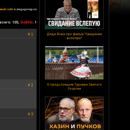
ный сайт
в megagroup.ru
всего: 105,
Goblin
: 1
# 1
Дядя Вова про фильм "Свидание
вслепую"
О предстоящем Турнире Святого
# 2
Георгия
# 3