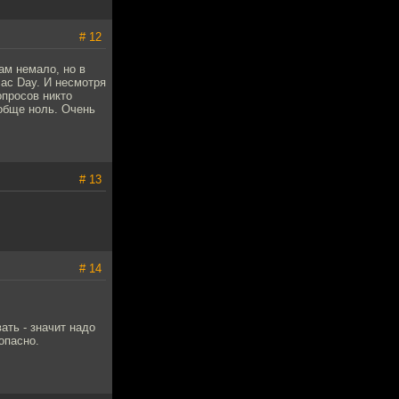
# 12
ам немало, но в
ac Day. И несмотря
опросов никто
ообще ноль. Очень
# 13
# 14
ать - значит надо
опасно.