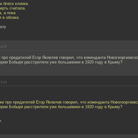
к блеск клинка.
ерть считала.
, а пока
 в облака.
алу
14:37
 про предателей Егор Яковлев говорил, что коменданта Новогеоргиевско
лерии Бобыря расстреляли уже большевики в 1920 году в Крыму?
15:21
ке про предателей Егор Яковлев говорил, что коменданта Новогеоргиевс
лерии Бобыря расстреляли уже большевики в 1920 году в Крыму?
е.