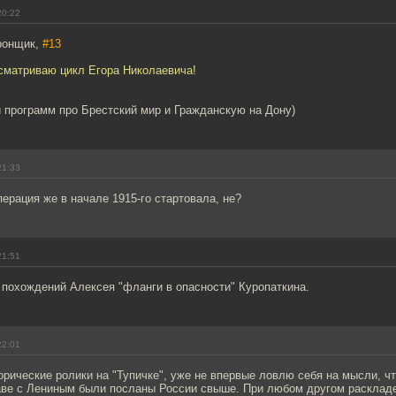
20:22
ронщик,
#13
есматриваю цикл Егора Николаевича!
 программ про Брестский мир и Гражданскую на Дону)
21:33
ерация же в начале 1915-го стартовала, не?
21:51
похождений Алексея "фланги в опасности" Куропаткина.
22:01
рические ролики на "Тупичке", уже не впервые ловлю себя на мысли, что
аве с Лениным были посланы России свыше. При любом другом расклад