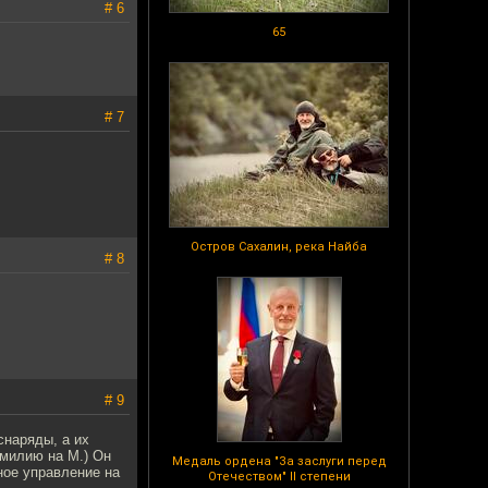
# 6
65
# 7
Остров Сахалин, река Найба
# 8
# 9
снаряды, а их
милию на М.) Он
Медаль ордена "За заслуги перед
ное управление на
Отечеством" II степени