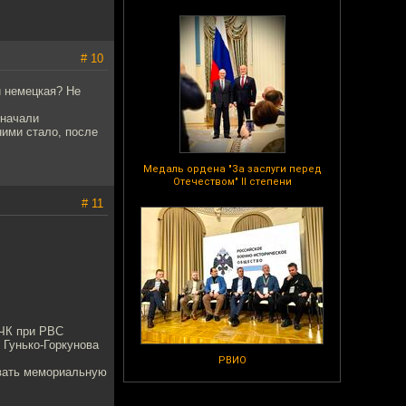
# 10
и немецкая? Не
 начали
ними стало, после
Медаль ордена "За заслуги перед
Отечеством" II степени
# 11
ВЧК при РВС
 Гунько-Горкунова
РВИО
ывать мемориальную