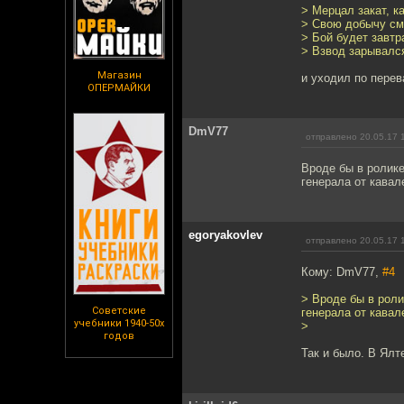
> Мерцал закат, ка
> Свою добычу см
> Бой будет завтра
> Взвод зарывался
Магазин
и уходил по перев
ОПЕРМАЙКИ
DmV77
отправлено 20.05.17 
Вроде бы в ролике
генерала от кава
egoryakovlev
отправлено 20.05.17 
Кому: DmV77,
#4
> Вроде бы в роли
Советские
генерала от кава
учебники 1940-50х
>
годов
Так и было. В Ялт