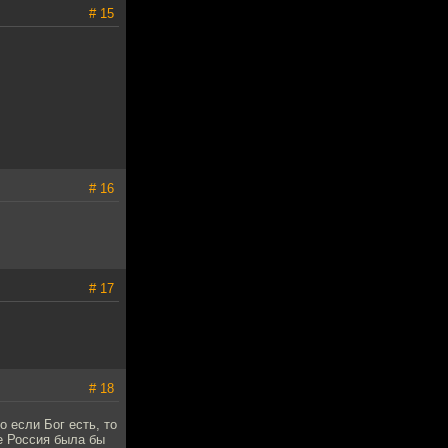
# 15
# 16
# 17
# 18
 если Бог есть, то
е Россия была бы