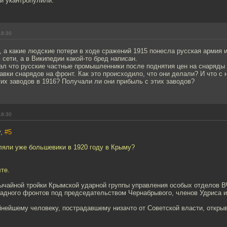
 и укантропулили.
18:30
 а какие людские потери в ходе сражений 1915 понесла русская армия 
 сети, а в Википедии какой-то бред написан.
тал что русские частные промышленники после поднятия цен на снаряды
авки снарядов на фронт. Как это происходило, что они делали? И что с 
их заводов в 1916? Получали ли они прибыль с этих заводов?
18:30
v,
#5
ляли уже большевики в 1920 году в Крыму?
те.
ычайной тройки Крымской ударной группы управления особых отделов 
адного фронтов под председательством Чернабрывого, членов Удриса и
йнейшему человеку, пострадавшему низачто от Советской власти, откр