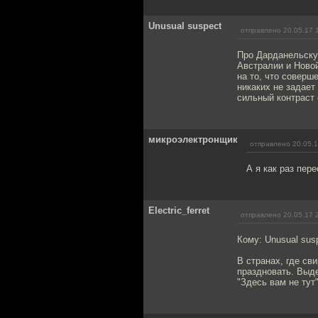
Unusual suspect
отправлено 20.05.17 
Про Дарданельскую
Австралии и Ново
на то, что соверш
никаких не задает
сильный контраст 
микроэлектронщик
отправлено 20.05.1
А я как раз пер
Electric_ferret
отправлено 20.05.17 
Кому: Unusual sus
В странах, где св
праздновать. Выд
"Здесь вам не тут"