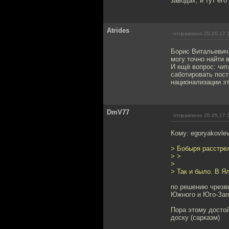
заводах, и тут его
Atrides
отправлено 20.05.17 
Борис Витальевич,
могу точно найти в
И ещё вопрос: чи
саботировать пост
национализации эт
DmV77
отправлено 20.05.17 
Кому: egoryakovle
> Бобыря расстре
> >
>
> Так и было. В Ял
по решению чрезв
Южного и Юго-Зап
Пора этому досто
доску (сарказм)