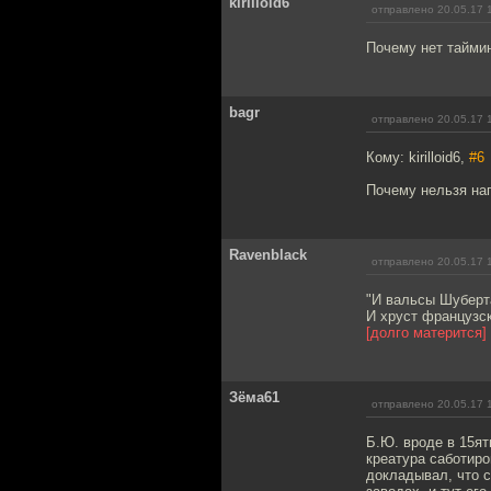
kirilloid6
отправлено 20.05.17 
Почему нет тайми
bagr
отправлено 20.05.17 
Кому: kirilloid6,
#6
Почему нельзя нап
Ravenblack
отправлено 20.05.17 
"И вальсы Шуберт
И хруст французск
[долго матерится]
Зёма61
отправлено 20.05.17 
Б.Ю. вроде в 15я
креатура саботир
докладывал, что с