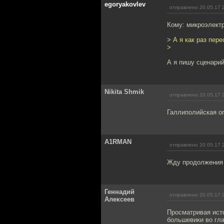
egoryakovlev
отправлено 20.05.17 
Кому: микроэлект
> А я как раз пер
>
А я пишу сценарий
Nikita Shmik
отправлено 20.05.17 
Галлиполийская оп
A1RMAN
отправлено 20.05.17 
Жду продолжения 
Геннадий
отправлено 20.05.17 
Алексеев
Просматривая исто
большевики во гл