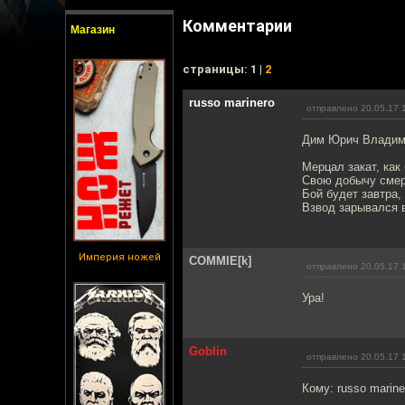
Комментарии
Магазин
cтраницы: 1 |
2
russo marinero
отправлено 20.05.17 
Дим Юрич Владими
Мерцал закат, как 
Свою добычу смер
Бой будет завтра, 
Взвод зарывался в
Империя ножей
COMMIE[k]
отправлено 20.05.17 
Ура!
Goblin
отправлено 20.05.17 
Кому: russo marine