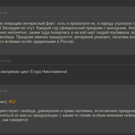
18:45
 операцию интересный факт: хоть и провалили ее, и народу угрохали т
й Зеландии ее чтут. Каждый год официальный праздник с выходным, Anz
енно непонятно, зачем туда поперлись и на кой черт людей поубивали, в
 вообще. Праздник именно празднуется, ветеранов уважают, негатива в
со всякими особо одаренными в России.
7 20:02
есматриваю цикл Егора Николаевича!
20:02
pect,
#12
ирепствуют свобода, демократия и права человека, если велено празднов
еляться из массы празднующих с каким-то своим особым мнением небез
, как говорится.