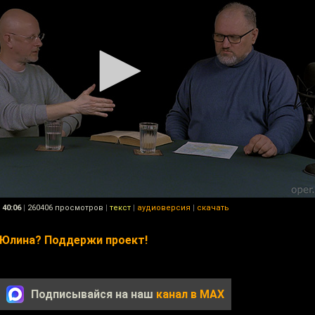
40:06
|
260406 просмотров
|
текст
|
аудиоверсия
|
скачать
 Юлина? Поддержи проект!
Подписывайся на наш
канал в MAX