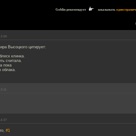
Goblin рекомендует
заказывать
одностранич
13:06
ра Высоцкого цитирует:
блеск клинка.
ть считала.
а пока
 облака.
13:11
14:37
ro,
#1