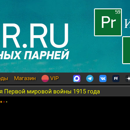
оды
Магазин
VIP
я Первой мировой войны 1915 года
ев
»
»