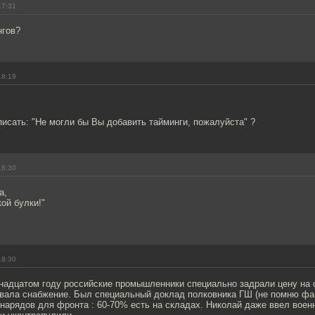
17:31
нгов?
18:19
исать: "Не могли бы Вы добавить тайминги, пожалуйста" ?
18:30
а,
ой булки!"
18:30
тнадцатом году российские промышленники специально задрали цену на 
овала снабжение. Был специальный доклад полковника ГШ (не помню фа
нарядов для фронта : 60-70% есть на складах. Николай даже ввел воен