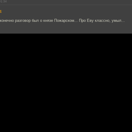
01:34
4
конечно разговор был о князе Пожарском... Про Еву классно, умыл...