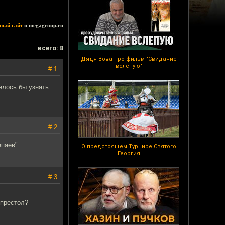
ный сайт
в megagroup.ru
всего: 8
Дядя Вова про фильм "Свидание
вслепую"
# 1
елось бы узнать
# 2
паев"...
О предстоящем Турнире Святого
Георгия
# 3
 престол?