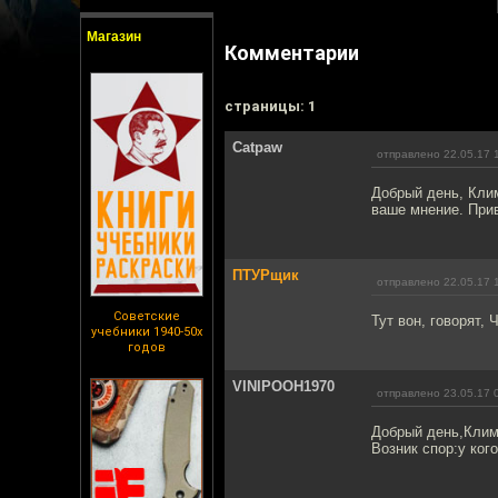
Магазин
Комментарии
cтраницы: 1
Catpaw
отправлено 22.05.17 
Добрый день, Кли
ваше мнение. При
ПТУРщик
отправлено 22.05.17 
Советские
Тут вон, говорят,
учебники 1940-50х
годов
VINIPOOH1970
отправлено 23.05.17 
Добрый день,Клим
Возник спор:у ко