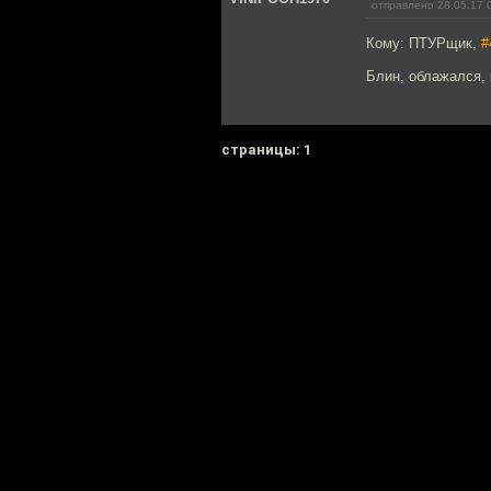
отправлено 28.05.17 
Кому: ПТУРщик,
#
Блин, облажался, 
cтраницы: 1