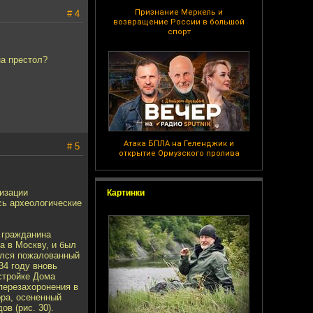
Признание Меркель и
# 4
возвращение России в большой
спорт
на престол?
Атака БПЛА на Геленджик и
# 5
открытие Ормузского пролива
низации
Картинки
сь археологические
 гражданина
а в Москву, и был
дился пожалованный
34 году вновь
остройке Дома
 перезахоронения в
ора, осененный
в (рис. 30).