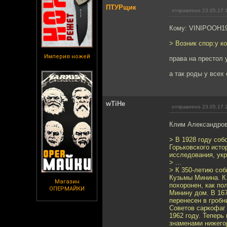
ПТУРщик
отправлено 23.05.17 
Кому: VINIPOOH1
> Возник спор:у к
Империя ножей
права на престол 
а так роды у всех
wTiHe
отправлено 23.05.17 
Клим Александров
> В 1928 году соб
Горьковского исто
исследования, укр
> ...
> К 350-летию соб
Кузьмы Минина. К.
Магазин
похоронен, как по
ОПЕРМАЙКИ
Минину дом. В 167
перенесен в гробн
Советов саркофаг 
1962 году. Теперь
знаменами нижегор