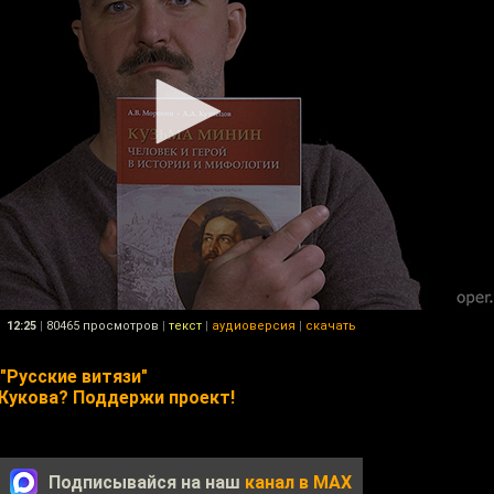
12:25
|
80465 просмотров
|
текст
|
аудиоверсия
|
скачать
"Русские витязи"
Жукова? Поддержи проект!
Подписывайся на наш
канал в MAX