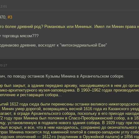
12:01
970,
#3
ого более древний род? Романовых или Мининых. Имел ли Минин права 
у торговца мясом???
 одинаково древние, восходят к "митохондриальной Еве"
20:17
ич, по поводу останков Кузьмы Минина в Архангельском соборе.
ор был закрыт, а здание передано архиву, находившемуся в нем до орга
рико-архитектурного музея-заповедника. В 1960–1962 годах производили
епление и реставрация собора...
ытий 1612 года сюда были перенесены останки великого нижегородского
 Минин умер дорогой, возвращаясь весной 1616 года из Казанского уезд
лагают, в ограде Архангельского собора, поскольку в его приходе нахо
2 году прах Минина был положен в Спасо-Преображенский собор, а в 18
ицу, установленную в подвале нового здания собора. В 1929 году при п
был вскрыт, и все, что в нем находилось, сохранено до окончательного
 прах Минина покоится под каменной плитой в северо-западном углу соб
одских ополчений — 1612-го (подлинник в Оружейной палате) и 1856 годо