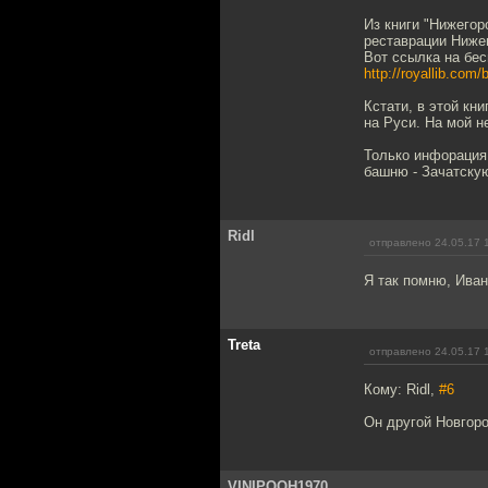
Из книги "Нижего
реставрации Ниже
Вот ссылка на бе
http://royallib.co
Кстати, в этой кн
на Руси. На мой 
Только инфорация
башню - Зачатскую
Ridl
отправлено 24.05.17 
Я так помню, Ива
Treta
отправлено 24.05.17 
Кому: Ridl,
#6
Он другой Новгоро
VINIPOOH1970