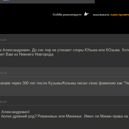
Goblin рекомендует
заказывать
одностранич
16:47
м Александрович. До сих пор не утихают споры КУзьма или КОзьма. Хот
вет Вам из Нижнего Новгорода
18:14
 Чапаев через 300 лет после Кузьмы/Козьмы писал свою фамилию как "Че
06:02
 Александрович!
го более древний род? Романовых или Мининых. Имел ли Минин права на