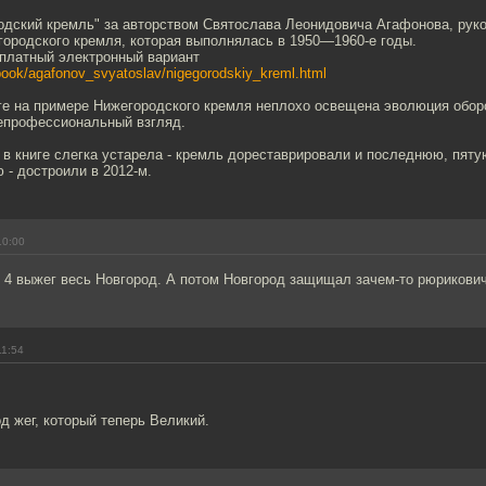
родский кремль" за авторством Святослава Леонидовича Агафонова, рук
городского кремля, которая выполнялась в 1950—1960-е годы.
сплатный электронный вариант
m/book/agafonov_svyatoslav/nigegorodskiy_kreml.html
иге на примере Нижегородского кремля неплохо освещена эволюция обор
непрофессиональный взгляд.
 в книге слегка устарела - кремль дореставрировали и последнюю, пят
 - достроили в 2012-м.
10:00
н 4 выжег весь Новгород. А потом Новгород защищал зачем-то рюрикови
11:54
д жег, который теперь Великий.