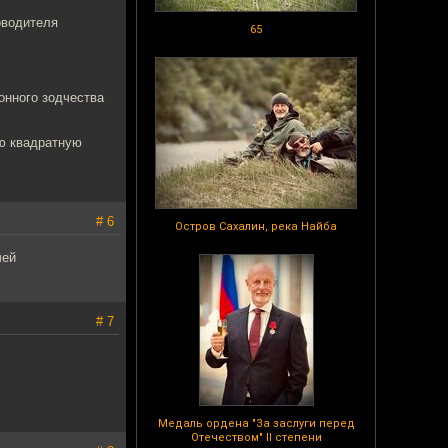
оводителя
65
онного зодчества
ую квадратную
# 6
Остров Сахалин, река Найба
чей
# 7
Медаль ордена "За заслуги перед
Отечеством" II степени