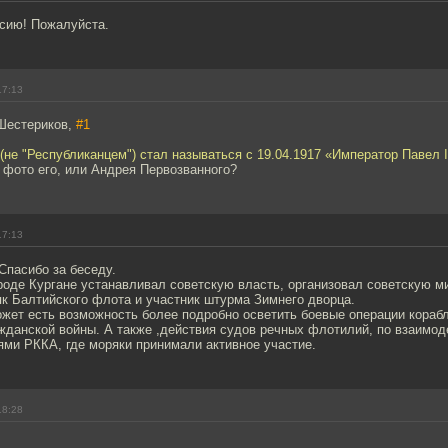
рсию! Пожалуйста.
17:13
Шестериков,
#1
 (не "Республиканцем") стал называться с 19.04.1917 «Император Павел I
 фото его, или Андрея Первозванного?
17:13
Спасибо за беседу.
роде Кургане устанавливал советскую власть, организовал советскую 
к Балтийского флота и участник штурма Зимнего дворца.
ожет есть возможность более подробно осветить боевые операции кораб
жданской войны. А также ,действия судов речных флотилий, по взаимод
ями РККА, где моряки принимали активное участие.
18:28