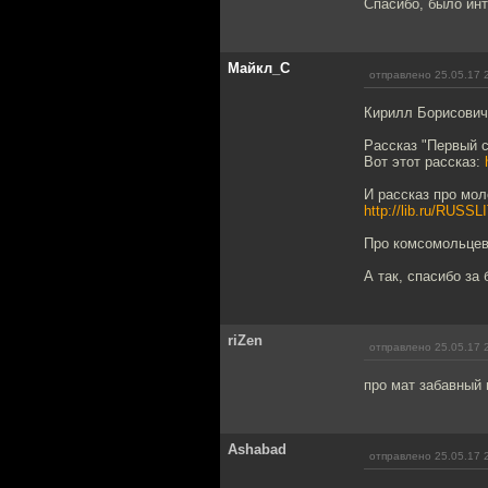
Спасибо, было инт
Майкл_С
отправлено 25.05.17 
Кирилл Борисович
Рассказ "Первый с
Вот этот рассказ:
И рассказ про мол
http://lib.ru/RUSSL
Про комсомольцев 
А так, спасибо за 
riZen
отправлено 25.05.17 
про мат забавный 
Ashabad
отправлено 25.05.17 