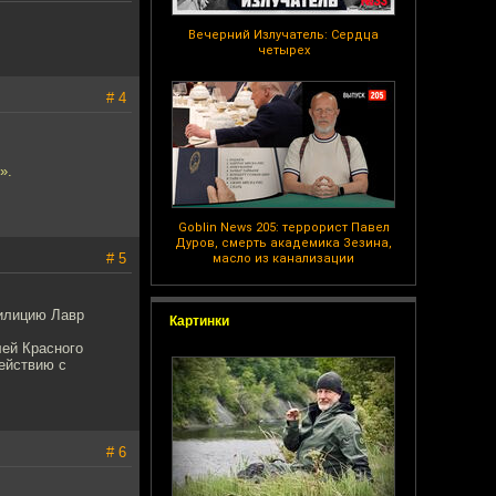
Вечерний Излучатель: Сердца
четырех
# 4
».
Goblin News 205: террорист Павел
Дуров, смерть академика Зезина,
# 5
масло из канализации
милицию Лавр
Картинки
лей Красного
ействию с
# 6