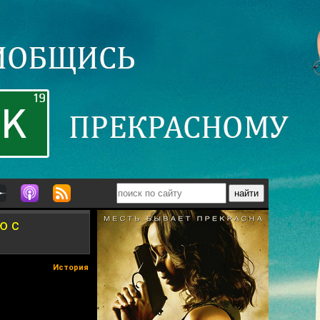
ю с
История