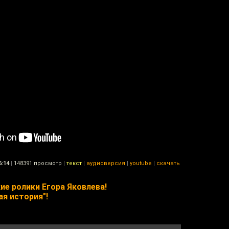
6:14
|
148391 просмотр
|
текст
|
аудиоверсия
|
youtube
|
скачать
е ролики Егора Яковлева!
я история"!