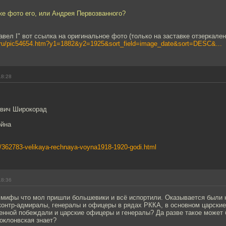
ке фото его, или Андрея Первозванного?
Павел I" вот ссылка на оригинальное фото (только на заставке отзеркален
ro.ru/pic54654.htm?y1=1882&y2=1925&sort_field=image_date&sort=DESC&...
18:28
ович Широкорад
ойна
ead/362783-velikaya-rechnaya-voyna1918-1920-godi.html
18:36
я мифы что мол пришли большевики и всё испортили. Оказывается были 
контр-адмиралы, генералы и офицеры в рядах РККА, в основном царские
енной побеждали и царские офицеры и генералы? Да разве такое может 
оклонвская знает?