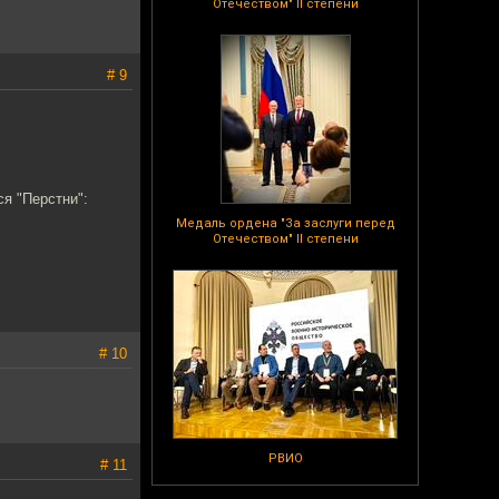
Отечеством" II степени
# 9
ся "Перстни":
Медаль ордена "За заслуги перед
Отечеством" II степени
# 10
РВИО
# 11