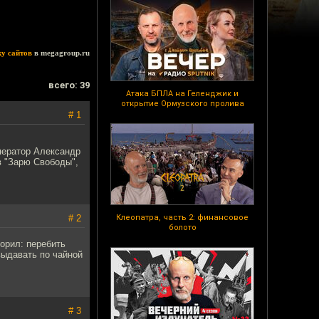
ку сайтов
в megagroup.ru
всего: 39
Атака БПЛА на Геленджик и
открытие Ормузского пролива
# 1
ператор Александр
 в "Зарю Свободы",
# 2
Клеопатра, часть 2: финансовое
болото
орил: перебить
выдавать по чайной
# 3