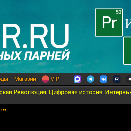
оды
Магазин
VIP
ская Революция. Цифровая история. Интервь
риев