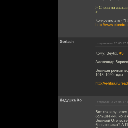
> Слева на застав
>
Конкретно это - "
http://www.etoret
Gorlach
отправлено 25.05.17 
Кому: Beytix,
#5
Александр Борис
Великая речная в
1918–1920 годы
http://e-libra.ru/r
Дедушка Хо
отправлено 25.05.17 
Вот так и рушатс
большевики, но и 
Великой Отечеств
большевиках? А П