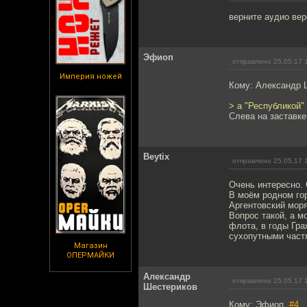
верните аудио ве
Эфиоп
отправлено 25.05.17 
Империя ножей
Кому: Александр 
> а "Республикой"
Слева на заставке
Beytix
отправлено 25.05.17 
Очень интересно. 
В моём родном го
Аргентовский моря
Вопрос такой, а м
флота, в годы Гра
сухопутными част
Магазин
ОПЕРМАЙКИ
Александр
отправлено 25.05.17 
Шестериков
Кому: Эфиоп,
#4