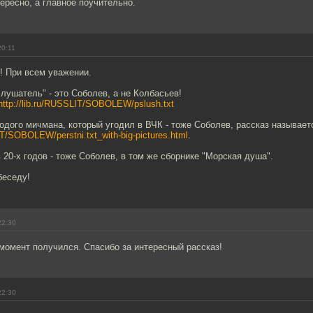
ересно, а главное поучительно.
20:11
! При всем уважении.
лушатель" - это Соболев, а не Колбасьев!
http://lib.ru/RUSSLIT/SOBOLEW/pslush.txt
одого мичмана, который угодил в ВЧК - тоже Соболев, рассказ называет
IT/SOBOLEW/perstni.txt_with-big-pictures.html
.
20-х годов - тоже Соболев, в том же сборнике "Морская душа".
беседу!
22:30
момент получился. Спасибо за интересный рассказ!
22:30