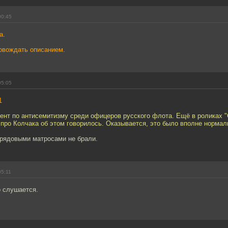
00:45
а
.
овождать описанием.
05:05
1
ент по антисемитизму среди офицеров русского флота. Ещё в роликах 
про Колчака об этом говорилось. Оказывается, это было вполне нормал
 рядовыми матросами не брали.
05:11
о слушается.