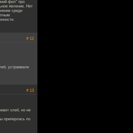
иний фил" про
ьное явление. Нет
мнение среди
нтным.
енности.
# 12
леб, устраивали
# 13
мают хлеб, но не
ты приперлась по