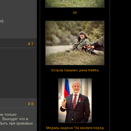
65
о):
# 7
Остров Сахалин, река Найба
# 8
не только
. Выходит что в
быть при кровавых
Медаль ордена "За заслуги перед