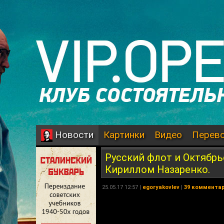
Картинки
Видео
Перев
Новости
Русский флот и Октябрь
Кириллом Назаренко.
25.05.17 12:57 |
egoryakovlev
|
39 коммента