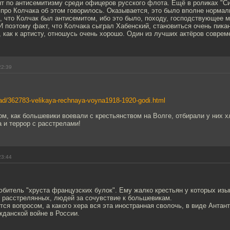
т по антисемитизму среди офицеров русского флота. Ещё в роликах "С
про Колчака об этом говорилось. Оказывается, это было вполне нормал
, что Колчак был антисемитом, ибо это было, походу, господствующее 
 поэтому факт, что Колчака сыграл Хабенский, становиться очень пика
 как к артисту, отношусь очень хорошо. Один из лучших актёров соврем
22:39
/read/362783-velikaya-rechnaya-voyna1918-1920-godi.html
ом, как большевики воевали с крестьянством на Волге, отбирали у них х
 и террор с расстрелами!
23:44
битель "хруста французских булок". Ему жалко крестьян у которых изы
 расстрелянных, людей за сочувствие к большевикам.
тся вопросом, а какого хера вся эта иностранная сволочь, в виде Антан
жданской войне в России.