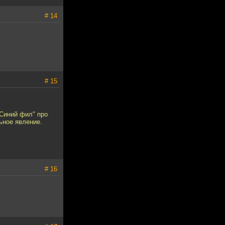
# 14
# 15
"Синий фил" про
ьное явление.
# 16