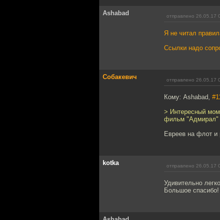
Ashabad
отправлено 26.05.17 
Я не читал
правил
Ссылки надо сопр
Собакевич
отправлено 26.05.17 
Кому: Ashabad,
#1
> Интересный мом
фильм "Адмирал" 
Евреев на флот и
kotka
отправлено 26.05.17 
Удивительно легк
Большое спасибо!
Ashabad