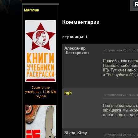
Магазин
Комментарии
cтраницы: 1
Александр
отправлено 25.05.17 
Шестериков
Спасибо, как всег
Позволю себе немн
II")/ Тут очевидно
а "Республикой" (
Советские
учебники 1940-50х
hgh
отправлено 25.05.17 
годов
Про очевидность ц
офицеров мы можем
ложке воды в ден
Nikita_Kitay
отправлено 25.05.17 