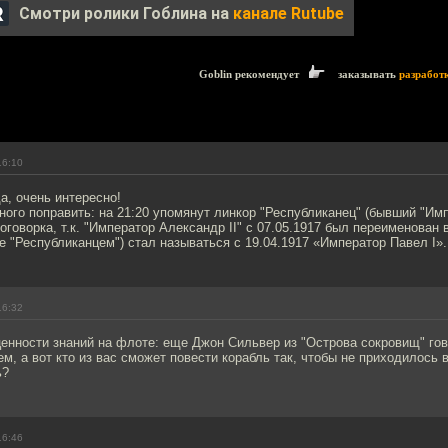
Смотри ролики Гоблина на
канале Rutube
Goblin рекомендует
заказывать
разработ
16:10
да, очень интересно!
ого поправить: на 21:20 упомянут линкор "Республиканец" (бывший "Им
, оговорка, т.к. "Император Александр II" с 07.05.1917 был переименован
не "Республиканцем") стал называться с 19.04.1917 «Император Павел I».
16:32
енности знаний на флоте: еще Джон Сильвер из "Острова сокровищ" гов
, а вот кто из вас сможет повести корабль так, чтобы не приходилось 
ь?
16:46