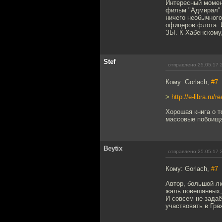
Интересный момен
фильм "Адмирал" 
ничего необычного
офицеров флота. И
ЗЫ. К Хабенскому,
Stef
отправлено 25.05.17 
Кому: Gorlach,
#7
>
http://e-libra.ru
Хорошая книга о т
массовые побоища
Beytix
отправлено 25.05.17 
Кому: Gorlach,
#7
Автор, большой лю
жаль повешанных,
И совсем не задаё
участвовать в Гра