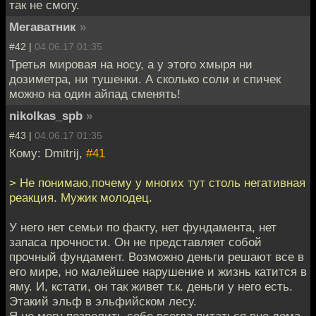
так не смогу.
Мегаватник
»
#42 |
04.06.17 01:35
Третья мировая на носу, а у этого хмыря ни
дозиметра, ни тушенки. А сколько соли и спичек
можно на один айпад сменять!
nikolkas_spb
»
#43 |
04.06.17 01:35
Кому: Dmitrij,
#41
> Не понимаю,почему у многих тут столь негативная
реакция. Мужик молодец.
У него нет семьи по факту, нет фундамента, нет
запаса прочности. Он не представляет собой
прочный фундамент. Возможно деньги решают все в
его мире, но малейшее нарушение и жизнь катится в
яму. И, кстати, он так живет т.к. деньги у него есть.
Этакий эльф в эльфийском лесу.
Я не могу позволить себе всегда питаться вне дома.