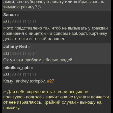
лыжи, снегоуборочную лопату или выбрасываешь
зимнюю резину? ;)
Завал
»
#31 |
03.06.17 20:16
Фото представлено так, чтоб не вызывать у граждан
сравнения с нищетой - а совсем наоборот. Картинку
делают очки и тонкий планшет.
Johnny Red
»
#32 |
03.06.17 20:34
Ох уж эти проблемы белых людей.
nikolkas_spb
»
#33 |
03.06.17 21:41
Кому: andrey.torlopov,
#27
> Для себя определил так: если вещью не
пользуюсь полгода - значит она не нужна и всячески
от нее избавляюсь. Крайний случай - выношу на
помойку.