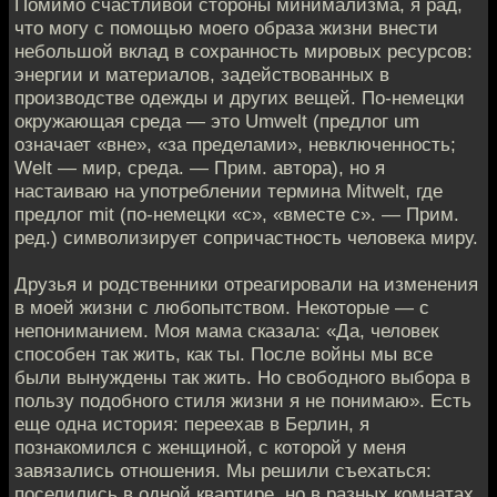
Помимо счастливой стороны минимализма, я рад,
что могу с помощью моего образа жизни внести
небольшой вклад в сохранность мировых ресурсов:
энергии и материалов, задействованных в
производстве одежды и других вещей. По-немецки
окружающая среда — это Umwelt (предлог um
означает «вне», «за пределами», невключенность;
Welt — мир, среда. — Прим. автора), но я
настаиваю на употреблении термина Mitwelt, где
предлог mit (по-немецки «с», «вместе с». — Прим.
ред.) символизирует сопричастность человека миру.
Друзья и родственники отреагировали на изменения
в моей жизни с любопытством. Некоторые — с
непониманием. Моя мама сказала: «Да, человек
способен так жить, как ты. После войны мы все
были вынуждены так жить. Но свободного выбора в
пользу подобного стиля жизни я не понимаю». Есть
еще одна история: переехав в Берлин, я
познакомился с женщиной, с которой у меня
завязались отношения. Мы решили съехаться:
поселились в одной квартире, но в разных комнатах.