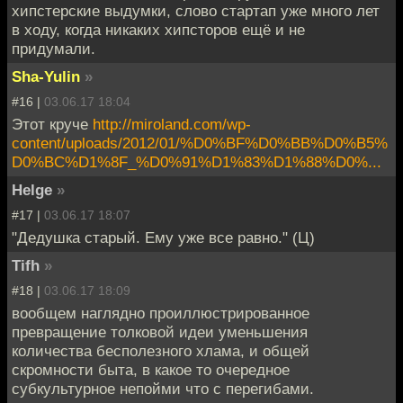
хипстерские выдумки, слово стартап уже много лет
в ходу, когда никаких хипсторов ещё и не
придумали.
Sha-Yulin
»
#16 |
03.06.17 18:04
Этот круче
http://miroland.com/wp-
content/uploads/2012/01/%D0%BF%D0%BB%D0%B5%
D0%BC%D1%8F_%D0%91%D1%83%D1%88%D0%...
Helge
»
#17 |
03.06.17 18:07
"Дедушка старый. Ему уже все равно." (Ц)
Tifh
»
#18 |
03.06.17 18:09
вообщем наглядно проиллюстрированное
превращение толковой идеи уменьшения
количества бесполезного хлама, и общей
скромности быта, в какое то очередное
субкультурное непойми что с перегибами.