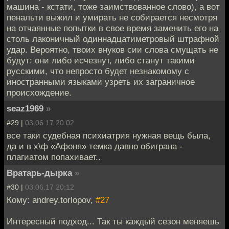
машина - кстати, тоже заимствованное слово), а вот
пенальти выжил и умирать не собирается несмотря
на отчаянные попытки в свое время заменить его на
столь лаконичный одиннадцатиметровый штрафной
удар. Вероятно, твоих внуков сии слова смущать не
будут: они либо исчезнут, либо станут такими
русскими, что непросто будет незнакомому с
иностранными языками узреть их заграничное
происхождение.
seaz1969
»
#29 |
03.06.17 20:02
все таки судебная психиатрия нужная вещь была,
да и в х\ф «Афоня» темка давно обиграна -
плагиатом попахивает..
Вратарь-дырка
»
#30 |
03.06.17 20:12
Кому: andrey.torlopov,
#27
Интересный подход... Так ты каждый сезон меняешь