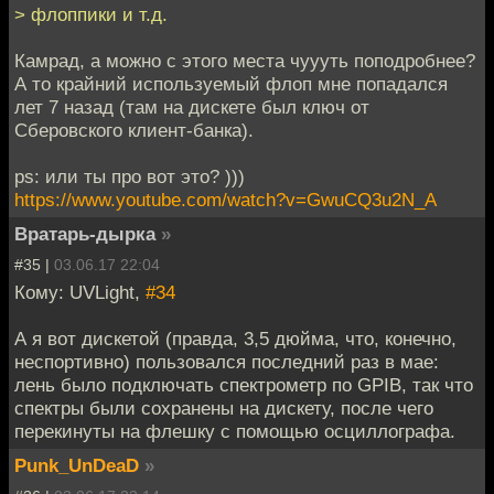
> флоппики и т.д.
Камрад, а можно с этого места чуууть поподробнее?
А то крайний используемый флоп мне попадался
лет 7 назад (там на дискете был ключ от
Сберовского клиент-банка).
ps: или ты про вот это? )))
https://www.youtube.com/watch?v=GwuCQ3u2N_A
Вратарь-дырка
»
#35 |
03.06.17 22:04
Кому: UVLight,
#34
А я вот дискетой (правда, 3,5 дюйма, что, конечно,
неспортивно) пользовался последний раз в мае:
лень было подключать спектрометр по GPIB, так что
спектры были сохранены на дискету, после чего
перекинуты на флешку с помощью осциллографа.
Punk_UnDeaD
»