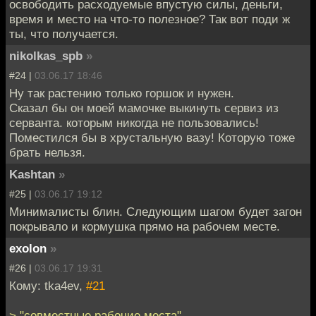
освободить расходуемые впустую силы, деньги,
время и место на что-то полезное? Так вот поди ж
ты, что получается.
nikolkas_spb
»
#24 |
03.06.17 18:46
Ну так растению только горшок и нужен.
Сказал бы он моей мамочке выкинуть сервиз из
серванта. которым никогда не пользовались!
Поместился бы в хрустальную вазу! Которую тоже
брать нельзя.
Kashtan
»
#25 |
03.06.17 19:12
Минималисты блин. Следующим шагом будет загон
покрывало и кормушка прямо на рабочем месте.
exolon
»
#26 |
03.06.17 19:31
Кому: tka4ev,
#21
> "совместные рабочие места"