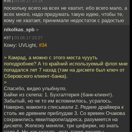
#36 |
03.06.17 23:14
поскольку всего на всех не хватит, ибо всего мало, а
всех много, надо придумать такую идею, чтобы те,
кому не хватает, принимали недостаток с радостью
nikolkas_spb
»
#37 |
03.06.17 23:27
Кому: UVLight,
#34
> Камрад, а можно с этого места чуууть
поподробнее? А то крайний используемый флоп мне
попадался лет 7 назад (там на дискете был ключ от
Сберовского клиент-банка).
>
Спасибо, видео улыбнуло.
Байки из склепа: 1. Бухгалтерия (банк-клиент).
Забытый, но че то им вспомнилось, усралось.
Наверно, мамонта списывали 2. Редкие драйвера к
столь же древним приблудам 3. Со времен Очакова
сохранились явки/пароли/адреса, разумеется на
дискете. Железку меняли, три цифирки, но знать
надо 4. Ну, как сказать, есть такие дискеты