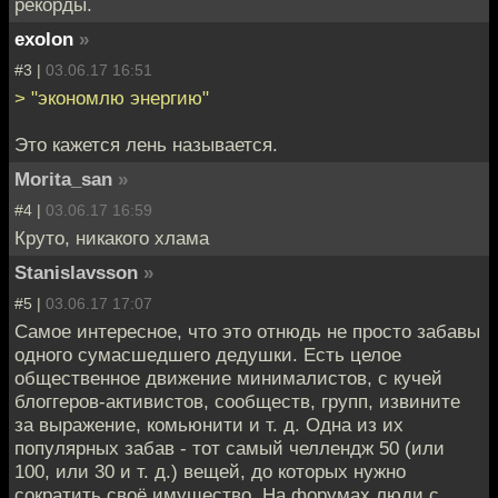
рекорды.
exolon
»
#3 |
03.06.17 16:51
> "экономлю энергию"
Это кажется лень называется.
Morita_san
»
#4 |
03.06.17 16:59
Круто, никакого хлама
Stanislavsson
»
#5 |
03.06.17 17:07
Самое интересное, что это отнюдь не просто забавы
одного сумасшедшего дедушки. Есть целое
общественное движение минималистов, с кучей
блоггеров-активистов, сообществ, групп, извините
за выражение, комьюнити и т. д. Одна из их
популярных забав - тот самый челлендж 50 (или
100, или 30 и т. д.) вещей, до которых нужно
сократить своё имущество. На форумах люди с