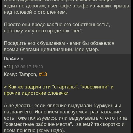
ходит по дорогам, пьет кофе в кафе из чашки, крыша
над головой с отоплением.
Просто они вроде как "не его собственность",
поэтому их у него вроде как "нет".
Посадить его к бушменам - вмиг бы обзавелся
всеми благами цивилизации. Или умер.
tka4ev
»
#21 |
03.06.17 18:20
Кому: Tampon,
#13
> Как же задрли эти "стартапы", "коворкинги" и
прочие идиотские словечки
А чё делать, если явление выдумали буржуины и
назвали его. Явлением пользуемся, раз название
есть тоже пользуемся, или выдумывать что-то типа
"совместные рабочие места".. зачем? так коротко и
всем понятно (кому надо).