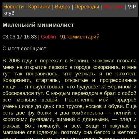
Новости
|
Картинки
|
Видео
|
Переводы
|
Магазин
|
VIP
клуб
Маленький минималист
03.06.17 16:33
|
Goblin
|
91 комментарий
С мест сообщают:
В 2008 году я переехал в Берлин. Знакомая позвала
меня на открытие первого в городе коворкинга, и мне
тут так понравилось, что уезжать я не захотел.
Коворкинги, стартапы, открытые и прогрессивные
люди — я почувствовал, что будущее за Берлином и
обосновался тут. С каждым переездом я брал с собой
все меньше вещей. Постепенно мой гардероб
уменьшился до двух пар трусов, носков и обуви. Еще
есть две футболки и два комбинезона — летний с
короткими рукавами, зимний с длинными, — плед и
рюкзак. Вот, пожалуй, и все. Вещи я покупаю в
магазине спецодежды, поэтому она белого и желтого
цвета — это, кстати, очень практично. Я могу стирать