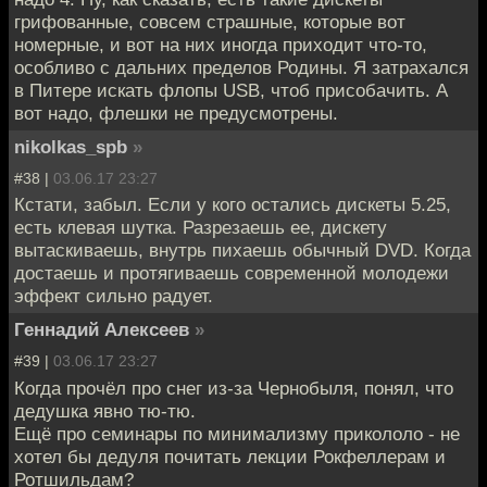
грифованные, совсем страшные, которые вот
номерные, и вот на них иногда приходит что-то,
особливо с дальних пределов Родины. Я затрахался
в Питере искать флопы USB, чтоб присобачить. А
вот надо, флешки не предусмотрены.
nikolkas_spb
»
#38 |
03.06.17 23:27
Кстати, забыл. Если у кого остались дискеты 5.25,
есть клевая шутка. Разрезаешь ее, дискету
вытаскиваешь, внутрь пихаешь обычный DVD. Когда
достаешь и протягиваешь современной молодежи
эффект сильно радует.
Геннадий Алексеев
»
#39 |
03.06.17 23:27
Когда прочёл про снег из-за Чернобыля, понял, что
дедушка явно тю-тю.
Ещё про семинары по минимализму прикололо - не
хотел бы дедуля почитать лекции Рокфеллерам и
Ротшильдам?