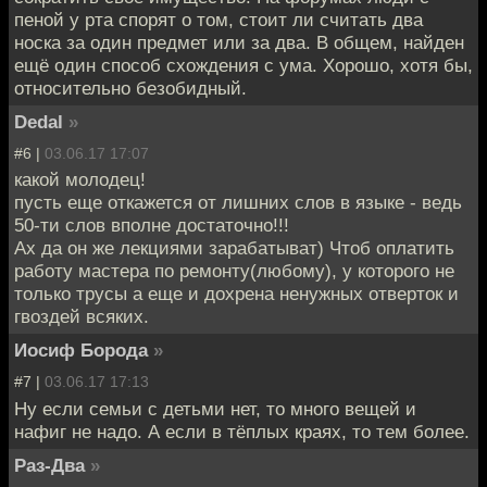
пеной у рта спорят о том, стоит ли считать два
носка за один предмет или за два. В общем, найден
ещё один способ схождения с ума. Хорошо, хотя бы,
относительно безобидный.
Dedal
»
#6 |
03.06.17 17:07
какой молодец!
пусть еще откажется от лишних слов в языке - ведь
50-ти слов вполне достаточно!!!
Ах да он же лекциями зарабатыват) Чтоб оплатить
работу мастера по ремонту(любому), у которого не
только трусы а еще и дохрена ненужных отверток и
гвоздей всяких.
Иосиф Борода
»
#7 |
03.06.17 17:13
Ну если семьи с детьми нет, то много вещей и
нафиг не надо. А если в тёплых краях, то тем более.
Раз-Два
»