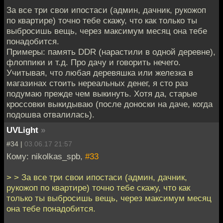
За все три свои ипостаси (админ, дачник, рукожоп
по квартире) точно тебе скажу, что как только ты
выбросишь вещь, через максимум месяц она тебе
понадобится.
Примеры: память DDR (нарастили в одной деревне),
флоппики и т.д. Про дачу и говорить нечего.
Учитывая, что любая деревяшка или железка в
магазинах стоить нереальных денег, я сто раз
подумаю прежде чем выкинуть. Хотя да, старые
кроссовки выкидываю (после доноски на даче, когда
подошва отвалилась).
UVLight
»
#34 |
03.06.17 21:57
Кому: nikolkas_spb,
#33
> > За все три свои ипостаси (админ, дачник,
рукожоп по квартире) точно тебе скажу, что как
только ты выбросишь вещь, через максимум месяц
она тебе понадобится.