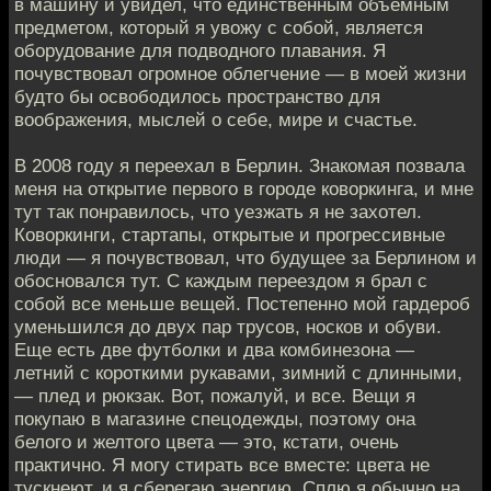
в машину и увидел, что единственным объемным
предметом, который я увожу с собой, является
оборудование для подводного плавания. Я
почувствовал огромное облегчение — в моей жизни
будто бы освободилось пространство для
воображения, мыслей о себе, мире и счастье.
В 2008 году я переехал в Берлин. Знакомая позвала
меня на открытие первого в городе коворкинга, и мне
тут так понравилось, что уезжать я не захотел.
Коворкинги, стартапы, открытые и прогрессивные
люди — я почувствовал, что будущее за Берлином и
обосновался тут. С каждым переездом я брал с
собой все меньше вещей. Постепенно мой гардероб
уменьшился до двух пар трусов, носков и обуви.
Еще есть две футболки и два комбинезона —
летний с короткими рукавами, зимний с длинными,
— плед и рюкзак. Вот, пожалуй, и все. Вещи я
покупаю в магазине спецодежды, поэтому она
белого и желтого цвета — это, кстати, очень
практично. Я могу стирать все вместе: цвета не
тускнеют, и я сберегаю энергию. Сплю я обычно на