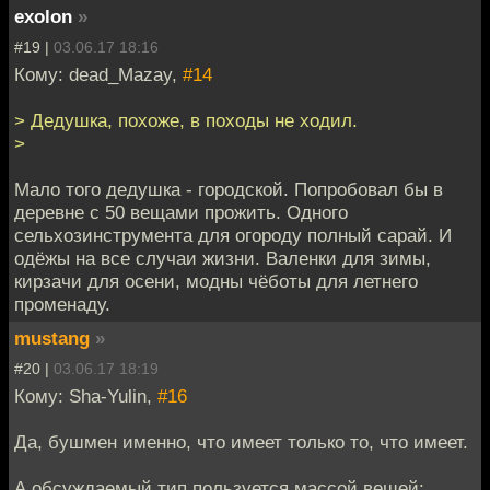
exolon
»
#19 |
03.06.17 18:16
Кому: dead_Mazay,
#14
> Дедушка, похоже, в походы не ходил.
>
Мало того дедушка - городской. Попробовал бы в
деревне с 50 вещами прожить. Одного
сельхозинструмента для огороду полный сарай. И
одёжы на все случаи жизни. Валенки для зимы,
кирзачи для осени, модны чёботы для летнего
променаду.
mustang
»
#20 |
03.06.17 18:19
Кому: Sha-Yulin,
#16
Да, бушмен именно, что имеет только то, что имеет.
А обсуждаемый тип пользуется массой вещей: