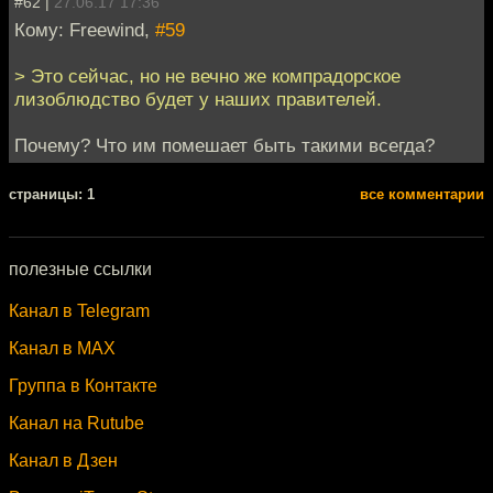
#62 |
27.06.17 17:36
Кому: Freewind,
#59
> Это сейчас, но не вечно же компрадорское
лизоблюдство будет у наших правителей.
Почему? Что им помешает быть такими всегда?
cтраницы: 1
все комментарии
полезные ссылки
Канал в Telegram
Канал в MAX
Группа в Контакте
Канал на Rutube
Канал в Дзен