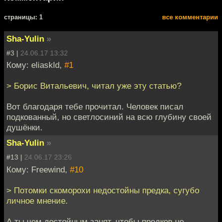
cтраницы: 1
все комментарии
Sha-Yulin
»
#3 |
24.06.17 13:32
Кому: eliaskld,
#1
> Борис Витальевич, читал уже эту статью?
Вот благодаря тебе прочитал. Человек писал
подкованный, но светлосиний на всю глубину своей
душёнки.
Sha-Yulin
»
#13 |
24.06.17 23:26
Кому: Freewind,
#10
> Потомки скоморохи недостойны предка, сугубо
личное мнение.
А ты чем достойным занят, чтобы предков не