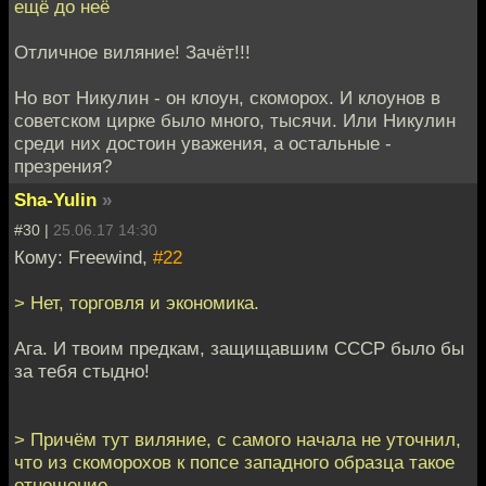
ещё до неё
Отличное виляние! Зачёт!!!
Но вот Никулин - он клоун, скоморох. И клоунов в
советском цирке было много, тысячи. Или Никулин
среди них достоин уважения, а остальные -
презрения?
Sha-Yulin
»
#30 |
25.06.17 14:30
Кому: Freewind,
#22
> Нет, торговля и экономика.
Ага. И твоим предкам, защищавшим СССР было бы
за тебя стыдно!
> Причём тут виляние, с самого начала не уточнил,
что из скоморохов к попсе западного образца такое
отношение.