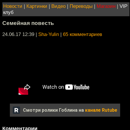
Новости
|
Картинки
|
Видео
|
Переводы
|
Магазин
|
VIP
клуб
Семейная повесть
24.06.17 12:39
|
Sha-Yulin
|
65 комментариев
Смотри ролики Гоблина на
канале Rutube
Комментарии