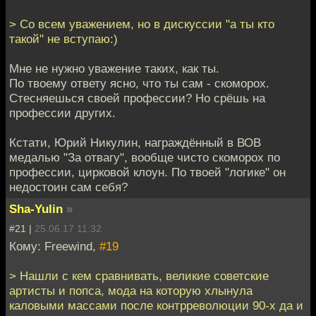
> Со всем уважением, но в дискуссии "а ты кто
такой" не вступаю:)
Мне не нужно уважение таких, как ты.
По твоему ответу ясно, что ты сам - скоморох.
Стесняешься своей профессии? Но срёшь на
профессии других.
Кстати, Юрий Никулин, награждённый в ВОВ
медалью "За отвагу", вообще чисто скоморох по
профессии, цирковой клоун. По твоей "логике" он
недостоин сам себя?
Sha-Yulin
»
#21 |
25.06.17 11:32
Кому: Freewind,
#19
> Нашли с кем сравнивать, великие советские
артисты и попса, мода на которую хлынула
каловыми массами после контрреволюции 90-х да и