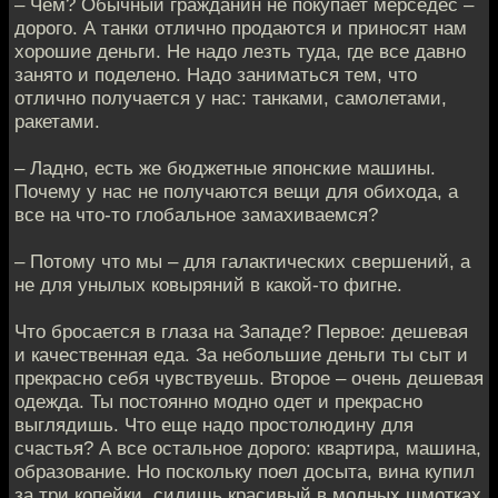
– Чем? Обычный гражданин не покупает мерседес –
дорого. А танки отлично продаются и приносят нам
хорошие деньги. Не надо лезть туда, где все давно
занято и поделено. Надо заниматься тем, что
отлично получается у нас: танками, самолетами,
ракетами.
– Ладно, есть же бюджетные японские машины.
Почему у нас не получаются вещи для обихода, а
все на что-то глобальное замахиваемся?
– Потому что мы – для галактических свершений, а
не для унылых ковыряний в какой-то фигне.
Что бросается в глаза на Западе? Первое: дешевая
и качественная еда. За небольшие деньги ты сыт и
прекрасно себя чувствуешь. Второе – очень дешевая
одежда. Ты постоянно модно одет и прекрасно
выглядишь. Что еще надо простолюдину для
счастья? А все остальное дорого: квартира, машина,
образование. Но поскольку поел досыта, вина купил
за три копейки, сидишь красивый в модных шмотках