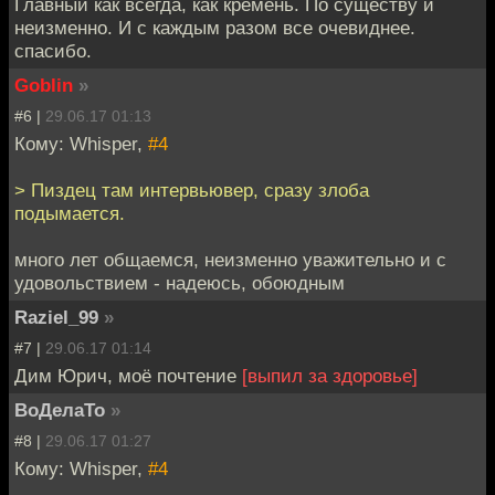
Главный как всегда, как кремень. По существу и
неизменно. И с каждым разом все очевиднее.
спасибо.
Goblin
»
#6 |
29.06.17 01:13
Кому: Whisper,
#4
> Пиздец там интервьювер, сразу злоба
подымается.
много лет общаемся, неизменно уважительно и с
удовольствием - надеюсь, обоюдным
Raziel_99
»
#7 |
29.06.17 01:14
Дим Юрич, моё почтение
[выпил за здоровье]
ВоДелаТо
»
#8 |
29.06.17 01:27
Кому: Whisper,
#4