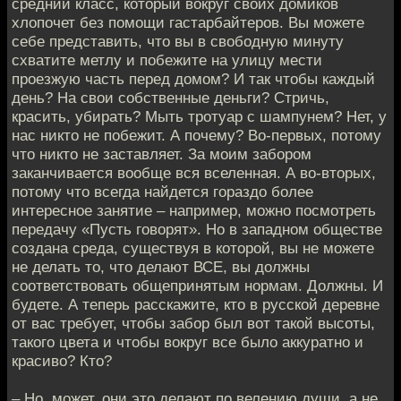
средний класс, который вокруг своих домиков
хлопочет без помощи гастарбайтеров. Вы можете
себе представить, что вы в свободную минуту
схватите метлу и побежите на улицу мести
проезжую часть перед домом? И так чтобы каждый
день? На свои собственные деньги? Стричь,
красить, убирать? Мыть тротуар с шампунем? Нет, у
нас никто не побежит. А почему? Во-первых, потому
что никто не заставляет. За моим забором
заканчивается вообще вся вселенная. А во-вторых,
потому что всегда найдется гораздо более
интересное занятие – например, можно посмотреть
передачу «Пусть говорят». Но в западном обществе
создана среда, существуя в которой, вы не можете
не делать то, что делают ВСЕ, вы должны
соответствовать общепринятым нормам. Должны. И
будете. А теперь расскажите, кто в русской деревне
от вас требует, чтобы забор был вот такой высоты,
такого цвета и чтобы вокруг все было аккуратно и
красиво? Кто?
– Но, может, они это делают по велению души, а не