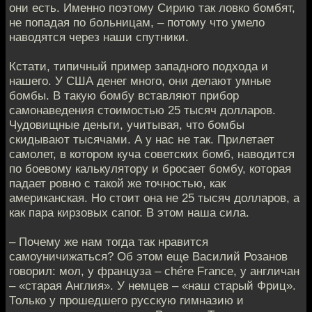
они есть. Именно поэтому Сирию так ловко бомбят,
не попадая по больницам, – потому что умело
наводятся через наши спутники.
Кстати, типичный пример западного подхода и
нашего. У США денег много, они делают умные
бомбы. В такую бомбу вставляют прибор
самонаведения стоимостью 25 тысяч долларов.
Чудовищные деньги, учитывая, что бомбы
скидывают тысячами. А у нас не так. Прилетает
самолет, в котором куча советских бомб, наводится
по боевому калькулятору и бросает бомбу, которая
падает ровно с такой же точностью, как
американская. Но стоит она не 25 тысяч долларов, а
как пара кирзовых сапог. В этом наша сила.
– Почему же нам тогда так нравится
самоуничижаться? Об этом еще Василий Розанов
говорил: мол, у француза – chére France, у англичан
– «старая Англия». У немцев – «наш старый Фриц».
Только у прошедшего русскую гимназию и