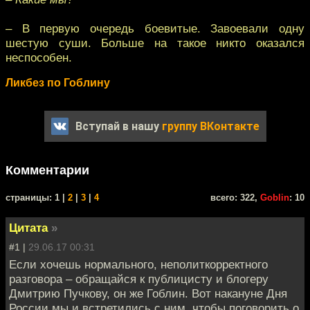
– В первую очередь боевитые. Завоевали одну
шестую суши. Больше на такое никто оказался
неспособен.
Ликбез по Гоблину
Вступай в нашу
группу ВКонтакте
Комментарии
cтраницы: 1 |
2
|
3
|
4
всего: 322,
Goblin
: 10
Цитата
»
#1 |
29.06.17 00:31
Если хочешь нормального, неполиткорректного
разговора – обращайся к публицисту и блогеру
Дмитрию Пучкову, он же Гоблин. Вот накануне Дня
России мы и встретились с ним, чтобы поговорить о