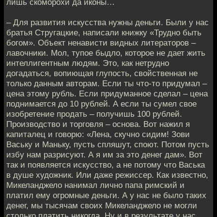
лишь скоморохи да иконы…
– Для развития искусства нужны деньги. Были у нас
братья Стругацкие, написали книжку «Трудно быть
богом». Объект ненависти видных литераторов –
лавочники. Мол, тупое быдло, которое не дает жить
интеллигентным людям. Это, как нетрудно
догадаться, вопиющая глупость, свойственная не
только данным авторам. Если ты что-то придумал –
цена этому рубль. Если придуманное сделал – цена
поднимается до 10 рублей. А если ты сумел свое
изобретение продать – получишь 100 рублей.
Производство и торговля – основа. Вот нажил я
капиталец и говорю: «Лена, скучно сидим! Зови
Ваську и Маньку, пусть спляшут, споют. Потом пусть
избу нам разрисуют. А я им за это денег дам». Вот
так и появляется искусство, а не потому что Васька
в душе художник. Или даже режиссер. Как известно,
Микеланджело нанимал лично папа римский и
платил ему огромные деньги. А у нас не было таких
денег, мы тысячам своих Микеланджело не могли
столько платить никогда. Ну и в результате у нас