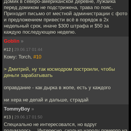
Домик в северо-американской деревне, лужайка
перед домиком не подстрижена, трава по пояс.
Приходит письмо от местной администрации с фото
и предложением привести всё в порядок в 2х
недельный срок, иначе $300 штрафа и $50 за
каждую последующею неделю.
Goblin
»
#12 |
29.06.17 01:44
Кому: Torch,
#10
> Дмитрий, ну так космодром построили, чтобы
деньги зарабатывать
оправдание - как дырка в жопе, есть у каждого
ни хера не делай и дальше, страдай
TommyBoy
»
#13 |
29.06.17 01:50
Специально не интересовался, но вдруг
подумалось... Интересно, сколько народу померло на