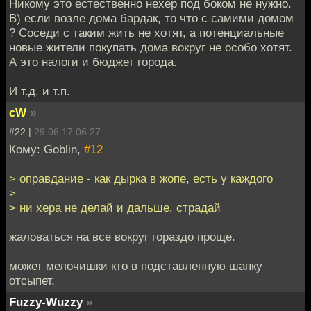
Никому это естественно нехер под боком не нужно.
В) если возле дома бардак, то что с самими домом
? Соседи с таким жить не хотят, а потенциальные
новые жители покупать дома вокруг не особо хотят.
А это налоги и бюджет города.
И т.д. и т.п.
cW
»
#22 |
29.06.17 06:27
Кому: Goblin,
#12
> оправдание - как дырка в жопе, есть у каждого
>
> ни хера не делай и дальше, страдай
жаловаться на все вокруг гораздо проще.
может мелочишки кто в подставленную шапку
отсыпет.
Fuzzy-Wuzzy
»