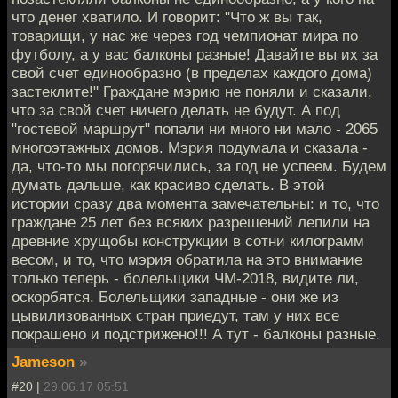
что денег хватило. И говорит: "Что ж вы так,
товарищи, у нас же через год чемпионат мира по
футболу, а у вас балконы разные! Давайте вы их за
свой счет единообразно (в пределах каждого дома)
застеклите!" Граждане мэрию не поняли и сказали,
что за свой счет ничего делать не будут. А под
"гостевой маршрут" попали ни много ни мало - 2065
многоэтажных домов. Мэрия подумала и сказала -
да, что-то мы погорячились, за год не успеем. Будем
думать дальше, как красиво сделать. В этой
истории сразу два момента замечательны: и то, что
граждане 25 лет без всяких разрешений лепили на
древние хрущобы конструкции в сотни килограмм
весом, и то, что мэрия обратила на это внимание
только теперь - болельщики ЧМ-2018, видите ли,
оскорбятся. Болельщики западные - они же из
цывилизованных стран приедут, там у них все
покрашено и подстрижено!!! А тут - балконы разные.
Jameson
»
#20 |
29.06.17 05:51