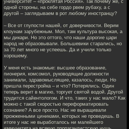
университет – «проклятая Россия». Так почему же, с
одной стороны, на себе гордо рвем рубаху, а с
другой – заглядываем в рот любому иностранцу?
– Все от глупости нашей, от доверчивости. Верим
клоунам зарубежным. Мол, там культура высокая, а
мы дикари. Но это оттого, что наши дорогие цари
народ не образовывали. Большевики старались, но
за 70 лет много не успеешь. Да и учили только
хорошему.
У меня есть знакомые: высшее образование,
пионерия, комсомол, руководящие должности
занимали, здравомыслящие, казалось, люди. Но
пришла перестройка – и что? Потерялись. Один
теперь верит в магию, торгует святой водой. Другой
трудится сайентологом. И что, таких у нас мало? Как
можно с такой скоростью переформатировать
сознание? А все просто. Нас не выращивали
прожженными циниками, которых не проведешь. В
итоге у нас не выработалось ни малейшего
иммунитета на всякую пропагандистскую чушь.