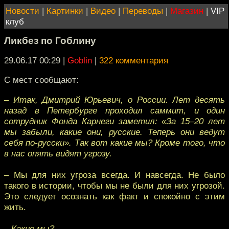
Новости
|
Картинки
|
Видео
|
Переводы
|
Магазин
|
VIP
клуб
Ликбез по Гоблину
29.06.17 00:29
|
Goblin
|
322 комментария
С мест сообщают:
– Итак, Дмитрий Юрьевич, о России. Лет десять
назад в Петербурге проходил саммит, и один
сотрудник Фонда Карнеги заметил: «За 15–20 лет
мы забыли, какие они, русские. Теперь они ведут
себя по-русски». Так вот какие мы? Кроме того, что
в нас опять видят угрозу.
– Мы для них угроза всегда. И навсегда. Не было
такого в истории, чтобы мы не были для них угрозой.
Это следует осознать как факт и спокойно с этим
жить.
– Какие мы?