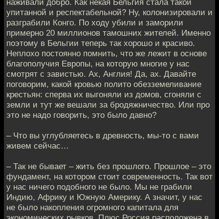
наживали добро. Как некая Бельгия стала такой
упитанной и респектабельной? Ну, колонизировали и
разграбили Конго. По ходу убили и заморили
примерно 20 миллионов тамошних жителей. Именно
поэтому в Бельгии теперь так хорошо и красиво.
Неплохо постоянно помнить, что же лежит в основе
благополучия Европы, на которую многие у нас
смотрят с завистью. Ах, Англия! Да, ах. Давайте
поговорим, какой кровью полито обезземеливание
крестьян: сперва их выгоняли из домов, сгоняли с
земли и тут же вешали за бродяжничество. Или про
это не надо говорить, это было давно?
– Что вы углубляетесь в древность, мы-то с вами
живем сейчас…
– Так не бывает – жить без прошлого. Прошлое – это
фундамент, на котором стоит современность. Так вот
у нас ничего подобного не было. Мы не грабили
Индию, Африку и Южную Америку. А значит, у нас
не было накопления огромного капитала для
экономических рывков. Плюс Россия расположена в