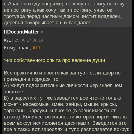
в Анапе походу например не хочу постригу не хочу
не постригу а как хочу так и постригу. участок
тротуара перед частным домом чистит владелец.
деревья обкарнывает он. и так далее.
ItDoesntMatter
»
#21 |
29.06.17 06:14
Кому: maxi,
#11
>из собственного опыта про веление души
Все практично и просто как вантуз - если двор не
приведен в порядок, то:
А) живут подозрительные личности хер знает чем
занятые
Б) в зарослях тут же заводится все что-то только
может - насекомые, змеи, зайцы, мыши, крысы,
тараканы, барсуки, и прочее (в зависимости от
штата). Количество живности которая портит жизнь
всем вокруг исчисляется десятками. Заводится это
все в таких вот зарослях и тупо расползается вокруг.