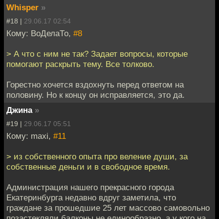
Whisper
»
#18 |
29.06.17 02:54
Кому: ВоДелаТо,
#8
> А что с ним не так? Задает вопросы, которые
помогают раскрыть тему. Все толково.
Горестно хочется вздохнуть перед ответом на
половину. Но к концу он исправляется, это да.
Джина
»
#19 |
29.06.17 05:51
Кому: maxi,
#11
> из собственного опыта про веление души, за
собственные деньги и в свободное время.
Администрация нашего прекрасного города
Екатеринбурга недавно вдруг заметила, что
граждане за прошедшие 25 лет массово самовольно
позастекляли балконы не единообразно, а у кого на