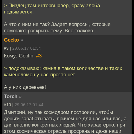
> Пиздец там интервьювер, сразу злоба
подымается.
А что с ним не так? Задает вопросы, которые
помогают раскрыть тему. Все толково.
Gecko
»
#9 |
29.06.17 01:34
Кому: Goblin,
#3
> подсказываю: камня в таком количестве и таких
каменоломен у нас просто нет
А у них деревьев!
Torch
»
#10 |
29.06.17 01:44
Дмитрий, ну так космодром построили, чтобы
деньги зарабатывать, причем не для нас или вас, а
для вполне конкретных людей. Что характерно, при
этом космическая отрасль просрана и даже наши