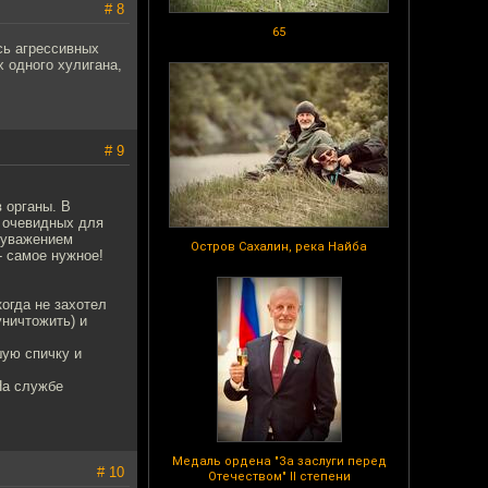
# 8
65
сь агрессивных
 одного хулигана,
# 9
в органы. В
е очевидных для
м уважением
Остров Сахалин, река Найба
- самое нужное!
когда не захотел
уничтожить) и
шую спичку и
На службе
Медаль ордена "За заслуги перед
# 10
Отечеством" II степени