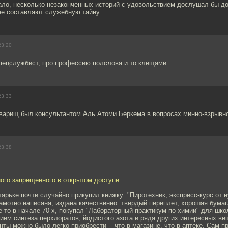
ало, несколько незаконченных историй с удовольствием дослушал бы до 
не составляют служебную тайну.
23:20
пецслужбист, про профессию полслова и то клещами.
23:33
оварищ был консультантом Аль Атоми Беркема в вопросах минно-взрывн
23:38
ого запрещенного в открытом доступе.
ларьке почти случайно прикупил книжку: "Пиротехник, экспресс-курс от 
грамотно написана, издана качественно: твердый переплет, хорошая бумаг
е-то в начале 70-х, покупал "Лабораторный практикум по химии" для шко
ем синтеза перхлоратов, йодистого азота и ряда других интересных ве
ты можно было легко приобрести -- что в магазине, что в аптеке. Сам пр