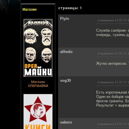
cтраницы: 1
Магазин
Flyin
отправлено 17.07.17 
Служба сапёром- о
очередь, сукины де
alfredo
отправлено 17.07.17 
Жутко интересно. 
vog30
Магазин
отправлено 17.07.17 
ОПЕРМАЙКИ
Есть коротенькая б
Один из бойцов ча
бросок гранаты. Б
Результат = вырва
vakero
отправлено 17.07.17 