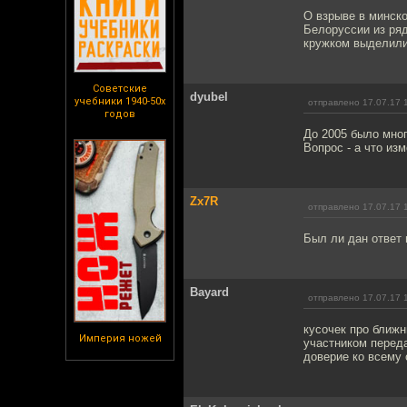
О взрыве в минско
Белоруссии из ряд
кружком выделили 
Советские
dyubel
учебники 1940-50х
отправлено 17.07.17 
годов
До 2005 было мног
Вопрос - а что из
Zx7R
отправлено 17.07.17 
Был ли дан ответ 
Bayard
отправлено 17.07.17 
кусочек про ближн
Империя ножей
участником переда
доверие ко всему 