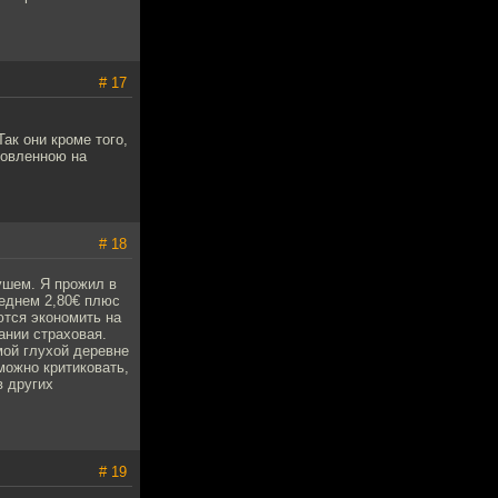
# 17
к они кроме того,
новленною на
# 18
ушем. Я прожил в
реднем 2,80€ плюс
ются экономить на
ании страховая.
мой глухой деревне
можно критиковать,
в других
# 19