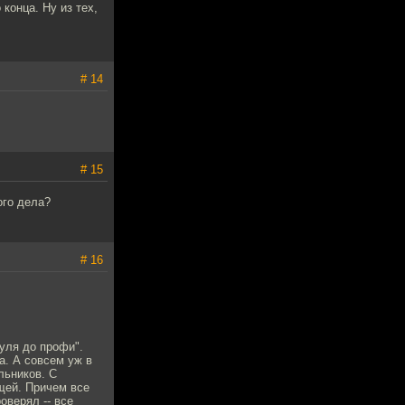
конца. Ну из тех,
# 14
# 15
ого дела?
# 16
нуля до профи".
а. А совсем уж в
льников. С
щей. Причем все
оверял -- все