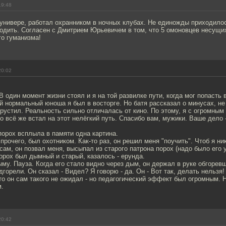
19:48
 универе, работал охранником в ночных клубах. Не единожды приходило
одить. Согласен с Дмитрием Юрьевичем в том, что 5 омоновцев несущих
го гуманизма!
20:02
В один момент жизни стоял и я на той развилке пути, когда мог попасть 
й нормальный юноша я был в восторге. Но батя рассказал о минусах, н
агрустил. Реальность сильно отличалась от кино. По этому, я с огромны
то всё же встал на этот нелёгкий путь. Спасибо вам, мужики. Ваше дело 
порох всплыла в памяти одна картина.
 прочего, был охотником. Как-то раз, он решил меня "поучить". Чтоб я ни
 сам, он позвал меня, высыпал из старого патрона порох (надо было его 
орох был дымный и старый, казалось - ерунда.
му. Пауза. Когда его стало видно через дым, он держал в руке обгорев
дгорели. Он сказал - Видел? Я говорю - да. Он - Вот так, делать нельзя!
о он сам такого не ожидал - но педагогический эффект был огромным. 
м.
20:42