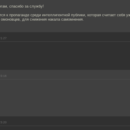
гам, спасибо за службу!
ся к пропаганде среди интеллигентной публики, которая считает себя у
е омоновцев, для снижения накала самомнения.
21:27
23:16
23:20