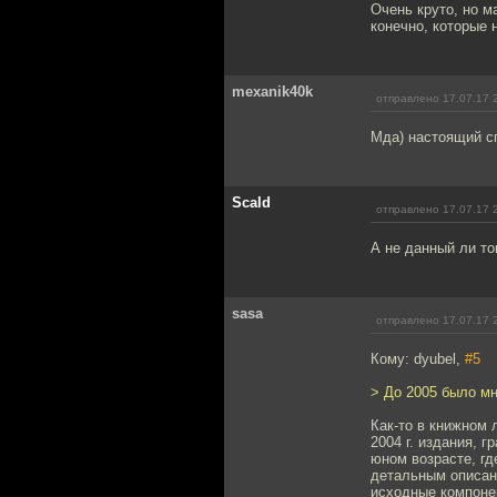
Очень круто, но м
конечно, которые 
mexanik40k
отправлено 17.07.17 
Мда) настоящий с
Scald
отправлено 17.07.17 
А не данный ли т
sasa
отправлено 17.07.17 
Кому: dyubel,
#5
> До 2005 было мн
Как-то в книжном 
2004 г. издания, 
юном возрасте, гд
детальным описани
исходные компонен