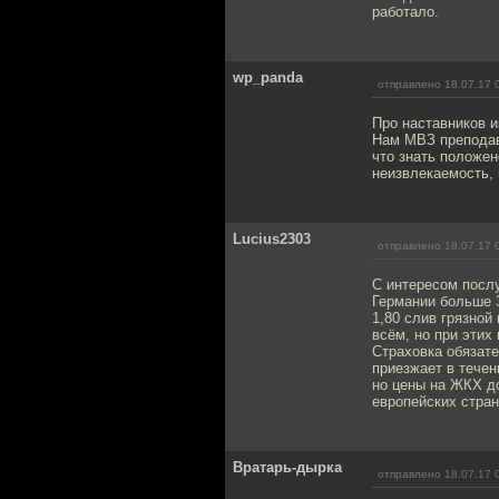
работало.
wp_panda
отправлено 18.07.17 
Про наставников и
Нам МВЗ преподав
что знать положен
неизвлекаемость, 
Lucius2303
отправлено 18.07.17 
С интересом послу
Германии больше 3
1,80 слив грязной
всём, но при этих
Страховка обязате
приезжает в течен
но цены на ЖКХ до
европейских стран
Вратарь-дырка
отправлено 18.07.17 