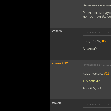
Вячеславу и колле
Ролик рекомендует
ментов, тем боле
vakero
отправлено 17.07.17 
Кому: Zx7R,
#6
А зачем?
vovan3312
отправлено 17.07.17 
Кому: vakero,
#11
> А зачем?
А шоб було!
Vovch
отправлено 17.07.17 