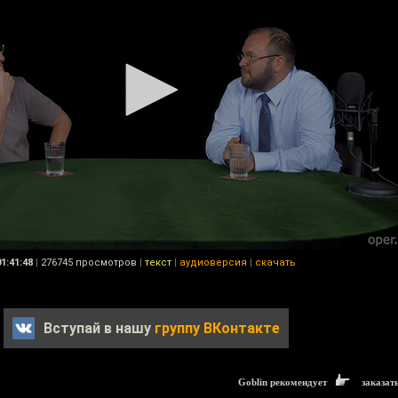
01:41:48
|
276745 просмотров
|
текст
|
аудиоверсия
|
скачать
Вступай в нашу
группу ВКонтакте
Goblin рекомендует
заказат