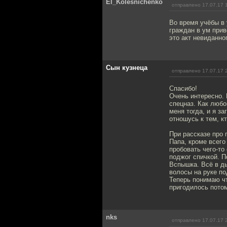
El_Kolesnichenko
отправлено 17.07.17 
Во время учёбы в
граждан в ум прив
это акт невиданно
Сын кузнеца
отправлено 17.07.17 
Спасибо!
Очень интересно. 
спецназ. Как любо
меня тогда, и я з
отношусь к тем, к
При рассказе про 
Папа, кроме всего
пробовать чего-то
поджог спичкой. П
Вспышка. Всё в ды
волосы на руке по
Теперь понимаю чт
пригодилось пото
nks
отправлено 17.07.17 