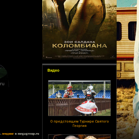
Видео
О предстоящем Турнире Святого
Георгия
ь
лендинг
в megagroup.ru