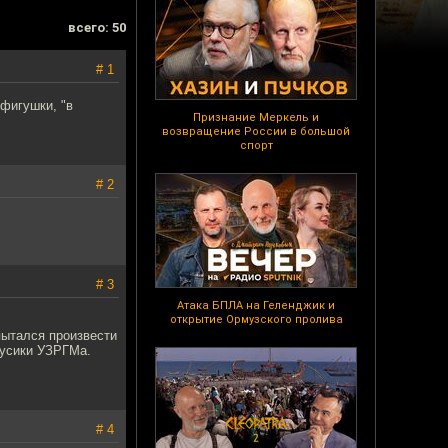
всего: 50
# 1
 фигушки, "в
Признание Меркель и
возвращение России в большой
спорт
# 2
# 3
Атака БПЛА на Геленджик и
открытие Ормузского пролива
пытался произвести
 усики УЗРГМа.
# 4