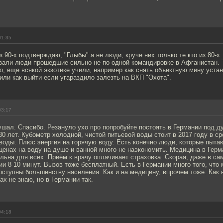
01:35
з 90-х подтверждаю, "Глыбы" а не люди, круче них только те кто из 80-х.
али люди прошедшие сильно не по одной командировке в Афганистан. Та
о, еще всякой экзотике учили, например как снять объектную мину уста
или как выйти если угараздило залезть на ВКП "Охота".
03:17
шал. Спасибо. Резануло ухо про попробуйте постоять в Германии под д
0 лет. Кубометр холодной, чистой питьевой воды стоит в 2017 году в с
 воды. Плюс энергия на горячую воду. Есть конечно люди, которые пыта
 ценах на воду на душе и ванной много не наэкономить. Медицина в Герм
льна для всех. Приём к врачу оплачивает страховка. Скорая, даже в са
ии 8-10 минут. Вызов тоже бесплатный. Есть в Германии много того, что 
ступны большенству населения. Как и на медицину, впрочем тоже. Как 
ах не знаю, но в Германии так.
04:18