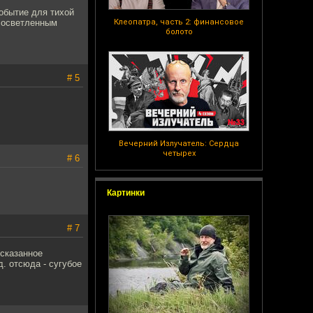
обытие для тихой
е осветленным
Клеопатра, часть 2: финансовое
болото
# 5
Вечерний Излучатель: Сердца
четырех
# 6
Картинки
# 7
 сказанное
. отсюда - сугубое