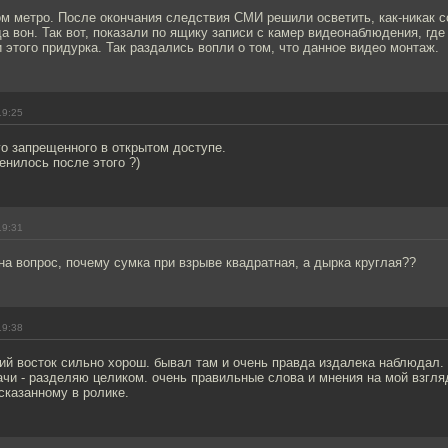
м метро. После окончания следствия СМИ решили осветить, как-никак с
а вон. Так вот, показали по ящику записи с камер видеонаблюдения, гд
этого придурка. Так раздались вопли о том, что данное видео монтаж.
19:25
о запрещенного в открытом доступе.
менилось после этого ?)
19:31
на вопрос, почему сумка при взрыве квадратная, а дырка круглая??
19:38
ий восток сильно хорош. бывал там и очень правда издалека наблюдал.
чи - разделяю целиком. очень правильные слова и мнения на мой взгляд
сказанному в ролике.