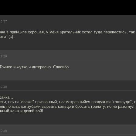
16:57
на в принципе хорошая, у меня брательник хотел туда перевестись, так
ти" (с).
17:29
Точнее и жутко и интересно. Спасибо.
19:25
айка...
сти, почти "свеже" призванный, насмотревшийся продукции "голивуда", 
оец попытался зубами вырвать кольцо и бросить гранату, но не разогнул
нный клык и дикий вой!
19:25