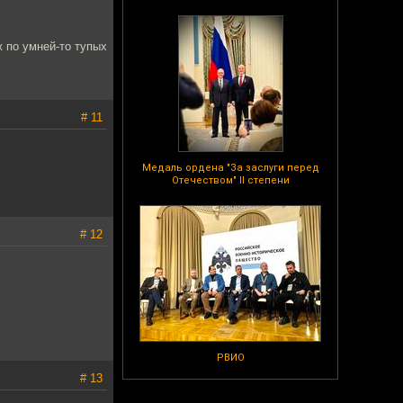
ж по умней-то тупых
# 11
Медаль ордена "За заслуги перед
Отечеством" II степени
# 12
РВИО
# 13