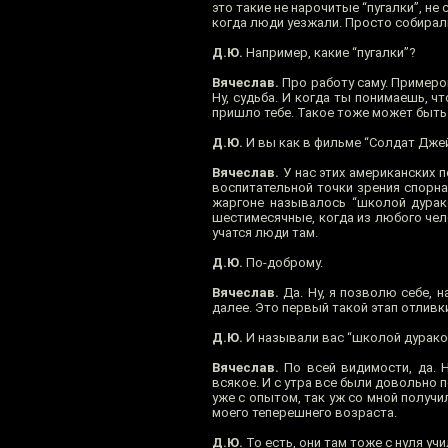
это такие не нарочитые “пугалки”, не
когда люди уезжали. Просто собирали 
Д.Ю.
Например, какие “пугалки”?
Вячеслав.
Про работу саму. Примеров
Ну, судьба. И когда ты понимаешь, ч
пришло тебе. Такое тоже может быть. 
Д.Ю.
И вы как в фильме “Солдат Джейн
Вячеслав.
У нас этих американских п
воспитательной точки зрения спорна
жаргоне называлось “школой дурако
шестимесячные, когда из любого чел
учатся люди там.
Д.Ю.
По-доброму.
Вячеслав.
Да. Ну, я позволю себе, 
далее. Это первый такой этап отливки
Д.Ю.
И называли вас “школой дураков
Вячеслав.
По всей видимости, да. Н
всякое. И с утра все были довольно 
уже с опытом, так уж со мной получ
моего теперешнего возраста.
Д.Ю.
То есть, они там тоже с нуля уч