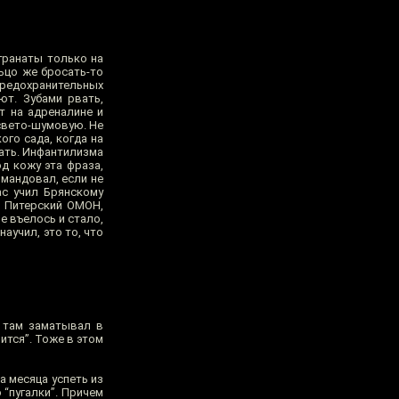
 гранаты только на
льцо же бросать-то
предохранительных
ют. Зубами рвать,
т на адреналине и
 свето-шумовую. Не
го сада, когда на
нать. Инфантилизма
д кожу эта фраза,
омандовал, если не
ас учил Брянскому
О, Питерский ОМОН,
не въелось и стало,
аучил, это то, что
я там заматывал в
ится”. Тоже в этом
а месяца успеть из
 “пугалки”. Причем