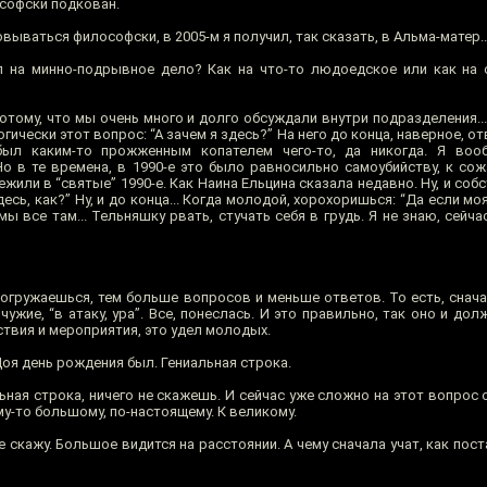
ософски подкован.
овываться философски, в 2005-м я получил, так сказать, в Альма-матер..
 на минно-подрывное дело? Как на что-то людоедское или как на 
тому, что мы очень много и долго обсуждали внутри подразделения...
ически этот вопрос: “А зачем я здесь?” На него до конца, наверное, от
был каким-то прожженным копателем чего-то, да никогда. Я воо
Но в те времена, в 1990-е это было равносильно самоубийству, к со
ежили в “святые” 1990-е. Как Наина Ельцина сказала недавно. Ну, и соб
есь, как?” Ну, и до конца... Когда молодой, хорохоришься: “Да если мо
мы все там... Тельняшку рвать, стучать себя в грудь. Я не знаю, сейча
погружаешься, тем больше вопросов и меньше ответов. То есть, снача
 чужие, “в атаку, ура”. Все, понеслась. И это правильно, так оно и дол
твия и мероприятия, это удел молодых.
оя день рождения был. Гениальная строка.
ная строка, ничего не скажешь. И сейчас уже сложно на этот вопрос 
у-то большому, по-настоящему. К великому.
 скажу. Большое видится на расстоянии. А чему сначала учат, как пост