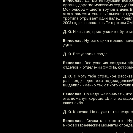
Вячеслав.
Да, мотивирующий неверо
органы, дорогие мужскому сердцу. Он
Мой рекорд – шесть трупов в день. В
этого заместитель начальника отде
тротила отрывает один палец, понял?”
2003 года я оказался в Питерском О
Д.Ю.
И как там, приступили к обучени
Вячеслав.
Ну, есть цикл военно-при
души.
Д.Ю.
Все условия созданы.
Вячеслав.
Все условия созданы абс
отделов и отделений ОМОНа, которые н
Д.Ю.
Я могу тебе страшное рассказ
разнарядка для всех подразделений
выделили именно тех, от кого хотели
Вячеслав.
Но надо же понимать, что
это, пожалуй, хорошо. Для спецподр
каких-либо.
Д.Ю.
Конечно. Но служить так непрос
Вячеслав.
Служить непросто. Ну,
мировоззренческие моменты опреде