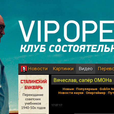
Картинки
Видео
Перев
Новости
Вячеслав, сапёр ОМОНа
Новые
|
Популярные
|
Goblin 
Новости науки
|
Опергеймер
|
Пу
17.07.17