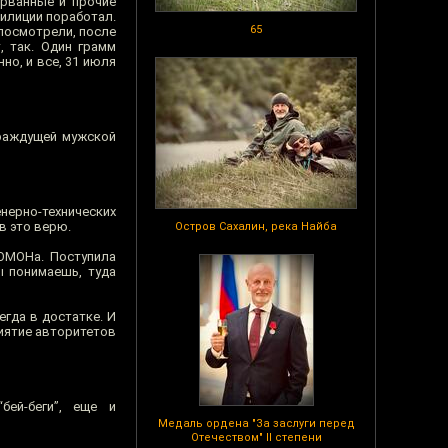
орванные и прочие
милиции поработал.
65
 посмотрели, после
, так. Один грамм
но, и все, 31 июля
траждущей мужской
нерно-технических
в это верю.
Остров Сахалин, река Найба
 ОМОНа. Поступила
ы понимаешь, туда
егда в достатке. И
риятие авторитетов
ей-беги”, еще и
Медаль ордена "За заслуги перед
Отечеством" II степени