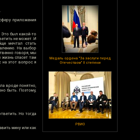
.
сферу приложения
 Это был какой-то
ветить не может. И
бще мечтал стать
жалению. На выбор
ственно говоря, мы
я жизнь спасет там
Медаль ордена "За заслуги перед
с на этот вопрос я
Отечеством" II степени
ла вроде понятно,
жно быть. Поэтому,
ответить. Но тогда
РВИО
авить мину или как