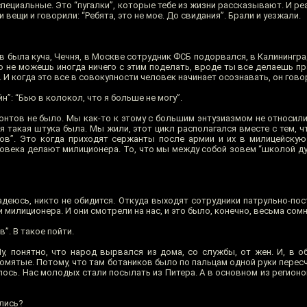
 специальные. Это “пугалки”, которые тебе из жизни рассказывают. И ре
вещи и говорили: “Ребята, это не мое. До свидания”. Брали и уезжали.
 была куча, Чечня, в Москве сотрудник ФСБ подорвался, в Калинингра
то не можешь иногда ничего с этим поделать, вроде ты все делаешь п
И когда это все в совокупности человек начинает осознавать, он говори
”: “Бью в колокол, что я больше не могу”.
онтов не было. Мы как-то к этому с большим энтузиазмом не относили
я такая штука была. Мы жили, этот цикл располагался вместе с тем, 
в”. Это когда приходят сержанты после армии и их в милицейскую 
овека делают милиционера. То, что мы между собой зовем “школой ду
надеюсь, никто не обидится. Откуда выходят сотрудники патрульно-по
 милиционера. И они смотрели на нас, и это было, конечно, весьма сом
”. В такое пойти.
у, понятно, что народ вырвался из дома, со службы, от жен. И, в о
помятые. Потому, что там ботаников было по пальцам одной руки пересч
илось. Нас молодых стали посылать из Питера. А в основном из регио
ились?