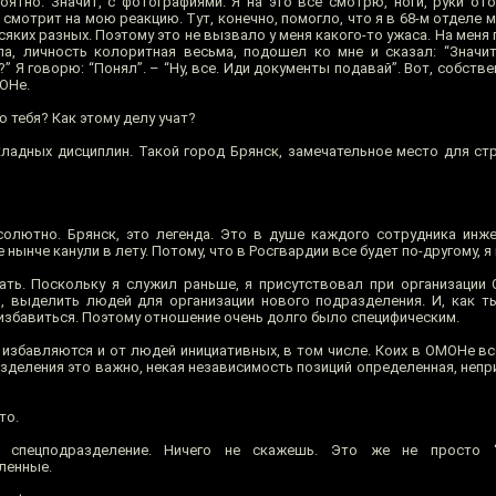
ятно. Значит, с фотографиями. Я на это все смотрю, ноги, руки от
 смотрит на мою реакцию. Тут, конечно, помогло, что я в 68-м отделе 
сяких разных. Поэтому это не вызвало у меня какого-то ужаса. На меня
ла, личность колоритная весьма, подошел ко мне и сказал: “Значит
 Я говорю: “Понял”. – “Ну, все. Иди документы подавай”. Вот, собствен
МОНе.
ю тебя? Как этому делу учат?
кладных дисциплин. Такой город Брянск, замечательное место для с
олютно. Брянск, это легенда. Это в душе каждого сотрудника инже
ынче канули в лету. Потому, что в Росгвардии все будет по-другому, я 
ать. Поскольку я служил раньше, я присутствовал при организации
, выделить людей для организации нового подразделения. И, как т
 избавиться. Поэтому отношение очень долго было специфическим.
 избавляются и от людей инициативных, в том числе. Коих в ОМОНе вс
азделения это важно, некая независимость позиций определенная, неп
то.
 спецподразделение. Ничего не скажешь. Это же не просто “б
ленные.