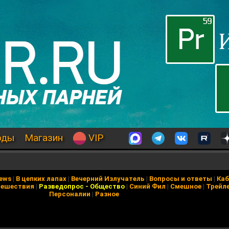
оды
Магазин
VIP
News
|
В цепких лапах
|
Вечерний Излучатель
|
Вопросы и ответы
|
Каб
тешествия
|
Разведопрос
-
Общество
|
Синий Фил
|
Смешное
|
Трейл
Персоналии
|
Разное