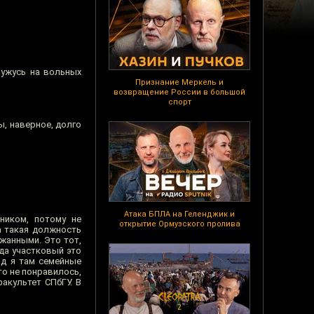
ружусь на вольных
Признание Меркель и
возвращение России в большой
спорт
бы, наверное, долго
Атака БПЛА на Геленджик и
ником, потому не
открытие Ормузского пролива
а такая должность
жанными. Это тот,
гда участковый это
од я там семейные
то не понравилось,
акультет СПбГУ. В