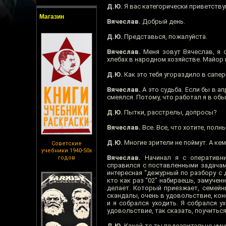
Д.Ю.
Я вас категорически приветству
Магазин
Вячеслав.
Добрый день.
Д.Ю.
Представься, пожалуйста.
Вячеслав.
Меня зовут Вячеслав, я 
хлебах в народном хозяйстве. Майор 
Д.Ю.
Как это тебя угораздило в сапе
Вячеслав.
А это судьба. Если бы в ап
смеялся. Потому, что работал я в обы
Д.Ю.
Пытки, расстрелы, допросы?
Вячеслав.
Все. Все, что хотите, полн
Д.Ю.
Многие зрители не поймут. А ке
Советские
учебники 1940-50х
Вячеслав.
Начинал я с оперативни
годов
справился с поставленными задачами
интересная “дежурный по разбору с
кто как раз “02” набираешь, замучен
делает. Который приезжает, семейн
скандалы, очень в удовольствие, кон
и я собрался уходить. Я собрался у
удовольствие, так сказать, поучиться
Д.Ю.
Какой-то ты подозрительно умн