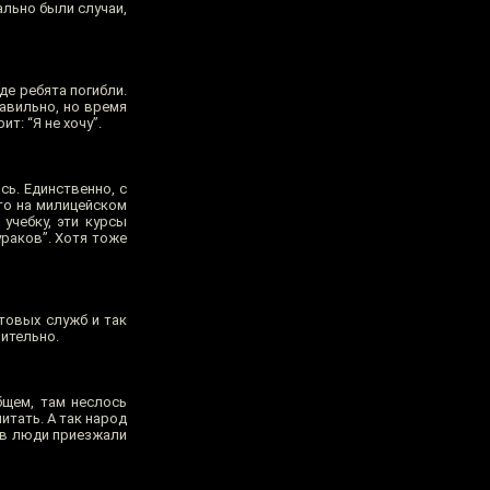
ально были случаи,
де ребята погибли.
равильно, но время
т: “Я не хочу”.
сь. Единственно, с
что на милицейском
учебку, эти курсы
раков”. Хотя тоже
стовых служб и так
нительно.
бщем, там неслось
итать. А так народ
нов люди приезжали