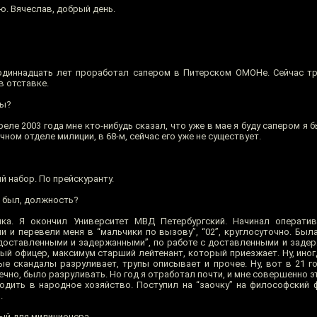
ю. Вячеслав, добрый день.
одиннадцать лет проработал сапером в Питерском ОМОНе. Сейчас т
в отставке.
ры?
реле 2003 года мне кто-нибудь сказал, что уже в мае я буду сапером я 
чном отделе милиции, в 68-м, сейчас его уже не существует.
ый набор. По прейскуранту.
м был, должность?
ка. Я окончил Университет МВД Петербургский. Начинал оператив
 и перевели меня в “мальчики по вызову”, “02”, круглосуточно. Был
 доставленными и задержанными”, по работе с доставленными и задер
ный офицер, максимум старший лейтенант, который приезжает. Ну, ино
ые скандалы разруливает, трупы описывает и прочее. Ну, вот в 21 г
ечно, было разруливать. Но год я отработал почти, и мне совершенно э
ходить в народное хозяйство. Поступил на “заочку” на философский ф
.
ый для милиционера.