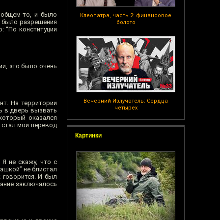
 общем-то, и было
Клеопатра, часть 2: финансовое
до было разрешения
болото
: “По конституции
ии, это было очень
Вечерний Излучатель: Сердца
нт. На территории
четырех
сь в дверь вызвать
 который оказался
 стал мой перевод
Картинки
Я не скажу, что с
пашкой” не блистал
к говорится. И был
ование заключалось