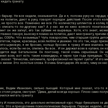
 кидать гранату.
барьер. Не все кидали, оказывается. Да и я, положа руку на сердце,
 на полигон, дают в руку, говорят порядок действий. После этого ко
ь, не просто все. Помечено же все. По количеству шплинтов и колец 
х списать-то по-другому как? А у нас же из кино всякого понатаска
инт он же загнут, его так зубами не вырвешь. Хотя, кто знает, може
твенно говоря, выхожу я помню на полигон, дают мне гранату, причем
ы, СОБРы. Что возьмешь? Чуть повзрослее, чем старшая группа детско
пиететом, парни, красавцы, всех люблю и уважаю. Но это так, надо приз
ето-шумовую, я ее бросаю, кольцо бросаю в траву. И мне въелась по
ось, если бы не он, спились бы все... И он держал всех в кулаке, он к
ится еще. Батальоном. Он понтонер, такой очень серьезный. Он н
омнил всех, вот есть такие командиры, и через три года приедешь: “
а сказал: “Вячеслав, запомните, профессионал не терпит суеты”. И это м
 жизни. Это золотые слова. Я очень благодарен. Из всего, чему он нас н
ник, Вадим Иванович, сильно пьющий. Который мне сказал, что-то 
н стоял рядом, смотрел: “Дима, делай всегда хорошо. Плохо само получ
учился метать гранату.
ту. И понеслось, это довольно интенсивный курс. Надо буквально за дв
то. Это и преодоление психологических барьеров. Первую неделю, это