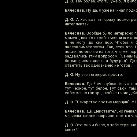
Д.Ю.
Тем более, что ты уже был фил
Вячеслав.
Ну, да. Я уже начинал подк
Д.Ю.
А как вот ты сразу посмотрел
интеллекта?
Вячеслав.
Вообще было интересно по
момент, как-то отрабатывали психолог
я не могу, до сих пор. Чтобы я 
палеоклиматологом. Так, если что. 
повлияло многое из того, что мы пер
задавались этим вопросом: “Зачем зд
больше, чем одного, я буду рад”. Да 
ответить так однозначно не готов.
Д.Ю.
Ну, это ты вырос просто.
Вячеслав.
Да. Чем глубже ты в это 
тут черное, тут белое. Тут свои, там
собственно говоря, любые такие дейс
Д.Ю.
“Лекарство против морщин”. У Ц
Вячеслав.
Да. Действительно гениаль
мы испытывали сопричастность к чем
Д.Ю.
Это оно и было, я тебе страшное
снять?