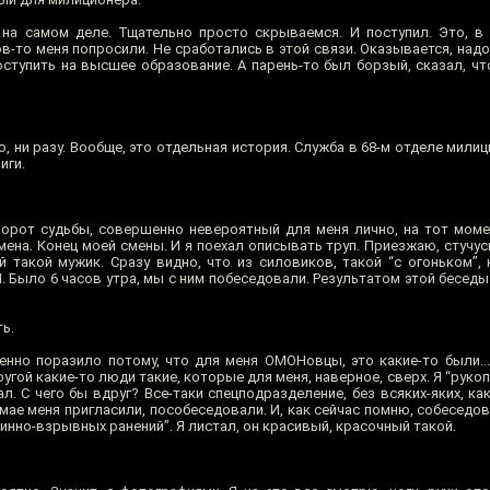
 на самом деле. Тщательно просто скрываемся. И поступил. Это, в
ов-то меня попросили. Не сработались в этой связи. Оказывается, на
ступить на высшее образование. А парень-то был борзый, сказал, что
, ни разу. Вообще, это отдельная история. Служба в 68-м отделе милиц
иги.
ворот судьбы, совершенно невероятный для меня лично, на тот моме
мена. Конец моей смены. И я поехал описывать труп. Приезжаю, стучу
 такой мужик. Сразу видно, что из силовиков, такой “с огоньком”,
 Было 6 часов утра, мы с ним побеседовали. Результатом этой беседы
ь.
но поразило потому, что для меня ОМОНовцы, это какие-то были... 
ругой какие-то люди такие, которые для меня, наверное, сверх. Я “руко
. С чего бы вдруг? Все-таки спецподразделение, без всяких-яких, ка
 мае меня пригласили, пособеседовали. И, как сейчас помню, собесед
инно-взрывных ранений”. Я листал, он красивый, красочный такой.