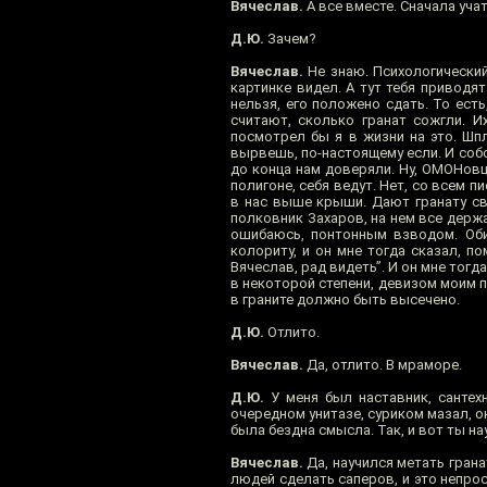
Вячеслав.
А все вместе. Сначала учат
Д.Ю.
Зачем?
Вячеслав.
Не знаю. Психологический 
картинке видел. А тут тебя приводят
нельзя, его положено сдать. То ест
считают, сколько гранат сожгли. И
посмотрел бы я в жизни на это. Шпл
вырвешь, по-настоящему если. И собс
до конца нам доверяли. Ну, ОМОНовц
полигоне, себя ведут. Нет, со всем 
в нас выше крыши. Дают гранату св
полковник Захаров, на нем все держал
ошибаюсь, понтонным взводом. Обид
колориту, и он мне тогда сказал, п
Вячеслав, рад видеть”. И он мне тогд
в некоторой степени, девизом моим по
в граните должно быть высечено.
Д.Ю.
Отлито.
Вячеслав.
Да, отлито. В мраморе.
Д.Ю.
У меня был наставник, сантех
очередном унитазе, суриком мазал, о
была бездна смысла. Так, и вот ты на
Вячеслав.
Да, научился метать грана
людей сделать саперов, и это непрос