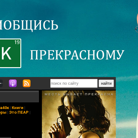
а40к
|
Книги
|
еры
|
Это ПЕАР
|