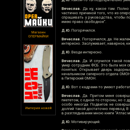
Вячеслав.
Да ну, какое там. Полно
частично причиной того, что из опер
спрашивать у руководства, чтобы по
имею право свободное“.
Д.Ю.
Погорячился.
Магазин
ОПЕРМАЙКИ
Вячеслав.
Погорячился, да. Не жалею
интересно. Заслуживает, наверное, кн
Д.Ю.
Везде интересно.
Вячеслав.
Да. И случился такой по
умер сотрудник ФСБ. Это была моя с
понятых. Открывает дверь задорный
начальником саперного отдела ОМОН.
в Питерский ОМОН.
Д.Ю.
Вот с кадрами-то умеют работат
Вячеслав.
Да. Притом меня совершен
пиететом, с одной-то стороны, но с д
особо никогда. Подвигов не совершал
Империя ножей
долгий такой достаточно перевод. В
в разглядывании мною книги “Атлас м
Д.Ю.
Мотивирующий.