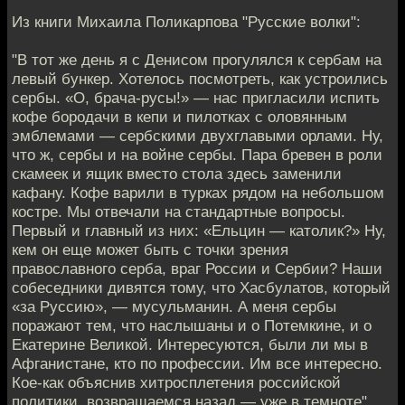
Из книги Михаила Поликарпова "Русские волки":
"В тот же день я с Денисом прогулялся к сербам на
левый бункер. Хотелось посмотреть, как устроились
сербы. «О, брача-русы!» — нас пригласили испить
кофе бородачи в кепи и пилотках с оловянным
эмблемами — сербскими двухглавыми орлами. Ну,
что ж, сербы и на войне сербы. Пара бревен в роли
скамеек и ящик вместо стола здесь заменили
кафану. Кофе варили в турках рядом на небольшом
костре. Мы отвечали на стандартные вопросы.
Первый и главный из них: «Ельцин — католик?» Ну,
кем он еще может быть с точки зрения
православного серба, враг России и Сербии? Наши
собеседники дивятся тому, что Хасбулатов, который
«за Руссию», — мусульманин. А меня сербы
поражают тем, что наслышаны и о Потемкине, и о
Екатерине Великой. Интересуются, были ли мы в
Афганистане, кто по профессии. Им все интересно.
Кое-как объяснив хитросплетения российской
политики, возвращаемся назад — уже в темноте"