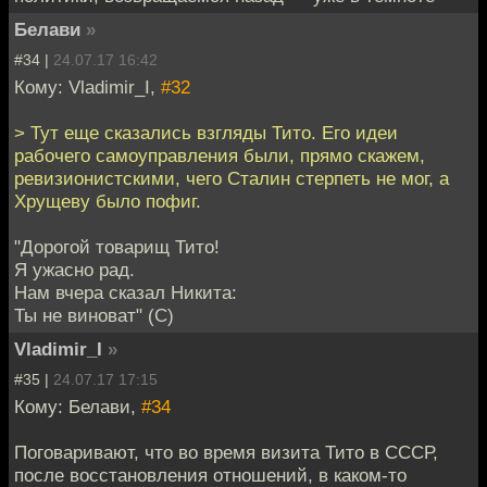
Белави
»
#34 |
24.07.17 16:42
Кому: Vladimir_I,
#32
> Тут еще сказались взгляды Тито. Его идеи
рабочего самоуправления были, прямо скажем,
ревизионистскими, чего Сталин стерпеть не мог, а
Хрущеву было пофиг.
"Дорогой товарищ Тито!
Я ужасно рад.
Нам вчера сказал Никита:
Ты не виноват" (С)
Vladimir_I
»
#35 |
24.07.17 17:15
Кому: Белави,
#34
Поговаривают, что во время визита Тито в СССР,
после восстановления отношений, в каком-то