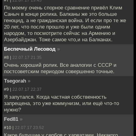
По моему очень спорное сравнение привёл Клим
Саныч в конце ролика. Балканы же это больше
геноцид, а не гражданская война. И если про те же
20 лет, что после прошло и уже были одним
народом, то посмотрите сейчас на Армению и
Азербайджан. Тоже самое что,и на Балканах.
Беспечный Лесовод
»
#8 |
22.07.17 21:35
Очень хороший ролик. Все аналогии с СССР и
постсоветским периодом совершенно точные.
Tsegorah
»
#9 |
22.07.17 22:37
Я запутался. Когда частная собственность
запрещена, это уже коммунизм, или ещё что-то
нужно?
Fed81
»
#10 |
22.07.17 23:52
Какое будущие у сербов с харватами. Никакого.