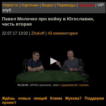
Новости
|
Картинки
|
Видео
|
Переводы
|
Магазин
|
VIP
клуб
Павел Молочко про войну в Югославии,
часть вторая
22.07.17 13:02
|
Zhukoff
|
43 комментария
01:12:42
|
287021 просмотр
|
текст
|
аудиоверсия
|
скачать
Ждёшь новых лекций Клима Жукова? Поддержи
проект!