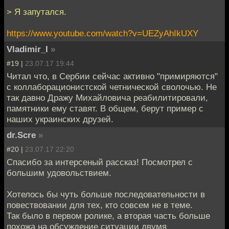
> Я запутался.
https://www.youtube.com/watch?v=UEZyAhIkUXY
Vladimir_I
»
#19 |
23.07.17 19:44
Читал что, в Сербии сейчас активно "примиряются"
с коллаборационистской четнической сволочью. Не
так давно Дражу Михайловича реабилитировали,
памятники ему ставят. В общем, берут пример с
наших украинских друзей.
dr.Scre
»
#20 |
23.07.17 22:20
Спасибо за интерсеный рассказ! Посмотрел с
большим удовольствием.
Хотелось бы чуть больше последовательности в
повествовании для тех, кто совсем не в теме.
Так было в первом ролике, а вторая часть больше
похожа на обсуждение ситуации двумя