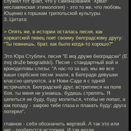
служил тот факт, что у самоназвания "Хрват"
неславянская этимология) - это то же, что любовь
Ющенко к горшкам трипольской культуры.
3. Цитата:
> Опять же, в истории осталась песня, как
хорватский певец поет своему белградскому другу:
“Ты помнишь, брат, как было когда-то хорошо?"
Это Юра Стублич, песня "Е мој друже београдски" (E
moj druže beogradski). Песня - стандартный вой и
крокодиловы слезы: "А нас-то за що, мы же все
ваши сербские песни знали, в Белграде девушки
классно целуются, а в Нови-Саде я с одной
встречался. Белградский друг, встретимся на поле
боя, ты меня не узнаешь, будешь стрелять. Я
целиться не буду, буду молиться, чтобы не попал, а
как попаду - закрою тебе глаза и плакать буду: друга
потерял".
главное - себя обозначить жертвой. А так это или
нет - разберутся историки. И так везде.