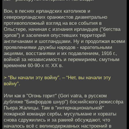
Вон, в песнях ирландских католиков и
североирландских оранжистов диаметрально
противоположный взгляд на все события в
Ольстере, начиная с изгнания ирландцев ("бегства
эрлов") и заселения опустевших территорий
англичанами и шотландцами. Ну и продолжая всеми
проявлениями дружбы народов - карательными
акциями, восстаниями и их подавлением, 1916 г.,
войной за независимость и перемирием, смутным
временем 60-90-х гг. XX в.
> “Вы начали эту войну”. – “Нет, вы начали эту
войну”.
Или как в "Огонь горит" (Gori vatra, в русском
дубляже "Бикфордов шнур") боснийского режиссёра
Пьера Жалицы. Там в "интернациональной"
пожарной команде сербы, мусульмане и хорваты
снова сдружились и за ракией обсуждают, что
началось всё с великодержавных настроений в