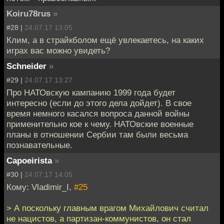
Koiru78rus
»
#28 |
24.07.17 13:05
Клим, а в страйкболом ещё увлекаетесь, на каких
играх вас можно увидеть?
Schneider
»
#29 |
24.07.17 13:27
Про НАТОвскую кампанию 1999 года будет
интересно (если до этого дела дойдет). В свое
время немного касался вопроса данной войны
применительно кое к чему. НАТОвские военные
планы в отношении Сербии там были весьма
познавательные.
Capoeirista
»
#30 |
24.07.17 14:05
Кому: Vladimir_I,
#25
> А поскольку главным врагом Михайлович считал
не нацистов, а партизан-коммунистов, он стал