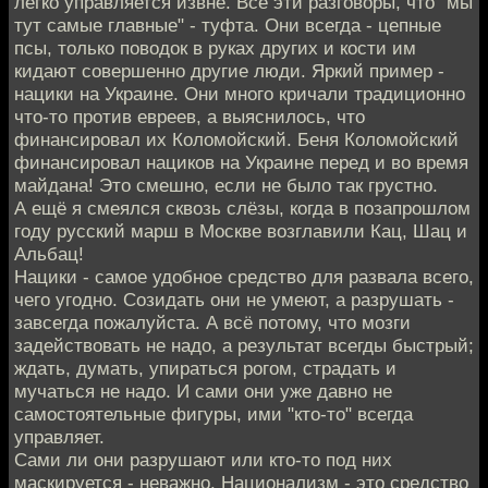
легко управляется извне. Все эти разговоры, что "мы
тут самые главные" - туфта. Они всегда - цепные
псы, только поводок в руках других и кости им
кидают совершенно другие люди. Яркий пример -
нацики на Украине. Они много кричали традиционно
что-то против евреев, а выяснилось, что
финансировал их Коломойский. Беня Коломойский
финансировал нациков на Украине перед и во время
майдана! Это смешно, если не было так грустно.
А ещё я смеялся сквозь слёзы, когда в позапрошлом
году русский марш в Москве возглавили Кац, Шац и
Альбац!
Нацики - самое удобное средство для развала всего,
чего угодно. Созидать они не умеют, а разрушать -
завсегда пожалуйста. А всё потому, что мозги
задействовать не надо, а результат всегды быстрый;
ждать, думать, упираться рогом, страдать и
мучаться не надо. И сами они уже давно не
самостоятельные фигуры, ими "кто-то" всегда
управляет.
Сами ли они разрушают или кто-то под них
маскируется - неважно. Национализм - это средство