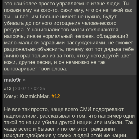
это наиболее просто управляемые извне люди. Ты
покажи ему на кого-то, сажи ему, что он не такой как
ты - и всё, им больше ничего не нужно, будут
убивать до полного истощения человеческого
ресурса. У националистов мозги отключаются
напрочь, иначе нормальный человек, обладающий
мало-мальски здравыми рассуждениями, не сможет
рационально объяснить, почему вот тот дядька тебе
лично враг только из за того, что у него другой цвет
кожи, другие песни, и он немножко не так
выговаривает твои слова.
malo9r
»
#13 |
23.07.17 02:35
Кому: KuzmichMar,
#12
Не все так просто, чаще всего СМИ подогревают
национализм, рассказывая о том, что например одни
такой то нации убили другой нации или избили. Так
чаще всего и бывает и потом этот гражданин
находит одобрения у своих людей этой же нации,