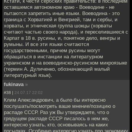
Кстати, к чести сербских правительств: в последнем
оставшемся автономном краю - Воеводине - не
пытаются запретить иные языки. Воеводина - это
граница с Хорватией и Венгрией, там и сербы, и
хорваты, и этническая группа шокцы (хорваты
считают частью своего народа), и переселившиеся с
Карпат в 18 в. русины, и, понятное дело, венгры и
румыны. И все эти языки считаются
государственными, причем русины могут
обращаться в инстанции на литературном
украинском и на воеводинско-русинском микроязыке
(термин А. Дуличенко, обозначающий малый
литературный язык).
fukinava
»
#38 |
24.07.17 22:02
Клим Александрович, а было бы интересно
послушать/посмотреть ваше мнение/позицию о
распаде СССР. Раз уж Вы утверждаете, что о
грядущем распаде СССР писалось в нем же,
интересно узнать, кто, основываясь на каких
посылках. Особенно интересно узнать про экономику