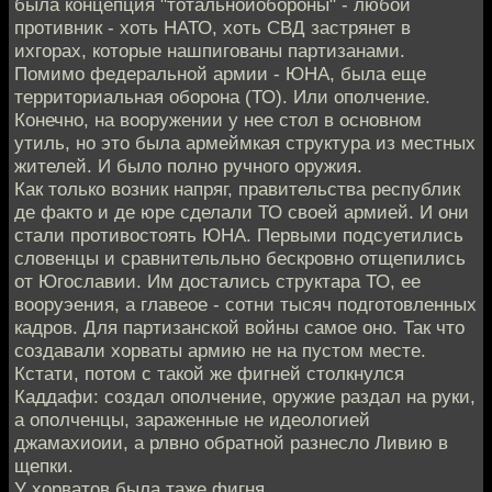
была концепция "тотальнойобороны" - любой
противник - хоть НАТО, хоть СВД застрянет в
ихгорах, которые нашпигованы партизанами.
Помимо федеральной армии - ЮНА, была еще
территориальная оборона (ТО). Или ополчение.
Конечно, на вооружении у нее стол в основном
утиль, но это была армеймкая структура из местных
жителей. И было полно ручного оружия.
Как только возник напряг, правительства республик
де факто и де юре сделали ТО своей армией. И они
стали противостоять ЮНА. Первыми подсуетились
словенцы и сравнительльно бескровно отщепились
от Югославии. Им достались структара ТО, ее
вооруэения, а главеое - сотни тысяч подготовленных
кадров. Для партизанской войны самое оно. Так что
создавали хорваты армию не на пустом месте.
Кстати, потом с такой же фигней столкнулся
Каддафи: создал ополчение, оружие раздал на руки,
а ополченцы, зараженные не идеологией
джамахиоии, а рлвно обратной разнесло Ливию в
щепки.
У хорватов была таже фигня.