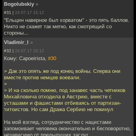
Bogolubskiy
»
#31 |
24.07.17 15:12
"Ельцин наверное был хорватом" - это пять баллов.
Никто не скажет так метко, как смотрящий со
стороны...
Vladimir_I
»
#32 |
24.07.17 15:12
Кому: Capoeirista,
#30
> Дак это опять же под конец войны. Сперва они
вместе против немцев воевали.
>
> И на сколько помню, под занавес часть четников
Михайловича отходила в Австрию, вместе с
усташами и фашистами отбиваясь от партизан-
титоистов. Но сам Дража Сербию не покинул
На мой взгляд, сотрудничество с нацистами
запомоивает человека окончательно и бесповоротно,
независимо от предыдущих заслуг.