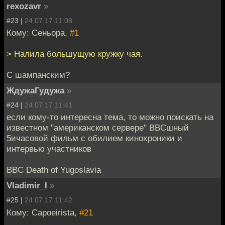
rexozavr
»
#23 |
24.07.17 11:08
Кому: Сеньора,
#1
> Налила большущую кружку чая.
С шампанским?
ЖдужаГудужа
»
#24 |
24.07.17 11:41
если кому-то интересна тема, то можно поискать на
известном "американском сервере" BBCшный
5ичасовой фильм с обилием кинохроники и
интервью участников
BBC Death of Yugoslavia
Vladimir_I
»
#25 |
24.07.17 11:42
Кому: Capoeirista,
#21