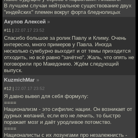
В лучшем случаи нейтральное существование двух
"индейских" племен вокруг форта бледнолицых
Акулов Алексей
»
#11 |
22.07.17 23:52
Спасибо большое за ролик Павлу и Климу. Очень
интересно, много примеров у Павла. Иногда
несколько сумбурно выходит и от темы приходится
отходить, но всё равно "зачётно". Жаль, что опять не
поговорили про Македонию. Ждём следующий
выпуск.
KuzmichMar
»
#12 |
22.07.17 23:52
Я давно вывел для себя формулу:
====
Национализм - это сифилис нации. Он возникает от
дурных желаний, если его не лечить, то быстро
поражает мозг и даёт уродливое потомство.
====
Националисты с их лозунгами про незалежнисть -