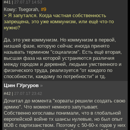
#41 |
27.07.17 14:53
Кому: Tsegorah,
#9
> Я запутался. Когда частная собственность
запрещена, это уже коммунизм, или ещё что-то
нужно?
Да, это уже коммунизм. Но коммунизм в первой,
низшей фазе, которую сейчас иногда принято
называть термином "социализм". Есть ещё вторая,
высшая фаза на которой устраняются различия
между городом и деревней, людьми умственного и
физического труда, реализуется "от каждого по
способности, каждому по потребности" и тд.
Цзен ГУргуров
»
#42 |
27.07.17 23:42
Дочитал до момента "хорваты решили создать свою
армию". Что момент немного запутывает.
Собственно югославы понимали, что в глобальной
европейской войне тх шансы нулевые, но был опыт
ВОВ с партизанством. Поэтому с 50-60-х годов у них