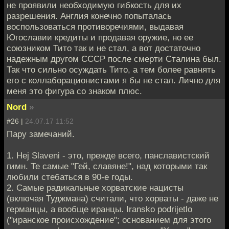
не проявили необходимую гибкость для их
разрешения. Англия конечно попыталась
воспользоваться противоречиями, выдавая
Югославии кредиты и продавая оружие, но ее
союзником Тито так и не стал, а вот достаточно
надежным другом СССР после смерти Сталина был.
Так что сильно осуждать Тито, а тем более равнять
его с коллаборационистами я бы не стал. Лично для
меня это фигура со знаком плюс.
Nord
»
#26 |
24.07.17 11:52
Пару замечаний.
1. Hej Slaveni - это, прежде всего, панславистский
гимн. Те самые "Гей, славяне!", над которыми так
любили стебаться в 90-е годы.
2. Самые радикальные хорватские нацисты
(включая Туджмана) считали, что хорваты - даже не
германцы, а вообще иранцы. Iransko podrijetlo
("иранское происхождение"; основанием для этого