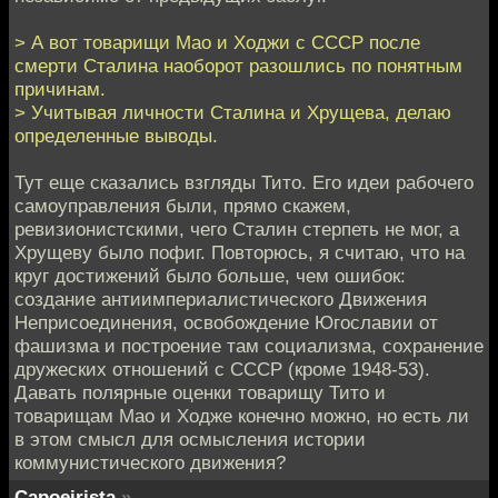
> А вот товарищи Мао и Ходжи с СССР после
смерти Сталина наоборот разошлись по понятным
причинам.
> Учитывая личности Сталина и Хрущева, делаю
определенные выводы.
Тут еще сказались взгляды Тито. Его идеи рабочего
самоуправления были, прямо скажем,
ревизионистскими, чего Сталин стерпеть не мог, а
Хрущеву было пофиг. Повторюсь, я считаю, что на
круг достижений было больше, чем ошибок:
создание антиимпериалистического Движения
Неприсоединения, освобождение Югославии от
фашизма и построение там социализма, сохранение
дружеских отношений с СССР (кроме 1948-53).
Давать полярные оценки товарищу Тито и
товарищам Мао и Ходже конечно можно, но есть ли
в этом смысл для осмысления истории
коммунистического движения?
Capoeirista
»