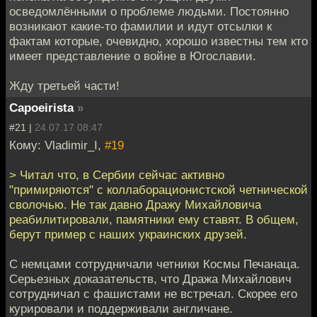
осведомлёнными о проблеме людьми. Постоянно
возникают какие-то фамилии и идут отсылки к
фактам которые, очевидно, хорошо известны тем кто
имеет представление о войне в Югославии.
Жду третьей части!
Capoeirista
»
#21 |
24.07.17 08:47
Кому: Vladimir_I,
#19
> Читал что, в Сербии сейчас активно
"примиряются" с коллаборационистской четнической
сволочью. Не так давно Дражу Михайловича
реабилитировали, памятники ему ставят. В общем,
берут пример с наших украинских друзей.
С немцами сотрудничали четники Космы Печанаца.
Серьезных доказательств, что Дража Михайлович
сотрудничал с фашистами не встречал. Скорее его
курировали и поддерживали англичане.