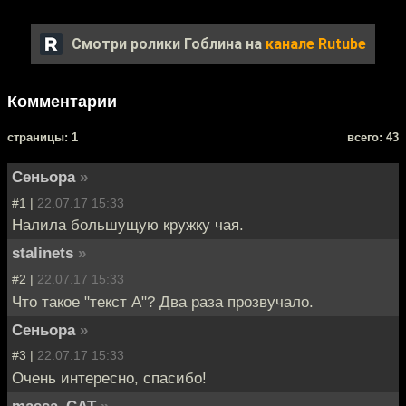
Смотри ролики Гоблина на
канале Rutube
Комментарии
cтраницы: 1
всего: 43
Сеньора
»
#1 |
22.07.17 15:33
Налила большущую кружку чая.
stalinets
»
#2 |
22.07.17 15:33
Что такое "текст А"? Два раза прозвучало.
Сеньора
»
#3 |
22.07.17 15:33
Очень интересно, спасибо!
massa_CAT
»