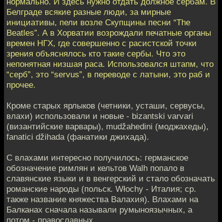
нормально. И здесь нужно отдать должное сербам. В
Белграде всякие разные люди, за мирные
инициативы, пели возле Скупщины песни “The
Beatles”. А в Хорватии возрождали печатные органы
времен НГХ, где совершенно с расистской точки
зрения объяснялось кто такие сербы. Что это
непонятная низшая раса. Использовался штапм, что
“серб”, это “servus”, в переводе с латыни, это раб и
прочее.
Кроме старых ярлыков (четники, усташи, сервусы,
влахи) использовали и новые - bizantski varvari
(византийские варвары), mudžahedini (моджахеды),
fanatici džihada (фанатики джихада).
С влахами интересно получилось: германское
обозначение римлян и кельтов Walh попало в
славянские языки и в венгерский и стало обозначать
романские народы (польск. Włochy - Италия; ср.
также название княжества Валахия). Влахами на
Балканах сначала называли румыноязычных, а
потом - православных.