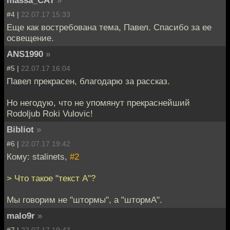
#4 |
22.07.17 15:33
Еще как востребована тема, Павел. Спасибо за ее
освещение.
ANS1990
»
#5 |
22.07.17 16:04
Павел прекрасен, благодарю за рассказ.
Но негодую, что не упомянут прекраснейший
Rodoljub Roki Vulovic!
Bibliot
»
#6 |
22.07.17 19:42
Кому: stalinets,
#2
> Что такое "текст А"?
Мы говорим не "штормы", а "штормА".
malo9r
»
#7 |
22.07.17 19:43