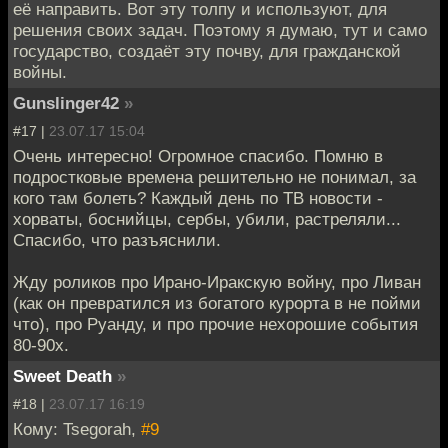
её направить. Вот эту толпу и используют, для
решения своих задач. Поэтому я думаю, тут и само
государство, создаёт эту почву, для гражданской
войны.
Gunslinger42
»
#17 |
23.07.17 15:04
Очень интересно! Огромное спасибо. Помню в
подростковые времена решительно не понимал, за
кого там болеть? Каждый день по ТВ новости -
хорваты, боснийцы, сербы, убили, растреляли...
Спасибо, что разъяснили.
Жду роликов про Ирано-Иракскую войну, про Ливан
(как он превратился из богатого курорта в не пойми
что), про Руанду, и про прочие нехорошие события
80-90х.
Sweet Death
»
#18 |
23.07.17 16:19
Кому: Tsegorah,
#9