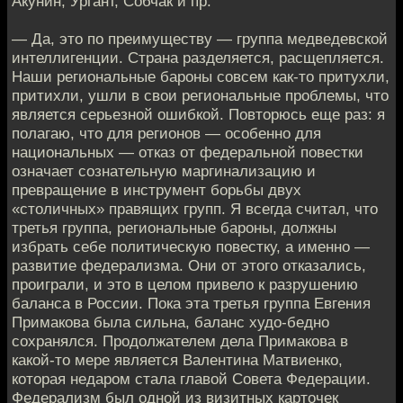
Акунин, Ургант, Собчак и пр.
— Да, это по преимуществу — группа медведевской
интеллигенции. Страна разделяется, расщепляется.
Наши региональные бароны совсем как-то притухли,
притихли, ушли в свои региональные проблемы, что
является серьезной ошибкой. Повторюсь еще раз: я
полагаю, что для регионов — особенно для
национальных — отказ от федеральной повестки
означает сознательную маргинализацию и
превращение в инструмент борьбы двух
«столичных» правящих групп. Я всегда считал, что
третья группа, региональные бароны, должны
избрать себе политическую повестку, а именно —
развитие федерализма. Они от этого отказались,
проиграли, и это в целом привело к разрушению
баланса в России. Пока эта третья группа Евгения
Примакова была сильна, баланс худо-бедно
сохранялся. Продолжателем дела Примакова в
какой-то мере является Валентина Матвиенко,
которая недаром стала главой Совета Федерации.
Федерализм был одной из визитных карточек