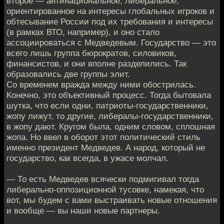
второе — антинациональное, либеральное,
ориентированное на интересы глобальных игроков и
обтесывание России под их требования и интересы
(в рамках ВТО, например), и оно стало
ассоциироваться с Медведевым. Государство — это
всего лишь группа бюрократов, силовиков,
финансистов, и они вполне разделились. Так
образовались две группы элит.
Со временем вражда между ними обострилась.
Конечно, это объективный процесс. Тогда бытовала
шутка, что если одни, патриоты-государственники,
жопу лижут, то другие, либералы-государственники,
в жопу дают. Кругом была, одним словом, сплошная
жопа. Но ввел в оборот этот политический стиль
именно президент Медведев. А народ, который не
государство, как всегда, в ужасе молчал.
— То есть Медведев всячески подмигивал тогда
либерально-оппозиционной тусовке, намекая, что
вот, мы будем с вами выстраивать новые отношения
и вообще — вы наши новые партнеры.