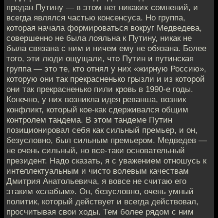
предан Путину — в этом нет никаких сомнений, и
всегда являлся частью консенсуса. Но группа,
которая начала формироваться вокруг Медведева,
совершенно не была лояльна к Путину, никак не
была связана с ним и ничем ему не обязана. Более
того, эти люди ощущали, что Путин и путинская
группа — это те, кто отнял у них «жирную Россию»,
которую они так прекрасненько грызли и из которой
они так прекрасненько пили кровь в 1990-е годы.
Конечно, у них возникла идея реванша, возник
конфликт, который кое-как сдерживался общим
контролем тандема. В этом тандеме Путин
позиционировал себя как сильный премьер, и он,
безусловно, был сильным премьером. Медведев —
не очень сильный, но все-таки основательный
президент. Надо сказать, я с уважением отношусь к
интеллектуальным и чисто волевым качествам
Дмитрия Анатольевича, я вовсе не считаю его
этаким «слабым». Он, безусловно, очень умный
политик, который действует и всегда действовал,
просчитывая свои ходы. Тем более рядом с ним