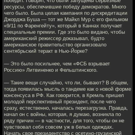
победит. Говорят, что были запущены серьезные
ресурсы, обеспечившие победу демократов. Много
чего было. Была целая кампания по дискредитации
Джорджа Буша — тот же Майкл Мур с его фильмом
«9/11 по Фаренгейту», который в Каннах получает
специальные премии. Где это было видано, чтобы
американский режиссер доказывал, будто
американское правительство организовало
сентябрьский теракт в Нью-Йорке?
— Это было посильнее, чем «ФСБ взрывает
Россию» Литвиненко и Фельштинского.
— Такие вещи случайно, что ли, бывают? В общем,
тогда появилась мысль о тандеме как о новой форме
консенсуса в РФ. Как говорится, в Кремль пришел
молодой перспективный президент, после чего
сразу, естественно, началась перезагрузка. Правда,
начал он с войны, которая, я думаю, возникла по
ряду причин — в частности, для того, чтобы он не
чувствовал себя совсем уж в белых одеждах.
Начать свое президентство с осетино-грузинской