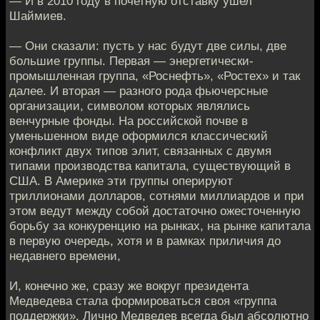
— И в 2010 году в почетную отставку ушел
Шаймиев.
— Они сказали: пусть у нас будут две силы, две
большие группы. Первая — энергетически-
промышленная группа, «Роснефть», «Ростех» и так
далее. И вторая — разного рода фьючерсные
организации, символом которых являлись
венчурные фонды. На российской почве в
уменьшенном виде оформился классический
конфликт двух типов элит, связанных с двумя
типами производства капитала, существующий в
США. В Америке эти группы оперируют
триллионами долларов, сотнями миллиардов и при
этом ведут между собой достаточно ожесточенную
борьбу за конкуренцию на рынках, на рынке капитала
в первую очередь, хотя и в рамках приличия до
недавнего времени,
И, конечно же, сразу же вокруг президента
Медведева стала формироваться своя «группа
поддержки». Лично Медведев всегда был абсолютно