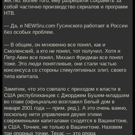
жестко. Более того, ему разрешили сохранить за
собой частично производство сериалов и программ
НТВ.
— Да, и NEWSru.com Гусинского работает в России
без особых проблем.
— В общем, он мгновенно все понял, как и
Смоленский, а кто не понял, тот получил. Хотя и
Петр Авен все понял, Михаил Фридман все понял
тоже. Это люди понятливые, они стали частью
консенсуса со стороны спекулятивных элит, своего
типа капитала.
Заметим, что это совпало с приходом к власти в
США республиканцев с Джорджем Бушем-младшим
во главе (официально возглавил Белый дом в
январе 2001 года — прим. ред.). А это очень важно,
поскольку нити управления двумя этими
современными капиталами сходятся в Вашингтоне,
в США. Точнее, не только в Вашингтоне. Назовем
три опорных точки. Техас — это опора