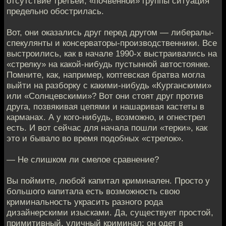
отсутствие третьей, «почвенной» группы ситуация
предельно обострилась.
Вот, они оказались друг перед другом — либералы-
спекулянты и консерваторы-производственники. Все
выстроились, как в начале 1990-х выстраивались на
«стрелку» на какой-нибудь пустынной автостоянке.
Помните, как, например, коптевская братва могла
выйти на разборку с какими-нибудь «Курганскими»
или «Солнцевскими»? Вот они стоят друг против
друга, позвякивая цепями и нашаривая кастеты в
карманах. А у кого-нибудь, возможно, и огнестрел
есть. И вот сейчас для начала пошли «терки», как
это и бывало во время подобных «стрелок».
— Не слишком ли смелое сравнение?
Вы поймите, любой капитал криминален. Просто у
большого капитала есть возможность свою
криминальность украсить разного рода
дизайнерскими изысками. Да, существует простой,
примитивный, уличный криминал: он одет в