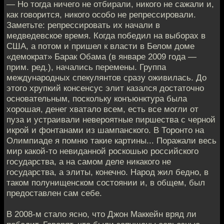
— Но тогда ничего не отбирали, никого не сажали и,
как говорится, никого особо не репрессировали.
Заметьте: репрессировать их начали в
медведевское время. Когда победил на выборах в
США, а потом и пришел к власти в Белом доме
«демократ» Барак Обама (в январе 2009 года —
прим. ред.), начались перемены. Группа
международных спекулянтов сразу оживилась. До
этого хрупкий консенсус элит казался достаточно
основательным, поскольку конъюнктура была
хорошая, денег хватало всем, есть все могли от
пуза и устраивали невероятные пиршества с черной
икрой и фонтанами из шампанского. В Торонто на
Олимпиаде я помню такие картины... Поражали весь
мир какой-то невиданной роскошью российского
государства, а на самом деле никакого не
государства, а элиты, конечно. Народ жил бедно, в
таком полунищенском состоянии и, в общем, был
предоставлен сам себе.
В 2008-м стало ясно, что Джон Маккейн вряд ли