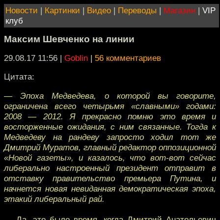
Новости
|
Картинки
|
Видео
|
Переводы
|
Магазин
|
VIP
клуб
Максим Шевченко на линии
29.08.17 11:56
|
Goblin
|
56 комментариев
Цитата:
— Эпоха Медведева, о которой вы говорите,
ограничена всего четырьмя «славными» годами:
2008 — 2012. Я прекрасно помню это время и
восторженные ожидания, с ним связанные. Тогда к
Медведеву на рандеву запросто ходил тот же
Дмитрий Муратов, главный редактор оппозиционной
«Новой газеты», и казалось, что вот-вот сейчас
либерально настроенный президент отправит в
отставку правительство премьера Путина, и
начнется новая невиданная демократическая эпоха,
этакий либеральный рай.
— Да, это было время, когда Дмитрий Анатольевич