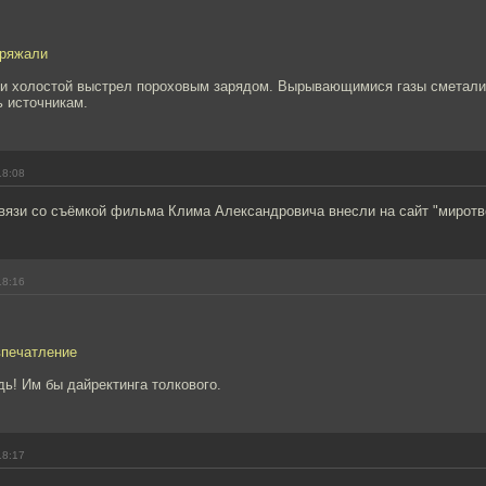
аряжали
ли холостой выстрел пороховым зарядом. Вырывающимися газы сметали 
ь источникам.
18:08
связи со съёмкой фильма Клима Александровича внесли на сайт "миротв
18:16
впечатление
ь! Им бы дайректинга толкового.
18:17