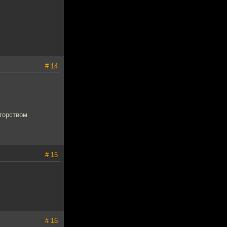
# 14
вторством
# 15
# 16