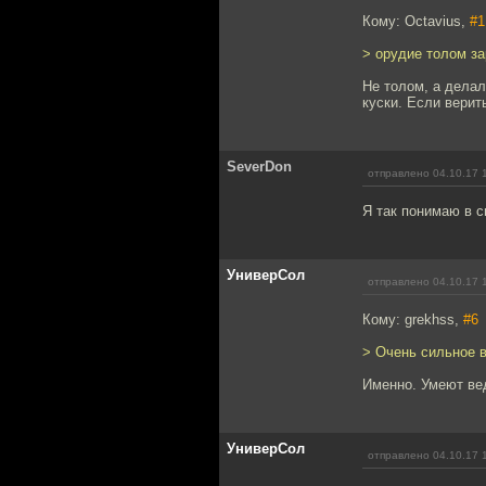
Кому: Octavius,
#1
> орудие толом з
Не толом, а дела
куски. Если верит
SeverDon
отправлено 04.10.17 
Я так понимаю в 
УниверСол
отправлено 04.10.17 
Кому: grekhss,
#6
> Очень сильное 
Именно. Умеют вед
УниверСол
отправлено 04.10.17 