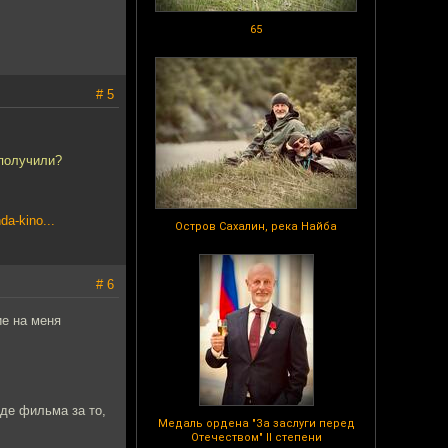
65
# 5
 получили?
da-kino...
Остров Сахалин, река Найба
# 6
ие на меня
де фильма за то,
Медаль ордена "За заслуги перед
Отечеством" II степени