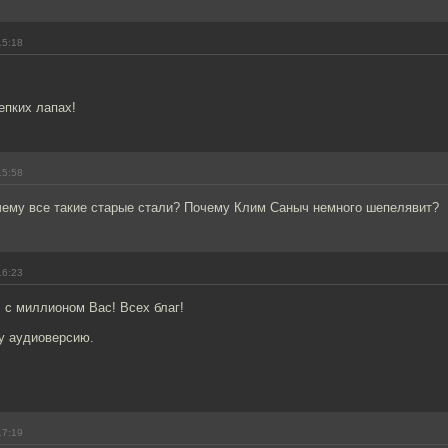
15:18
епких лапах!
15:58
очему все такие старые стали? Почему Клим Саныч немного шепелявит?
16:23
 с миллионом Вас! Всех благ!
у аудиоверсию.
17:19