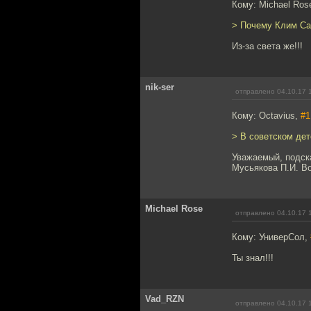
Кому: Michael Ros
> Почему Клим Са
Из-за света же!!!
nik-ser
отправлено 04.10.17 
Кому: Octavius,
#1
> В советском дет
Уважаемый, подска
Мусьякова П.И. В
Michael Rose
отправлено 04.10.17 
Кому: УниверСол,
Ты знал!!!
Vad_RZN
отправлено 04.10.17 