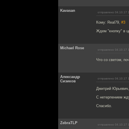
Kavasan
отправлено 04.10.17 
Кому: Real79,
#3
Ждем "кнопку" в ц
Michael Rose
отправлено 04.10.17 
Что со светом, п
Александр
отправлено 04.10.17 
Сизиков
Дмитрий Юрьевич,
С нетерпением жд
Спасибо.
ZebraTLP
отправлено 04.10.17 