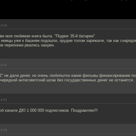
13:18
ве моя любимая книга была. "Подвиг 35-й батареи".
а немцы уже к башням подошли, орудие толом заряжали, так как снарядо
ев перепонки рвались нахрен.
13:31
2" не дали денег, но очень любопытно какие фильмы финансирование п
чередной антисоветский шлак без государственных денег не останется.
14:52
юб канале ДЮ 1 000 000 подписчиков. Поздравляю!!!
14:53