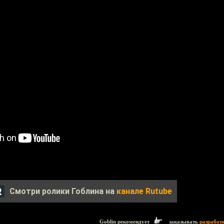
Смотри ролики Гоблина на
канале Rutube
Goblin рекомендует
заказывать
разработ