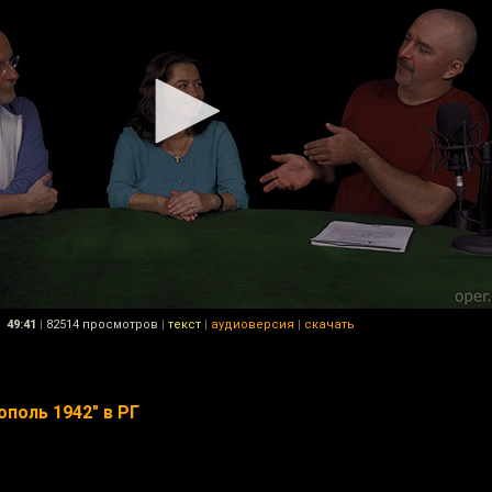
49:41
|
82514 просмотров
|
текст
|
аудиоверсия
|
скачать
поль 1942" в РГ