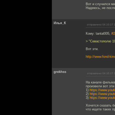
Вот и случился м
Надеюсь, не после
Илья_К
отправлено 04.10.17 
Кому: tantal005,
#2
> "Севастополю 1
Вот эти.
http://www.fond-kin
grekhss
отправлено 04.10.17 
На канале фильма 
произвели вот эти 
1)
https://www.yo
2)
https://www.you
3)
https://www.yo
Хочется сказать 
что ищете таких п