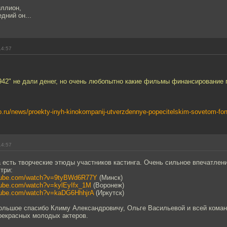
иллион,
дний он...
14:57
942" не дали денег, но очень любопытно какие фильмы финансирование
o.ru/news/proekty-inyh-kinokompanij-utverzdennye-popecitelskim-sovetom-fon
14:57
есть творческие этюды участников кастинга. Очень сильное впечатлен
три:
utube.com/watch?v=9tyBWd6R77Y
(Минск)
tube.com/watch?v=kylEyIfx_1M
(Воронеж)
utube.com/watch?v=kaDG6HhhjrA
(Иркутск)
большое спасибо Климу Александровичу, Ольге Васильевой и всей коман
рекрасных молодых актеров.