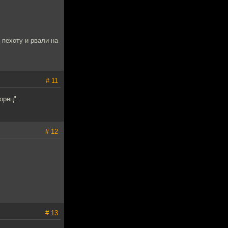
пехоту и рвали на
# 11
орец".
# 12
# 13