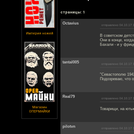
cтраницы: 1
Octavius
отправлено 04.10.17 
Империя ножей
В советском детст
Они в конце, когд
Бахали - и у фриц
tantal005
отправлено 04.10.17 
"Севастополю 194
Подозреваю, что о
Real79
отправлено 04.10.17 
Магазин
Товарищи, на ють
ОПЕРМАЙКИ
pilotvn
отправлено 04.10.17 