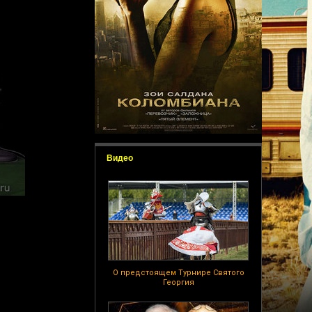
Видео
О предстоящем Турнире Святого
Георгия