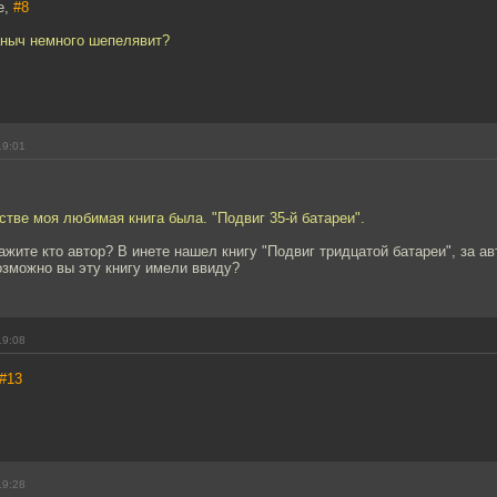
e,
#8
ныч немного шепелявит?
19:01
стве моя любимая книга была. "Подвиг 35-й батареи".
жите кто автор? В инете нашел книгу "Подвиг тридцатой батареи", за а
озможно вы эту книгу имели ввиду?
19:08
#13
19:28