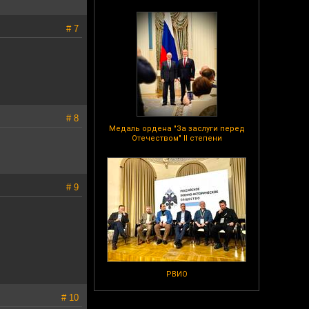
# 7
# 8
Медаль ордена "За заслуги перед
Отечеством" II степени
# 9
РВИО
# 10