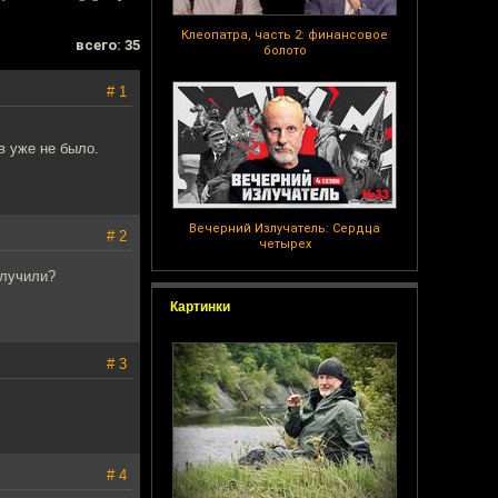
Клеопатра, часть 2: финансовое
всего: 35
болото
# 1
в уже не было.
Вечерний Излучатель: Сердца
# 2
четырех
олучили?
Картинки
# 3
# 4