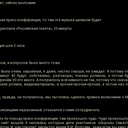
нет, сейчас выложим.
лная пресс-конференция, то там эта музыка целиком будет.
прислала «Российская газета», 23 минуты.
ия шла 2 часа.
.
ов, и вопросов было много тоже.
была очень серьёзная, я даже, честно говоря, не ожидал. Я потому ч
 минут 45 будут, собственно, разговоры, показы роликов, а потом б
Причём 30 это много. А получилось всё немного не так, потому что снач
али ролики, видеоматериалы, и прочая-прочая-прочая, а потом нас н
с, правда, не получилось, мы пытались сделать прямое включение с 
иканцами науськанный, отказался с нами сотрудничать.
ать по поводу пресс-конференции, там произошло чудо. Чудо произошло
на сайт вышли 4 человека, которые дети участников обороны Севас
стах. И, как говорит директор музея В.И. Володин, даже если вы кино 