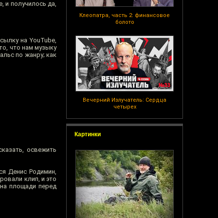
, и получилось да,
Клеопатра, часть 2: финансовое
болото
сылку на YouTube,
то, что нам музыку
альс по жанру; как
Вечерний Излучатель: Сердца
четырех
Картинки
сказать, освежить
ся Денис Родимин,
ровали клип, и это
 на площади перед