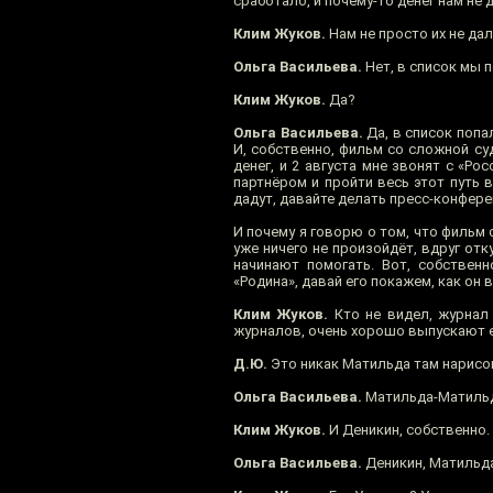
сработало, и почему-то денег нам не
Клим Жуков.
Нам не просто их не дал
Ольга Васильева.
Нет, в список мы п
Клим Жуков.
Да?
Ольга Васильева.
Да, в список попа
И, собственно, фильм со сложной су
денег, и 2 августа мне звонят с «Р
партнёром и пройти весь этот путь в
дадут, давайте делать пресс-конфер
И почему я говорю о том, что фильм 
уже ничего не произойдёт, вдруг от
начинают помогать. Вот, собственн
«Родина», давай его покажем, как он 
Клим Жуков.
Кто не видел, журнал 
журналов, очень хорошо выпускают е
Д.Ю.
Это никак Матильда там нарисо
Ольга Васильева.
Матильда-Матиль
Клим Жуков.
И Деникин, собственно.
Ольга Васильева.
Деникин, Матильда