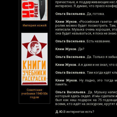
причастные, и поддерживающие нас ли
интересно. Я думаю, что пресс-конфе
Ольга Васильева.
Да, готова.
Клим Жуков.
«Российская газета» е
ролик можно будет посмотреть. Там, 
Империя ножей
написали. Музыка очень хорошая, это
она будет называться, я пока не знаю
Ольга Васильева.
Есть название.
Клим Жуков.
Да?
Ольга Васильева.
Да. Только я забы
Клим Жуков.
А я даже и не знал, что
Ольга Васильева.
Там когда идёт кли
Клим Жуков.
Ну ладно, это тогда м
память.
Советские
Ольга Васильева.
Да. Музыку напис
учебники 1940-50х
который здесь сидел. И мы сделали и
годов
был как наш подарок на 75 годовщи
всеми, кто идёт на экскурсии, крутят 
Д.Ю.
В интернетах есть?