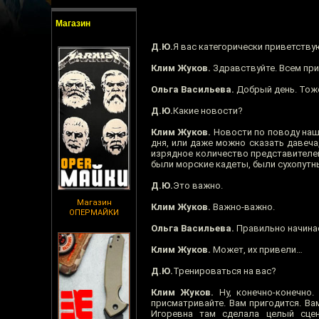
Магазин
Д.Ю.
Я вас категорически приветствую
Клим Жуков.
Здравствуйте. Всем при
Ольга Васильева.
Добрый день. Тоже
Д.Ю.
Какие новости?
Клим Жуков.
Новости по поводу наш
дня, или даже можно сказать давеча
изрядное количество представителе
были морские кадеты, были сухопутн
Д.Ю.
Это важно.
Магазин
Клим Жуков.
Важно-важно.
ОПЕРМАЙКИ
Ольга Васильева.
Правильно начина
Клим Жуков.
Может, их привели…
Д.Ю.
Тренироваться на вас?
Клим Жуков.
Ну, конечно-конечно.
присматривайте. Вам пригодится. Ва
Игоревна там сделала целый сцен