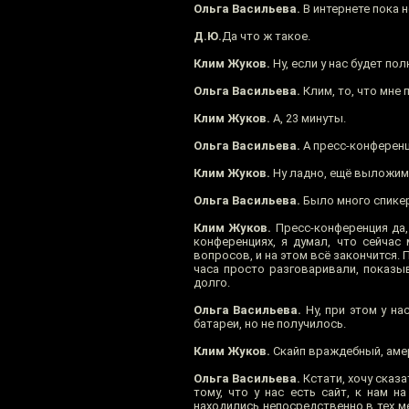
Ольга Васильева.
В интернете пока 
Д.Ю.
Да что ж такое.
Клим Жуков.
Ну, если у нас будет по
Ольга Васильева.
Клим, то, что мне 
Клим Жуков.
А, 23 минуты.
Ольга Васильева.
А пресс-конференц
Клим Жуков.
Ну ладно, ещё выложим
Ольга Васильева.
Было много спикер
Клим Жуков.
Пресс-конференция да, 
конференциях, я думал, что сейчас
вопросов, и на этом всё закончится. 
часа просто разговаривали, показыв
долго.
Ольга Васильева.
Ну, при этом у на
батареи, но не получилось.
Клим Жуков.
Скайп враждебный, амер
Ольга Васильева.
Кстати, хочу сказ
тому, что у нас есть сайт, к нам 
находились непосредственно в тех ме