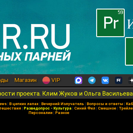
оды
Магазин
VIP
овости проекта. Клим Жуков и Ольга Васильева
News
|
В цепких лапах
|
Вечерний Излучатель
|
Вопросы и ответы
|
Каб
тешествия
|
Разведопрос
-
Культура
|
Синий Фил
|
Смешное
|
Трейл
Персоналии
|
Разное