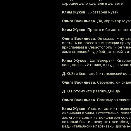
хорошее дело сделали и делаете.
Клим Жуков.
35 батареи музей.
Ольга Васильева.
Да, директор Музе
Клим Жуков.
Просто в Севастополе м
Ольга Васильева.
Он сказал – ну, вы
вести. А на пресс-конференции прис
присланный в Севастополь (и он у на
замечательной судьбой, который в и
Клим Жуков.
Да, Валерьян Квариан
концлагерь в Италию, оттуда слинял
Д.Ю.
Это был такой, итальянский кон
Ольга Васильева.
Серьёзно, он сиде
Д.Ю.
Потому что разгильдяи, да.
Ольга Васильева.
Поэтому он слинял
Клим Жуков.
Участвовал в итальянск
окончания войны. Естественно, попа
же, его не взяли из концлагеря союз
который был в плену, вот освобождё
Ведь итальянские партизаны документ