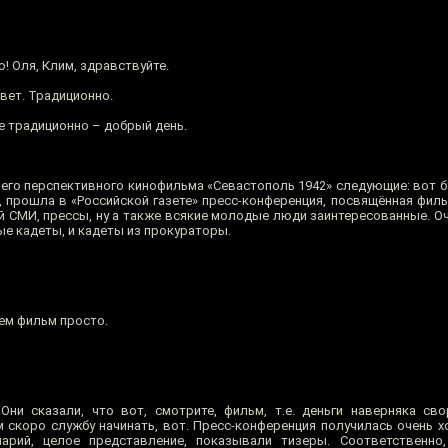
! Оля, Клим, здравствуйте.
вет. Традиционно.
 традиционно – добрый день.
его перспективного кинофильма «Севастополь 1942» следующие: вот б
, прошла в «Российской газете» пресс-конференция, посвящённая филь
й СМИ, прессы, ну а также всякие молодые люди заинтересованные. О
ые кадеты, и кадеты из прокураторы.
ем фильм просто.
 Они сказали, что вот, смотрите, фильм, т.е. деньги наверняка св
м скоро службу начинать, вот. Пресс-конференция получилась очень х
арий, целое представление, показывали тизеры. Соответственно,