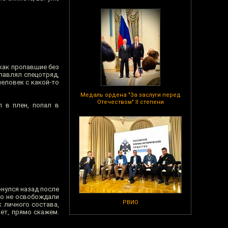
 как пропавшие без
лавлял спецотряд,
человек с какой-то
Медаль ордена "За заслуги перед
Отечеством" II степени
л в плен, попал в
рнулся назад после
его не освобождали
РВИО
к личного состава,
ет, прямо скажем.