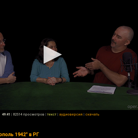
49:41
|
82514 просмотров
|
текст
|
аудиоверсия
|
скачать
поль 1942" в РГ