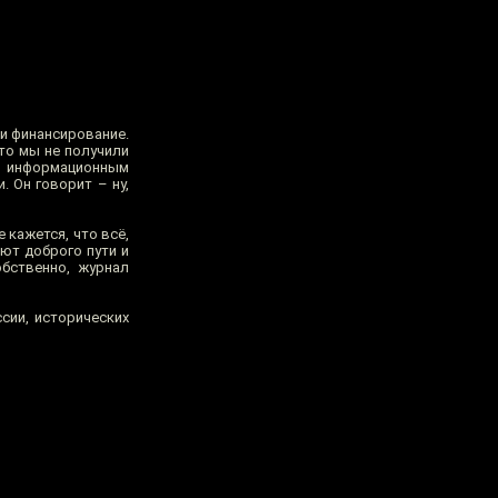
ли финансирование.
что мы не получили
им информационным
. Он говорит – ну,
 кажется, что всё,
ают доброго пути и
обственно, журнал
сии, исторических