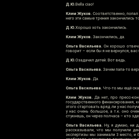
Д.Ю.
Bella ciao!
Клим Жуков.
Соответственно, попал п
него эти самые трения закончились то
Д.Ю.
Хорошо хоть закончились.
Клим Жуков.
Закончились, да.
Ольга Васильева.
Он хорошо отвечал
говорит – если бы я не вернулся, вас
Д.Ю.
Озадачил детей. Вот ведь.
Ольга Васильева.
Зачем папа-то верн
Клим Жуков.
Да.
Ольга Васильева.
Что-то мы ещё ск
Клим Жуков.
Да нет, про пресс-кон
государственного финансирования, к
этого стартовать вряд ли у нас полу
у нас очень большое, а т.к. оно оч
стукнешь, он через полчаса – кто зд
Ольга Васильева.
Ну, я думаю, ни д
рассказывали, что мы получили ден
экспертизы мы занимали 3 место, и б