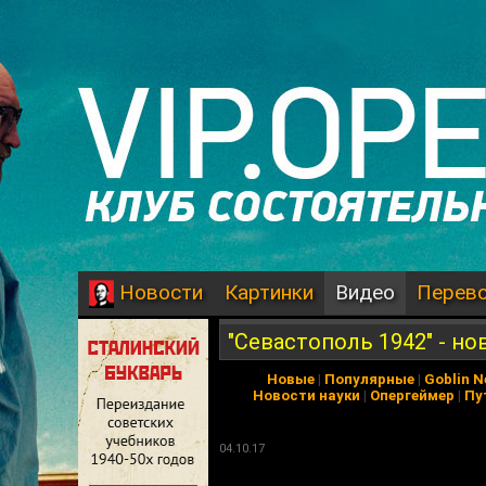
Картинки
Видео
Перев
Новости
"Севастополь 1942" - н
Новые
|
Популярные
|
Goblin 
Новости науки
|
Опергеймер
|
Пу
04.10.17