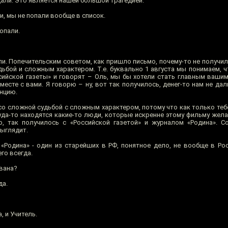
 дали. Это является нашей большой трагедией.
и, мы не попали вообще в список.
опали.
ли. Попечительским советом, как пришло письмо, почему-то не получи
дьбой и сложным характером. Т.е. буквально 1 августа мы понимаем, 
оссийской газеты» и говорят – Оль, мы бы хотели стать главным ваш
месте с вами. Я говорю – ну, вот так получилось, денег-то нам не дали
енцию.
со сложной судьбой с сложным характером, потому что как только тебе
куда-то находятся какие-то люди, которые искренне этому фильму жел
о, так получилось с «Российской газетой» и журналом «Родина». С
выглядит.
«Родина» - один из старейших в РФ, понятное дело, не вообще в Рос
го всегда.
вана?
да.
, и Учитель.