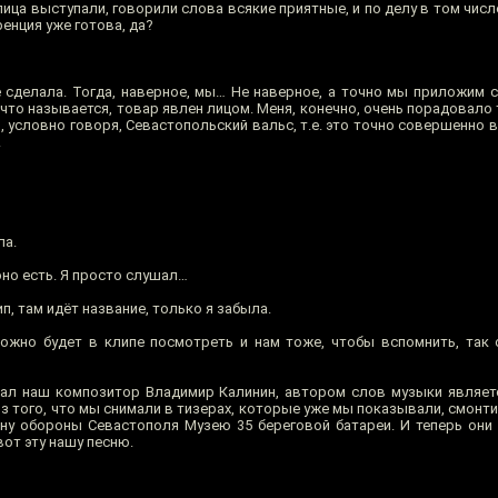
ца выступали, говорили слова всякие приятные, и по делу в том числе
ренция уже готова, да?
ё сделала. Тогда, наверное, мы… Не наверное, а точно мы приложим с
что называется, товар явлен лицом. Меня, конечно, очень порадовало 
, условно говоря, Севастопольский вальс, т.е. это точно совершенно в
.
ла.
 оно есть. Я просто слушал…
п, там идёт название, только я забыла.
ожно будет в клипе посмотреть и нам тоже, чтобы вспомнить, так 
ал наш композитор Владимир Калинин, автором слов музыки являет
з того, что мы снимали в тизерах, которые уже мы показывали, смонти
ну обороны Севастополя Музею 35 береговой батареи. И теперь они
вот эту нашу песню.