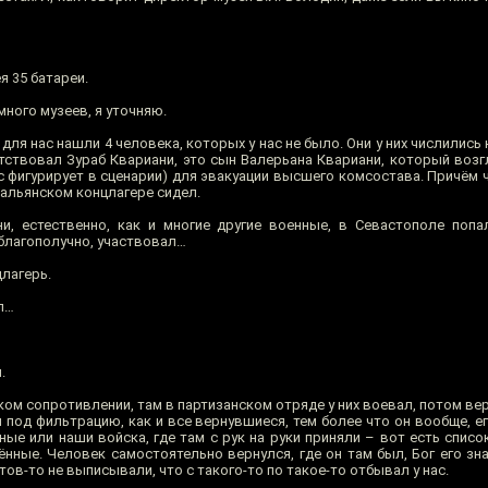
я 35 батареи.
ного музеев, я уточняю.
 для нас нашли 4 человека, которых у нас не было. Они у них числились
утствовал Зураб Квариани, это сын Валерьана Квариани, который возг
с фигурирует в сценарии) для эвакуации высшего комсостава. Причём 
тальянском концлагере сидел.
и, естественно, как и многие другие военные, в Севастополе попа
 благополучно, участвовал…
цлагерь.
л…
.
ом сопротивлении, там в партизанском отряде у них воевал, потом ве
л под фильтрацию, как и все вернувшиеся, тем более что он вообще, 
ные или наши войска, где там с рук на руки приняли – вот есть списо
нные. Человек самостоятельно вернулся, где он там был, Бог его зна
ов-то не выписывали, что с такого-то по такое-то отбывал у нас.