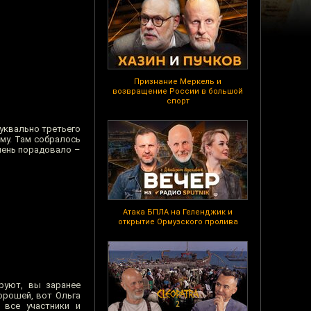
Признание Меркель и
возвращение России в большой
спорт
уквально третьего
му. Там собралось
чень порадовало –
Атака БПЛА на Геленджик и
открытие Ормузского пролива
оруют, вы заранее
орошей, вот Ольга
 все участники и