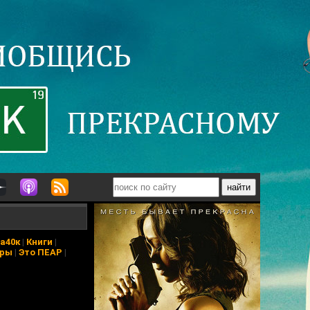
а40к
|
Книги
|
еры
|
Это ПЕАР
|