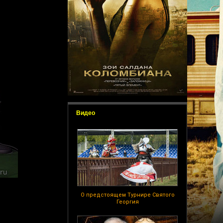
Видео
О предстоящем Турнире Святого
Георгия