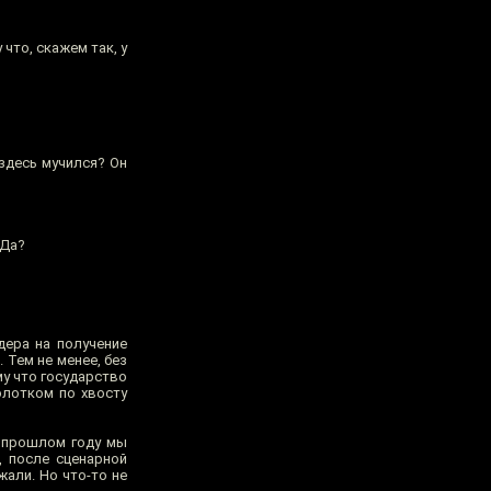
что, скажем так, у
 здесь мучился? Он
 Да?
дера на получение
 Тем не менее, без
му что государство
олотком по хвосту
в прошлом году мы
, после сценарной
жали. Но что-то не