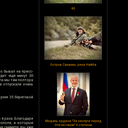
65
Остров Сахалин, река Найба
то бывал на пресс-
удет ещё минут 30
ала мы там полтора
е отпускали очень
Музея 35 береговой
 4 раза. Благодаря
Медаль ордена "За заслуги перед
тополя, и которые
Отечеством" II степени
не снимете, вы уже