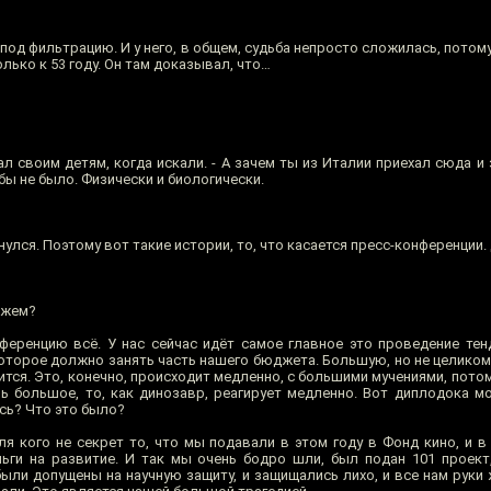
од фильтрацию. И у него, в общем, судьба непросто сложилась, потому 
лько к 53 году. Он там доказывал, что…
 своим детям, когда искали. - А зачем ты из Италии приехал сюда и
 бы не было. Физически и биологически.
улся. Поэтому вот такие истории, то, что касается пресс-конференции.
ажем?
ференцию всё. У нас сейчас идёт самое главное это проведение тен
оторое должно занять часть нашего бюджета. Большую, но не целиком.
чится. Это, конечно, происходит медленно, с большими мучениями, пото
ень большое, то, как динозавр, реагирует медленно. Вот диплодока м
есь? Что это было?
ля кого не секрет то, что мы подавали в этом году в Фонд кино, и 
ьги на развитие. И так мы очень бодро шли, был подан 101 проект
ыли допущены на научную защиту, и защищались лихо, и все нам руки 