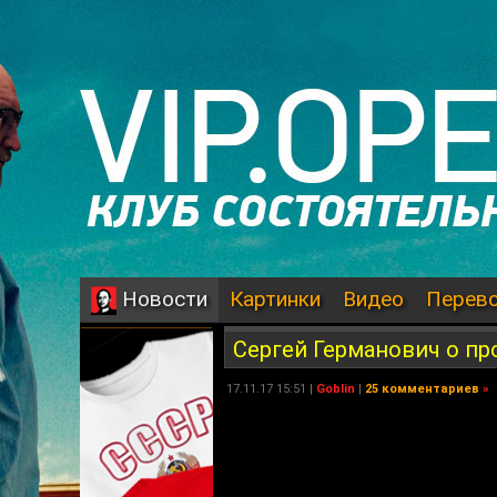
Картинки
Видео
Перев
Новости
Сергей Германович о п
17.11.17 15:51 |
Goblin
|
25 комментариев
»