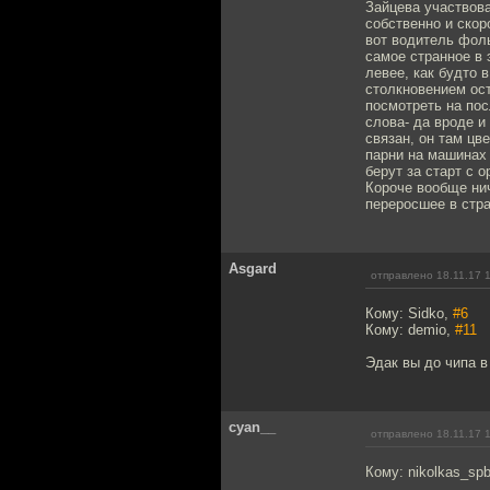
Зайцева участвова
собственно и скор
вот водитель фоль
самое странное в 
левее, как будто 
столкновением ос
посмотреть на пос
слова- да вроде и
связан, он там цв
парни на машинах 
берут за старт с 
Короче вообще нич
переросшее в стра
Asgard
отправлено 18.11.17 
Кому: Sidko,
#6
Кому: demio,
#11
Эдак вы до чипа в
cyan__
отправлено 18.11.17 
Кому: nikolkas_sp