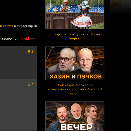
ие сайтов
в megagroup.ru
О предстоящем Турнире Святого
Георгия
всего: 25,
Goblin
: 1
# 1
# 2
Признание Меркель и
возвращение России в большой
спорт