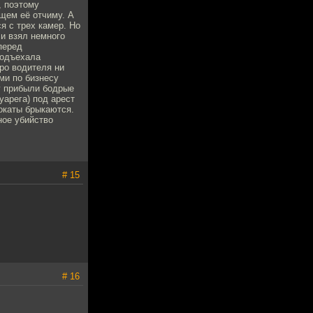
, поэтому
щем её отчиму. А
я с трех камер. Но
 и взял немного
перед
подъехала
ро водителя ни
ми по бизнесу
зу прибыли бодрые
уарега) под арест
вокаты брыкаются.
ное убийство
# 15
# 16