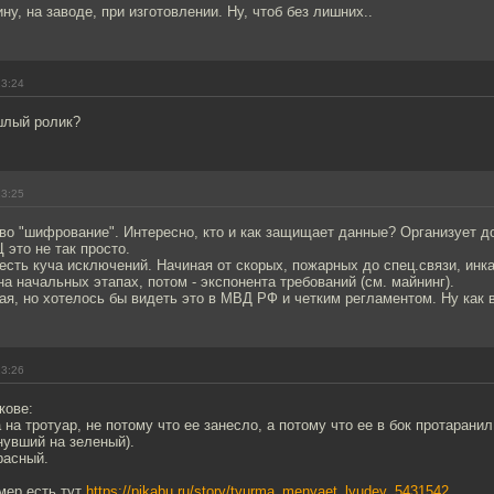
ну, на заводе, при изготовлении. Ну, чтоб без лишних..
23:24
шлый ролик?
23:25
о "шифрование". Интересно, кто и как защищает данные? Организует дос
 это не так просто.
 есть куча исключений. Начиная от скорых, пожарных до спец.связи, инка
а начальных этапах, потом - экспонента требований (см. майнинг).
я, но хотелось бы видеть это в МВД РФ и четким регламентом. Ну как в
23:26
кове:
на тротуар, не потому что ее занесло, а потому что ее в бок протаранил
нувший на зеленый).
расный.
мер есть тут
https://pikabu.ru/story/tyurma_menyaet_lyudey_5431542