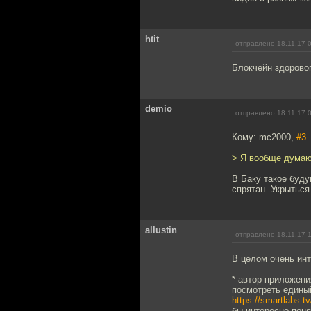
htit
отправлено 18.11.17 
Блокчейн здоровог
demio
отправлено 18.11.17 
Кому: mc2000,
#3
> Я вообще думаю
В Баку такое буду
спрятан. Укрыться
allustin
отправлено 18.11.17 
В целом очень инт
* автор приложения
посмотреть едины
https://smartlabs.tv
бы интересно поня