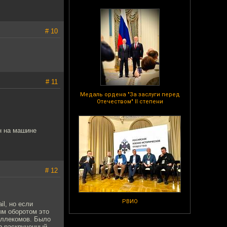
# 10
# 11
Медаль ордена "За заслуги перед
Отечеством" II степени
н на машине
# 12
РВИО
il, но если
ым оборотом это
еллекомов. Было
ab раскрученный