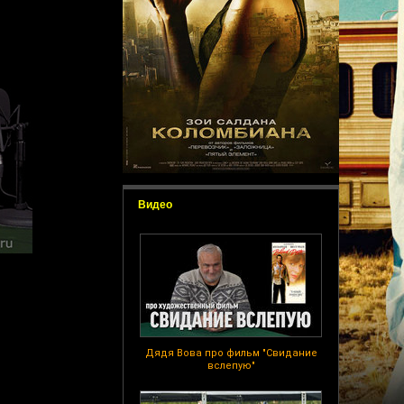
Видео
Дядя Вова про фильм "Свидание
вслепую"