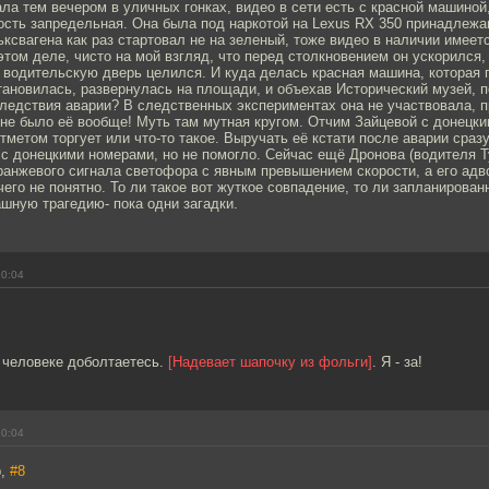
ла тем вечером в уличных гонках, видео в сети есть с красной машиной
ость запредельная. Она была под наркотой на Lexus RX 350 принадлежа
ксвагена как раз стартовал не на зеленый, тоже видео в наличии имеетс
этом деле, чисто на мой взгляд, что перед столкновением он ускорился,
в водительскую дверь целился. И куда делась красная машина, которая 
тановилась, развернулась на площади, и объехав Исторический музей, 
ледствия аварии? В следственных экспериментах она не участвовала, п
 не было её вообще! Муть там мутная кругом. Отчим Зайцевой с донецки
етметом торгует или что-то такое. Выручать её кстати после аварии сра
с донецкими номерами, но не помогло. Сейчас ещё Дронова (водителя Т
оранжевого сигнала светофора с явным превышением скорости, а его ад
его не понятно. То ли такое вот жуткое совпадение, то ли запланирован
шную трагедию- пока одни загадки.
10:04
 человеке доболтаетесь.
[Надевает шапочку из фольги]
. Я - за!
10:04
b,
#8