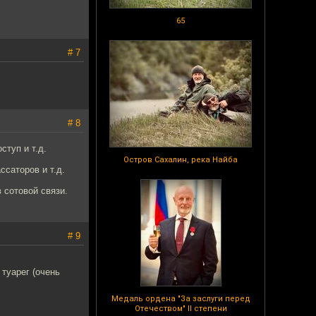
65
# 7
# 8
туп и т.д.
Остров Сахалин, река Найба
ссаторов и т.д.
 сотовой связи.
# 9
 туарег (очень
Медаль ордена "За заслуги перед
Отечеством" II степени