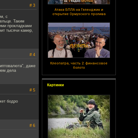
# 3
Атака БПЛА на Геленджик и
открытие Ормузского пролива
м, с
ельце. Таким
чими прокладками
нит тысячи камер,
# 4
Клеопатра, часть 2: финансовое
Криптовалюта", даже
болото
ием дела
Картинки
# 5
жет бодро
# 6