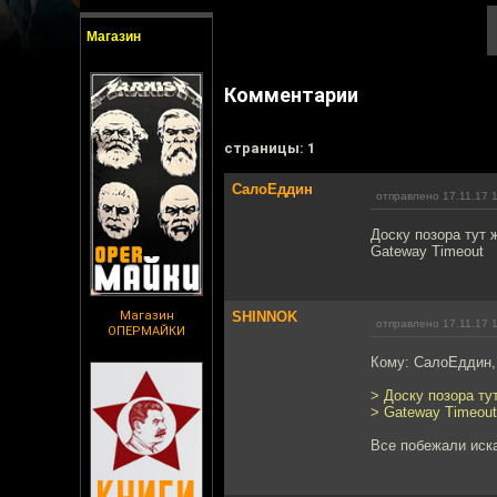
Магазин
Комментарии
cтраницы: 1
СалоЕддин
отправлено 17.11.17 
Доску позора тут 
Gateway Timeout
Магазин
SHINNOK
отправлено 17.11.17 
ОПЕРМАЙКИ
Кому: СалоЕддин
> Доску позора ту
> Gateway Timeout
Все побежали иска