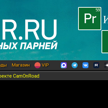
оды
Магазин
VIP
роекте CamOnRoad