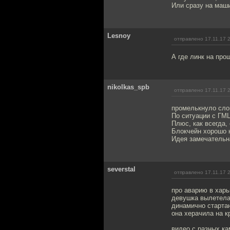
Или сразу на маши
Lesnoy
отправлено 17.11.17 
А где линк на про
nikolkas_spb
отправлено 17.11.17 
промелькнуло слов
По ситуации с ГМЦ
Плюс, как всегда,
Блокчейн хорошо н
Идея замечательна
severstal
отправлено 17.11.17 
про аварию в харь
девушка вылетела 
динамично старта
она херачила на к
видео с разных ка