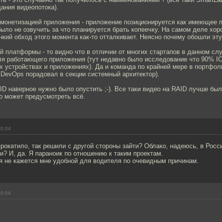
ания видеопотока).
 монетизацией приложения - приложение позиционируется как имеющее п
было не озвучить за что планируется брать копеечку. На самом деле х
онкий обход этого момента как-то отталкивает. Неясно почему обошли эту
й платформы - то видно что в отличии от многих стартапов в данном сл
ля работающего приложения (тут недавно было исследование что 90% I
х устройствах и приложениях). Да и команда по крайней мере в портфо
и DevOps порадовал в секции системный архитектор).
ID наверное нужно было опустить ;-). Все таки видео на RAID лучше был
то может предусмотреть всё.
10:04
рокатило, так решили с другой стороны зайти? Облако, надеюсь, в Росс
и? И, да. Я параноик по отношению к таким проектам.
ея не кажется мне удобной для водителя по очевидным причинам.
10:04