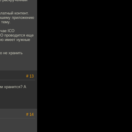
латный контент.
орошему приложению
 тему.
учае ICO
CO проводится еще
лио имеет нужные
о не хранить
# 13
ии хранится? А
# 14