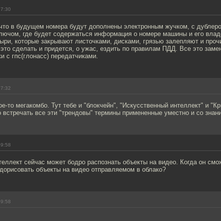
17:30
что в будущем номера будут дополнены электронным жучком, с дублеро
ючом, где будет содержаться информация о номере машины и его влад
пыри, которые закрывают листочками, дисками, грязью залепляют и про
 это сделать и придется, о ужас, ездить по правилам ПДД. Все это заме
и с гпс(глонасс) передатчиками.
17:32
кое-то мегакомбо. Тут тебе и "блокчейн", "Искусственный интеллект" и "
о встречать все эти "трендовы" термины примененные уместно и со знан
19:58
еллект сейчас может бодро распознать объекты на видео. Когда он смо
 дорисовать объекты на видео отправляемом в облако?
19:58