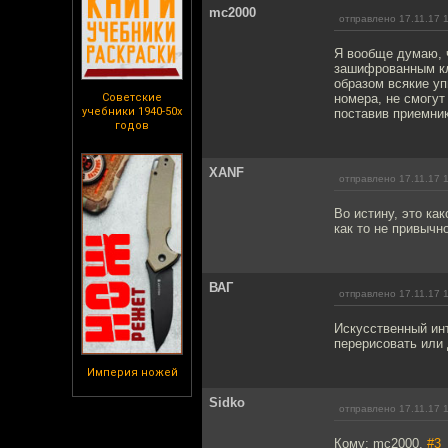
mc2000
отправлено 17.11.17 
Я вообще думаю, 
зашифрованным кл
образом всякие у
Советские
номера, не смогут
учебники 1940-50х
поставив приемник
годов
XANF
отправлено 17.11.17 
Во истину, это ка
как то не привычн
ВАГ
отправлено 17.11.17 
Искусственный инт
перерисовать или
Империя ножей
Sidko
отправлено 17.11.17 
Кому: mc2000,
#3