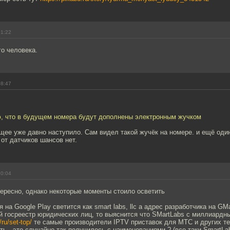
01:22
о человека.
08:47
, что в будущем номера будут дополнены электронным жучком
щее уже давно наступило. Сам видел такой жучёк на номере. и ещё оди
 от датчиков шансов нет.
10:04
ересно, однако некоторые моменты стоило осветить
 на Google Play светится как smart labs, llc а адрес разработчика на GMa
й госреестр юридических лиц, то выяснится что SMartLabs с миллиардн
/ru/set-top/
те самые производители IPTV приставок для МТС и других т
ть - это случайно так получилось с наименованиями ? (все таки SmartL