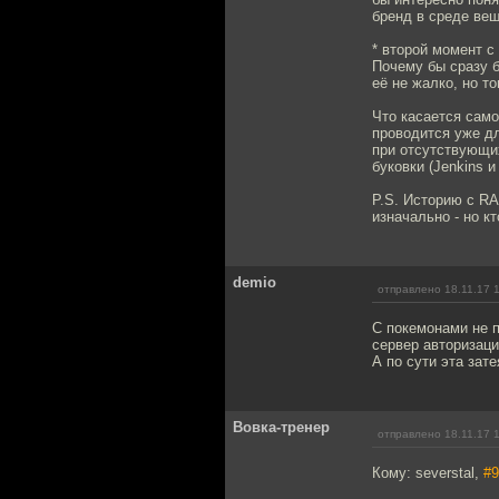
бренд в среде вещ
* второй момент с
Почему бы сразу 
её не жалко, но т
Что касается само
проводится уже д
при отсутствующи
буковки (Jenkins 
P.S. Историю с RA
изначально - но к
demio
отправлено 18.11.17 
С покемонами не п
сервер авторизаци
А по сути эта зат
Вовка-тренер
отправлено 18.11.17 
Кому: severstal,
#9