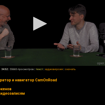
34:52
|
55665 просмотров
|
текст
|
аудиоверсия
|
скачать
ратор и навигатор CamOnRoad
окенов
видеозаписям