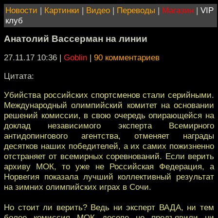
Новости
|
Картинки
|
Видео
|
Переводы
|
Магазин
|
VIP
клуб
Анатолий Вассерман на линии
27.11.17 10:36
|
Goblin
|
90 комментариев
Цитата:
Убийства российских спортсменов стали серийными.
Международный олимпийский комитет на основании
решений комиссии, в свою очередь опирающейся на
доклад независимого эксперта Всемирного
антидопингового агентства, отменяет награды
десятков наших победителей, а их самих пожизненно
отстраняет от всемирных соревнований. Если верить
архиву МОК, то уже не Российская Федерация, а
Норвегия показала лучший коллективный результат
на зимних олимпийских играх в Сочи.
Но стоит ли верить? Ведь ни эксперт ВАДА, ни тем
более комиссия МОК доселе не предъявили ни