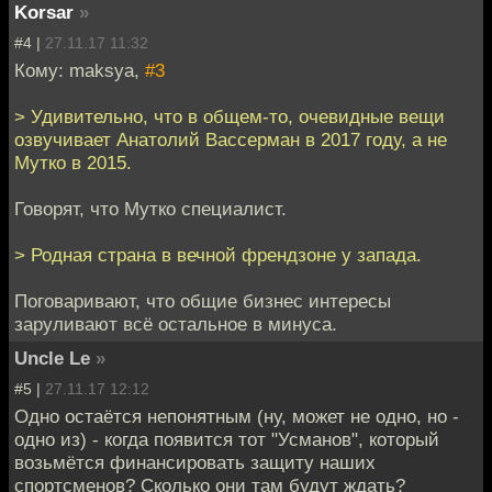
Korsar
»
#4 |
27.11.17 11:32
Кому: maksya,
#3
> Удивительно, что в общем-то, очевидные вещи
озвучивает Анатолий Вассерман в 2017 году, а не
Мутко в 2015.
Говорят, что Мутко специалист.
> Родная страна в вечной френдзоне у запада.
Поговаривают, что общие бизнес интересы
заруливают всё остальное в минуса.
Uncle Le
»
#5 |
27.11.17 12:12
Одно остаётся непонятным (ну, может не одно, но -
одно из) - когда появится тот "Усманов", который
возьмётся финансировать защиту наших
спортсменов? Сколько они там будут ждать?