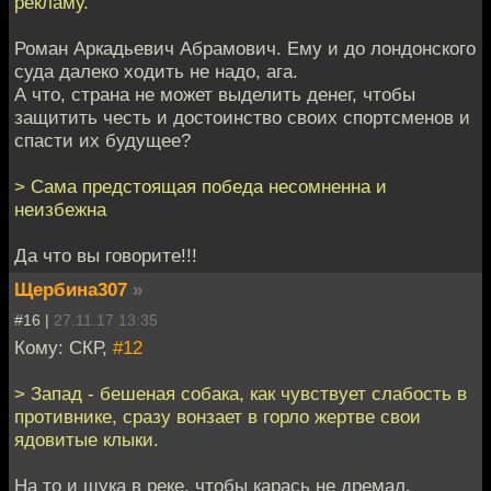
рекламу.
Роман Аркадьевич Абрамович. Ему и до лондонского
суда далеко ходить не надо, ага.
А что, страна не может выделить денег, чтобы
защитить честь и достоинство своих спортсменов и
спасти их будущее?
> Сама предстоящая победа несомненна и
неизбежна
Да что вы говорите!!!
Щербина307
»
#16 |
27.11.17 13:35
Кому: СКР,
#12
> Запад - бешеная собака, как чувствует слабость в
противнике, сразу вонзает в горло жертве свои
ядовитые клыки.
На то и щука в реке, чтобы карась не дремал.