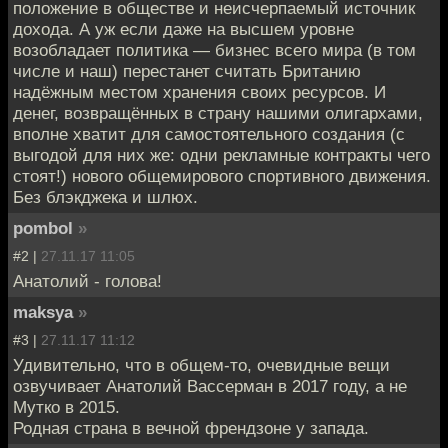
положение в обществе и неисчерпаемый источник
дохода. А уж если даже на высшем уровне
возобладает политика — бизнес всего мира (в том
числе и наш) перестанет считать Британию
надёжным местом хранения своих ресурсов. И
денег, возвращённых в страну нашими олигархами,
вполне хватит для самостоятельного создания (с
выгодой для них же: одни рекламные контракты чего
стоят!) нового общемирового спортивного движения.
Без блэкджека и шлюх.
pombol
»
#2 |
27.11.17 11:05
Анатолий - голова!
maksya
»
#3 |
27.11.17 11:12
Удивительно, что в общем-то, очевидные вещи
озвучивает Анатолий Вассерман в 2017 году, а не
Мутко в 2015.
Родная страна в вечной френдзоне у запада.