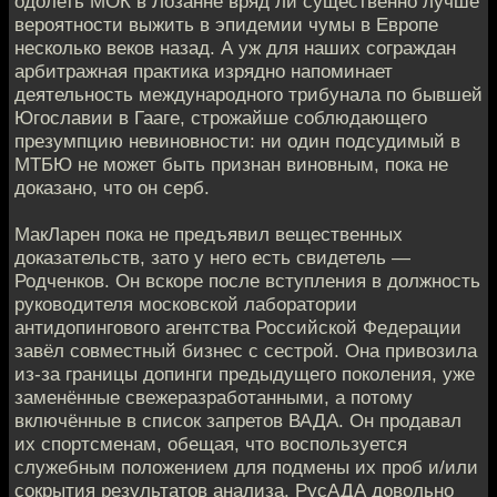
одолеть МОК в Лозанне вряд ли существенно лучше
вероятности выжить в эпидемии чумы в Европе
несколько веков назад. А уж для наших сограждан
арбитражная практика изрядно напоминает
деятельность международного трибунала по бывшей
Югославии в Гааге, строжайше соблюдающего
презумпцию невиновности: ни один подсудимый в
МТБЮ не может быть признан виновным, пока не
доказано, что он серб.
МакЛарен пока не предъявил вещественных
доказательств, зато у него есть свидетель —
Родченков. Он вскоре после вступления в должность
руководителя московской лаборатории
антидопингового агентства Российской Федерации
завёл совместный бизнес с сестрой. Она привозила
из-за границы допинги предыдущего поколения, уже
заменённые свежеразработанными, а потому
включённые в список запретов ВАДА. Он продавал
их спортсменам, обещая, что воспользуется
служебным положением для подмены их проб и/или
сокрытия результатов анализа. РусАДА довольно