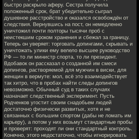
быстро раскрыло аферу. Сестра получила
положенный срок, брат убедительно сыграл
душевное расстройство и оказался освобождён от
следствия. Вернувшись на пост, он немедленно
уничтожил почти полторы тысячи проб с
неистекшим сроком хранения и сбежал за границу.
Теперь он уверяет: торговать допингами, скрывать и
уничтожать улики ему велело высшее руководство
РФ — то ли министр спорта, то ли президент.
Вдобавок он рассказал о созданной им смеси
допингов, растворяемой для мужчин в виски, для
женщин в вермуте: мол, всё это взаимодействует
так хитро, что в пробах найти следы допингов
невозможно. Обычный суд в таких случаях
назначает следственный эксперимент. Пусть
Родченков угостит своим снадобьем людей
достаточно физически развитых, хотя и не
связанных с большим спортом (дабы не ломать им
карьеру), а потом у них возьмут стандартные пробы
и проверят: проходят ли они стандартный контроль.
Конечно, этого недостаточно, чтобы игнорировать