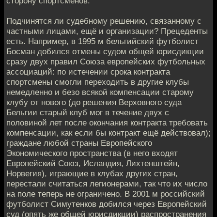
сторону спортсменов.
Подчинятся ли судебному решению, связанному с
частными лицами, ещё и организации? Прецеденты
есть. Например, в 1995 м бельгийский футболист
Босман добился отмены судом общей юрисдикции
сразу двух правил Союза европейских футбольных
ассоциаций: по истечении срока контракта
спортсмены смогли переходить в другие клубы
немедленно и безо всякой компенсации старому
клубу от нового (до решения Верховного суда
Бельгии старый клуб мог в течение двух с
половиной лет после окончания контракта требовать
компенсации, как если бы контракт ещё действовал);
граждане любой страны Европейского
Экономического пространства (в него входят
Европейский Союз, Исландия, Лихтенштейн,
Норвегия), играющие в клубах других стран,
перестали считаться легионерами, так что их число
на поле теперь не ограничено. В 2001 м российский
футболист Симутенков добился через Европейский
суд (опять же общей юрисдикции) распространения