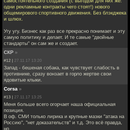
самостоятельного создания (с выгодой для них же:
одни рекламные контракты чего стоят!) нового
общемирового спортивного движения. Без блэкджека
и шлюх.
Угу угу. Бизнес как раз все прекрасно понимает и эту
самую политику и делает. И те самые "двойные
стандарты" он сам же и создает.
СКР
»
#12 |
27.11.17 13:20
Запад - бешеная собака, как чувствует слабость в
противнике, сразу вонзает в горло жертве свои
ядовитые клыки.
Corsa
»
#13 |
27.11.17 13:25
Меня больше всего огорчает наша официальная
позиция.
В оф. СМИ только лирика и крупные мазки "атака на
Россию", "нет доказательств" и т.д. Это всё правда,
но