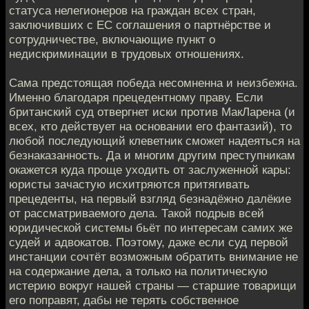
статуса нелегионеров на граждан всех стран,
заключивших с ЕС соглашения о партнёрстве и
сотрудничестве, включающие пункт о
недискриминации в трудовых отношениях.
Сама предстоящая победа несомненна и неизбежна.
Именно благодаря прецедентному праву. Если
британский суд отвергнет иски против МакЛарена (и
всех, кто действует на основании его фантазий), то
любой последующий клеветник сможет надеяться на
безнаказанность. Да и многим другим преступникам
окажется куда проще уходить от заслуженной кары:
юристы зачастую исхитряются притягивать
прецеденты, на первый взгляд безнадёжно далёкие
от рассматриваемого дела. Такой подрыв всей
юридической системы бьёт по интересам самих же
судей и адвокатов. Поэтому, даже если суд первой
инстанции сочтёт возможным обратить внимание не
на содержание дела, а только на политическую
истерию вокруг нашей страны — старшие товарищи
его поправят, дабы не терять собственное