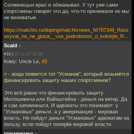
Солженицын врал и обманывал. У тут уже сами
спортсмены говорят что да, что-то принимали но мы
не виноватые.
https://matchtv.ru/doping/matchtvnews_NI797349_Rass
asyvat_no_ne_glotat__vse_podrobnosti_o_koktejle_R...
Scald
»
#10 |
27.11.17 12:46
Кому: Uncle Le,
#5
> - когда появится тот "Усманов", который возьмётся
финансировать защиту наших спортсменов?
Это всё равно что финансировать защиту
Милошевича или Вайнштейна - деньги на ветер. Да
и сам запомоишся. И адвокаты это понимают: у
"Усмановых" деньги, а у американцев - мировая
власть. Не пойдут деньги "Усмановых" адвокатам на
пользу, если пойдут поперёк мировой власти.
nonamezero
»