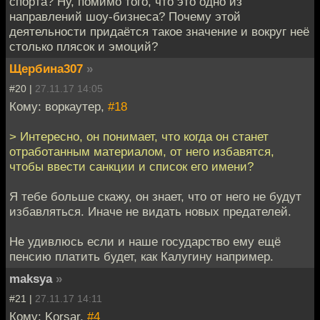
спорта? Ну, помимо того, что это одно из
направлений шоу-бизнеса? Почему этой
деятельности придаётся такое значение и вокруг неё
столько плясок и эмоций?
Щербина307
»
#20 |
27.11.17 14:05
Кому: воркаутер,
#18
> Интересно, он понимает, что когда он станет
отработанным материалом, от него избавятся,
чтобы ввести санкции и список его имени?
Я тебе больше скажу, он знает, что от него не будут
избавляться. Иначе не видать новых предателей.
Не удивлюсь если и наше государство ему ещё
пенсию платить будет, как Калугину например.
maksya
»
#21 |
27.11.17 14:11
Кому: Korsar,
#4