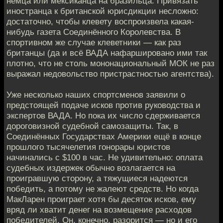
немца или мексиканца на бразильца. Привязать
иностранца к британской юрисдикции несложно:
достаточно, чтобы клевету воспроизвела какая-
нибудь газета Соединённого Королевства. В
спортивном же случае клеветники — как раз
британцы (да и всё ВАДА нафаршировано ими так
плотно, что не столь мононациональный МОК не раз
выражал недовольство пристрастностью агентства).
Уже несколько наших спортсменов заявили о
предстоящей подаче исков против руководства и
экспертов ВАДА. Но пока их число сдерживается
дороговизной судебной самозащиты. Так, в
Соединённых Государствах Америки ещё в конце
прошлого тысячелетия гонорары юристов
начинались с $100 в час. Не удивительно: оплата
судебных издержек обычно возлагается на
проигравшую сторону, а тяжущиеся надеются
победить, а потому не жалеют средств. Но когда
МакЛарен проиграет хотя бы десяток исков, ему
вряд ли хватит денег на возмещение расходов
победителей. Он, конечно, разорится — но и его