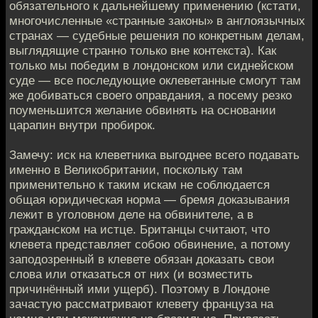
обязательного к дальнейшему применению (кстати,
многочисленные «странные законы» в англоязычных
странах — судебные решения по конкретным делам,
выглядящие странно только вне контекста). Как
только мы победим в лондонском или сиднейском
суде — все последующие оклеветанные смогут там
же добиваться своего оправдания, а посему резко
поуменьшится желание обвинять на основании
царапин внутри пробирок.
Замечу: иск на клеветника выгоднее всего подавать
именно в Великобритании, поскольку там
применительно к таким искам не соблюдается
общая юридическая норма — бремя доказывания
лежит в уголовном деле на обвинителе, а в
гражданском на истце. Британцы считают, что
клевета представляет собою обвинение, а потому
заподозренный в клевете обязан доказать свои
слова или отказаться от них (и возместить
причинённый ими ущерб). Поэтому в Лондоне
зачастую рассматривают клевету француза на