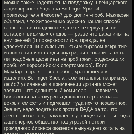
Можно также надеяться на поддержку швейцарского
акционерного общества Berlinger Special,
производителя ёмкостей для допинг-проб. Макларен
объявил, что хитроумные русские нашли способ
вскрыть сверхнадёжные доселе резервуары, не
оставляя видимых следов — разве что царапины на
внутренней (!) поверхности (он, правда, не
удосужился ни объяснить, каким образом вскрытие
извне оставляет следы внутри, ни проверить, есть
ли подобные царапины на пробирках, содержащих
пробы от нероссийских спортсменов). Если
МакЛарен прав — все пробы, хранящиеся в
изделиях Berlinger Special, сомнительны: например,
любой уличённый в применении допинга может
заявить, что допинговый комиссар — например,
болеющий за конкурента данного спортсмена —
вскрыл ёмкость и подмешал туда нечто незаконное.
Значит, надо подать иск против ВАДА за то, что
агентство всё ещё закупает эту продукцию — и тогда
акционерное общество под угрозой потери
громадного бизнеса окажется вынуждено встать на