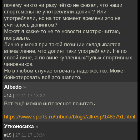
почему никто ни разу чётко не сказал, что наши
спортсмены не употребляли допинг? Или
употребляли, но на тот момент времени это не
считалось допингом?
Может я какие-то не те новости смотрю-читаю,
поправьте.
Лично у меня при такой позиции складывается
впечатление, что допинг таки употребляли. Не по
своей вине, а по вине купленных/тупых спортивных
чиновников.
Но в любом случае отвечать надо жёстко. Может
бойкотировать всё это шапито.
Albedo
»
#14 |
27.11.17 13:32
Вот ещё можно интересное почитать.
https://www.sports.ru/tribuna/blogs/allresp/1485751.html
Утконосиха
»
#15 |
27.11.17 13:34