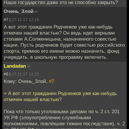
Наше государство даже это не способно закрыть?
Очень_Злой
»
#7 |
27.11.17 12:16
А вот этот гражданин Родченков уже как-нибудь
отмечен нашей властью? Он ведь идет верными
стопами А.Солженицына, назначенного совестью
нации. Пусть родченков будет совестью российского
спорта, премию его имени можно назначить, фонд
учередить, в школьную программу включить.
Landadan
»
#8 |
27.11.17 12:22
Кому: Очень_Злой,
#7
> А вот этот гражданин Родченков уже как-нибудь
отмечен нашей властью?
Пока что только уголовными делами по ч. 2 ст. 201
УК РФ (злоупотребление служебными
полномочиями, повлёкшее тяжкие последствия), ч. 2