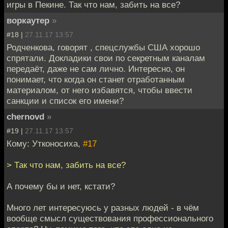
игры в Пекине. Так что нам, забить на все?
воркаутер
»
#18 |
27.11.17 13:57
Родченкова, говорят , спецслужбы США хорошо
спрятали. Докладики свои по секретным каналам
передаёт, даже не сам лично. Интересно, он
понимает, что когда он станет отработанным
материалом, от него избавятся, чтобы ввести
санкции и список его имени?
chernovd
»
#19 |
27.11.17 13:57
Кому: Утконосиха,
#17
> Так что нам, забить на все?
А почему бы и нет, кстати?
Много лет интересуюсь у разных людей - в чём
вообще смысл существования профессионального