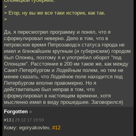
Олонецкой губернии.
>
> Егор, ну вы же все таки историк, как так.
>
Да, я пересмотрел программу и понял, что я
сформулировал неверно. Дело в том, что в
петровское время Петрозаводск статуса города не
имел и ближайшим крупным (и губернским) городом
был Олонец, поэтому я и употребил оборот "под
Олонцом". Расстояние в 200 км такое же, как между
Санкт-Петербургом и Лодейным полем, но тем не
менее сказать, что Лодейное поле находится под
Петербургом вполне правомерно. Но я
действительно был неправ в том, что
сформулировал в настоящем времени, хотя
мысленно имел в виду прошедшее. Заговорился)
Forgotten
»
#13 |
29.12.17 19:59
Кому: egoryakovlev,
#12