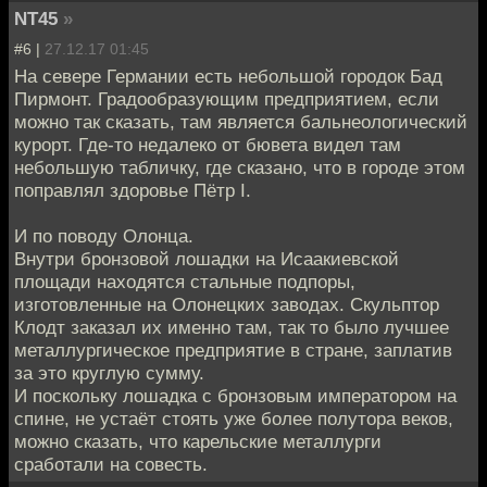
NT45
»
#6 |
27.12.17 01:45
На севере Германии есть небольшой городок Бад
Пирмонт. Градообразующим предприятием, если
можно так сказать, там является бальнеологический
курорт. Где-то недалеко от бювета видел там
небольшую табличку, где сказано, что в городе этом
поправлял здоровье Пётр I.
И по поводу Олонца.
Внутри бронзовой лошадки на Исаакиевской
площади находятся стальные подпоры,
изготовленные на Олонецких заводах. Скульптор
Клодт заказал их именно там, так то было лучшее
металлургическое предприятие в стране, заплатив
за это круглую сумму.
И поскольку лошадка с бронзовым императором на
спине, не устаёт стоять уже более полутора веков,
можно сказать, что карельские металлурги
сработали на совесть.