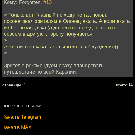
Кому: Forgotten,
#13
> Только вот Главный по ходу не так понял,
посоветовал зрителям в Олонец ехать. А если ехать
из Петрозаводска (а до него на поезде), то это
совсем в другую сторону получается.
>
> Ввели так сказать контингент в заблуждение))
>
Зрителю рекомендуем сразу планировать
путешествие по всей Карелии.
cтраницы: 1
всего: 14
полезные ссылки
Канал в Telegram
Канал в MAX