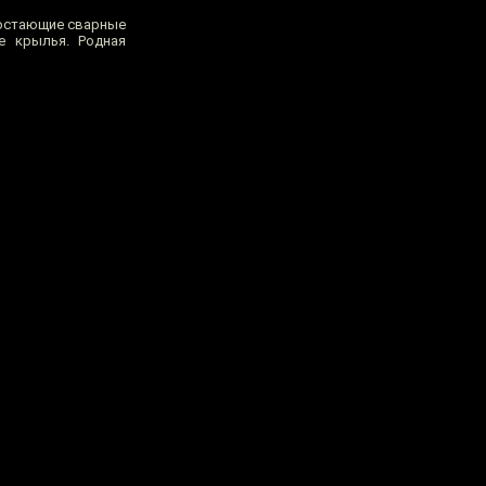
достающие сварные
е крылья. Родная