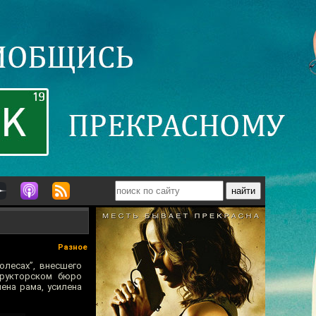
Разное
олесах”, внесшего
трукторском бюро
ена рама, усилена