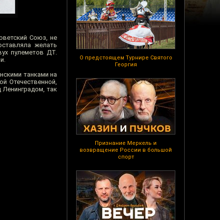
оветский Союз, не
оставляла желать
вух пулеметов ДТ.
О предстоящем Турнире Святого
и.
Георгия
нскими танками на
ой Отечественной,
 Ленинградом, так
Признание Меркель и
возвращение России в большой
спорт