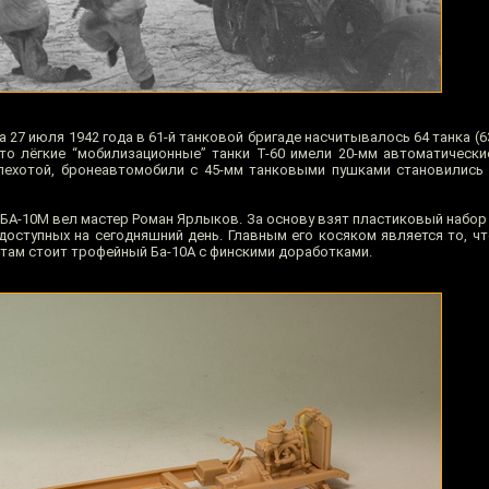
27 июля 1942 года в 61-й танковой бригаде насчитывалось 64 танка (63 Т
то лёгкие “мобилизационные” танки Т-60 имели 20-мм автоматически
пехотой, бронеавтомобили с 45-мм танковыми пушками становились
БА-10М вел мастер Роман Ярлыков. За основу взят пластиковый набор
доступных на сегодняшний день. Главным его косяком является то, чт
 там стоит трофейный Ба-10А с финскими доработками.