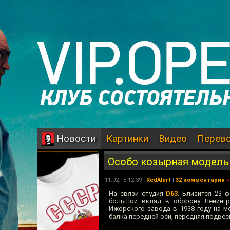
Картинки
Видео
Перев
Новости
Особо козырная модель
11.02.18 12:39 |
RedAlert
|
32 комментария
»
На связи студия
D63
. Близится 23 
большой вклад в оборону Ленингр
Ижорского завода в 1938 году на м
балка передней оси, передняя подве