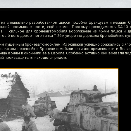
на специально разработанном шасси подобно французам и немцам С
льной промышленности, ещё не мог. Поэтому проходимость БА-10 
ва — сильное для бронеавтомобиля вооружение из 45-мм пушки и д
го лёгкого довоенного танка Т-26 и уверенно держала бронебойные пул
им пушечным бронеавтомобилем. Их экипажи успешно сражались с япо
арельском перешейке. Бронеавтомобили активно применялись в Велик
ца войны и окончили её в Европе. Особенно активно они воевали под
ый производитель, находился рядом.