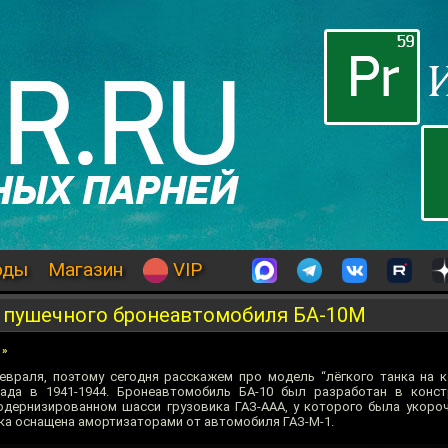
оды
Магазин
VIP
 пушечного бронеавтомобиля БА-10М
»
февраля, поэтому сегодня расскажем про модель “лёгкого танка на к
ада в 1941-1944. Бронеавтомобиль БА-10 был разработан в конс
одернизированном шасси грузовика ГАЗ-ААА, у которого была укороч
ска оснащена амортизаторами от автомобиля ГАЗ-М-1.