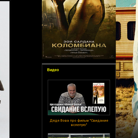
Видео
Дядя Вова про фильм "Свидание
вслепую"