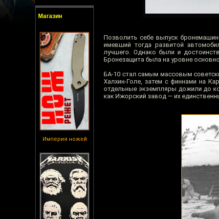
Магазин
Позволить себе выпуск бронемашин 
имевший тогда развитой автомоби
лучшего. Однако были и достоинст
Бронезащита была на уровне основно
БА-10 стал самым массовым советск
Халхин-Голе, затем с финнами на К
отдельные экземпляры дожили до кон
как Ижорский завод — их единственн
Империя ножей