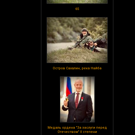
65
Остров Сахалин, река Найба
Медаль ордена "За заслуги перед
Отечеством" II степени