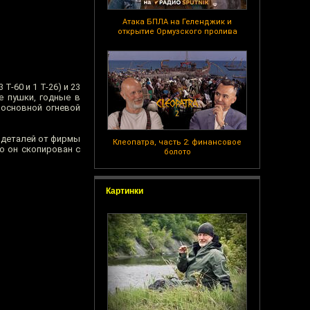
Атака БПЛА на Геленджик и
открытие Ормузского пролива
-60 и 1 Т-26) и 23
е пушки, годные в
 основной огневой
 деталей от фирмы
Клеопатра, часть 2: финансовое
о он скопирован с
болото
Картинки