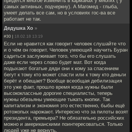
придется многое изменить в карманах у многих ( у
самых активных, подчеркну). А Магомед - глыба,
умеет делать все сам, но в условиях гос-ва все
работает не так.
Дедушка Хо
»
#30 |
18.02.18 13:19
Если не нравится как говорит человек слушайте что
и о чём он говорит. Человек умеющий научить Буран
садиться заслуживает того, что бы его слушать
даже если через слово будет мат. Вот когда
подыхают богатые дяди они к кому за спасением
бегут к тому кто может спасти или к тому кто деньги
берёт и обещает? Вообще всеобщая дебилизация
это уже факт, прошло время когда нужны были
высококлассные дорогие специалисты, теперь
нужны обезьяны умеющие тыкать кнопки. Так
капитализм и экономия это естественно, быбы ещё
ротожопых нарожают. Интересно что за пилоты возят
президента, премьера? Не обязательно российских
можно и американскими поинтересоваться. Только
людей уже не вернуть.