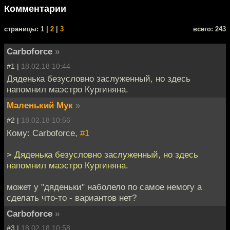
Комментарии
cтраницы: 1 |
2
|
3
всего: 243
Carboforce
»
#1 |
18.02.18 10:44
Дяденька безусловно заслуженный, но здесь
напомнил маэстро Кургиняна.
Маленький Мук
»
#2 |
18.02.18 10:56
Кому: Carboforce,
#1
> Дяденька безусловно заслуженный, но здесь
напомнил маэстро Кургиняна.
может у "дяденьки" наболело по самое немогу а
сделать что-то - вариантов нет?
Carboforce
»
#3 |
18.02.18 10:58