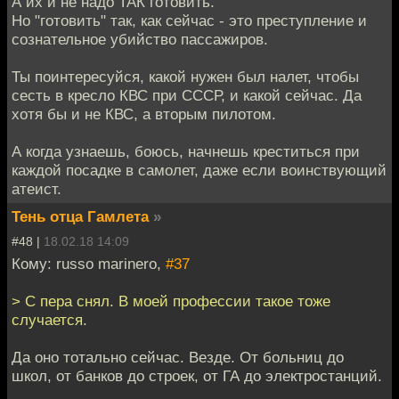
А их и не надо ТАК готовить.
Но "готовить" так, как сейчас - это преступление и
сознательное убийство пассажиров.
Ты поинтересуйся, какой нужен был налет, чтобы
сесть в кресло КВС при СССР, и какой сейчас. Да
хотя бы и не КВС, а вторым пилотом.
А когда узнаешь, боюсь, начнешь креститься при
каждой посадке в самолет, даже если воинствующий
атеист.
Тень отца Гамлета
»
#48 |
18.02.18 14:09
Кому: russo marinero,
#37
> С пера снял. В моей профессии такое тоже
случается.
Да оно тотально сейчас. Везде. От больниц до
школ, от банков до строек, от ГА до электростанций.