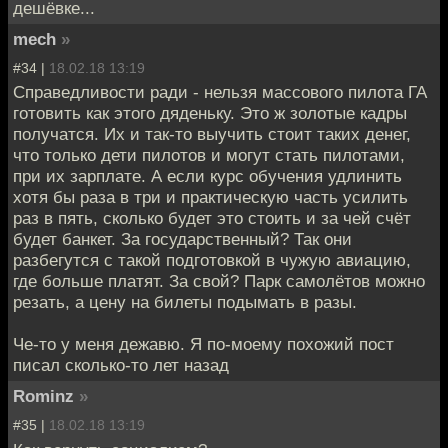
дешёвке...
mech
»
#34 |
18.02.18 13:19
Справедливости ради - нельзя массового пилота ГА
готовить как этого дяденьку. Это ж золотые кадры
получатся. Их и так-то выучить стоит таких денег,
что только дети пилотов и могут стать пилотами,
при их зарплате. А если курс обучения удлинить
хотя бы раза в три и практическую часть усилить
раз в пять, сколько будет это стоить и за чей счёт
будет банкет. За государственный? Так они
разбегутся с такой подготовкой в чужую авиацию,
где больше платят. За свой? Парк самолётов можно
резать, а цену на билеты подымать в разы.
Че-то у меня дежавю. Я по-моему похожий пост
писал сколько-то лет назад
Rominz
»
#35 |
18.02.18 13:19