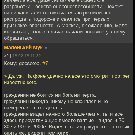
разработки - основа обороноспособности. Похоже,
наши капиталисты окончательно решили все
распродать подороже и свались при первых
признаках опасности. А Маркса, к сожалению, мало
кто читает, только сейчас начали понемногу к нему
обращаться.
Маленький Мук
»
#9 |
18.02.18 11:32
Кому: goosetea,
#7
> Да уж. На фоне удачно на все это смотрит портрет
известно кого.
гражданин не боится ни бога ни чёрта.
гражданин никогда никому не кланялся и не
намеревался это делать.
гражданин видел намного больше чем я, ты и все
здесь присуствующие вместе взятые - видел и 70-
80е и 90е и 2000е. Видел с таких ракурсов с которых
опять же, видели немногие.