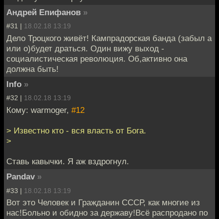
Андрей Епифанов
»
#31 |
18.02.18 13:19
Дело Троцкого живёт! Кампрадорская банда (забыл а
или о)будет драться. Один вижу выход -
социалистическая революция. Об,активно она
должна быть!
Info
»
#32 |
18.02.18 13:19
Кому: warmoger,
#12
> Известно кто - вся власть от Бога.
>
Ставь кавычки. Я аж вздрогнул.
Pandav
»
#33 |
18.02.18 13:19
Вот это Человек и Гражданин СССР, как многие из
нас!Больно и обидно за державу!Всё распродано по