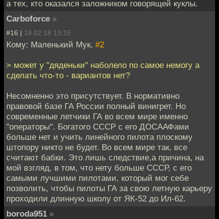
а тех, кто оказался заложником говорящей куклы.
Carboforce
»
#16 |
18.02.18 13:15
Кому: Маленький Мук,
#2
> может у "дяденьки" наболело по самое немогу а
сделать что-то - вариантов нет?
Несомненно это присутствует. В нормативно
правовой базе ГА России полный винигрет. Но
современные летчики ГА во всем мире именно
"операторы". Богатого СССР с его ДОСААФами
больше нет и учить линейного пилота плоскому
штопору никто не будет. Во всем мире так, все
считают бабки. Это лишь следствие,а причина, на
мой взгляд, в том, что нету больше СССР, с его
самыми лучшими пилотами, который мог себе
позволить, чтобы пилоты ГА за свою летную карьеру
проходили длинную школу от ЯК-52 до Ил-62.
boroda951
»