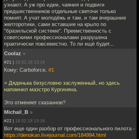
узнают. А уж про идеи, чаяния и подвиги
предшественников отдельные светочи только
помнят. А учат молодёжь и там, и там вчерашние
желторотики, сами вставшие на крыло по
"бразильской системе". Преемственность с
советскими профессионалами разрушена
практически повсеместно. То ли ещё будет...
Coolaz
»
#21 |
18.02.18 13:16
Кому: Carboforce,
#1
> Дяденька безусловно заслуженный, но здесь
напомнил маэстро Кургиняна.
Это отменяет сказанное?
Michail_B
»
#22 |
18.02.18 13:16
Вот еще один разбор от профессионального пилота -
https://denokan.livejournal.com/184994.html