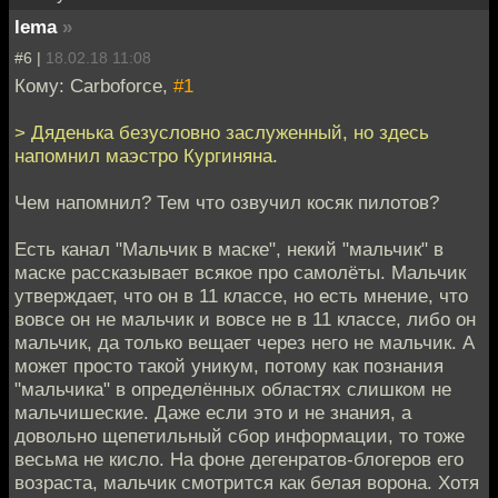
lema
»
#6 |
18.02.18 11:08
Кому: Carboforce,
#1
> Дяденька безусловно заслуженный, но здесь
напомнил маэстро Кургиняна.
Чем напомнил? Тем что озвучил косяк пилотов?
Есть канал "Мальчик в маске", некий "мальчик" в
маске рассказывает всякое про самолёты. Мальчик
утверждает, что он в 11 классе, но есть мнение, что
вовсе он не мальчик и вовсе не в 11 классе, либо он
мальчик, да только вещает через него не мальчик. А
может просто такой уникум, потому как познания
"мальчика" в определённых областях слишком не
мальчишеские. Даже если это и не знания, а
довольно щепетильный сбор информации, то тоже
весьма не кисло. На фоне дегенратов-блогеров его
возраста, мальчик смотрится как белая ворона. Хотя