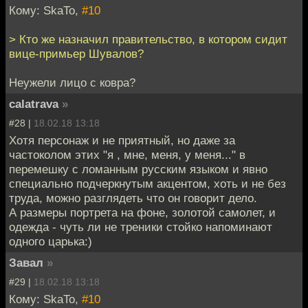
Кому: SkaTo,
#10
> Кто же назначил правительство, в котором сидит
вице-примьер Шувалов?
Неужели лицо с ковра?
calatrava
»
#28 |
18.02.18 13:18
Хотя персонаж и не приятный, но даже за
частоколом этих "я , мне, меня, у меня..." в
перемешку с ломанным русским языком и явно
специально подчеркнутым акцентом, хоть и не без
труда, можно разглядеть что он говорит дело.
А размеры портрета на фоне, золотой самолет, и
одежда - чуть ли не треники стойко напоминают
одного царька:)
Завал
»
#29 |
18.02.18 13:18
Кому: SkaTo,
#10