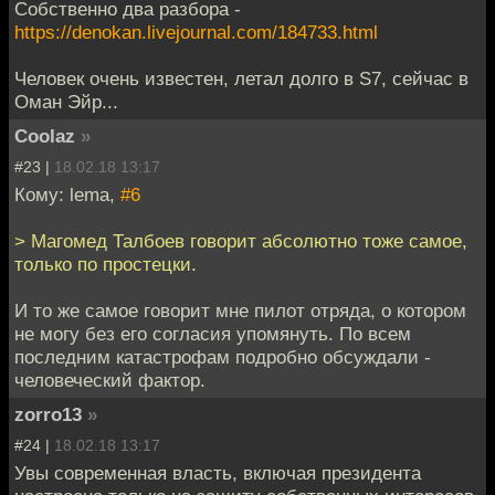
Собственно два разбора -
https://denokan.livejournal.com/184733.html
Человек очень известен, летал долго в S7, сейчас в
Оман Эйр...
Coolaz
»
#23 |
18.02.18 13:17
Кому: lema,
#6
> Магомед Талбоев говорит абсолютно тоже самое,
только по простецки.
И то же самое говорит мне пилот отряда, о котором
не могу без его согласия упомянуть. По всем
последним катастрофам подробно обсуждали -
человеческий фактор.
zorro13
»
#24 |
18.02.18 13:17
Увы современная власть, включая президента