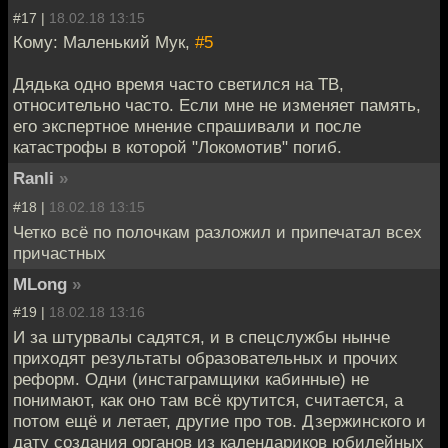
#17 |
18.02.18 13:15
Кому: Маленький Мук,
#5
Дядька одно время часто светился на ТВ,
относительно часто. Если мне не изменяет память,
его экспертное мнение спрашивали и после
катастрофы в которой "Локомотив" погиб.
Ranli
»
#18 |
18.02.18 13:15
Четко всё по полочкам разложил и припечатал всех
причастных
MLong
»
#19 |
18.02.18 13:16
И за штурвалы садятся, и в спецслужбы нынче
приходят результаты образовательных и прочих
реформ. Одни (инстаграмщики кабинные) не
понимают, как оно там всё крутится, считается, а
потом ещё и летает, другие про тов. Дзержинского и
дату создания органов из календариков юбилейных