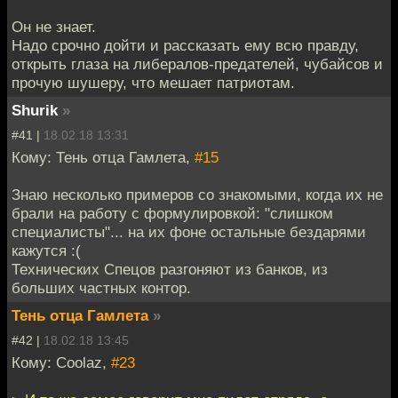
Он не знает.
Надо срочно дойти и рассказать ему всю правду,
открыть глаза на либералов-предателей, чубайсов и
прочую шушеру, что мешает патриотам.
Shurik
»
#41 |
18.02.18 13:31
Кому: Тень отца Гамлета,
#15
Знаю несколько примеров со знакомыми, когда их не
брали на работу с формулировкой: "слишком
специалисты"... на их фоне остальные бездарями
кажутся :(
Технических Спецов разгоняют из банков, из
больших частных контор.
Тень отца Гамлета
»
#42 |
18.02.18 13:45
Кому: Coolaz,
#23