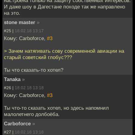
настроена только на защиту собственных интересов.
И даже шоу в Дагестане походе так же направлено
на это.
stone master
»
#25 |
18.02.18 13:17
Кому: Carboforce,
#3
> Зачем натягивать сову современной авиации на
старый советский глобус???
Ты что сказать-то хотел?
Tanaka
»
#26 |
18.02.18 13:18
Кому: Carboforce,
#3
Ты что-то сказать хотел, но здесь напомнил
малолетнего долбоёба.
Carboforce
»
#27 |
18.02.18 13:18