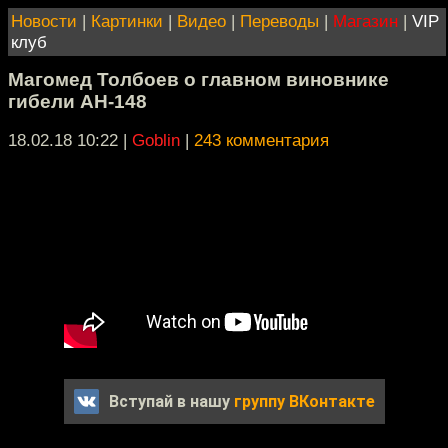
Новости
|
Картинки
|
Видео
|
Переводы
|
Магазин
|
VIP
клуб
Магомед Толбоев о главном виновнике
гибели АН-148
18.02.18 10:22
|
Goblin
|
243 комментария
Вступай в нашу
группу ВКонтакте