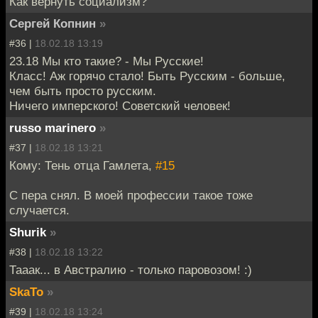
Как вернуть социализм?
Сергей Копнин
»
#36 |
18.02.18 13:19
23.18 Мы кто такие? - Мы Русские!
Класс! Аж горячо стало! Быть Русским - больше,
чем быть просто русским.
Ничего имперского! Советский человек!
russo marinero
»
#37 |
18.02.18 13:21
Кому: Тень отца Гамлета,
#15
С пера снял. В моей профессии такое тоже
случается.
Shurik
»
#38 |
18.02.18 13:22
Тааак... в Австралию - только паровозом! :)
SkaTo
»
#39 |
18.02.18 13:24