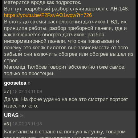
матерится вроде как подросток.
Вот тут подробный разбор случившегося с АН-148:
https://youtu.be/F2FsvAO1wqw?t=726
Вплоть до схемы расположения датчиков ПВД, их
принципа работы, разбор приборной панели, где и
как включается обогрев датчиков, разбор
информационной панели, что она показывает и
почему это косяк пилотов вне зависимости от того
забыли они включить обогрев или обогрев вышел из
строя.
Магомед Талбоев говорит абсолютно тоже самое,
только по простецки.
goosetea
»
#7 |
18.02.18 11:09
Да уж. На фоне удачно на все это смотрит портрет
известно кого.
URAS
»
#8 |
18.02.18 11:18
Капитализм в стране на полную катушку, товаром
является все, даже уникальные советские