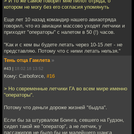
> И то же самое говорит мне пилот отряда, о
котором не могу без его согласия упомянуть
Еще лет 10 назад командир нашего авиаотряда
говорил, что из авиации массово уходят летчики и
приходят "операторы" с налетом в 50 (!) часов.
"Как и с кем вы будете летать через 10-15 лет - не
представляю. Потому что с ними летать нельзя."
Тень отца Гамлета
»
#43 |
18.02.18 13:52
Кому: Carboforce,
#16
> Но современные летчики ГА во всем мире именно
"операторы".
Потому что деньги дороже жизней "быдла".
Если бы за штурвалом Боинга, севшего на Гудзон,
сидел такой же "оператор", а не летчик, у
пассажиров не было бы ни малейшего шанса