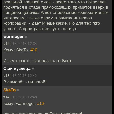
реальной военной силы - всего того, что позволяет
подняться в стаде прямоходящих приматов вверх в
пищевой цепочке. А вот следование корпоративным
интересам, так же своим в рамках интереов
корпорации, - даёт И ещё какие. Но для тех "кто
успел". А проигравшие пусть плачут.
warmoger
»
#12 |
18.02.18 12:34
Кому: SkaTo,
#10
Известно кто - вся власть от Бога.
Сын кузнеца
»
#13 |
18.02.18 12:42
В самолёт - ни ногой!
SkaTo
»
#14 |
18.02.18 12:48
Кому: warmoger,
#12