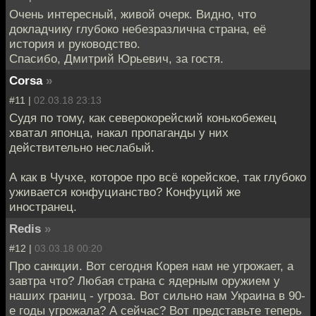
Очень интересный, живой очерк. Видно, что
докладчику глубоко небезразлична страна, её
история и руководство.
Спасибо, Дмитрий Юрьевич, за гостя.
Corsa
»
#11 |
02.03.18 23:13
Судя по тому, как северокорейский конькобежец
хватал японца, накал пропаганды у них
действительно неслабый.
А как в Чучхе, которое про всё корейское, так глубоко
уживается конфуцианство? Конфуций же
иностранец.
Redis
»
#12 |
03.03.18 00:20
Про санкции. Вот сегодня Корея нам не угрожает, а
завтра что? Любая страна с ядерным оружием у
наших границ - угроза. Вот сильно нам Украина в 90-
е годы угрожала? А сейчас? Вот представьте теперь