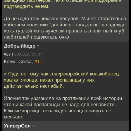
западных партнёров. Но это лишь мои подозрения,
подтвердить нечем.
Да не надо там никаких посулов. Мы же старательно
избегаем политики "двойных стандартов" в надежде
хоть тушкой хоть чучелом пролезть в элитный клуб
любителей пощекотать очко
ДобрыйКедр
»
#27 |
03.03.18 09:07
Кому: Corsa,
#11
> Судя по тому, как северокорейский конькобежец
хватал японца, накал пропаганды у них
действительно неслабый.
Япония так ураганила на протяжении всей истории,
что ни какой пропаганды не надо для ненависти.
Южные корейцы ненавидят японцев ничуть не
меньше.
УниверСол
»