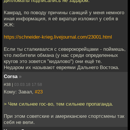
дипломаты подписались не задаром.
Камрад, по поводу причины санкций у меня немного
иная информация, я её вкратце изложил у себя в
ЖЖ:
https://schneider-krieg.livejournal.com/23001.html
Если ты сталкивался с северокорейцами - поймешь,
что любители обмана (у нас среди определенных
кругов это зовется "кидалово") они ещё те.
Недаром их называют евреями Дальнего Востока.
Corsa
»
#38 |
03.03.18 17:58
Кому: Завал,
#23
> Чем сильнее гос-во, тем сильнее пропаганда.
При этом советские и американские спортсмены так
себя не вели.