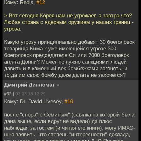
Кому: Redis,
#12
> Вот сегодня Корея нам не угрожает, а завтра что?
Любая страна с ядерным оружием у наших границ -
угроза.
Какую угрозу принципиально добавят 30 боеголовок
товарища Кима к уже имеющейся угрозе 300
боеголовок председателя Си или 7000 боеголовок
агента Донни? Может не нужно санкциями людей
давить и в каменный век бомбежками загонять, и
тогда им свою бомбу даже делать не захочется?
Дмитрий Дипломат
»
#32 |
03.03.18 12:29
Кому: Dr. David Livesey,
#10
после "спора" с Семиным" (ссылка на который была
дана выше, если вдруг не видели) да плюс
наблюдая за гостем (и читая его книги), могу ИМХО-
шно заявить, что степень "интересности" доклада,