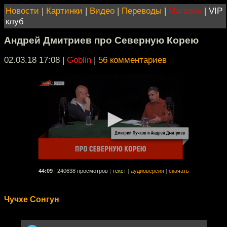
Новости
|
Картинки
|
Видео
|
Переводы
|
Магазин
|
VIP
клуб
Андрей Дмитриев про Северную Корею
02.03.18 17:08
|
Goblin
|
56 комментариев
44:09
|
240638 просмотров
|
текст
|
аудиоверсия
|
скачать
Чучхе Сонгун