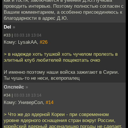
как и гостя, заключается в умении Д.Ю.Пучкова
проводить интервью. Поэтому полностью согласен с
Вашим комментарием, а особенно присоединяюсь к
благодарности в адрес Д.Ю.
Del
»
#33 |
03.03.18 13:04
Кому: LysakAA,
#26
> в надежде хоть тушкой хоть чучелом пролезть в
элитный клуб любителей пощекотать очко
И именно поэтому наши войска зажигают в Сирии.
Ты чушь-то не неси, всепропалец
Олспейс
»
#34 |
03.03.18 13:14
Кому: УниверСол,
#14
> Что же до ядерной Кореи - при современном
уровне ядерного оснащения стран вокруг России,
корейский ядерный арсеналишко погоды не сделает.