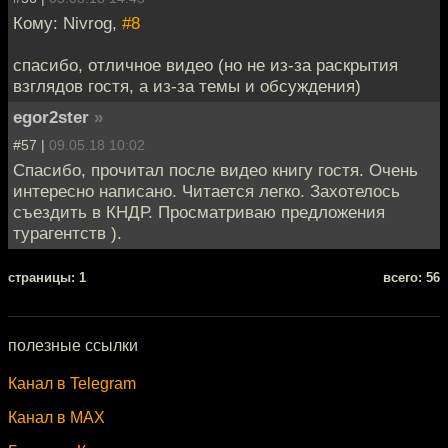
Кому: Nivrog,
#8
спасибо, отличное видео (но не из-за раскрытия
взглядов гостя, а из-за темы и обсуждения)
egor2ster
»
#57 |
09.05.18 10:02
Спасибо, прочитал после видео книгу гостя. Очень
интересно написано. Читается легко. Захотелось
съездить в КНДР. Просматриваю предложения
турагентств ).
cтраницы: 1
всего: 56
полезные ссылки
Канал в Telegram
Канал в MAX