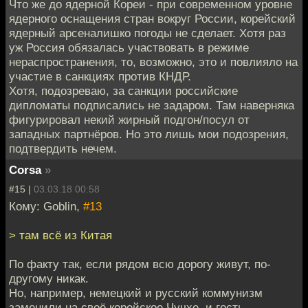
Что же до ядерной Кореи - при современном уровне
ядерного оснащения стран вокруг России, корейский
ядерный арсеналишко погоды не сделает. Хотя раз
уж Россия обязалась участвовать в режиме
нераспространения, то, возможно, это и повлияло на
участие в санкциях против КНДР.
Хотя, подозреваю, за санкции российские
дипломаты подписались не задаром. Там наверняка
фигурировал некий жирный подгон/посул от
западных партнёров. Но это лишь мои подозрения,
подтвердить нечем.
Corsa
»
#15 |
03.03.18 00:58
Кому: Goblin,
#13
> там всё из Китая
По факту так, если рядом всю дорогу живут, по-
другому никак.
Но, например, немецкий и русский коммунизм
заменили на своё корейское Чучхе, и гость