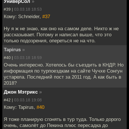
УниверСол
»
#39 |
03.03.18 18:53
Кому: Schneider,
#37
Ну я ж не знаю, как оно на самом деле. Никто ж не
рассказывает. Потому и написал выше, что это
только подозрения, опереться не на что.
Tapirus
»
#40 |
03.03.18 18:59
Очень интересно. Хотелось бы съездить в КНДР. Но
информация по турпоездкам на сайте Чучхе Сонгун
устарела. Последний пост за 2011 год. А как быть в
2018?
Джон Мэтрикс
»
#42 |
03.03.18 19:08
Кому: Tapirus,
#40
Я тоже планирую сгонять в тур туда. Только дорого
очень, самолёт до Пекина плюс пересадка до