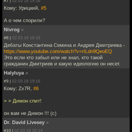
#7 |
02.03.18 19:16
Кому: Урицкий,
#5
А о чем спорили?
Nivrog
»
#8 |
02.03.18 19:16
Дебаты Константина Семина и Андрея Дмитриева -
https://www.youtube.com/watch?v=rtLdn9QeoEQ
Это если кто забыл или не знал, кто такой
гражданин Дмитриев и какую идеологию он несет.
Halyluya
»
#9 |
02.03.18 19:16
Кому: Zx7R,
#6
> > Димон спит!
он вам не Димон !!! (с)
Dr. David Livesey
»
#10 |
02.03.18 20:19