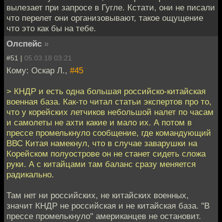
вылезает при запросе в Гугле. Кстати, они не писали
что перелет они организовывают, такое ощущение
что это как бы на тебе.
Олспейс
»
#51 |
05.03.18 03:21
Кому: Оскар Л.,
#45
> КНДР и есть одна большая российско-китайская
военная база. Как-то читал статьи экспертов про то,
что у корейских летчиков небольшой налет по часам
и самолеты не ахти какие и мало их. А потом в
прессе промелькнуло сообщение, где командующий
ВВС Китая намекнул, что в случае заварушки на
Корейском полуострове он не станет сидеть сложа
руки. А с китайцами там баланс сразу меняется
радикально.
Там нет ни российских, не китайских военных,
значит КНДР не российская и не китайская база. "В
прессе промелькнуло" американцев не остановит.