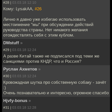
#28 |
03.03.18 12:10
Кому: LysakAA,
#26
Лично я давно уже избегаю использовать
местоимение "мы" при обсуждении действий
руководства страны. Нет никакого желания
отождествлять себя с этим кублом.
DMstuff
»
#29 |
03.03.18 12:24
А разве Китай также не подписался под теми же
санкциями против КНДР, что и Россия?
Руслан Ахметов
»
#30 |
03.03.18 12:24
Кровожадная шутка про собственную собаку - зачёт
:)
Очень познавательно и интересно, огромное спасибо
Hjvfy-bonus
»
#31 |
03.03.18 12:28