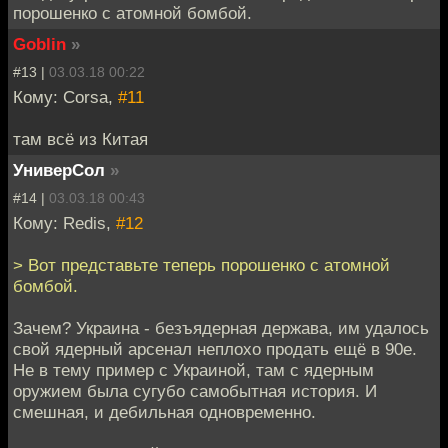
порошенко с атомной бомбой.
Goblin
»
#13 |
03.03.18 00:22
Кому: Corsa,
#11
там всё из Китая
УниверСол
»
#14 |
03.03.18 00:43
Кому: Redis,
#12
> Вот представьте теперь порошенко с атомной
бомбой.
Зачем? Украина - безъядерная держава, им удалось
свой ядерный арсенал неплохо продать ещё в 90е.
Не в тему пример с Украиной, там с ядерным
оружием была сугубо самобытная история. И
смешная, и дебильная одновременно.