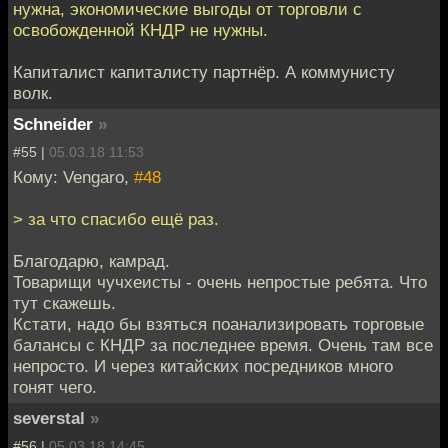
нужна, экономические выгоды от торговли с
освобожденной КНДР не нужны.
Капиталист капиталисту партнёр. А коммунисту
волк.
Schneider
»
#55 |
05.03.18 11:53
Кому: Vengaro,
#48
> за что спасибо ещё раз.
Благодарю, камрад.
Товарищи чучхеисты - очень непростые ребята. Что
тут скажешь.
Кстати, надо бы взяться поанализировать торговые
балансы с КНДР за последнее время. Очень там все
непросто. И через китайских посредников много
гонят чего.
severstal
»
#56 |
05.03.18 14:45