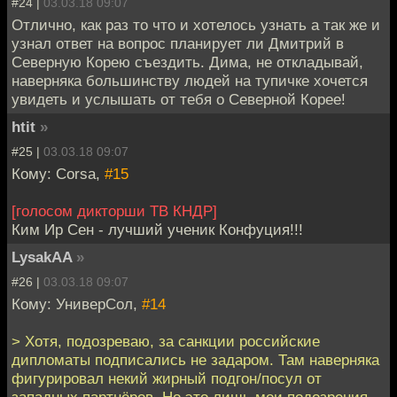
#24 |
03.03.18 09:07
Отлично, как раз то что и хотелось узнать а так же и
узнал ответ на вопрос планирует ли Дмитрий в
Северную Корею съездить. Дима, не откладывай,
наверняка большинству людей на тупичке хочется
увидеть и услышать от тебя о Северной Корее!
htit
»
#25 |
03.03.18 09:07
Кому: Corsa,
#15
[голосом дикторши ТВ КНДР]
Ким Ир Сен - лучший ученик Конфуция!!!
LysakAA
»
#26 |
03.03.18 09:07
Кому: УниверСол,
#14
> Хотя, подозреваю, за санкции российские
дипломаты подписались не задаром. Там наверняка
фигурировал некий жирный подгон/посул от