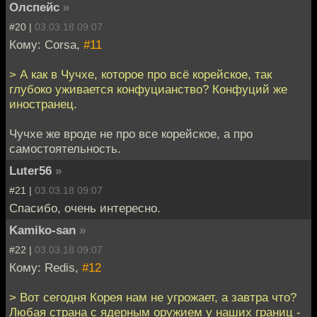
Олспейс
»
#20 |
03.03.18 09:07
Кому: Corsa,
#11
> А как в Чучхе, которое про всё корейское, так
глубоко уживается конфуцианство? Конфуций же
иностранец.
Чучхе же вроде не про все корейское, а про
самостоятельность.
Luter56
»
#21 |
03.03.18 09:07
Спасибо, очень интересно.
Kamiko-san
»
#22 |
03.03.18 09:07
Кому: Redis,
#12
> Вот сегодня Корея нам не угрожает, а завтра что?
Любая страна с ядерным оружием у наших границ -