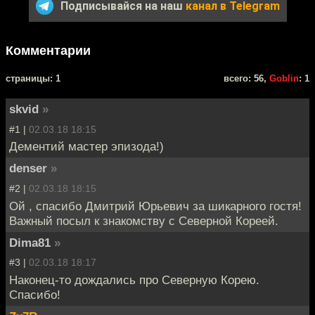
Подписывайся на наш
канал в Telegram
Комментарии
cтраницы: 1
всего: 56,
Goblin
: 1
skvid
»
#1 |
02.03.18 18:15
Дементий мастер эпизода!)
denser
»
#2 |
02.03.18 18:15
Ой , спасибо Дмитрий Юрьевич за шикарного гостя!
Важный посыл к знакомству с Северной Кореей.
Dima81
»
#3 |
02.03.18 18:17
Наконец-то дождались про Северную Корею.
Спасибо!