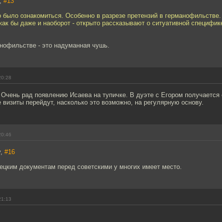
h,
#13
 было ознакомиться. Особенно в разрезе претензий в германофильстве.
 как бы даже и наоборот - открыто рассказывают о ситуативной специфик
нофильстве - это надуманная чушь.
20:28
Очень рад появлению Исаева на тупичке. В дуэте с Егором получается 
визиты перейдут, насколько это возможно, на регулярную основу.
20:46
v,
#16
ецким документам перед советскими у многих имеет место.
21:13