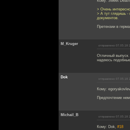
Кому: Sweet Deat
> Очень интересно
> А тут глядишь -
документов.
Претензии в герма
M_Kruger
отправлено 07.05.18 
Отличный выпуск. 
надеюсь подобные 
Dok
отправлено 07.05.18 
Кому: egoryakovle
Предпочтение нем
Michail_B
отправлено 07.05.18 
Кому: Dok,
#18