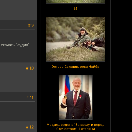
65
# 9
 скачать "аудио"
Остров Сахалин, река Найба
# 10
# 11
Медаль ордена "За заслуги перед
# 12
Отечеством" II степени