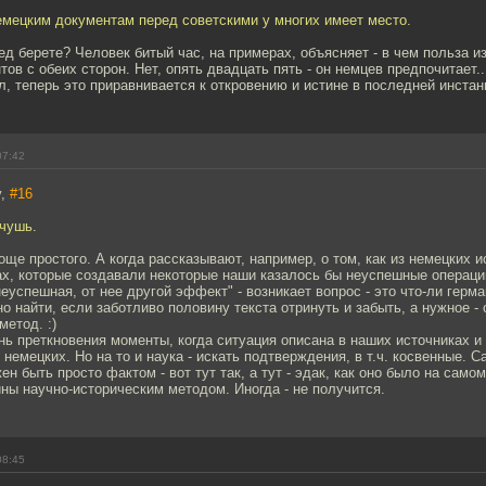
емецким документам перед советскими у многих имеет место.
ед берете? Человек битый час, на примерах, объясняет - в чем польза и
нтов с обеих сторон. Нет, опять двадцать пять - он немцев предпочитает.
л, теперь это приравнивается к откровению и истине в последней инстан
07:42
v,
#16
 чушь.
ще простого. А когда рассказывают, например, о том, как из немецких 
ах, которые создавали некоторые наши казалось бы неуспешные операци
 неуспешная, от нее другой эффект" - возникает вопрос - это что-ли гер
о найти, если заботливо половину текста отринуть и забыть, а нужное - о
метод. :)
нь преткновения моменты, когда ситуация описана в наших источниках и 
 немецких. Но на то и наука - искать подтверждения, в т.ч. косвенные. 
н быть просто фактом - вот тут так, а тут - эдак, как оно было на самом
ны научно-историческим методом. Иногда - не получится.
08:45