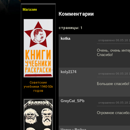
Магазин
Комментарии
cтраницы: 1
kotka
отправлено 06.05.18 
Очень, очень инте
Спасибо!
koly2174
отправлено 06.05.18 
Советские
Большое спасибо!
учебники 1940-50х
годов
GreyCat_SPb
отправлено 06.05.18 
Огромное спасибо
Чорны Война