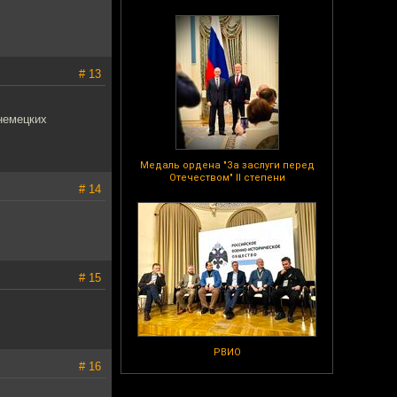
# 13
 немецких
Медаль ордена "За заслуги перед
Отечеством" II степени
# 14
# 15
РВИО
# 16