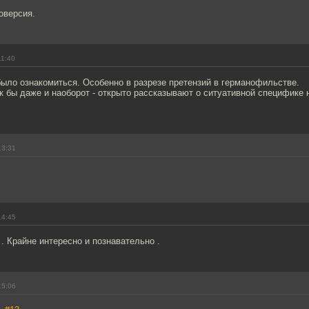
оверсия.
11:40
ыло ознакомиться. Особенно в разрезе претензий в германофильстве.
ак бы даже и наоборот - открыто рассказывают о ситуативной специфике
13:31
14:45
. Крайне интересно и познавательно .
15:06