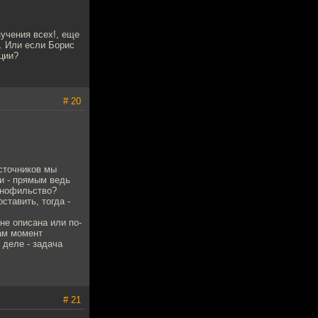
зучения всех!, еще
.. Или если Борис
ции?
# 20
источников мы
и - прямым ведь
манофильство?
ставить, тогда -
не описана или по-
Сам момент
 деле - задача
# 21