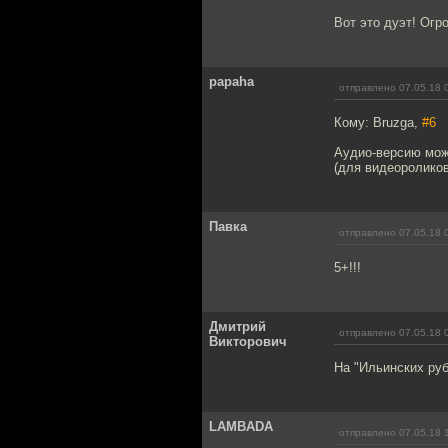
Вот это дуэт! Огр
papaha
отправлено 07.05.18 
Кому: Bruzga,
#6
Аудио-версию можн
(для видеороликов
Павка
отправлено 07.05.18 
5+!!!
Дмитрий
отправлено 07.05.18 
Викторович
На "Ильинских руб
LAMBADA
отправлено 07.05.18 