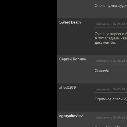
Очень нужна ауди
Sweet Death
отправлено 07.05.18 
Очень интересно б
А тут глядишь - к
документов.
Сергей Копнин
отправлено 07.05.18 
Спасибо
alfed1979
отправлено 07.05.18 
Огромное спасибо 
egoryakovlev
отправлено 07.05.18 