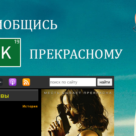
ивы
История