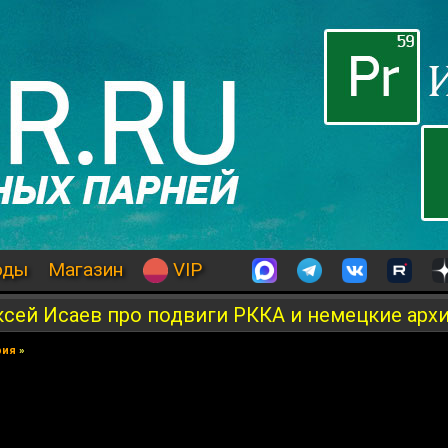
оды
Магазин
VIP
ксей Исаев про подвиги РККА и немецкие арх
рия
»