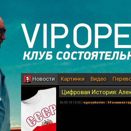
Картинки
Видео
Перев
Новости
Цифровая История: Але
06.05.18 15:00 |
egoryakovlev
|
54 коммента