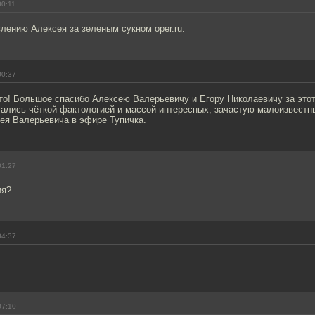
00:11
лению Алексея за зеленым сукном oper.ru.
00:37
то! Большое спасибо Алексею Валерьевичу и Егору Николаевичу за этот
чались чёткой фактологией и массой интересных, зачастую малоизвестн
ея Валерьевича в эфире Тупичка.
01:27
ия?
04:37
07:10