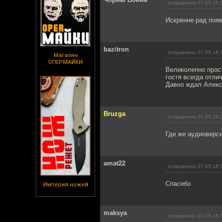
отправлено 07.05.18 
Искренне рад появ
bazitron
отправлено 07.05.18 
Магазин
ОПЕРМАЙКИ
Великолепно прос
гостя всегда отли
Давно ждал Алекс
Bruzga
отправлено 07.05.18 
Где же аудиоверс
amat22
отправлено 07.05.18 
Спасибо
Империя ножей
maksya
отправлено 07.05.18 