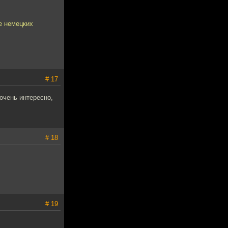
е немецких
# 17
очень интересно,
# 18
# 19