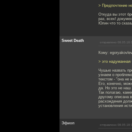
> Предпочтение н
Откуда вы этот бр
раз, всех! докуме
Юлин что то сказа
Sweet Death
отправлено 08.05.18 
Кому: egoryakovle
> это надуманная
Чушью назвать про
узнаем о проблем
текстом - "она не
Его, конечно, можн
да. Но это не наш 
Так полагаю, каме
другому описана в
расхождения долже
установления исти
Эфиоп
отправлено 08.05.18 