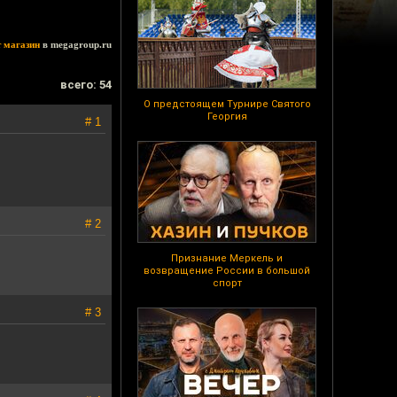
т магазин
в megagroup.ru
всего: 54
О предстоящем Турнире Святого
Георгия
# 1
# 2
Признание Меркель и
возвращение России в большой
спорт
# 3