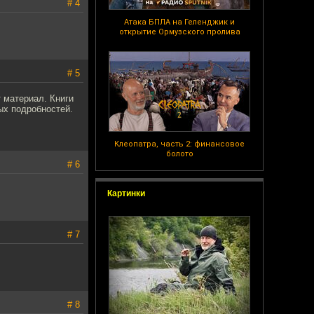
# 4
Атака БПЛА на Геленджик и
открытие Ормузского пролива
# 5
 материал. Книги
ых подробностей.
Клеопатра, часть 2: финансовое
болото
# 6
Картинки
# 7
# 8