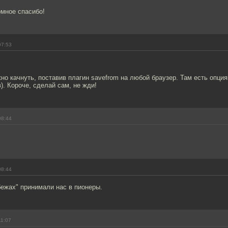
омное спасибо!
07:53
о качнуть, поставив плагин savefrom на любой браузер. Там есть опция
). Короче, сделай сам, не жди!
08:44
08:44
ежах" принимали нас в пионеры.
11:07