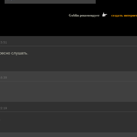
Goblin рекомендует
создать интерне
15:51
ресно слушать.
16:39
22:19
.