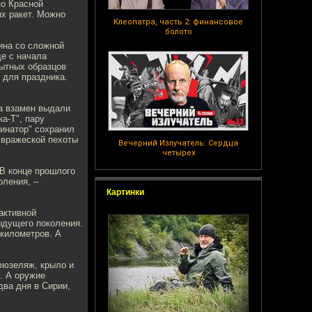
по Красной
х ракет. Можно
Клеопатра, часть 2: финансовое
болото
ина со сложной
е с начала
пытных образцов
 для праздника.
 а взамен выдали
а-Т", пару
инатор" сохранил
 вражеской пехоты
Вечерний Излучатель: Сердца
четырех
 В конце прошлого
оления, –
Картинки
активной
ыдущего поколения.
 километров. А
фюзеляж, крыло и
. А оружие
два дня в Сирии,