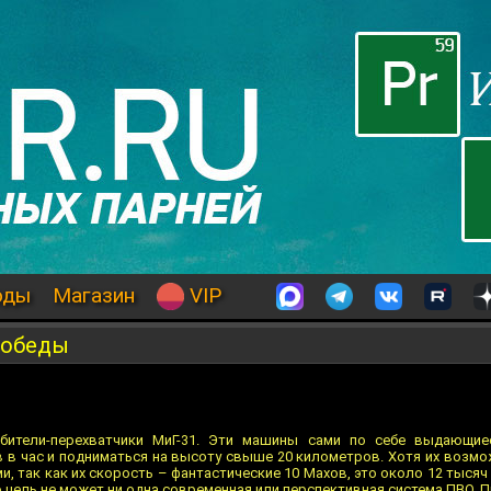
оды
Магазин
VIP
Победы
бители-перехватчики МиГ-31. Эти машины сами по себе выдающие
в в час и подниматься на высоту свыше 20 километров. Хотя их возмо
, так как их скорость – фантастические 10 Махов, это около 12 тысяч
цель не может ни одна современная или перспективная система ПВО. П