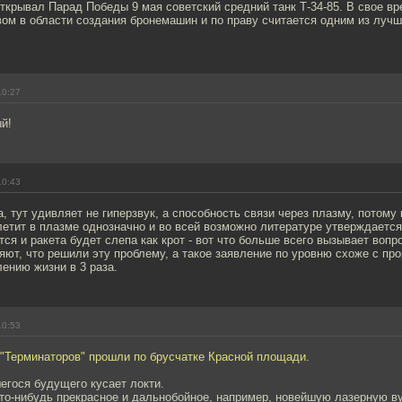
ткрывал Парад Победы 9 мая советский средний танк Т-34-85. В свое в
ом в области создания бронемашин и по праву считается одним из лучш
10:27
й!
10:43
, тут удивляет не гиперзвук, а способность связи через плазму, потому 
летит в плазме однозначно и во всей возможно литературе утверждается
тся и ракета будет слепа как крот - вот что больше всего вызывает вопр
ют, что решили эту проблему, а такое заявление по уровню схоже с пр
ению жизни в 3 раза.
10:53
 "Терминаторов" прошли по брусчатке Красной площади.
егося будущего кусает локти.
что-нибудь прекрасное и дальнобойное, например, новейшую лазерную 