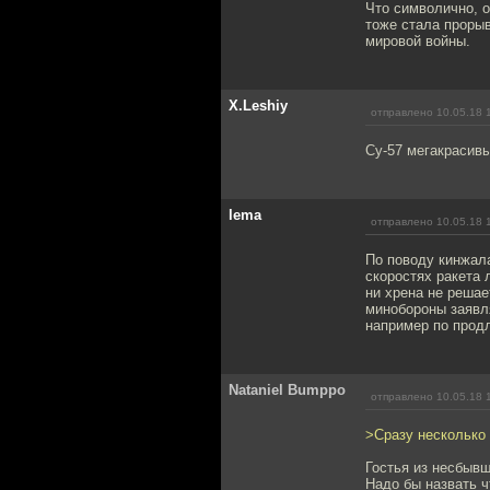
Что символично, о
тоже стала прорыв
мировой войны.
X.Leshiy
отправлено 10.05.18 
Су-57 мегакрасивы
lema
отправлено 10.05.18 
По поводу кинжала
скоростях ракета 
ни хрена не решае
минобороны заявля
например по продл
Nataniel Bumppo
отправлено 10.05.18 
>Сразу несколько
Гостья из несбывш
Надо бы назвать 