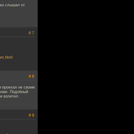
ько слышал от
# 7
om.html
# 8
и проехал не своим
 знаю. Подобный
не взлетел.
# 9