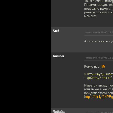
Так же очень инте
Плазма, вроде, об
возможно ракета т
ракеты плазму с х
момент.
Stef
отправлено 10.05.18 
А сколько на эти 
Airliner
отправлено 10.05.18 
Кому: нсс,
#5
> Кто-нибудь знае
– действуй так-то"
Имеется ввиду по
(опять же в каких 
юридического) реш
https://bit.ly/2KPE
Лийайа