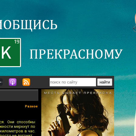
Разное
ся. Они способны
жности меркнут по
 километров в час.
росто не догонит.