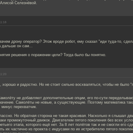
, Алисой Селезнёвой.
11:16
 зачем дрону оператор? Этож вроде робот, ему сказал "иди туда-то, сдела
а дальше он сам...
нятия решения о поражении цели? Тогда было бы понятно.
11:20
, хорошо и радостно. Но не стоит сильно восхваляться, чтобы не было "
амолёту не добавляют дополнительные опции, его по-сути переделываю
начение. Самолёты не новые, а существующие. Поэтому математика так
 минус перехватчик.
лассно. Но обратная сторона не такая красивая. Насколько я слышал дв
 таки промежуточный движок. Двигателем пятого поколения без всех усл
етьего этапа, которого ещё нет. За 8 лет полётов так и не смогли его сд
ить их частично из проекта с индусами по их истребителю пятого поколен