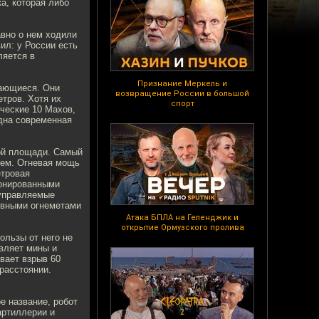
а, которая либо
авно о нем ходили
ил: у России есть
ляется в
Признание Меркель и
дающиеся. Они
возвращение России в большой
етров. Хотя их
спорт
ические 10 Махов,
одна современная
ой площади. Самый
ием. Огневая мощь
етровая
ронированными
 управляемые
тивными огнеметами
Атака БПЛА на Геленджик и
открытие Ормузского пролива
ользы от него не
авляет мины и
вает взрыв 60
расстоянии.
е название, робот
артиллерии и