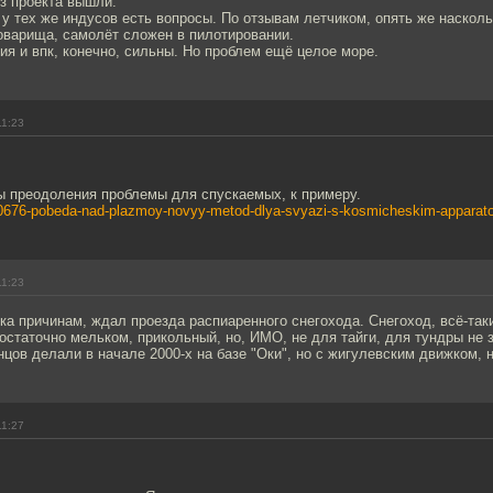
з проекта вышли.
 у тех же индусов есть вопросы. По отзывам летчиком, опять же наскол
оварища, самолёт сложен в пилотировании.
я и впк, конечно, сильны. Но проблем ещё целое море.
11:23
ы преодоления проблемы для спускаемых, к примеру.
110676-pobeda-nad-plazmoy-novyy-metod-dlya-svyazi-s-kosmicheskim-apparat
11:23
ка причинам, ждал проезда распиаренного снегохода. Снегоход, всё-так
остаточно мельком, прикольный, но, ИМО, не для тайги, для тундры не
нцов делали в начале 2000-х на базе "Оки", но с жигулевским движком, 
11:27