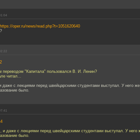
01:04
https://oper.ru/news/read.php?t=1051620640
?
02:22
2
м переводом "Капитала" пользовался В. И. Ленин?
ле читал...
 и даже с лекциями перед швейцарскими студентами выступал. У него же
разование было.
07:41
14
л, и даже с лекциями перед швейцарскими студентами выступал. У него 
разование было.