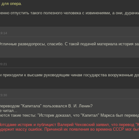
 для опера.
нно отпустить такого полезного человека с извинениями, а они, дурачки
19:14
тличные разведопросы, спасибо. С такой подачей материала история за
20:21
и приходили к высшим руководящим чинам государства вооруженные до
23:30
переводом "Капитала" пользовался В. И. Ленин?
 читал...
ются такие тексты: "Историк доказал, что "Капитал" Маркса был переве
отсдаме историк и публицист Валерий Чеховский заявил, что перевод "
содержит массу ошибок. Причиной их появления во времена СССР мог бы