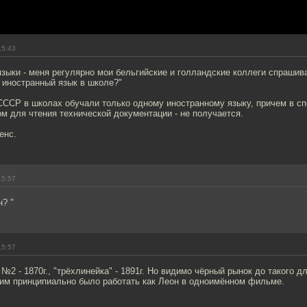
15:43
зыки - меня регулярно мои бельгийские и голландские коллеги спрашива
 иностранный язык в школе?"
 СССР в школах обучали только одному иностранному языку, причем в с
ом для чтения технической документации - не получается.
енс.
15:57
н? "
15:57
№2 - 1870г., "трёхлинейка" - 1891г. Но видимо чёрный рынок до такого д
 им принципиально было работать как Леон в одноимённом фильме.