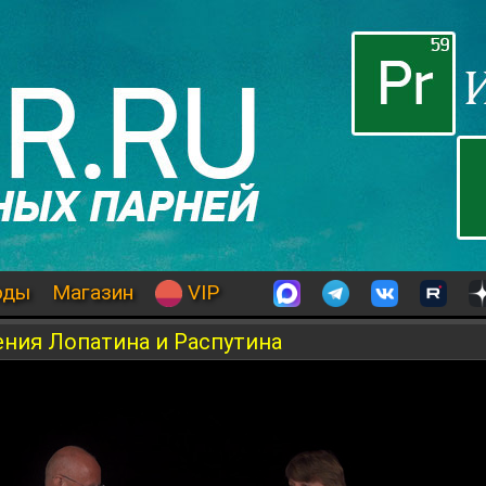
оды
Магазин
VIP
ения Лопатина и Распутина