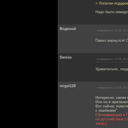
> Лопатин подарок
Надо было немедле
Водяной
отправлено 12.06.18 
Павел вернулся! О
Deniss
отправлено 12.06.18 
Удивительно, люд
migel128
отправлено 12.06.18 
Интересно, каким 
Или он в оригинале
Вот сейчас появля
с ошибками".
[Проживающий в П
на русский язык 
заказ.]