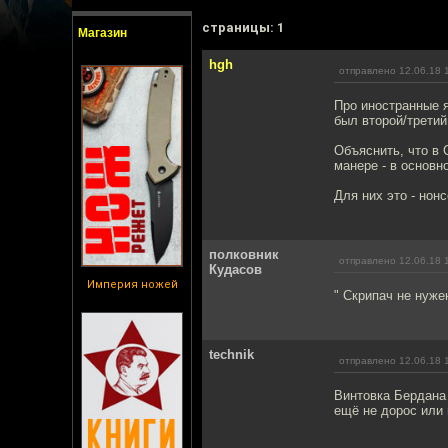
cтраницы: 1
Магазин
hgh
отправлено 12.06.18 
Про иностранные я
был второй/третий
Объяснить, что в
манере - в основн
Для них это - нонс
полковник
отправлено 12.06.18 
Кудасов
Империя ножей
" Скрипач не нуже
technik
отправлено 12.06.18 
Винтовка Бердана 
ещё не дорос или