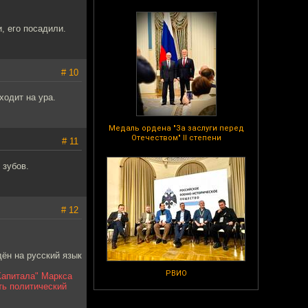
, его посадили.
# 10
ходит на ура.
Медаль ордена "За заслуги перед
Отечеством" II степени
# 11
 зубов.
# 12
дён на русский язык
РВИО
Капитала" Маркса
ть политический