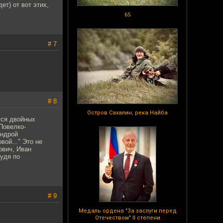
ет) от вот этих,
65
# 7
# 8
Остров Сахалин, река Найба
тся двойных
Повелко-
андрой
ой..." Это не
ович, Иван
удя по
# 9
Медаль ордена "За заслуги перед
Отечеством" II степени