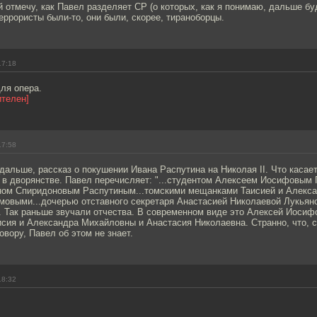
 отмечу, как Павел разделяет СР (о которых, как я понимаю, дальше буд
еррористы были-то, они были, скорее, тираноборцы.
17:18
ля опера.
ителен]
17:58
 дальше, рассказ о покушении Ивана Распутина на Николая II. Что касае
 в дворянстве. Павел перечисляет: "...студентом Алексеем Иосифовым 
ном Спиридоновым Распутиным...томскими мещанками Таисией и Алекс
овыми...дочерью отставного секретаря Анастасией Николаевой Лукьянов
 Так раньше звучали отчества. В современном виде это Алексей Иосиф
сия и Александра Михайловны и Анастасия Николаевна. Странно, что, с
вору, Павел об этом не знает.
18:32