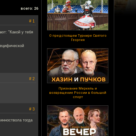
всего: 26
# 1
ют: "Какой у тебя
О предстоящем Турнире Святого
Георгия
пецифической
# 2
Признание Меркель и
возвращение России в большой
спорт
# 3
линноствола тогда