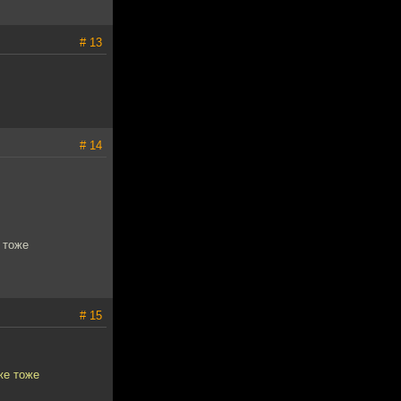
# 13
# 14
 тоже
# 15
же тоже