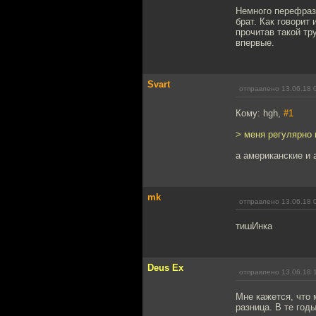
Немного перефрази
брат. Как говорит
прочитав такой тр
впервые.
Svart
отправлено 13.06.18 
Кому: hgh,
#1
> меня регулярно 
а американские и 
mk
отправлено 13.06.18 
тишИнка
Deus Ex
отправлено 13.06.18 
Мне кажется, что 
разница. В те год