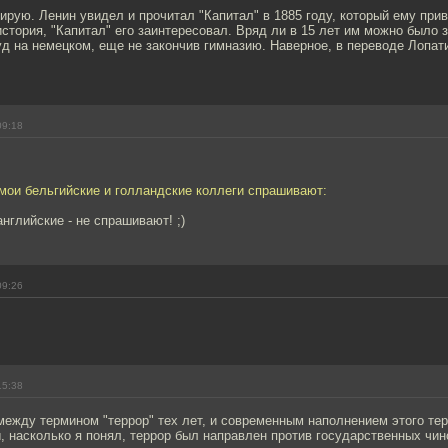
рую. Ленин увидел и прочитал "Капитал" в 1885 году, который ему прив
 история, "Капитал" его заинтересовал. Вряд ли в 15 лет им можно было 
уд на немецком, еще не закончив гимназию. Наверное, в переводе Лопат
09:18
мои бельгийские и голландские коллеги спрашивают:
английские - не спрашивают! ;)
09:26
15:38
между термином "террор" тех лет, и современным наполнением этого те
ы, насколько я понял, террор был направлен против государственных чин