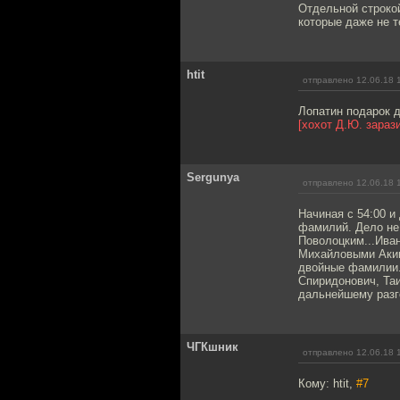
Отдельной строкой
которые даже не т
htit
отправлено 12.06.18 
Лопатин подарок д
[хохот Д.Ю. зараз
Sergunya
отправлено 12.06.18 
Начиная с 54:00 и
фамилий. Дело не
Поволоцким...Ива
Михайловыми Аким
двойные фамилии.
Спиридонович, Таи
дальнейшему разго
ЧГКшник
отправлено 12.06.18 
Кому: htit,
#7