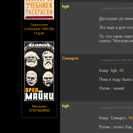
hgh
отправлено 12.06.18 
Дослушал до момен
Советские
Это еще и для тог
учебники 1940-50х
годов
То, что такие газ
газеты "Московски
Симаргл
отправлено 12.06.18 
Кому: hgh,
#4
Пока в ходу была 
Ролик - чюма!
hgh
Магазин
отправлено 12.06.18 
ОПЕРМАЙКИ
Кому: Симаргл,
#5
Ролик - огонь! Как