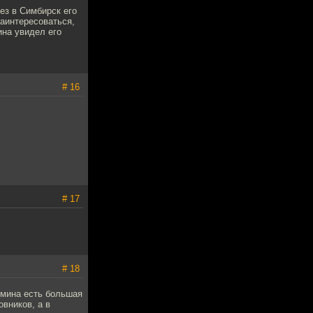
ез в Симбирск его
заинтересоваться,
ина увидел его
# 16
# 17
# 18
рмина есть большая
овников, а в