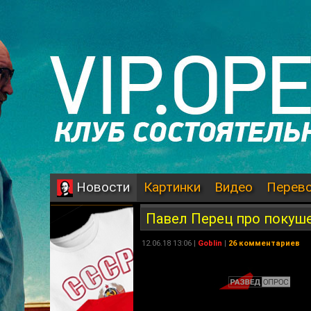
Картинки
Видео
Перев
Новости
Павел Перец про покуш
12.06.18 13:06 |
Goblin
|
26 комментариев