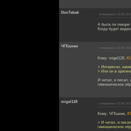
DonTabak
отправлено 13.06.18 
А была ли лекция
Когда будет видео
ЧГКшник
отправлено 13.06.18 
Кому: migel128,
#1
> Интересно, каки
> Или он в оригина
И читал, и писал,
гимназическое об
migel128
отправлено 13.06.18 
Кому: ЧГКшник,
#
> И читал, и писа
гимназическое об