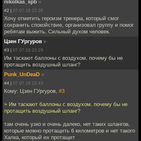
nikolkas_spb
»
#2 |
07.07.18 22:26
Хочу отметить героизм тренера, который смог
сохранить спокойствие, организовал группу и помог
ребятам выжить. Сильный духом человек.
Цзен ГУргуров
»
#3 |
07.07.18 23:29
Им таскают баллоны с воздухом. почему бы не
протащить воздушный шланг?
Punk_UnDeaD
»
#4 |
07.07.18 23:43
Кому: Цзен ГУргуров,
#3
> Им таскают баллоны с воздухом. почему бы не
протащить воздушный шланг?
там очень узко и очень далеко, нет таких шлангов,
которые можно протащить 6 километров и нет такого
Халка, который их протащит