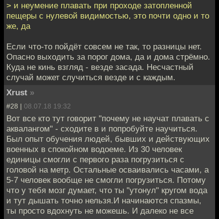
> и неумение плавать при проходе затопленной
пещеры с нулевой видимостью, это почти одно и то
же, да
Если что-то пойдёт совсем не так, то разницы нет.
Опасно выходить за порог дома, да и дома стрёмно.
Куда не кинь взгляд - везде засада. Несчастный
случай может случиться везде и с каждым.
Xrust
»
#28 |
08.07.18 19:32
Вот все кто тут говорит "почему не научат плавать с
аквалангом" - сходите в и попробуйте научиться.
Был опыт обучения людей, бывших и действующих
военных в спокойном водоеме. Из 30 человек
единицы смогли с первого раза погрузиться с
головой на метр. Остальные осваивались часами, а
5-7 человек вообще не смогли погрузиться. Потому
что у тебя мозг думает, что ты "утонул" кругом вода
и тут дышать точно нельзя.И начинаются спазмы,
ты просто вдохнуть не можешь. И далеко не все