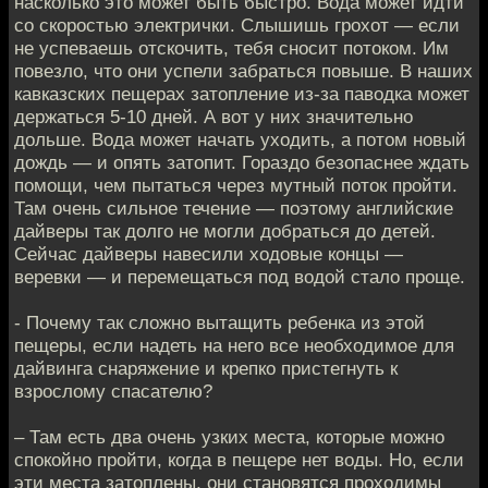
насколько это может быть быстро. Вода может идти
со скоростью электрички. Слышишь грохот — если
не успеваешь отскочить, тебя сносит потоком. Им
повезло, что они успели забраться повыше. В наших
кавказских пещерах затопление из-за паводка может
держаться 5-10 дней. А вот у них значительно
дольше. Вода может начать уходить, а потом новый
дождь — и опять затопит. Гораздо безопаснее ждать
помощи, чем пытаться через мутный поток пройти.
Там очень сильное течение — поэтому английские
дайверы так долго не могли добраться до детей.
Сейчас дайверы навесили ходовые концы —
веревки — и перемещаться под водой стало проще.
- Почему так сложно вытащить ребенка из этой
пещеры, если надеть на него все необходимое для
дайвинга снаряжение и крепко пристегнуть к
взрослому спасателю?
– Там есть два очень узких места, которые можно
спокойно пройти, когда в пещере нет воды. Но, если
эти места затоплены, они становятся проходимы