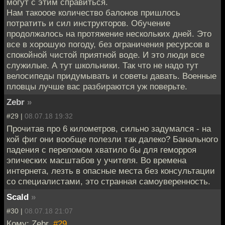
могут с этим справиться.
Нам такооое количество балонов пришлось
потратить и сил инструкторов. Обучение
продолжалось на протяжение нескольких дней. Это
все в хорошую погоду, без ограничения ресурсов в
спокойной чистой приятной воде. И это люди все
служилые. А тут школьники. Так что не надо тут
велосипеды придумывать и советы давать. Военные
пловцы лучше вас разбираются уж поверьте.
Zebr
»
#29 |
08.07.18 19:32
Прочитав про 6 километров, сильно задумался - на
кой фиг они вообще полезли так далеко? Банального
падения с переломом хватило бы для геморроя
эпических масштабов у учителя. Во времена
интернета, лезть в опасные места без консультации
со специалистами, это странная самоуверенность.
Scald
»
#30 |
08.07.18 21:07
Кому: Zebr,
#29