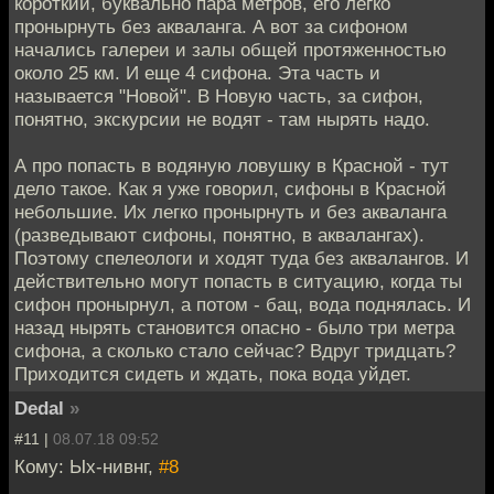
короткий, буквально пара метров, его легко
пронырнуть без акваланга. А вот за сифоном
начались галереи и залы общей протяженностью
около 25 км. И еще 4 сифона. Эта часть и
называется "Новой". В Новую часть, за сифон,
понятно, экскурсии не водят - там нырять надо.
А про попасть в водяную ловушку в Красной - тут
дело такое. Как я уже говорил, сифоны в Красной
небольшие. Их легко пронырнуть и без акваланга
(разведывают сифоны, понятно, в аквалангах).
Поэтому спелеологи и ходят туда без аквалангов. И
действительно могут попасть в ситуацию, когда ты
сифон пронырнул, а потом - бац, вода поднялась. И
назад нырять становится опасно - было три метра
сифона, а сколько стало сейчас? Вдруг тридцать?
Приходится сидеть и ждать, пока вода уйдет.
Dedal
»
#11 |
08.07.18 09:52
Кому: Ых-нивнг,
#8