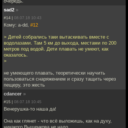
очередь.
sad2
»
#14 |
08.07.18 10:43
Кому: a-dd,
#12
> Детей собрались таки вытаскивать вместе с
водолазами. Там 5 км до выхода, местами по 200
метров под водой. Дети плавать не умеют, как
оказалось.
>
не умеющего плавать, теоретически научить
пользоваться снаряжением и сразу тащить через
пещеру, это жесть
cdancer
»
#15 |
08.07.18 10:45
Венерушка-то наша да!
Она как глянет - что всё выложишь, как на духу,
никакого Вышенкова не надо.