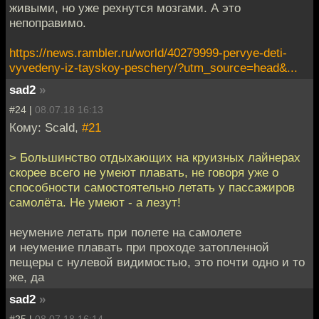
живыми, но уже рехнутся мозгами. А это
непоправимо.
https://news.rambler.ru/world/40279999-pervye-deti-
vyvedeny-iz-tayskoy-peschery/?utm_source=head&...
sad2
»
#24 |
08.07.18 16:13
Кому: Scald,
#21
> Большинство отдыхающих на круизных лайнерах
скорее всего не умеют плавать, не говоря уже о
способности самостоятельно летать у пассажиров
самолёта. Не умеют - а лезут!
неумение летать при полете на самолете
и неумение плавать при проходе затопленной
пещеры с нулевой видимостью, это почти одно и то
же, да
sad2
»
#25 |
08.07.18 16:14