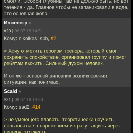
смогли. Особой глубины там не должно быть, но вот
течения - да. Главное чтобы не запаниковали в воде,
это основная жопа.
Инженегр
»
#20 |
08.07.18 14:51
Кому: nikolkas_spb,
#2
> Хочу отметить героизм тренера, который смог
сохранить спокойствие, организовал группу и помог
ребятам выжить. Сильный духом человек.
И он же - основной виновник возникновения
ситуации, как понимаю.
Scald
»
#21 |
08.07.18 14:53
Кому: sad2,
#14
> не умеющего плавать, теоретически научить
пользоваться снаряжением и сразу тащить через
пещеру, это жесть