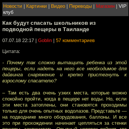
Новости
|
Картинки
|
Видео
|
Переводы
|
Магазин
|
VIP
клуб
Как будут спасать школьников из
подводной пещеры в Таиланде
07.07.18 22:17
|
Goblin
|
57 комментариев
Цитата:
- Почему так сложно вытащить ребенка из этой
пещеры, если надеть на него все необходимое для
дайвинга снаряжение и крепко пристегнуть к
взрослому спасателю?
– Там есть два очень узких места, которые можно
спокойно пройти, когда в пещере нет воды. Но, если
эти места затоплены, они становятся проходимы
только для очень опытных водолазов. Представьте —
на подводнике много оборудования, баллоны. И все
это при прохождении начинает цепляться за стенки
пещеры, заклинивать. Опытный человек поймет, где