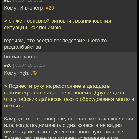
Кому: Инженегр,
#20
> он же - основной виновник возникновения
ситуации, как понимаю.
героизм, это всегда последствие чьего-то
раздолбайства
human_san
»
#26 |
08.07.18 16:26
Кому: hgh,
#9
> Поднести руку на расстояние в двадцать
сантиметров от лица - не проблема. Другое дело,
что у тайских дайверов такого оборудования могло и
не быть.
Камрад, ты же, наверное, нырял в местах скопления
ила, когда поднимаешь с дна взвесь и не видно
ничего даже если поднесёшь вплотную к маске?
Думаю там течением именно коричневая вода