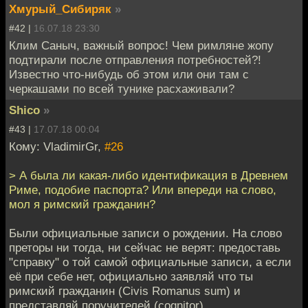
Хмурый_Сибиряк
»
#42 |
16.07.18 23:30
Клим Саныч, важный вопрос! Чем римляне жопу
подтирали после отправления потребностей?!
Известно что-нибудь об этом или они там с
черкашами по всей тунике расхаживали?
Shico
»
#43 |
17.07.18 00:04
Кому: VladimirGr,
#26
> А была ли какая-либо идентификация в Древнем
Риме, подобие паспорта? Или впереди на слово,
мол я римский гражданин?
Были официальные записи о рождении. На слово
преторы ни тогда, ни сейчас не верят: предоставь
"справку" о той самой официальные записи, а если
её при себе нет, официально заявляй что ты
римский гражданин (Civis Romanus sum) и
представляй поручителей (cognitor).