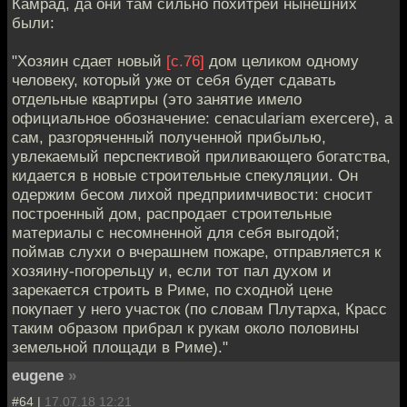
Камрад, да они там сильно похитрей нынешних
были:
"Хозяин сдает новый
[с.76]
дом целиком одному
человеку, который уже от себя будет сдавать
отдельные квартиры (это занятие имело
официальное обозначение: cenaculariam exercere), а
сам, разгоряченный полученной прибылью,
увлекаемый перспективой приливающего богатства,
кидается в новые строительные спекуляции. Он
одержим бесом лихой предприимчивости: сносит
построенный дом, распродает строительные
материалы с несомненной для себя выгодой;
поймав слухи о вчерашнем пожаре, отправляется к
хозяину-погорельцу и, если тот пал духом и
зарекается строить в Риме, по сходной цене
покупает у него участок (по словам Плутарха, Красс
таким образом прибрал к рукам около половины
земельной площади в Риме)."
eugene
»
#64 |
17.07.18 12:21