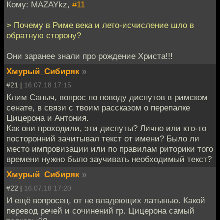
Кому: MAZAYkz,
#11
> Почему в Риме века и лето-исчисление шло в
обратную сторону?
Они заранее знали про рождение Христа!!!
Хмурый_Сибиряк
»
#21 |
16.07.18 17:15
Клим Саныч, вопрос по поводу диспутов в римском
сенате, в связи с твоим рассказом о перепалке
Цицерона и Антония.
Как они проходили, эти диспуты? Лично или кто-то
посторонний зачитывал текст от имени? Было ли
место импровизации или по правилам риторики того
времени нужно было заучивать необходимый текст?
Хмурый_Сибиряк
»
#22 |
16.07.18 17:20
И ещё вопросец, от не владеющих латынью. Какой
перевод речей и сочинений гр. Цицерона самый