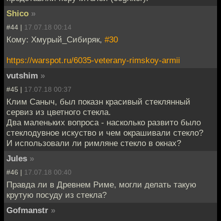
Shico
»
#44 |
17.07.18 00:14
Кому: Хмурый_Сибиряк,
#30
https://warspot.ru/6035-veterany-rimskoy-armii
vutshim
»
#45 |
17.07.18 00:37
Клим Саныч, был показн красивый стеклянный
сервиз из цветного стекла.
Два маленьких вопроса - насколько развито было
стеклодувное искуство и чем окрашивали стекло?
И использовали ли римляне стекло в окнах?
Jules
»
#46 |
17.07.18 00:40
Правда ли в Древнем Риме, могли делать такую
крутую посуду из стекла?
Gofmanstr
»