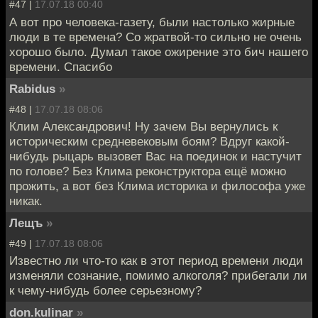
#47 |
17.07.18 00:40
А вот про человека-газету, были настолько жирные
люди в те времена? Со жратвой-то сильно не очень
хорошо было. Думал такое ожирение это бич нашего
времени. Спасибо
Rabidus
»
#48 |
17.07.18 08:06
Клим Александрович! Ну зачем Вы вернулись к
историческим средневековым боям? Вдруг какой-
нибудь рыцарь вызовет Вас на поединок и настучит
по голове? Без Клима реконструктора ещё можно
прожить, а вот без Клима историка и философа уже
никак.
Лещъ
»
#49 |
17.07.18 08:06
Известно ли что-то как в этот период времени люди
изменяли сознание, помимо алкоголя? прибегали ли
к чему-нибудь более серьезному?
don.kulinar
»