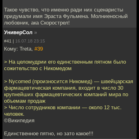
Такое чувство, что именно ради них сценаристы
придумали имя Эраста Фульмена. Молниеносный
любовник, ака Скорострел!
УниверСол
»
#41 |
16.07.18 23:15
Кому: Treta,
#39
> На цело­муд­рии его един­ст­вен­ным пят­ном было
сожи­тель­ство с Нико­медом
> Nycomed (произносится Никомед) — швейцарская
фармацевтическая компания, входит в число 30
крупнейших фармацевтических компаний мира по
объемам продаж
> Число сотрудников компании — около 12 тыс.
человек.
©Википедия
Единственное пятно, но зато какое!!!