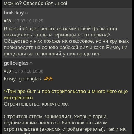
можно? Спасибо большое!
lock-key
»
#58 |
17.07.18 10:25
В какой общественно-экономической формации
находились галлы и германцы в тот период?
Общество у них похоже на классовое, но ни крупных
производств на основе рабской силы как в Риме, ни
феодальных отношений у них вроде нет.
gellouglas
»
#59 |
17.07.18 10:38
Кому: gellouglas,
#55
>Там про быт и про сторительство и много чего еще
интересного.
Строительство, конечно же.
Строительством занимались хитрые парни,
поднимавшие неплохое бабло как на самом
строительстве (экономя стройматериалы), так и на