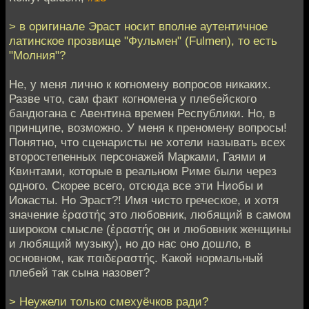
> в оригинале Эраст носит вполне аутентичное
латинское прозвище "Фульмен" (Fulmen), то есть
"Молния"?
Не, у меня лично к когномену вопросов никаких.
Разве что, сам факт когномена у плебейского
бандюгана с Авентина времен Республики. Но, в
принципе, возможно. У меня к преномену вопросы!
Понятно, что сценаристы не хотели называть всех
второстепенных персонажей Марками, Гаями и
Квинтами, которые в реальном Риме были через
одного. Скорее всего, отсюда все эти Ниобы и
Иокасты. Но Эраст?! Имя чисто греческое, и хотя
значение ἐραστής это любовник, любящий в самом
широком смысле (ἐραστής он и любовник женщины
и любящий музыку), но до нас оно дошло, в
основном, как παιδεραστής. Какой нормальный
плебей так сына назовет?
> Неужели только смехуёчков ради?