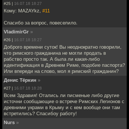
#25 |
16.07.18 18:27
Кому: MAZAYkz,
#11
Спасибо за вопрос, повеселило.
VladimirGr
»
#26 |
16.07.18 18:27
Доброго времени суток! Вы неоднократно говорили,
что римского гражданина не могли продать в
рабство просто так. А была ли какая-либо
идентификация в Древнем Риме, подобие паспорта?
Или впереди на слово, мол я римский гражданин?
Денис Тёркин
»
#27 |
16.07.18 18:28
Всем Здравия! Отались ли писменые либо другие
источни сообщающие о встрече Римских Легионов с
древними украми в Крыму и с кем вообще они там
встретились? Спасибоу работу!
Nurs
»