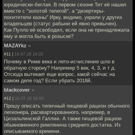
юридически-беглая. В первом сезоне Тит её нашел
вместе с "золотой телегой", а "дезертиры-
похитители казны" Ирку, видимо, украли у других
владельцев (статус рабыни ей явно привычен).
Как Пулло её освободил, если она не принадлежала
ему и могла быть в розыске?
MAZAYkz
»
#11 |
16.07.18 16:02
Почему в Риме века и лето-исчисление шло в
обратную сторону? Например 5 век, 4, 3, и т д.
Отсюда вытекает еще вопрос, какой сейчас на
самом деле год? Если убрать 2018й.
blackcover
»
#12 |
16.07.18 16:05
Прошу описать типичный пищевой рацион обычного
легионера, расквартированного, например, в
Цизальпинской Галлии. А также пищевой рацион
обыкновенного римлянина среднего достатка. Из
описываемого времени.