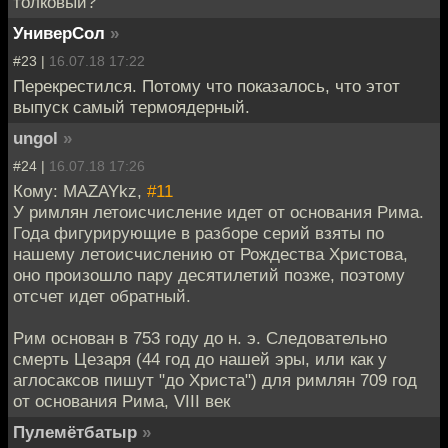
толковый?
УниверСол
»
#23 |
16.07.18 17:22
Перекрестился. Потому что показалось, что этот
выпуск самый термоядерный.
ungol
»
#24 |
16.07.18 17:26
Кому: MAZAYkz,
#11
У римлян летоисчисление идет от основания Рима.
Года фигурирующие в разборе серий взяты по
нашему летоисчислению от Рождества Христова,
оно произошло пару десятилетий позже, поэтому
отсчет идет обратный.
Рим основан в 753 году до н. э. Следовательно
смерть Цезаря (44 год до нашей эры, или как у
аглосаксов пишут "до Христа") для римлян 709 год
от основания Рима, VIII век
Пулемётбатыр
»