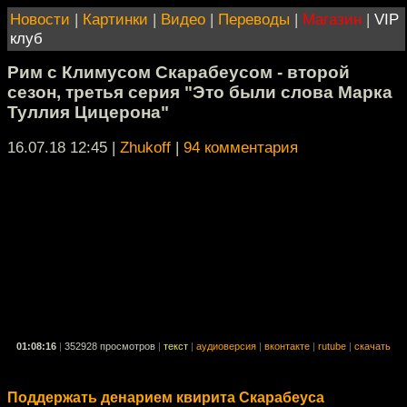
Новости
|
Картинки
|
Видео
|
Переводы
|
Магазин
|
VIP
клуб
Рим с Климусом Скарабеусом - второй
сезон, третья серия "Это были слова Марка
Туллия Цицерона"
16.07.18 12:45
|
Zhukoff
|
94 комментария
01:08:16
|
352928 просмотров
|
текст
|
аудиоверсия
|
вконтакте
|
rutube
|
скачать
Поддержать денарием квирита Скарабеуса