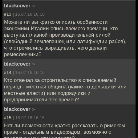
blackcover
»
#13 |
16.07.18 16:10
Можете ли вы кратко описать особенности
экономики Италии описываемого времени, кто
выступал главной производительной силой
(свободный землепашец или латифундии рабов),
что стремились выращивать, чего делали
ремесленники?
blackcover
»
#14 |
16.07.18 16:10
Кто отвечал за строительство в описываемый
период - местная община (какие-то дольщики или
местные власти) или подрядчики и
предприниматели тех времен?
blackcover
»
#15 |
16.07.18 16:16
Нет ли возможности кратко рассказать о римском
праве - отдельным видеорядом, возможно с