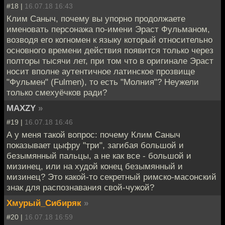
#18 |
16.07.18 16:43
Клим Саныч, почему вы упорно продолжаете
именовать персонажа по-имени Эраст Фульманом,
возводя его когномен к языку который относительно
основного времени действия появится только через
полторы тысячи лет, при том что в оригинале Эраст
носит вполне аутентичное латинское прозвище
"Фульмен" (Fulmen), то есть "Молния"? Неужели
только смехуёчков ради?
MAXZY
»
#19 |
16.07.18 16:46
А у меня такой вопрос: почему Клим Саныч
показывает цыфру "три", загибая большой и
безымянный пальцы, а не как все - большой и
мизинец, или на худой конец безымянный и
мизинец? Это какой-то секретный римско-масонский
знак для распознавания свой-чужой?
Хмурый_Сибиряк
»
#20 |
16.07.18 16:59