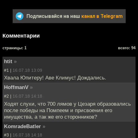
Подписывайся на наш
канал в Telegram
Комментарии
cтраницы: 1
всего: 94
htit
»
#1 |
16.07.18 13:09
Хвала Юпитеру! Аве Климус! Дождались.
HoffmanV
»
#2 |
16.07.18 14:18
Ходят слухи, что 700 лямов у Цезаря образовались
после победы на Помпеем и присвоения его
имущества, а так же его сторонников?
KomradeBatler
»
#3 |
16.07.18 14:18