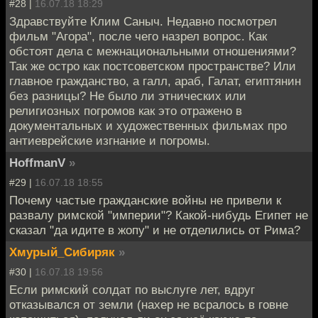
#28 |
16.07.18 18:29
Здравствуйте Клим Саныч. Недавно посмотрел
фильм "Агора", после чего назрел вопрос. Как
обстоят дела с межнациональными отношениями?
Так же остро как постсоветском пространстве? Или
главное гражданство, а галл, араб, Галат, египтянин
без разницы? Не было ли этнических или
религиозных погромов как это отражено в
документальных и художественных фильмах про
антиеврейские изгнание и погромы.
HoffmanV
»
#29 |
16.07.18 18:55
Почему частые гражданские войны не привели к
развалу римской "империи"? Какой-нибудь Египет не
сказал "да идите в жопу" и не отделились от Рима?
Хмурый_Сибиряк
»
#30 |
16.07.18 19:56
Если римский солдат по выслуге лет, вдруг
отказывался от земли (нахер не всралось в говне