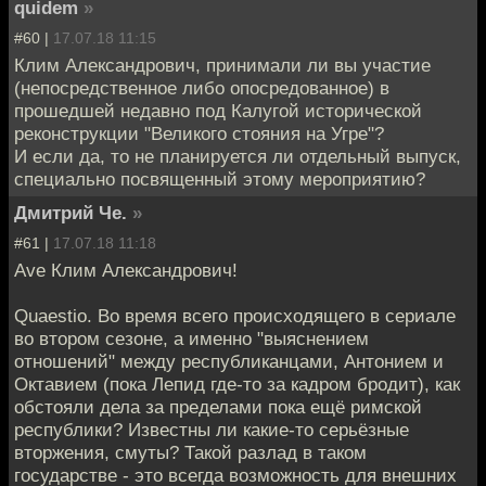
quidem
»
#60 |
17.07.18 11:15
Клим Александрович, принимали ли вы участие
(непосредственное либо опосредованное) в
прошедшей недавно под Калугой исторической
реконструкции "Великого стояния на Угре"?
И если да, то не планируется ли отдельный выпуск,
специально посвященный этому мероприятию?
Дмитрий Че.
»
#61 |
17.07.18 11:18
Ave Клим Александрович!
Quaestio. Во время всего происходящего в сериале
во втором сезоне, а именно "выяснением
отношений" между республиканцами, Антонием и
Октавием (пока Лепид где-то за кадром бродит), как
обстояли дела за пределами пока ещё римской
республики? Известны ли какие-то серьёзные
вторжения, смуты? Такой разлад в таком
государстве - это всегда возможность для внешних