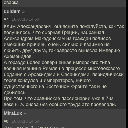
сварка
quidem
»
#7 |
16.07.18 14:59
Клим Александрович, объясните пожалуйста, как так
получилось, что сборная Греции, набранная
Александром Македонским из граждан полисов
имеющих причины очень сильно и взаимно не
любить друг друга, так запросто вынесла Империю
Ахеменидов.
А гораздо более совершенная имперского типа
военная машина Римлян в процессе многовекового
бодания с Арсакидами и Сасанидами, периодически
теряя консулов и императоров, ничего
существенного на Восточном Фронте так и не
добилась.
При том, что аравийские пассионарии уже в 7-м
веке н. э. снова без особого труда это проделали.
MiraLux
»
#8 |
16.07.18 14:59