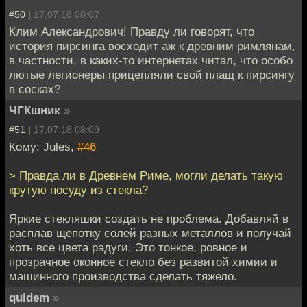
#50 |
17.07.18 08:07
Клим Александрович! Правду ли говорят, что
история пирсинга восходит аж к древним римлянам,
в частности, в каких-то интернетах читал, что особо
лютые легионеры прицепляли свой плащ к пирсингу
в сосках?
ЧГКшник
»
#51 |
17.07.18 08:09
Кому: Jules,
#46
> Правда ли в Древнем Риме, могли делать такую
крутую посуду из стекла?
Яркие стекляшки создать не проблема. Добавляй в
расплав щепотку солей разных металлов и получай
хоть все цвета радуги. Это тонкое, ровное и
прозрачное оконное стекло без развитой химии и
машинного производства сделать тяжело.
quidem
»