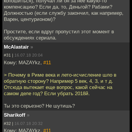
копошиться), получал ли он за неё какую-то
компенсацию? Если да, то, Деньгой? Рабами?
Должностью (если службу закончил, как например,
Варен, центурионом)?
Простите, если вдруг пропустил этот момент в
обсуждениях сериала.
McAlastair
»
#31 |
16.07.18 20:04
Кому: MAZAYkz,
#11
> Почему в Риме века и лето-исчисление шло в
обратную сторону? Например 5 век, 4, 3, и т д.
Отсюда вытекает еще вопрос, какой сейчас на
самом деле год? Если убрать 2018й.
Ты это серьезно? Не шутишь?
Sharikoff
»
#32 |
16.07.18 20:32
Кому: MAZAYkz,
#11