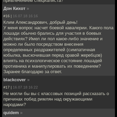
привлечением специалиста?
Дон Кихот
»
#16 |
16.07.18 16:16
Клим Александрович, добрый день!
У меня вопрос насчет боевой кавалерии. Какого пола
лошади обычно брались для участия в боевых
действиях? Имел ли пол какое-либо значение и
можно ли было посредством внесения
определенных раздражителей (симпатичная
кобылка, выскочившая перед оравой жеребцов)
влиять на психологическое состояние лошадей
противника и манипулировать их поведением?
Заранее благодарю за ответ.
blackcover
»
#17 |
16.07.18 16:22
Не могли бы вы с классовых позиций рассказать о
причинах побед римлян над окружающими
народами?
quidem
»