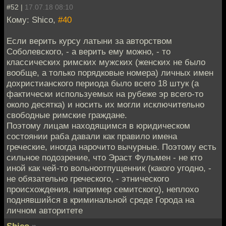
#52 |
17.07.18 08:10
Кому: Shico,
#40
Если верить курсу латыни за авторством
Соболевского, - а верить ему можно, - то
классических римских мужских (женских не было
вообще, а только порядковые номера) личных имен
дохристианского периода было всего 18 штук (а
фактически используемых на рубеже эр всего-то
около десятка) и носить их могли исключительно
свободные римские граждане.
Поэтому лицам находящимся в юридическом
состоянии раба давали как правило имена
греческие, иногда нарочито вычурные. Поэтому есть
сильное подозрение, что Эраст Фульмен - не кто
иной как чей-то вольноотпущенник (какого угодно, -
не обязательно греческого, - этнического
происхождения, например семитского), неплохо
поднявшийся в криминальной среде Города на
личном авторитете
Shico
»