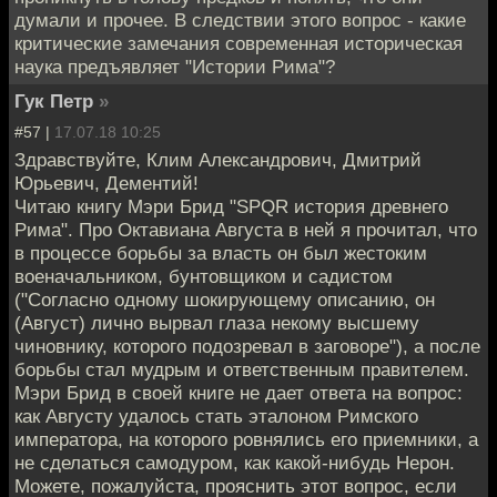
думали и прочее. В следствии этого вопрос - какие
критические замечания современная историческая
наука предъявляет "Истории Рима"?
Гук Петр
»
#57 |
17.07.18 10:25
Здравствуйте, Клим Александрович, Дмитрий
Юрьевич, Дементий!
Читаю книгу Мэри Брид "SPQR история древнего
Рима". Про Октавиана Августа в ней я прочитал, что
в процессе борьбы за власть он был жестоким
военачальником, бунтовщиком и садистом
("Согласно одному шокирующему описанию, он
(Август) лично вырвал глаза некому высшему
чиновнику, которого подозревал в заговоре"), а после
борьбы стал мудрым и ответственным правителем.
Мэри Брид в своей книге не дает ответа на вопрос:
как Августу удалось стать эталоном Римского
императора, на которого ровнялись его приемники, а
не сделаться самодуром, как какой-нибудь Нерон.
Можете, пожалуйста, прояснить этот вопрос, если