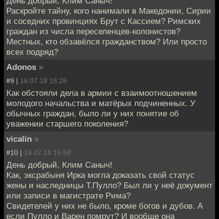
День добрый, Клим Саныч!
Раскройте тайну, кого нанимали в Македонии, Сирии
и соседних провинциях Брут с Кассием? Римских
граждан из числа переселенцев-колонистов?
Местных, кто обзавёлся гражданством? Или просто
всех подряд?
Adonos
»
#9 |
16.07.18 15:26
Как обстояли дела в армии с взаимоотношением
молодого начальства и матёрых подчиненных. У
обычных граждан, было ли у них понятие об
уважении старшего поколения?
vicalin
»
#10 |
16.07.18 15:58
День добрый, Клим Саныч!
Как, эксрабыня Ирка могла доказать свой статус
жены и наследницы Т.Пулло? Был ли у неё документ
или записи в магистрате Рима?
Свидетелей у них не было, кроме богов и дубов. А
если Пулло и Варен помрут? И вообще она