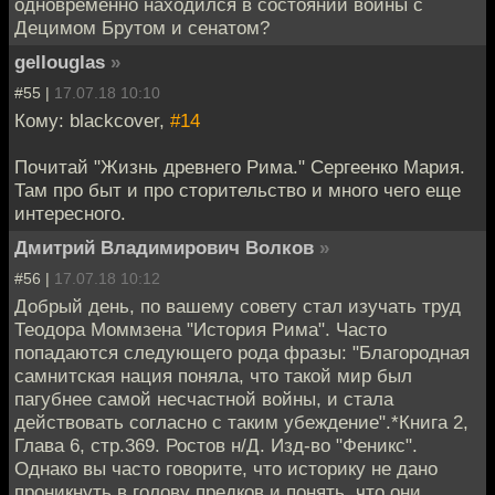
одновременно находился в состоянии войны с
Децимом Брутом и сенатом?
gellouglas
»
#55 |
17.07.18 10:10
Кому: blackcover,
#14
Почитай "Жизнь древнего Рима." Сергеенко Мария.
Там про быт и про сторительство и много чего еще
интересного.
Дмитрий Владимирович Волков
»
#56 |
17.07.18 10:12
Добрый день, по вашему совету стал изучать труд
Теодора Моммзена "История Рима". Часто
попадаются следующего рода фразы: "Благородная
самнитская нация поняла, что такой мир был
пагубнее самой несчастной войны, и стала
действовать согласно с таким убеждение".*Книга 2,
Глава 6, стр.369. Ростов н/Д. Изд-во "Феникс".
Однако вы часто говорите, что историку не дано
проникнуть в голову предков и понять, что они