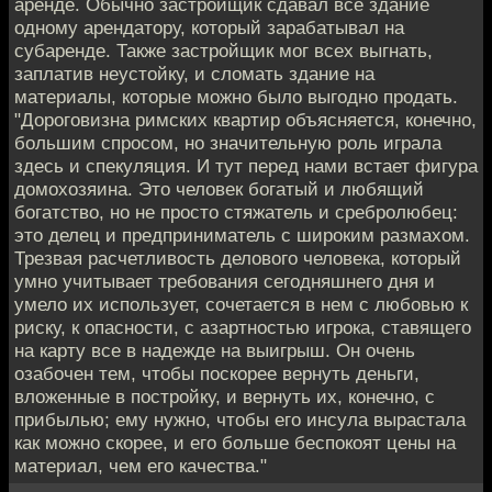
аренде. Обычно застройщик сдавал все здание
одному арендатору, который зарабатывал на
субаренде. Также застройщик мог всех выгнать,
заплатив неустойку, и сломать здание на
материалы, которые можно было выгодно продать.
"Дороговизна римских квартир объясняется, конечно,
большим спросом, но значительную роль играла
здесь и спекуляция. И тут перед нами встает фигура
домохозяина. Это человек богатый и любящий
богатство, но не просто стяжатель и сребролюбец:
это делец и предприниматель с широким размахом.
Трезвая расчетливость делового человека, который
умно учитывает требования сегодняшнего дня и
умело их использует, сочетается в нем с любовью к
риску, к опасности, с азартностью игрока, ставящего
на карту все в надежде на выигрыш. Он очень
озабочен тем, чтобы поскорее вернуть деньги,
вложенные в постройку, и вернуть их, конечно, с
прибылью; ему нужно, чтобы его инсула вырастала
как можно скорее, и его больше беспокоят цены на
материал, чем его качества."