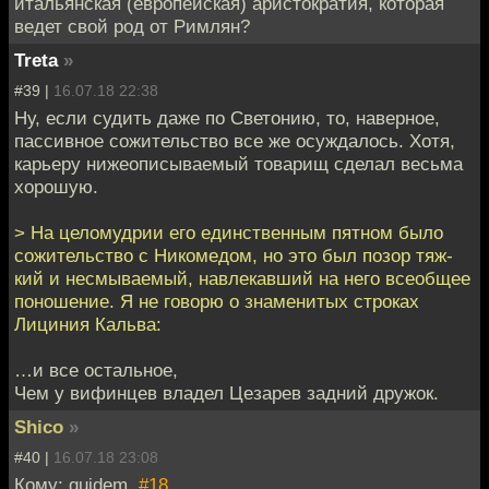
итальянская (европейская) аристократия, которая
ведет свой род от Римлян?
Treta
»
#39 |
16.07.18 22:38
Ну, если судить даже по Светонию, то, наверное,
пассивное сожительство все же осуждалось. Хотя,
карьеру нижеописываемый товарищ сделал весьма
хорошую.
> На цело­муд­рии его един­ст­вен­ным пят­ном было
сожи­тель­ство с Нико­медом, но это был позор тяж­
кий и несмы­ва­е­мый, навле­кав­ший на него все­об­щее
поно­ше­ние. Я не гово­рю о зна­ме­ни­тых стро­ках
Лици­ния Каль­ва:
…и все осталь­ное,
Чем у вифин­цев вла­дел Цеза­рев зад­ний дру­жок.
Shico
»
#40 |
16.07.18 23:08
Кому: quidem,
#18