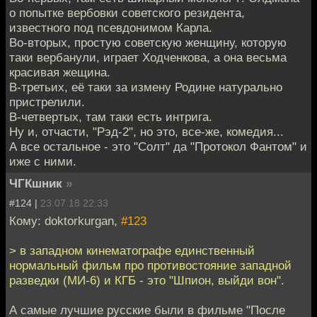
о попытке вербовки советского резидента,
известного под псевдонимом Карла.
Во-вторых, простую советскую женщину, которую
таки вербанули, играет Ходченкова, а она весьма
красивая жещина.
В-третьих, её таки за измену Родине натурально
пристрелили.
В-четвертых, там таки есть интрига.
Ну и, отчасти, "Рэд-2", но это, все-же, комедия...
А все остальное - это "Солт" да "Протокол Фантом" и
иже с ними.
ЧГКшник
»
#124 |
23.07.18 22:33
Кому: doktorkurgan,
#123
> в западном кинематографе единственный
нормальный фильм про противостояние западной
разведки (МИ-6) и КГБ - это "Шпион, выйди вон".
А самые лучшие русские были в фильме "После