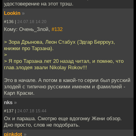
удостоверение на этот трэш.
Lookin
»
#136 |
24.07.18 14:20
Кому: Очень_Злой,
#132
> Зора Дрынова, Леон Стабух (Эдгар Берроуз,
книжки про Тарзана).
>
> Я про Тарзана лет 20 назад читал, и помню, что
глав.злодея звали Nikolay Rokov!!!
Это в начале. А потом в какой-то серии был русский
злодей с типично русскими именем и фамилией -
Карл Краски.
nks
»
#137 |
24.07.18 15:44
Ох и параша. Смотрю еще вдогонку Жени обзор.
Дно просто, слов не подобрать.
pinkdot
»