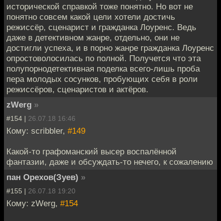
исторической справкой тоже понятно. Но вот не
понятно совсем какой цели хотели достичь
режиссёр, сценарист и гражданка Лоуренс. Ведь
даже в детективном жанре, отдельно, они не
достигли успеха, и в порно жанре гражданка Лоуренс
опростоволосилась по полной. Получется что эта
полупорнодетективная поделка всего-лишь проба
пера молодых сосунков, пробующих себя в роли
режиссёров, сценаристов и актёров.
zWerg
»
#154 |
26.07.18 16:46
Кому: scribbler,
#149
Какой-то графоманский высер воспалённой
фантазии, даже и обсуждать-то нечего, к сожалению
пан Орехов(Зуев)
»
#155 |
26.07.18 19:20
Кому: zWerg,
#154