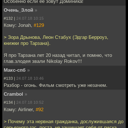
Особенно если её зовут Доминика!
Очень_Злой
»
#132 |
24.07.18 10:15
Кому: Jonah,
#129
> Зора Дрынова, Леон Стабух (Эдгар Берроуз,
книжки про Тарзана).
Я про Тарзана лет 20 назад читал, и помню, что
глав.злодея звали Nikolay Rokov!!!
Макс-спб
»
#133 |
24.07.18 10:46
Разбор - огонь. Фильм смотреть уже незачем.
Crambol
»
#134 |
24.07.18 10:52
Кому: Airliner,
#92
> Почему эта нервная гражданка, дослужившаяся до
серьезного гос. поста, не защищает себя от риска