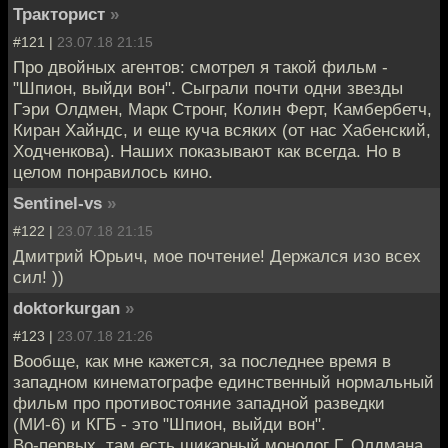
Тракторист
»
#121 |
23.07.18 21:15
Про двойных агентов: смотрел я такой фильм -
"Шпион, выйди вон". Сыграли почти одни звезды
Гэри Олдмен, Марк Стронг, Колин Ферт, Камбербетч,
Киран Хайндс, и еще куча всяких (от нас Хабенский,
Ходченкова). Наших показывают как всегда. Но в
целом понравилось кино.
Sentinel-vs
»
#122 |
23.07.18 21:15
Дмитрий Юрьич, мое почтение! Держался изо всех
сил! ))
doktorkurgan
»
#123 |
23.07.18 21:26
Вообще, как мне кажется, за последнее время в
западном кинематографе единственный нормальный
фильм про противостояние западной разведки
(МИ-6) и КГБ - это "Шпион, выйди вон".
Во-первых, там есть шикарный монолог Г. Олдмана