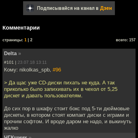
Подписывайся на канал в
Дзен
Комментарии
cтраницы:
1
| 2
всего: 157
Delta
»
#101 |
23.07.18 13:11
Кому: nikolkas_spb,
#96
> Да щас уже CD-диски пихать не куда. А так
приколько было запихивать их в чехол от 5,25
дискет и давать пользователям.
До сих пор в шкафу стоит бокс под 5-ти дюймовые
дискеты, в котором стоят компакт диски с играми и
прочим софтом. И вроде даром не надо, и выкинуть
жалко
ЧГКшник
»