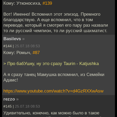
Кому: Утконосиха,
#139
Вот! Именно! Вспомнил этот эпизод. Премного
благодарствую. А еще вспомнил, что в том
переводе, который я смотрел его пару раз назвали
то ли русский чемпион, то ли русский шахматист.
Basilevs
»
#144 |
25.07.18 08:53
Кому: Ромыч,
#87
> Про бабУшку, ну это сразу Taurin - Katjushka
А я сразу танец Мамушка вспомнил, из Семейки
Адамс!
https://www.youtube.com/watch?v=d4GzRXXwAsw
rezzo
»
#145 |
25.07.18 08:53
Удивительно, конечно, как можно было в такое