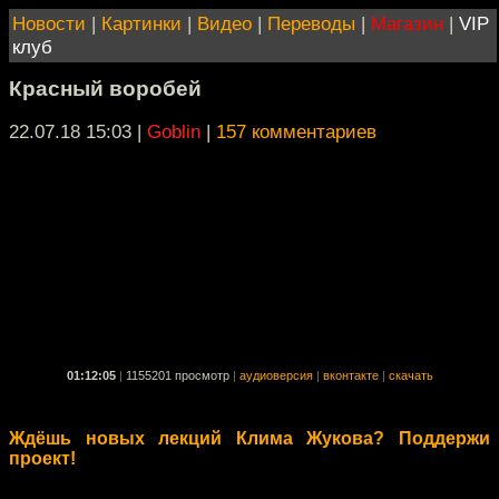
Новости
|
Картинки
|
Видео
|
Переводы
|
Магазин
|
VIP
клуб
Красный воробей
22.07.18 15:03
|
Goblin
|
157 комментариев
01:12:05
|
1155201 просмотр
|
аудиоверсия
|
вконтакте
|
скачать
Ждёшь новых лекций Клима Жукова? Поддержи
проект!