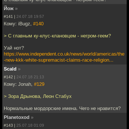
Йож
»
#141 |
24.07.18 19:57
Кому: iBugz,
#140
> С главным ку-клус-клановцем - негром-геем?
Уай нот?
https://www.independent.co.uk/news/world/americas/the
-new-kkk-white-supremacist-claims-race-religion...
Scald
»
#142 |
24.07.18 21:13
Кому: Jonah,
#129
> Зора Дрынова, Леон Стабух
Нормальные мордорские имена. Чего не нравится?
Planetoxod
»
#143 |
25.07.18 01:09