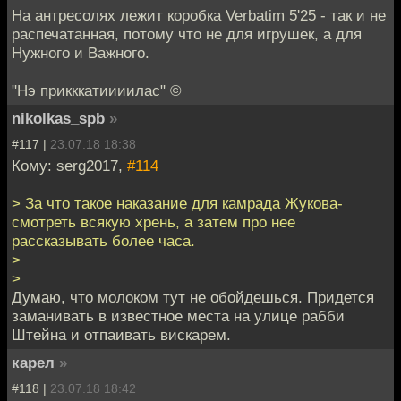
На антресолях лежит коробка Verbatim 5'25 - так и не
распечатанная, потому что не для игрушек, а для
Нужного и Важного.
"Нэ прикккатиииилас" ©
nikolkas_spb
»
#117 |
23.07.18 18:38
Кому: serg2017,
#114
> За что такое наказание для камрада Жукова-
смотреть всякую хрень, а затем про нее
рассказывать более часа.
>
>
Думаю, что молоком тут не обойдешься. Придется
заманивать в известное места на улице рабби
Штейна и отпаивать вискарем.
карел
»
#118 |
23.07.18 18:42