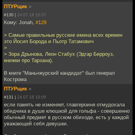
ПТУРщик
»
#130 |
24.07.18 10:07
Кому: Jonah,
#129
> Самые правильные русские имена всех времен
это Йосип Борода и Пьотр Татамович
>
> Зора Дрынова, Леон Стабух (Эдгар Берроуз,
книжки про Тарзана).
В книге "Маньчжурский кандидат" был генерал
Кострома
ПТУРщик
»
#131 |
24.07.18 10:09
если память не изменяет, главгероиня отмудохала
обидчика в душе клюшкой для гольфа - совершенно
обычный предмет в русском обиходе, есть у каждой
уважающей себя девушки.