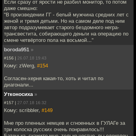
Если сразу от ярости не разбил монитор, то потом
даже смешно:
"В произведении ГГ - белый мужчина средних лет с
женой и тремя детьми. Но на самом деле под ним
автор подразумевает старого бездомного негра-
трансвестита, собирающего деньги на операцию по
смене четвёртого пола на восьмой..."
boroda951
»
#156 |
26.07.18 19:43
Кому: zWerg,
#154
Согласен-херня какая-то, хоть и читал по
диагонали...
Утконосиха
»
#157 |
27.07.18 16:32
Кому: scribbler,
#149
Мне про пленных немцев и сгноенных в ГУЛАГе за
три колоска русских очень понравилось!!!
Батенька, скажите мне, только честно -вы одеколон