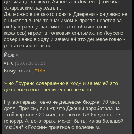
дерьмище затянуть Айронса и Лоуренс (они оба -
оскаровские лауреаты)...
Да, можно еще как-то понять Джереми - он давно не
снимался в чем-то значимом и просто берется за
любую работу, например, хотя обычно (мне
казалось) играет в толковых фильмах, но Лоуренс
совершенно в ходу и зачем ей это дешевое говно -
решительно не ясно.
Йож
»
#146 |
25.07.18 10:21
Кому: rezzo,
#145
> но Лоуренс совершенно в ходу и зачем ей это
дешевое говно - решительно не ясно.
Ну, во-первых говно не дешевое- бюджет 70 мил.
долл. Причем, пишут, что Дженни заработала на
этой картине ~20 мил, т.е. почти 1/3 бюджета- ее
гонорар. А, во-вторых, может быть, из-за большой
"любви" к России- приятное с полезным.