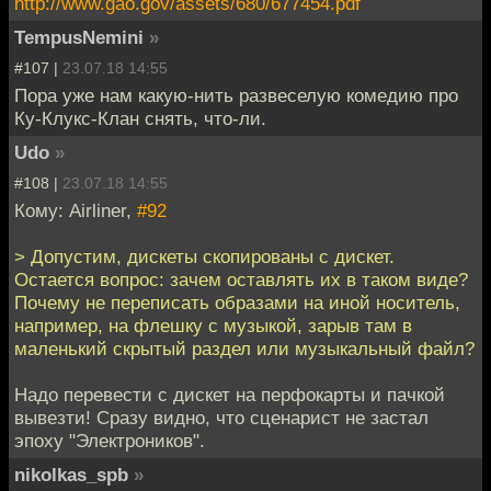
http://www.gao.gov/assets/680/677454.pdf
TempusNemini
»
#107 |
23.07.18 14:55
Пора уже нам какую-нить развеселую комедию про
Ку-Клукс-Клан снять, что-ли.
Udo
»
#108 |
23.07.18 14:55
Кому: Airliner,
#92
> Допустим, дискеты скопированы с дискет.
Остается вопрос: зачем оставлять их в таком виде?
Почему не переписать образами на иной носитель,
например, на флешку с музыкой, зарыв там в
маленький скрытый раздел или музыкальный файл?
Надо перевести с дискет на перфокарты и пачкой
вывезти! Сразу видно, что сценарист не застал
эпоху "Электроников".
nikolkas_spb
»