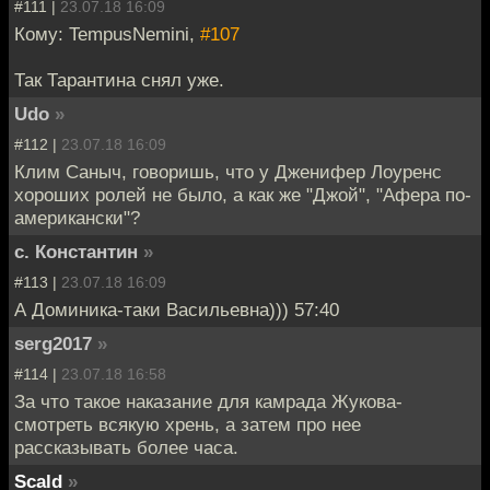
#111 |
23.07.18 16:09
Кому: TempusNemini,
#107
Так Тарантина снял уже.
Udo
»
#112 |
23.07.18 16:09
Клим Саныч, говоришь, что у Дженифер Лоуренс
хороших ролей не было, а как же "Джой", "Афера по-
американски"?
с. Константин
»
#113 |
23.07.18 16:09
А Доминика-таки Васильевна))) 57:40
serg2017
»
#114 |
23.07.18 16:58
За что такое наказание для камрада Жукова-
смотреть всякую хрень, а затем про нее
рассказывать более часа.
Scald
»