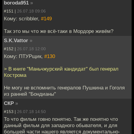
boroda951
»
#151 |
26.07.18 09:06
Кому: scribbler,
#149
Так это мы что же всё-таки в Мордоре живём?
S.K.Vattor
»
#152 |
26.07.18 12:00
Кому: ПТУРщик,
#130
> В книге "Маньчжурский кандидат" был генерал
Кострома
Не могу не вспомнить генералов Пушкина и Гоголя
из ранней "Бондианы"
СКР
»
#153 |
26.07.18 14:50
То что фильм говно понятно. Так же понятно что
данный фильм для западного обывателя, и для
большей части нашего является документально-