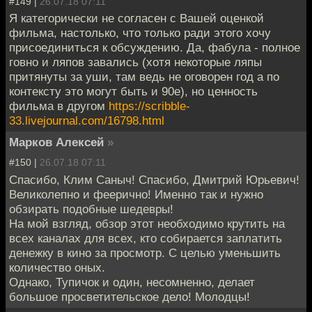
#149 |
26.07.18 07:11
Я категорически не согласен с Вашей оценкой
фильма, настолько, что только ради этого хочу
присоединиться к обсуждению. Да, фабула - полное
говно и ляпов завались (хотя некоторые ляпы
притянуты за уши, там ведь не оговорен год а по
контексту это могут быть и 90е), но ценность
фильма в другом
https://scribble-
33.livejournal.com/16798.html
Марков Алексей
»
#150 |
26.07.18 07:11
Спасибо, Клим Саныч! Спасибо, Дмитрий Юрьевич!
Великолепно и феерично! Именно так и нужно
обзирать подобные шедевры!
На мой взгляд, обзор этот необходимо крутить на
всех каналах для всех, кто собирается заплатить
денежку в кино за просмотр. С целью уменьшить
количество оных.
Однако, Тупичок и один, несомненно, делает
большое просветительское дело! Молодцы!