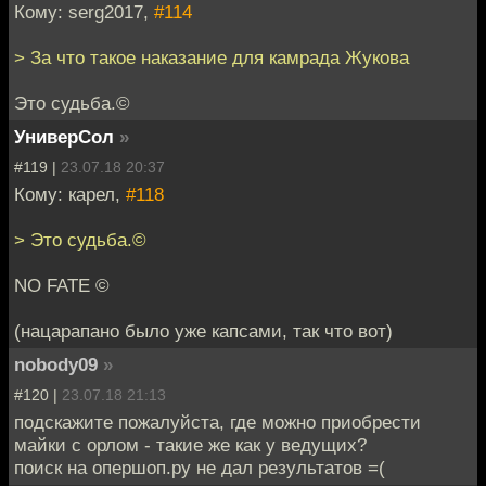
Кому: serg2017,
#114
> За что такое наказание для камрада Жукова
Это судьба.©
УниверСол
»
#119 |
23.07.18 20:37
Кому: карел,
#118
> Это судьба.©
NO FATE ©
(нацарапано было уже капсами, так что вот)
nobody09
»
#120 |
23.07.18 21:13
подскажите пожалуйста, где можно приобрести
майки с орлом - такие же как у ведущих?
поиск на опершоп.ру не дал результатов =(