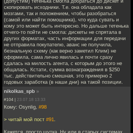
(допустим) тетенька смогла добраться до дискет и
скопировать исходники. Т.е. она обладала как
мозгами, так и положением, чтобы разобраться
(самой или найти помощника), что куда сувать и
кому это может быть интересно. Но дальше тетенька
отчего-то пойти не смогла: дискеты не спрятала в
других форматах, часть информации для передачи
не отправила покупателю, аванс не получила,
безнальную схему (как верно заметил Клим) не
оформила, сама лично явилась и почти сразу
сдалась на милость агента, с которым до этого не
общалась. Кстати, сумма вознаграждения в $250
тыс. действительно смешная, это примерно 2
годовых заработка (в наши дни) на такой позиции.
nikolkas_spb
»
#104 |
23.07.18 13:33
Кому: Osynlig,
#98
> читай мой пост
#91
.
Кажется, просто шутка. Ну или в старых системах,