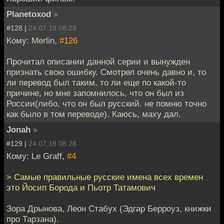
Planetoxod
»
#128 |
24.07.18 08:28
Кому: Merlin,
#126
Прочитал описании данной серии и вынужден
признать свою ошибку. Смотрел очень давно и, то
ли перевод был таким, то ли еще по какой-то
причине, но мне запомнилось, что он был из
России(либо, что он был русский. не помню точно
как было в том переводе). Каюсь, маху дал.
Jonah
»
#129 |
24.07.18 08:28
Кому: Le Graff,
#4
> Самые правильные русские имена всех времен
это Йосип Борода и Пьотр Татамович
Зора Дрынова, Леон Стабух (Эдгар Берроуз, книжки
про Тарзана).