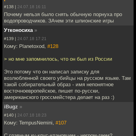
#138 |
24.07.18 16:11
Почему нельзя было снять обычную порнуха про
водопроводчиков. ЗАчем эти шпионские игры
Утконосиха
»
#139 |
24.07.18 17:21
Кому: Planetoxod,
#128
> но мне запомнилось, что он был из России
Это потому что он написал записку для
возлюбленной своего убийцы на русском языке. Там
такой собирательный образ - имя непонятное
восточноевропейское, пишет по-русски,
американского гроссмейстера делает на раз :)
iBugz
»
#140 |
24.07.18 18:23
Кому: TempusNemini,
#107
С главным ку-клус-клановцем - негром-геем?