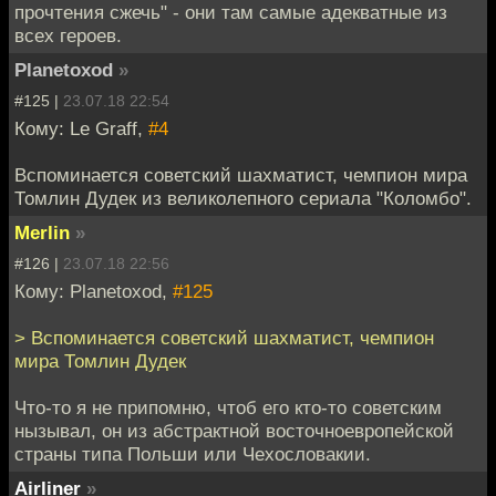
прочтения сжечь" - они там самые адекватные из
всех героев.
Planetoxod
»
#125 |
23.07.18 22:54
Кому: Le Graff,
#4
Вспоминается советский шахматист, чемпион мира
Томлин Дудек из великолепного сериала "Коломбо".
Merlin
»
#126 |
23.07.18 22:56
Кому: Planetoxod,
#125
> Вспоминается советский шахматист, чемпион
мира Томлин Дудек
Что-то я не припомню, чтоб его кто-то советским
нызывал, он из абстрактной восточноевропейской
страны типа Польши или Чехословакии.
Airliner
»