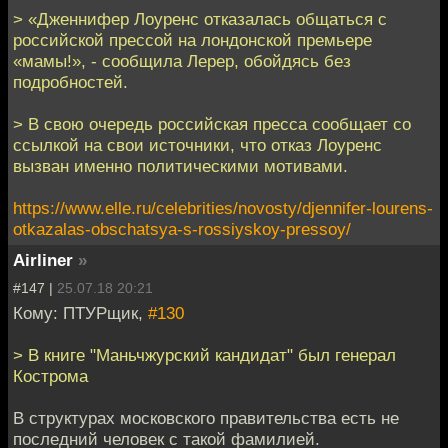
> «Дженнифер Лоуренс отказалась общаться с
российской прессой на лондонской премьере
«мамы!», - сообщила Лерер, обойдясь без
подробностей.
> В свою очередь российская пресса сообщает со
ссылкой на свои источники, что отказ Лоуренс
вызван именно политическими мотивами.
https://www.elle.ru/celebrities/novosty/djennifer-lourens-
otkazalas-obschatsya-s-rossiyskoy-pressoy/
Airliner
»
#147 |
25.07.18 20:21
Кому: ПТУРщик,
#130
> В книге "Маньчжурский кандидат" был генерал
Кострома
В структурах московского правительства есть не
последний человек с такой фамилией.