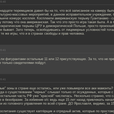
20:40
надцати тюремщиков давил бы на то, что всё записанное на камеру был
ультурно-массовых мероприятий, в данном исправительном учреждении,
нынче конкурс косплея. Косплеили американскую тюрьму Гуантанамо - 
 потому что она американская. Так что это просто игра такая была. А в 
мократические тюрьмы ЦРУ в демократической Польше, просто произош
не бывает. Зато теперь, освободившись от лицемерных условностей тота
 те же игры, что и в странах свободы и прав человека.
20:41
 ли фигурантами остальные 11 или 12 присутствующих. За то, что не пре
е только свидетелями пойдут.
20:41
ные" зоны в стране еще остались, или уже повымерли все аки мамонты? 
гда о существовании "черных" слышал только от осужденных, которые с
 остальная часть РФ уже "красной" числилась. Несколько странно, что 
 в безобразии. За избиение о/с ведь еще 15 лет назад привлекать нача
и из головного управления по всей стране. ДО Ярославля, видимо, за 1
оспитания существует каптёрщик и отрядный актив, которые по простом