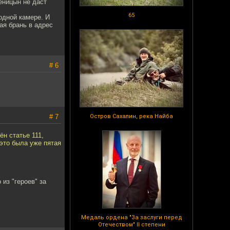
еницын не даст
65
одной камере. И
ая брань в адрес
# 6
# 7
Остров Сахалин, река Найба
ён статье 111,
 это была уже пятая
из "героев" за
Медаль ордена "За заслуги перед
Отечеством" II степени