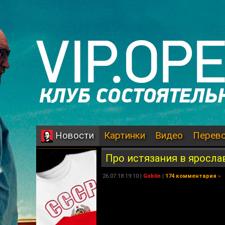
Картинки
Видео
Перев
Новости
Про истязания в яросла
26.07.18 19:10 |
Goblin
|
174 комментария
»