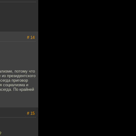
# 14
ализме, потому что
е из президентского
всегда приговор
ея социализма и
сегда. По крайней
# 15
?