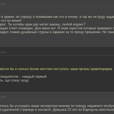
21:26
 в армии, не спрошу о понимании как что и почем, а так же не буду зада
 кто по жизни".
рос. Ты хотябы один раз читал законы, любой кодекс?
ждан ответ очевиден. Для меня нет. Я знаю юристов которые примерно 
задел тонкие душевные струны и заранее за то прошу прощение. Но таки
21:26
 могли бы и сильно более жестоко поступить наши органы правопорядка.
пиздоболов -- каждый первый.
ть, ща слезу пущу.
21:26
елось бы услышать ваше экспертное мнение по поводу недавнего возбу
а удаленной странице в контакте. Девушка 23 лет из Барнаула неиллюз