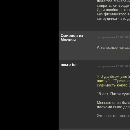
педагога Макарен
соврать, он вроде 
Да и вообще, этог
без физического в
сотрудника - это 
Смирнов из
отправлено 26.07.18 
Москвы
А телесные наказ
necro-tor
отправлено 26.07.18 
> В далёком уже 2
часть 1 - “Причин
судимость юного 
19 лет. Пятая суд
Меньше слов было 
плечами было девя
Это просто, прекр