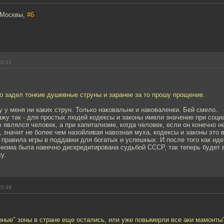
 Москвы,
#6
22:21
о задел тонкие душевные струны и заранее за то прошу прощение.
у у меня ни каких струн. Только наковальни и наковаленки. Бей смело.
ажу так - для простых людей кодексы и законы имели значение при соци
 являлся человек, а при капитализме, когда человек, если он конечно н
, значит не более чем назойливая навозная муха, кодексы и законы это 
правила игры в поддавки для богатых и успешных. И после того как ид
изма была навечно дискредитирована судьбой СССР, так теперь будет в
у.
23:49
рные" зоны в стране еще остались, или уже повымерли все аки мамонты