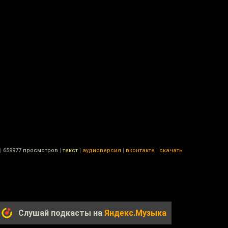
|
659977 просмотров
|
текст
|
аудиоверсия
|
вконтакте
|
скачать
Слушай подкасты на
Яндекс.Музыка