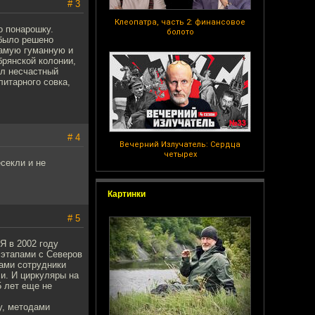
# 3
Клеопатра, часть 2: финансовое
о понарошку.
болото
 было решено
самую гуманную и
брянской колонии,
ёл несчастный
литарного совка,
# 4
Вечерний Излучатель: Сердца
четырех
секли и не
Картинки
# 5
Я в 2002 году
 этапами с Северов
сами сотрудники
ли. И циркуляры на
5 лет еще не
у, методами