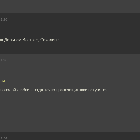
21:26
на Дальнем Востоке, Сахалине.
21:26
чай
днополой любви - тогда точно правозащитники вступятся.
21:34