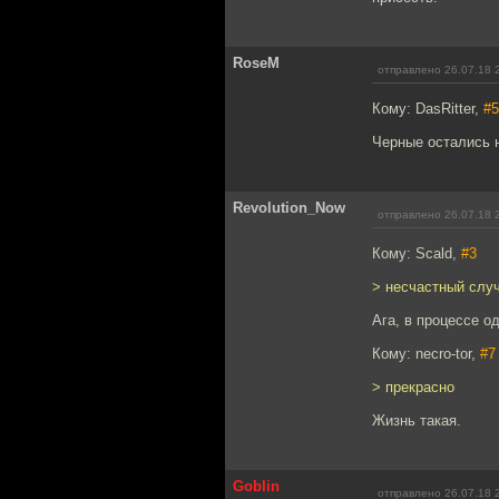
RoseM
отправлено 26.07.18 
Кому: DasRitter,
#5
Черные остались 
Revolution_Now
отправлено 26.07.18 
Кому: Scald,
#3
> несчастный слу
Ага, в процессе о
Кому: necro-tor,
#7
> прекрасно
Жизнь такая.
Goblin
отправлено 26.07.18 