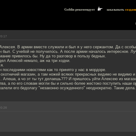
Goblin рекомендует
заказывать
создан
20:17
Алексея. В армии вместе служили и был я у него сержантом. Да с особ
н был. С учебой не получилось. А после армии началось интересное. Лу
мание привилось бы. Ну да то разговор в пользу бедных.
ел Алексей немало, аж на три ходки.
 я.
 последними новостями как то принято у нас в мордоре.
в охотничий магазин, а там ножей всяких прекрасных видимо не видимо и
... Алеша, а чо эт ты тут делаешь??? И пришлось уйти Алексею из магаз
ва, а по его словам могли бы и сильно более жестоко поступить наши о
алели его бедолагу "незаконно осужденного" неоднократно. Такие дела.
20:26