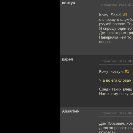
ковтун
отправлено 26.07.18 
Кому: Scald,
#3
е спрошу о службе
руукий вопрос- "ты
Я спрошу один воп
Для некоторых гра
Наверняка чем то 
вопрос.
карел
отправлено 26.07.18 
Кому: ковтун,
#1
> а по его словам
Среди таких алёш 
Ножег ему не купи
Ahsarbek
отправлено 26.07.18 
Дим Юрьевич, хот
дела за репосты н
присесть.