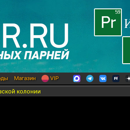
оды
Магазин
VIP
вской колонии