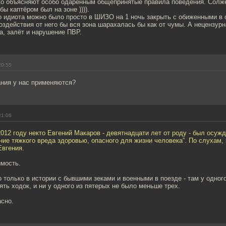
ко объясняют особо одаренным общепринятые правила поведения. Солж
бы каптёром был на зоне )))).
о идиота можно было просто в ШИЗО на 1 ночь закрыть с обиженными в 
оздействия от него бы вся зона шарахалась бы как от чумы. А нецензурн
да, залёт и нарушение ПВР.
20:55
ания у нас применяются?
21:06
012 году некто Евгений Макаров - девятнадцати лет от роду - был осужд
ение тяжкого вреда здоровью, опасного для жизни человека”. По слухам,
Евгения.
имость.
только в истории с бывшими зеками и военными в поезде - там у одного 
ть ходок, и ни у одного из пятерых не было меньше трех.
асно.