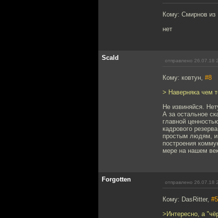
Кому: Смирнов из
нет
Scald
отправлено 26.07.18 
Кому: ковтун,
#8
> Наверняка чем т
Не извиняйся. Нет
А за остальное ск
главной ценностью
кадрового резерва
простым людям, и 
построения коммун
мере на нашем век
Forgotten
отправлено 26.07.18 
Кому: DasRitter,
#5
>Интересно, а "чё