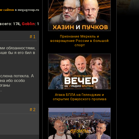
ие сайтов
в megagroup.ru
всего: 174,
Goblin
: 1
# 1
Признание Меркель и
возвращение России в большой
спорт
ыми обязанностями,
чше бы я его бил в
 слюна потекла. А
ина ибо особо
рганы
..
Атака БПЛА на Геленджик и
открытие Ормузского пролива
# 2