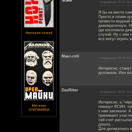
Scald
отправлено 26.07.18 
Я бы на месте сем
Просто в плане к
провести модный 
демократичную. Ну
где косплеили де
Империя ножей
случай. Ну с кем 
все могут играть в
Макс-спб
отправлено 26.07.18 
Интересно, станут
доложили. Или вс
DasRitter
отправлено 26.07.18 
Интересно, а "чёр
Магазин
покинул ФСИН, то
ОПЕРМАЙКИ
к нам заезжали. А
принимают участие
сей счет рассылал
дошло...
Для деликатного в