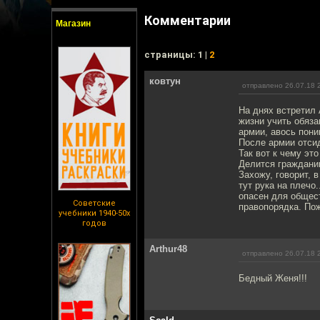
Комментарии
Магазин
cтраницы: 1 |
2
ковтун
отправлено 26.07.18 
На днях встретил 
жизни учить обяза
армии, авось пони
После армии отсид
Так вот к чему это
Делится гражданин
Захожу, говорит, 
тут рука на плечо
опасен для общест
Советские
правопорядка. Пож
учебники 1940-50х
годов
Arthur48
отправлено 26.07.18 
Бедный Женя!!!