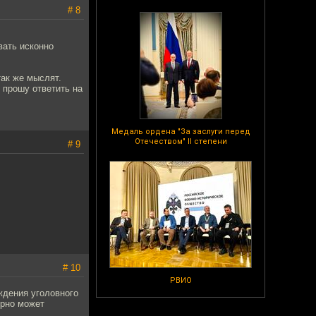
# 8
вать исконно
так же мыслят.
 прошу ответить на
Медаль ордена "За заслуги перед
Отечеством" II степени
# 9
# 10
РВИО
ждения уголовного
орно может