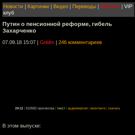
Новости
|
Картинки
|
Видео
|
Переводы
|
Магазин
|
VIP
клуб
Путин о пенсионной реформе, гибель
Захарченко
07.09.18 15:07
|
Goblin
|
246 комментариев
24:11
|
610582 просмотра
|
текст
|
аудиоверсия
|
вконтакте
|
скачать
В этом выпуске: