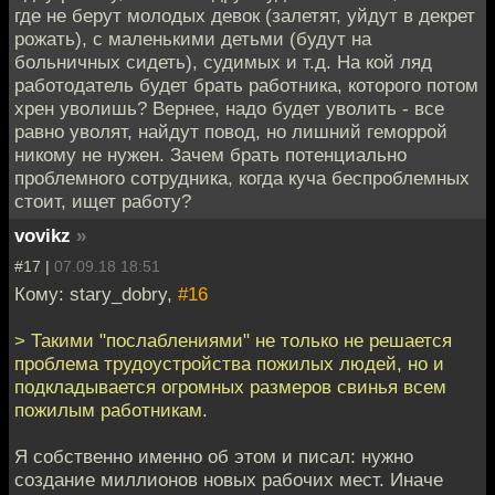
где не берут молодых девок (залетят, уйдут в декрет
рожать), с маленькими детьми (будут на
больничных сидеть), судимых и т.д. На кой ляд
работодатель будет брать работника, которого потом
хрен уволишь? Вернее, надо будет уволить - все
равно уволят, найдут повод, но лишний геморрой
никому не нужен. Зачем брать потенциально
проблемного сотрудника, когда куча беспроблемных
стоит, ищет работу?
vovikz
»
#17 |
07.09.18 18:51
Кому: stary_dobry,
#16
> Такими "послаблениями" не только не решается
проблема трудоустройства пожилых людей, но и
подкладывается огромных размеров свинья всем
пожилым работникам.
Я собственно именно об этом и писал: нужно
создание миллионов новых рабочих мест. Иначе