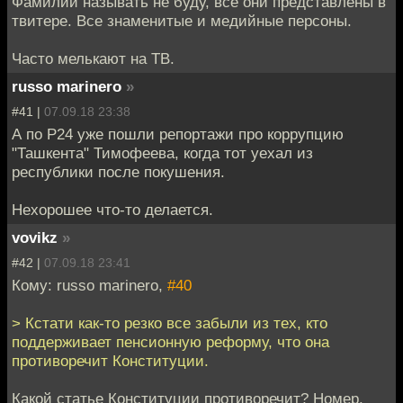
Фамилии называть не буду, все они представлены в
твитере. Все знаменитые и медийные персоны.
Часто мелькают на ТВ.
russo marinero
»
#41 |
07.09.18 23:38
А по Р24 уже пошли репортажи про коррупцию
"Ташкента" Тимофеева, когда тот уехал из
республики после покушения.
Нехорошее что-то делается.
vovikz
»
#42 |
07.09.18 23:41
Кому: russo marinero,
#40
> Кстати как-то резко все забыли из тех, кто
поддерживает пенсионную реформу, что она
противоречит Конституции.
Какой статье Конституции противоречит? Номер.