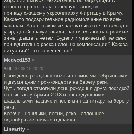
Хороший выпуск. Но хотелось бы еще увидеть
новость про жесть устроенную заводом
принадлежащему укроолигарху Фирташу в Крыму.
Какое-то подозрительное радиомолчание по всем
каналам. А вот знакомые рассказывают что там ад и
угар, детей эвакуировали, растительность в режиме
зимы, дышать нечем. Будет ли уважаемый человек
принудительно раскашелен на компенсации? Какова
ситуация? Что за вещество?
Medved153
»
#38 |
07.09.18 23:20
Свой день рожденья отметил свиными ребрышками
и двумя днями рок-концерта на берегу реки.
Чуть погодя отметили день рожденья друга поездкой
на выставку Армия-2018 и последующими
шашлыками на даче и песнями под гитару на берегу
реки.
Короче, шашлыки, песни, река - сплошное
однообразие, никакого драйва.
Linearity
»