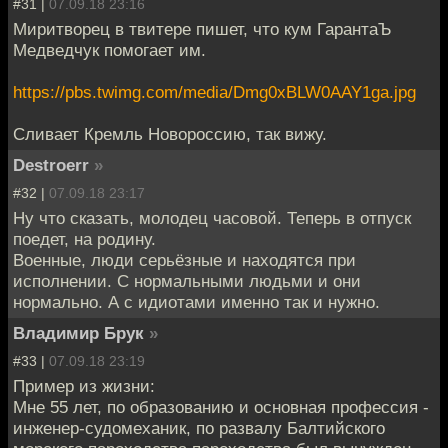
#31 |
07.09.18 23:16
Миритворец в твитере пишет, что кум ГарантаЪ
Медведчук помогает им.
https://pbs.twimg.com/media/Dmg0xBLW0AAY1ga.jpg
Сливает Кремль Новороссию, так вижу.
Destroerr
»
#32 |
07.09.18 23:17
Ну что сказать, молодец часовой. Теперь в отпуск
поедет, на родину.
Военные, люди серьёзные и находятся при
исполнении. С нормальными людьми и они
нормально. А с идиотами именно так и нужно.
Владимир Брук
»
#33 |
07.09.18 23:19
Пример из жизни:
Мне 55 лет, по образованию и основная профессия -
инженер-судомеханик, по развалу Балтийского