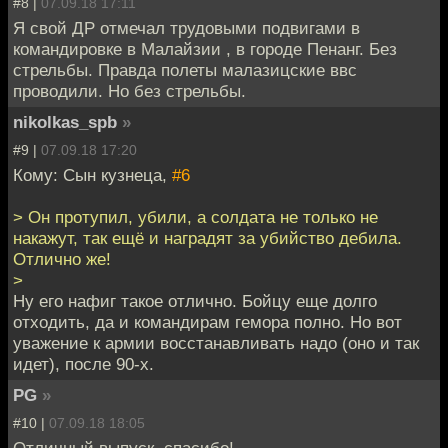
#8 |
07.09.18 17:11
Я свой ДР отмечал трудовыми подвигами в
командировке в Малайзии , в городе Пенанг. Без
стрельбы. Правда полеты малазицские ввс
проводили. Но без стрельбы.
nikolkas_spb
»
#9 |
07.09.18 17:20
Кому: Сын кузнеца,
#6
> Он протупил, убили, а солдата не только не
накажут, так ещё и наградят за убийство дебила.
Отлично же!
>
Ну его нафиг такое отлично. Бойцу еще долго
отходить, да и командирам гемора полно. Но вот
уважение к армии восстанавливать надо (оно и так
идет), после 90-х.
PG
»
#10 |
07.09.18 18:05
Отличный выпуск, спасибо!