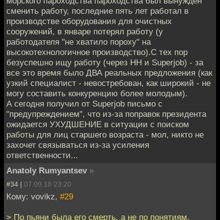
морского пароходства пароходства был вынужден
сменить работу, последние пять лет работал в
производстве оборудования для очистных
сооружений, в январе потерял работу (у
работодателя "не хватило пороху" на
высокотехнологичное производство).С тех пор
безуспешно ищу работу (через HH и Superjob) - за
все это время было ДВА реальных предложения (как
узкий специалист - невостребован, как широкий - не
могу составить конкуренцию более молодым).
А сегодня получил от Superjob письмо с
"предупреждением", что из-за поправок президента
ожидается УХУДШЕНИЕ в ситуации с поиском
работы для лиц старшего возраста - мол, никто не
захочет связываться из-за усиления
ответственности...
Anatoly Rumyantsev
»
#34 |
07.09.18 23:20
Кому: vovikz,
#29
> По пьяни была его смерть, а не по понятиям.