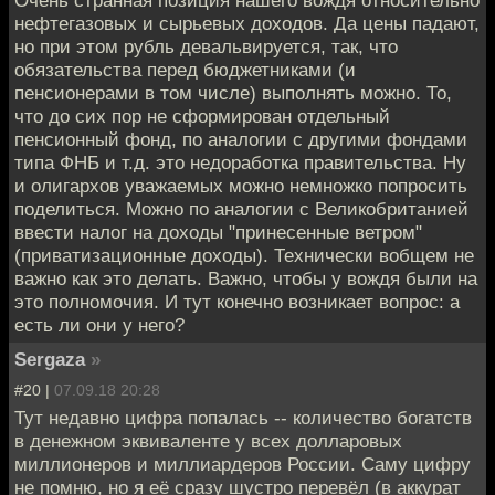
Очень странная позиция нашего вождя относительно
нефтегазовых и сырьевых доходов. Да цены падают,
но при этом рубль девальвируется, так, что
обязательства перед бюджетниками (и
пенсионерами в том числе) выполнять можно. То,
что до сих пор не сформирован отдельный
пенсионный фонд, по аналогии с другими фондами
типа ФНБ и т.д. это недоработка правительства. Ну
и олигархов уважаемых можно немножко попросить
поделиться. Можно по аналогии с Великобританией
ввести налог на доходы "принесенные ветром"
(приватизационные доходы). Технически вобщем не
важно как это делать. Важно, чтобы у вождя были на
это полномочия. И тут конечно возникает вопрос: а
есть ли они у него?
Sergaza
»
#20 |
07.09.18 20:28
Тут недавно цифра попалась -- количество богатств
в денежном эквиваленте у всех долларовых
миллионеров и миллиардеров России. Саму цифру
не помню, но я её сразу шустро перевёл (в аккурат