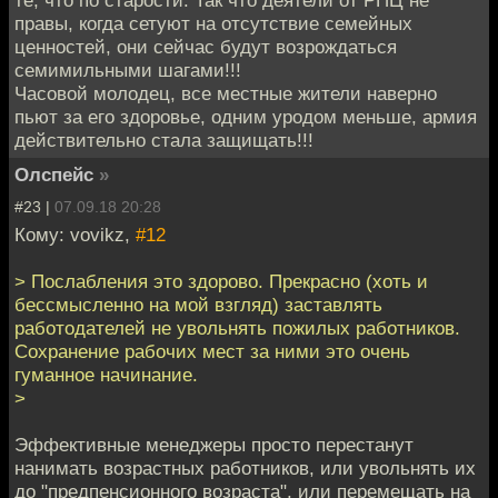
те, что по старости. Так что деятели от РПЦ не
правы, когда сетуют на отсутствие семейных
ценностей, они сейчас будут возрождаться
семимильными шагами!!!
Часовой молодец, все местные жители наверно
пьют за его здоровье, одним уродом меньше, армия
действительно стала защищать!!!
Олспейс
»
#23 |
07.09.18 20:28
Кому: vovikz,
#12
> Послабления это здорово. Прекрасно (хоть и
бессмысленно на мой взгляд) заставлять
работодателей не увольнять пожилых работников.
Сохранение рабочих мест за ними это очень
гуманное начинание.
>
Эффективные менеджеры просто перестанут
нанимать возрастных работников, или увольнять их
до "предпенсионного возраста", или перемещать на