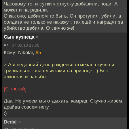
Часовому то, и сутки к отпуску добавили, поди. А
может и наградили.
О как оно, дебилом то быть. Он протупил, убили, а
солдата не только не накажут, так ещё и наградят за
убийство дебила. Отлично же!
Сын кузнеца
»
#7 |
07.09.18 17:00
Кому: Nikolai,
#5
> А я недавний день рожденья отмечал скучно и
тривиально - шашлычками на природе. :) Без
алкоголя и пальбы.
[С тоской]
Даа. Не умеем мы отдыхать, камрад. Скучно живём,
драйва совсем нету.
:)
Dedal
»