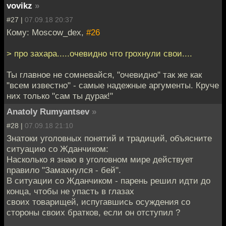
vovikz
»
#27 |
07.09.18 20:37
Кому: Moscow_dex,
#26
> про захара.....очевидно что грохнули свои....
Ты главное не сомневайся, "очевидно" так же как
"всем известно" - самые надежные аргументы. Круче
них только "сам ты дурак!"
Anatoly Rumyantsev
»
#28 |
07.09.18 21:10
Знатоки уголовных понятий и традиций, объясните
ситуацию со Жданчиком:
Насколько я знаю в уголовном мире действует
правило "Замахнулся - бей".
В ситуации со Жданчиком - парень решил идти до
конца, чтобы не упасть в глазах
своих товарищей, испугавшись осуждения со
стороны своих братков, если он отступил ?