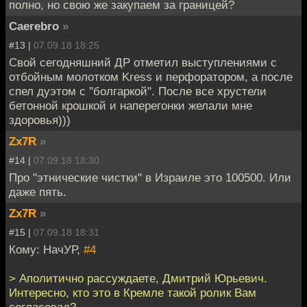
полно, но свою же закупаем за границей?
Caerebro
»
#13 |
07.09.18 18:25
Свой сегодняшний ДР отметил выступлениями с
отбойным молотком Kress и перфоратором, а после
спел дуэтом с "болгаркой". После все хрустели
бетонной крошкой и наперегонки желали мне
здоровья)))
Zx7R
»
#14 |
07.09.18 18:30
Про "этнические чистки" в Израиле это 100500. Или
даже пять.
Zx7R
»
#15 |
07.09.18 18:31
Кому: НачУР,
#4
> Аполитично рассуждаете, Дмитрий Юрьевич.
Интересно, кто это в Кремле такой ролик Вам