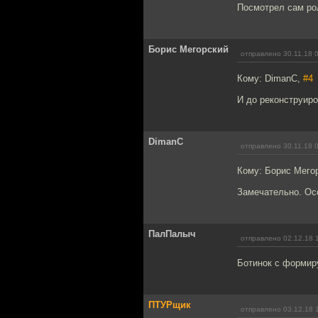
Посмотрел сам рол
Борис Мегорский
отправлено 30.11.18 
Кому: DimanC,
#4
И до реконструиро
DimanC
отправлено 30.11.18 
Кому: Борис Мего
Замечательно. Осо
ПалПалыч
отправлено 02.12.18 
Ботинок с формиру
ПТУРщик
отправлено 03.12.18 