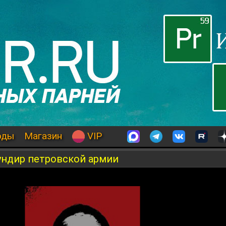
оды
Магазин
VIP
ундир петровской армии