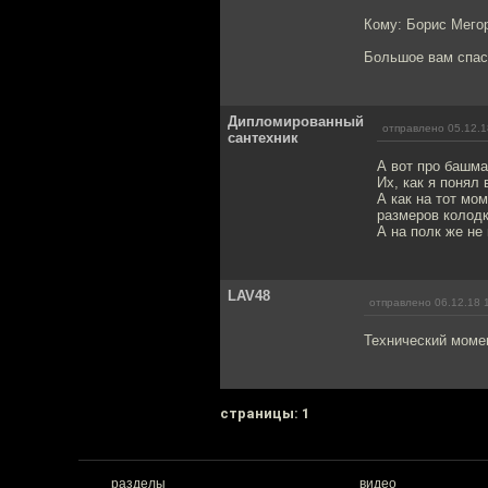
Кому: Борис Мего
Большое вам спаси
Дипломированный
отправлено 05.12.1
сантехник
А вот про башма
Их, как я понял
А как на тот мо
размеров колодк
А на полк же не
LAV48
отправлено 06.12.18 
Технический момен
cтраницы: 1
разделы
видео