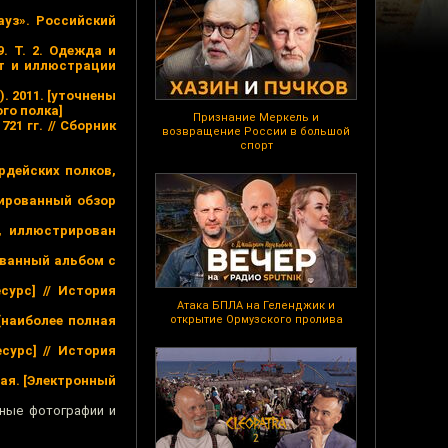
ауз». Российский
. Т. 2. Одежда и
ст и иллюстрации
. 2011. [уточнены
го полка]
Признание Меркель и
21 гг. // Сборник
возвращение России в большой
спорт
ардейских полков,
трированный обзор
к, иллюстрирован
рованный альбом с
сурс] // История
Атака БПЛА на Геленджик и
[наиболее полная
открытие Ормузского пролива
сурс] // История
рая. [Электронный
ьные фотографии и