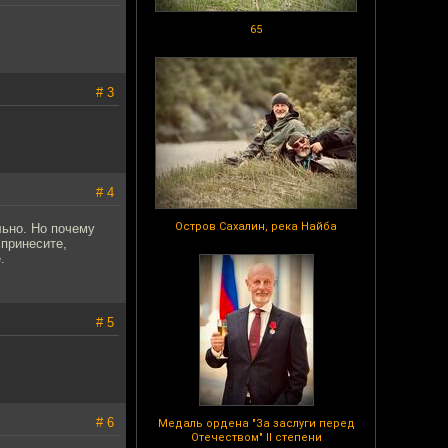
65
# 3
# 4
Остров Сахалин, река Найба
льно. Но почему
 принесите,
.
# 5
# 6
Медаль ордена "За заслуги перед
Отечеством" II степени