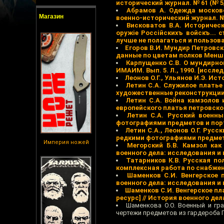
исторический журнал. № 61 (№ 5
Абрамов А. Одежда московс
Магазин
военно-исторический журнал. № 
Висковатов В.А. Историчес
оружiе Россiйскихъ войскъ... 
лучше не полагаться и пользов
Егоров В.И. Мундир Петровско
данные по цветам полков Менш
Карпущенко С.В. О мундирном
ИМАИМ. Вып. 5. Л., 1990. [иссл
Леонов О.Г., Ульянов И.Э. Ист
Летин С.А. Служилое платье 
художественные реконструкции
Летин С.А. Война камзолов и
европейского платья петровско
Летин С.А. Русский военный
фотографиями предметов и пор
Летин С.А., Леонов О.Г. Русс
редкими фотографиями предмет
Империя ножей
Мегорский Б.В. Камзол как
военного дела: исследования и ис
Татарников К.В. Русская по
комплексная работа по снабже
Шаменков С.И. Венгерское 
военного дела: исследования и ис
Шаменков С.И. Венгерское пл
ресурс] // История военного дела:
Шаменкова О.О. Военный и гра
чертежи предметов из гардероба 