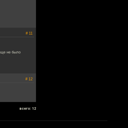
# 11
еще не было
# 12
всего: 12