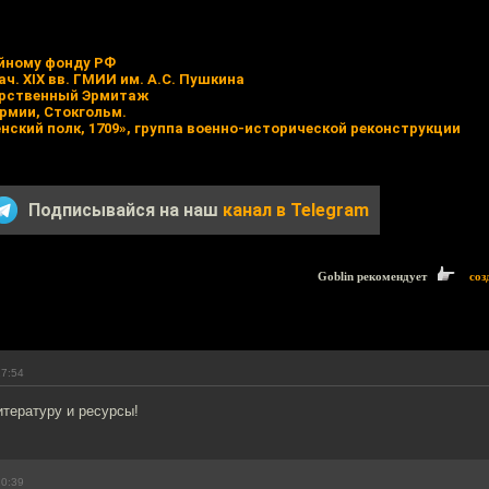
ейному фонду РФ
ач. XIX вв. ГМИИ им. А.С. Пушкина
арственный Эрмитаж
рмии, Стокгольм.
ский полк, 1709», группа военно-исторической реконструкции
Подписывайся на наш
канал в Telegram
Goblin рекомендует
соз
17:54
итературу и ресурсы!
20:39