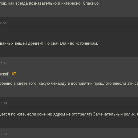
ик, как всегда познавательно и интересно. Спасибо.
00:52
ванных вещей доёдем! Но сначала - по источникам.
07:34
рский,
#7
бенно в свете того, какую чехарду в восприятии прошлого внесли эти с
10:39
ется по ноге, если конечно ядром не отстрелят) Замечательный ролик. 
12:34