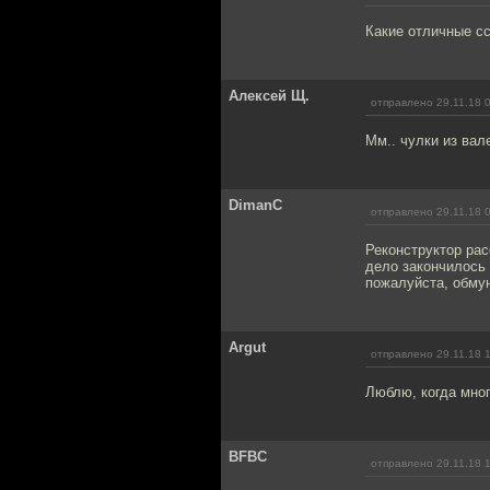
Какие отличные сс
Алексей Щ.
отправлено 29.11.18 
Мм.. чулки из вале
DimanC
отправлено 29.11.18 
Реконструктор рас
дело закончилось 
пожалуйста, обмун
Argut
отправлено 29.11.18 
Люблю, когда мног
BFBC
отправлено 29.11.18 