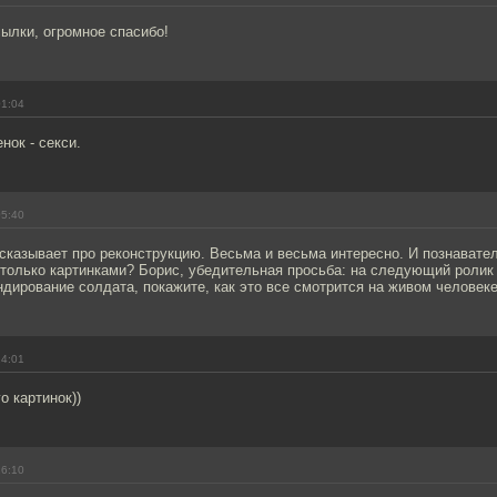
ылки, огромное спасибо!
01:04
нок - секси.
05:40
сказывает про реконструкцию. Весьма и весьма интересно. И познавате
только картинками? Борис, убедительная просьба: на следующий ролик
дирование солдата, покажите, как это все смотрится на живом человеке
14:01
о картинок))
16:10