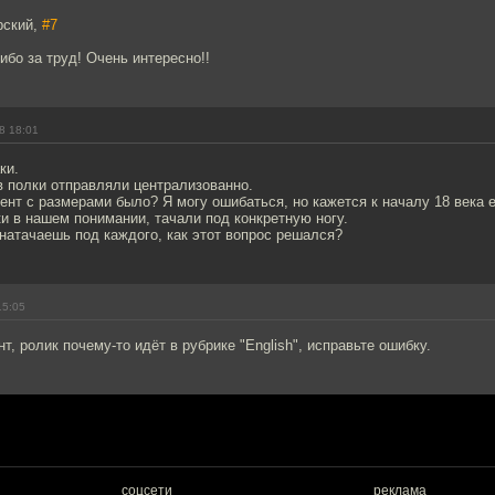
рский,
#7
бо за труд! Очень интересно!!
8 18:01
ки.
 в полки отправляли централизованно.
мент с размерами было? Я могу ошибаться, но кажется к началу 18 века 
и в нашем понимании, тачали под конкретную ногу.
 натачаешь под каждого, как этот вопрос решался?
15:05
т, ролик почему-то идёт в рубрике "English", исправьте ошибку.
соцсети
реклама