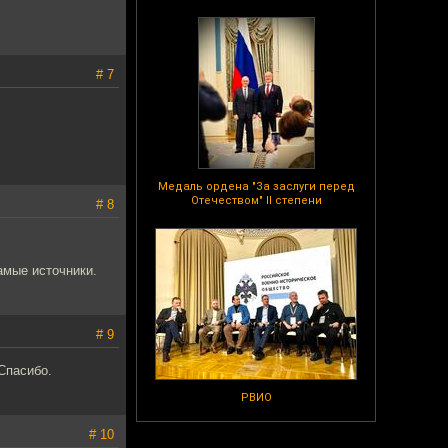
# 7
Медаль ордена "За заслуги перед
Отечеством" II степени
# 8
амые источники.
# 9
Спасибо.
РВИО
# 10