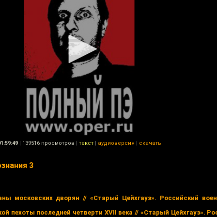
01:59:49
|
139516 просмотров
|
текст
|
аудиоверсия
|
скачать
ознания 3
ны московских дворян // «Старый Цейхгауз». Российский воен
й пехоты последней четверти XVII века // «Старый Цейхгауз». Р