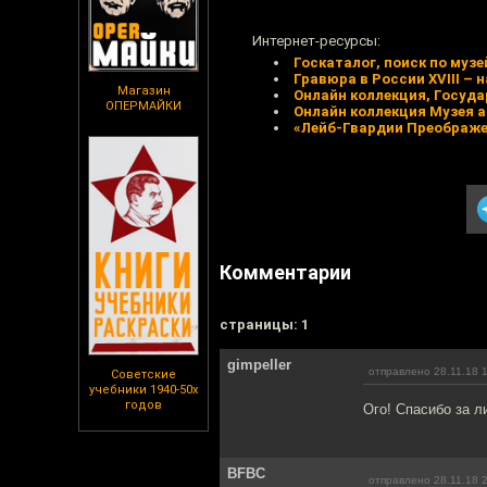
Интернет-ресурсы:
Госкаталог, поиск по муз
Гравюра в России XVIII – н
Магазин
Онлайн коллекция, Госуд
ОПЕРМАЙКИ
Онлайн коллекция Музея а
«Лейб-Гвардии Преображен
Комментарии
cтраницы: 1
gimpeller
отправлено 28.11.18 
Советские
учебники 1940-50х
годов
Ого! Спасибо за л
BFBC
отправлено 28.11.18 