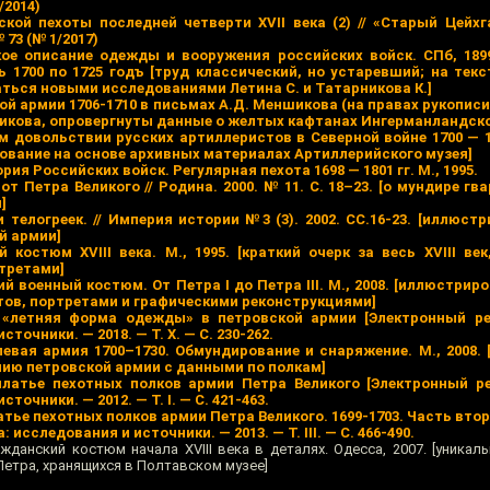
/2014)
кой пехоты последней четверти XVII века (2) // «Старый Цейхг
73 (№ 1/2017)
кое описание одежды и вооружения российских войск. СПб, 1899
съ 1700 по 1725 годъ [труд классический, но устаревший; на тек
аться новыми исследованиями Летина С. и Татарникова К.]
й армии 1706-1710 в письмах А.Д. Меншикова (на правах рукописи)
икова, опровергнуты данные о желтых кафтанах Ингерманландско
 довольствии русских артиллеристов в Северной войне 1700 — 17
едование на основе архивных материалах Артиллерийского музея]
ория Российских войск. Регулярная пехота 1698 — 1801 гг. М., 1995.
от Петра Великого // Родина. 2000. № 11. С. 18–23. [о мундире гв
]
 телогреек. // Империя истории №3 (3). 2002. СС.16-23. [иллюс
й армии]
 костюм XVIII века. М., 1995. [краткий очерк за весь XVIII ве
третами]
кий военный костюм. От Петра I до Петра III. М., 2008. [иллюстри
ов, портретами и графическими реконструкциями]
 «летняя форма одежды» в петровской армии [Электронный ре
точники. — 2018. — Т. X. — С. 230-262.
левая армия 1700–1730. Обмундирование и снаряжение. М., 2008. 
нию петровской армии c данными по полкам]
платье пехотных полков армии Петра Великого [Электронный ре
точники. — 2012. — Т. I. — С. 421-463.
атье пехотных полков армии Петра Великого. 1699-1703. Часть вто
 исследования и источники. — 2013. — Т. III. — С. 466-490.
жданский костюм начала XVIII века в деталях. Одесса, 2007. [уникал
Петра, хранящихся в Полтавском музее]