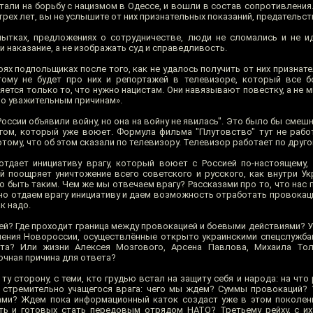
али на борьбу с нацизмом в Одессе, и вошли в состав сопротивления.
 трех лет, вы не услышите от них признательных показаний, предательс
ытках, предложениях о сотрудничестве, люди не сломались и не ид
 наказание, а не изображать суд и справедливость.
ях подпольщиках после того, как не удалось получить от них признат
тому не будет про них и репортажей в телевизоре, который все б
тся только то, что нужно нацистам. Они навязывают повестку, а не м
у по уважительным причинам».
оссии объявили войну, но она на войну не явилась". Это было бы смешн
ом, который уже воюет. Формула фильма "Плутовство" тут не работ
отому, что об этом сказали по телевизору. Телевизор работает по друго
тдает инициативу врагу, который воюет с Россией по-настоящему,
й поощряет уничтожение всего советского и русского, как внутри Укр
о быть таким. Чем же мы отвечаем врагу? Рассказами про то, что нас
но отдаем врагу инициативу и даем возможность отработать провокаци
к надо.
ей? Где проходит граница между провокацией и боевыми действиями? 
чения Новороссии, осуществлённые открыто украинскими спецслужб
та? Или жизни Алексея Мозгового, Арсена Павлова, Михаила Тол
очная причина для ответа?
ту сторону, с теми, кто грудью встал на защиту себя и народа: на чт
 стремительно учащегося врага: чего мы ждем? Суммы провокаций? 
тами? Ждем пока информационный каток создаст уже в этом поколе
ть и готовых стать передовым отрядом НАТО? Третьему рейху, с и