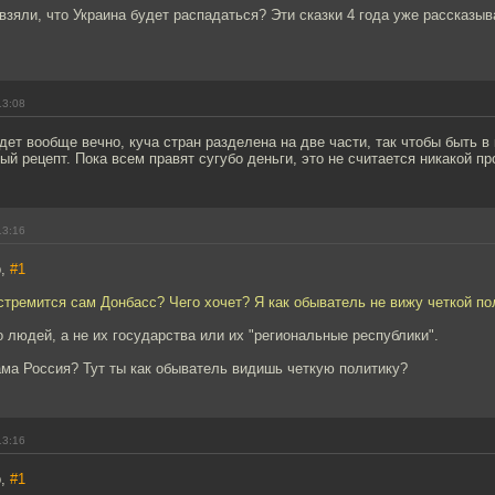
взяли, что Украина будет распадаться? Эти сказки 4 года уже рассказыв
13:08
удет вообще вечно, куча стран разделена на две части, так чтобы быть в
ый рецепт. Пока всем правят сугубо деньги, это не считается никакой п
13:16
b,
#1
стремится сам Донбасс? Чего хочет? Я как обыватель не вижу четкой по
о людей, а не их государства или их "региональные республики".
ама Россия? Тут ты как обыватель видишь четкую политику?
13:16
b,
#1