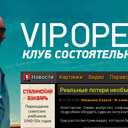
Картинки
Видео
Перев
Новости
Реальные потери необ
06.12.18 12:20 |
Владимир Бадаев
|
95 комм
Константин Семин выпустил очеред
подробнее обсудить один из затрону
Еще раз посмотрим видео, которое б