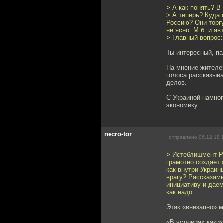
> А как понять? В 
> А теперь? Куда 
Россию? Они торгу
не ясно. М.б. и ав
> Главный вопрос:
Ты интересный, па
На мнение жителей
голоса рассказыва
делов.
С Украиной намног
экономику.
necro-tor
отправлено 06.12.18 
> Истеблишмент Ро
грамотно создает 
как внутри Украин
врагу? Рассказами
инициативу и даем
как надо.
Этак «внезапно» м
«В условиях каких