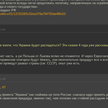
кой власти всегда легче продолжать политику, направленную на ограбле
да и своего государства».
резидент РФ
/politics/01/12/2018/5c02ea379a794755de48fe53
13:20
е взяли, что Украина будет распадаться? Эти сказки 4 года уже рассказы
ет часть. а уж Польша от Львова всяко не откажется. И через Евросоюз
 украинские олигархи будут бежать, они окончательно продадут все и все
о проведут развал страны (см. СССР), опыт уже есть.
13:39
b,
#7
ц проекта "Украина" как гнойника на теле России: сначала надо принять 
 нанесения вреда(да, именно так), чем полезен как стойкий рассадник 