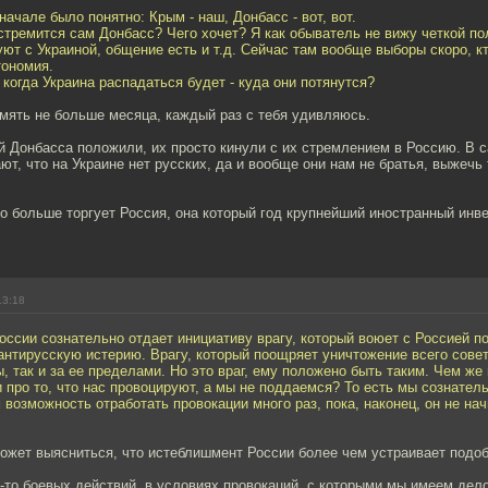
начале было понятно: Крым - наш, Донбасс - вот, вот.
стремится сам Донбасс? Чего хочет? Я как обыватель не вижу четкой по
ют с Украиной, общение есть и т.д. Сейчас там вообще выборы скоро, к
тономия.
 когда Украина распадаться будет - куда они потянутся?
мять не больше месяца, каждый раз с тебя удивляюсь.
 Донбасса положили, их просто кинули с их стремлением в Россию. В с
ют, что на Украине нет русских, да и вообще они нам не братья, выжечь 
о больше торгует Россия, она который год крупнейший иностранный инве
13:18
ссии сознательно отдает инициативу врагу, который воюет с Россией п
антирусскую истерию. Врагу, который поощряет уничтожение всего совет
ы, так и за ее пределами. Но это враг, ему положено быть таким. Чем ж
 про то, что нас провоцируют, а мы не поддаемся? То есть мы сознател
 возможность отработать провокации много раз, пока, наконец, он не на
ожет выясниться, что истеблишмент России более чем устраивает подоб
-то боевых действий, в условиях провокаций, с которыми мы имеем дел