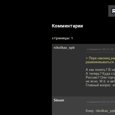
Комментарии
cтраницы: 1
nikolkas_spb
отправлено 06.12.18 
> Пора наконец ра
размежевываться.
А как понять? В на
А теперь? Куда ст
Россию? Они торгу
не ясно. М.б. и ав
Главный вопрос: к
Stoum
отправлено 06.12.18 
Кому: nikolkas_sp