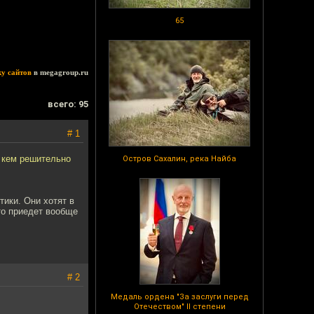
65
ку сайтов
в megagroup.ru
всего: 95
# 1
с кем решительно
Остров Сахалин, река Найба
тики. Они хотят в
то приедет вообще
# 2
Медаль ордена "За заслуги перед
Отечеством" II степени