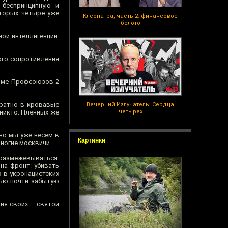
 беспринципную и
оторых четыре уже
Клеопатра, часть 2: финансовое
болото
ой интеллигенции.
ого сопротивления
Доме Профсоюзов 2
ратно в кровавые
Вечерний Излучатель: Сердца
никто. Пленных же
четырех
 но мы уже несем в
Картинки
многие москвичи.
 размежевываться.
на фронт: убивать
х в укронацистских
тью почти забытую
ия своих – святой