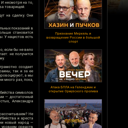
 И несмотря на то,
тва товарищей.
ут на сделку. Они
ельных показаний в
ольше становится
Признание Меркель и
ы. У нацистов есть
возвращение России в большой
спорт
о, если бы не вело
ает: не получится
му.
 грамотно создает
аины, так и за ее
 провоцируют, а мы
и много раз, пока,
Атака БПЛА на Геленджик и
открытие Ормузского пролива
Убийства символов
ами — достаточный
стых, Александра
о рассчитываем? Не
Убийства и ареста
нии новый народ —
х уровнем средств