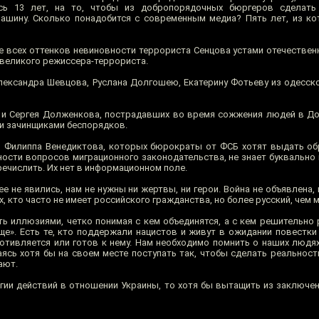
сь 13 лет, на то, чтобы из добропорядочных бюргеров сделать
ашину. Сколько понадобится с современным медиа? Пять лет, из к
 всех оттенков невиновности террориста Сенцова устами отечественн
 великого режиссера-террориста.
Александра Шевцова, Руслана Долгошею, Екатерину Фотьеву из одесск
а и Сергея Долженкова, пострадавших во время сожжения людей в 
ли зачинщиками беспорядков.
 Филиппа Венедиктова, которых бюрократы от ФСБ хотят выдать об
ности вопросов миграционного законодательства, не знает буквально 
речислить. Их нет в информационном поле.
ее не явились, нам не нужны ни жертвы, ни герои. Война не объявлена,
, кто часто не имеет российского гражданства, но более русский, чем 
ть иллюзиями, четко понимая с кем объединятся, а с кем решительно
е». Есть те, кто поддержали нацистов и живут в ожидании повестки 
противляется или готов к нему. Нам необходимо помнить о наших людя
аясь хотя бы на своем месте поступать так, чтобы сделать реальнос
ают.
гии действий в отношении Украины, то хотя бы вытащить из заключен