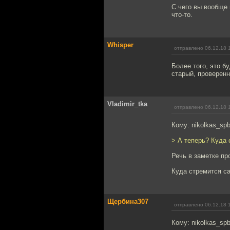
С чего вы вообще 
что-то.
Whisper
отправлено 06.12.18 
Более того, это б
старый, проверенн
Vladimir_tka
отправлено 06.12.18 
Кому: nikolkas_sp
> А теперь? Куда 
Речь в заметке пр
Куда стремится с
Щербина307
отправлено 06.12.18 
Кому: nikolkas_sp