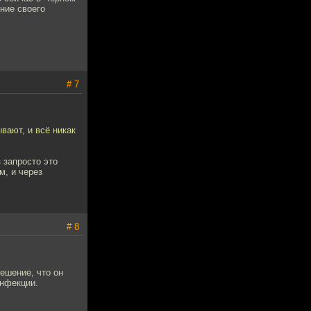
ние своего
# 7
вают, и всё никак
 запросто это
м, и через
# 8
решение, что он
инфекции.