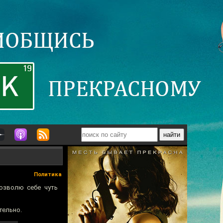
Политика
озволю себе чуть
тельно.