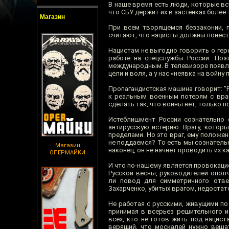
В наше время есть люди, которые вст
что СБУ держит их в застенках более
Магазин
При всем творящемся беззаконии, п
считают, что нацисты должны понести
Нацистам не выгодно говорить о геро
работе на спецслужбы России. Поэ
международным. В телевизоре появляе
цели и воля, а у нас «неявка на войн
Пропагандистская машина говорит: "Р
к реальным военным потерям с враг
сделать так, что войны нет, только п
Истеблишмент России сознательно о
антирусскую истерию. Врагу, которы
пределами. Но это враг, ему положен
не поддаемся? То есть мы сознатель
Магазин
наконец, он не начнет проводить их ка
ОПЕРМАЙКИ
И что по-нашему является провокаци
Русской весны, руководителей опол
ли повод для симметричного отве
Захарченко, убитых врагом, недостат
Не работая с русскими, живущими по 
принимая в всерьез решительного и
всех, кто не готов жить под нацис
верящий, что москалей нужно веша