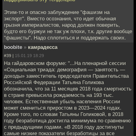
Этим-то и опасно заблуждение "фашизм на
экспорт". Вместо осознания, что идет обычная
грызня империалистов, народ должен поверить,
будто его буржуи не так уж плохи, т.к. другие вообще
"фашисты". Надо сплотиться и поддержать своих.
boobite
»
камрадесса
#39 |
15.01.19 18:29
На гайдаровском форуме: "...На пленарной сессии
«Социальная триада: демография — занятость —
доходы» заместитель председателя Правительства
Российской Федерации Татьяна Голикова
обозначила, что за 11 месяцев 2018 года смертность
в стране превысила рождаемость на 193 тыс.
человек. Естественная убыль населения России
может смениться приростом в 2023—2024 годах.
Кроме того, по словам Татьяны Голиковой, в 2018
году безработица достигла минимума по сравнению
с предыдущими годами. «В 2018 году достигнуты
самые низкие показатели безработицы за все