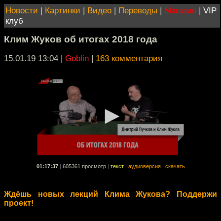
Новости
|
Картинки
|
Видео
|
Переводы
|
Магазин
|
VIP
клуб
Клим Жуков об итогах 2018 года
15.01.19 13:04
|
Goblin
|
163 комментария
01:17:37
|
605361 просмотр
|
текст
|
аудиоверсия
|
скачать
Ждёшь новых лекций Клима Жукова? Поддержи
проект!