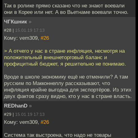
Так в ролике прямо сказано что не знают воевали
они в Корее или нет. А во Вьетнаме воевали точно.
ЧГКшник
»
#28 |
15.01.19 17:13
Кому: vem309,
#26
> А отчего у нас в стране инфляция, несмотря на
положительный внешнеторговый баланс и
профицитный бюджет, я решительно не понимаю.
Вроде в школе экономику ещё не отменили? А там
русским по Макконнеллу рассказывают, что
инфляция крайне выгодна для экспортёров. Из этих
двух фактов сразу видно, кто у нас в стране власть.
REDhanD
»
#29 |
15.01.19 17:13
Кому: vem309,
#26
Система так выстроена, что надо не товары