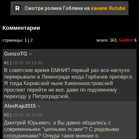
Смотри ролики Гоблина на
канале Rutube
Комментарии
cтраницы: 1 |
2
всего: 163,
Goblin
: 6
GonzoTG
»
#1 |
15.01.19 13:39
В советское время ЕМНИП первый раз все наглухо
перекрывали в Ленинграде когда Горбачев припёрся.
Я тогда Кировский ныне Каменноостровский
проспект перейти не мог, даже по подземному
переходу у Петроградской.
AlexKap2015
»
#2 |
15.01.19 13:48
Дмитрий Юрьевич, а Вы давно общались с
современными "цепными псами"? С рядовыми
сотрудниками? Откуда такое мнение о