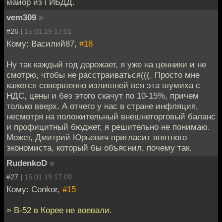
майор из ГИБДД.
vem309
»
#26 |
15.01.19 17:01
Кому: Василий87,
#18
Ну так каждый год дорожает, я уже на ценники и не
смотрю, чтобы не расстраиваться(((. Просто мне
кажется совершенно излишней вся эта шумиха с
НДС, цены и без этого скачут по 10-15%, причем
только вверх. А отчего у нас в стране инфляция,
несмотря на положительный внешнеторговый баланс
и профицитный бюджет, я решительно не понимаю.
Может, Дмитрий Юрьевич пригласит внятного
экономиста, который бы объяснил, почему так.
RudenkoD
»
#27 |
15.01.19 17:09
Кому: Conkor,
#15
> В-52 в Корее не воевали.