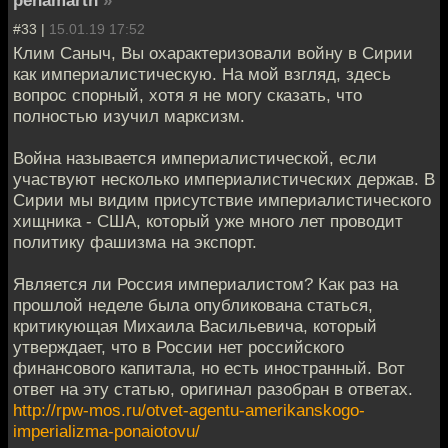
penamarth
»
#33 |
15.01.19 17:52
Клим Саныч, Вы охарактеризовали войну в Сирии
как империалистическую. На мой взгляд, здесь
вопрос спорный, хотя я не могу сказать, что
полностью изучил марксизм.
Война называется империалистической, если
участвуют несколько империалистических держав. В
Сирии мы видим присутствие империалистического
хищника - США, который уже много лет проводит
политику фашизма на экспорт.
Является ли Россия империалистом? Как раз на
прошлой неделе была опубликована статься,
критикующая Михаила Васильевича, который
утверждает, что в России нет российского
финансового капитала, но есть иностранный. Вот
ответ на эту статью, оригинал разобран в ответах.
http://rpw-mos.ru/otvet-agentu-amerikanskogo-
imperializma-ponaiotovu/