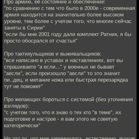
Про армию, её состояние и обеспечение:
"по сравнению с тем что было в 2000е - современная
армия находится на значительно более высоком
уровне, тем более с учетом того, что многие сейчас
заняты в Сирии"
"если бы мне 2001 году дали комплект Ратник, я бы
просто обосрался от счастья"
Про тактикульщиков и выживальщиков:
"все написано в уставах и наставлениях, вот вы
спрашиваете "а если..." у военных не бывает
"аесли", если произошло "аесли" то это значит
пи..дец, и метание ножа или быстрая перезарядка
тут не поможет"
Про желающих бороться с системой (без уточнения
взглядов):
"с учетом того, что я знаю о тех кто "в теме", их
подготовке и настрое - я вам этого не советую
категорически"
Но это то, что мне запомнилось, естественно, лучше