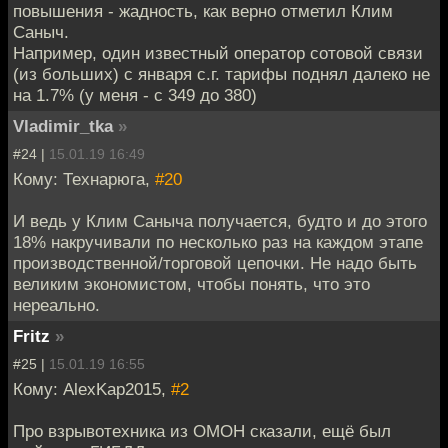
повышения - жадность, как верно отметил Клим
Саныч.
Например, один известный оператор сотовой связи
(из больших) с января с.г. тарифы поднял далеко не
на 1.7% (у меня - с 349 до 380)
Vladimir_tka
»
#24 |
15.01.19 16:49
Кому: Технарюга,
#20
И ведь у Клим Саныча получается, будто и до этого
18% накручивали по несколько раз на каждом этапе
производственной/торговой цепочки. Не надо быть
великим экономистом, чтобы понять, что это
нереально.
Fritz
»
#25 |
15.01.19 16:55
Кому: AlexKap2015,
#2
Про взрывотехника из ОМОН сказали, ещё был