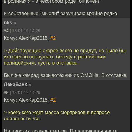
в роликах я - в некотором роде "оппонент"
и собственные "мысли" озвучиваю крайне редко
nks
»
#4 |
15.01.19 14:29
Кому: AlexKap2015,
#2
> Действующие скорее всего не придут, но было бы
интересно послушать беседу с российским
полицейским, пусть в отставке.
Был же камрад взрывотехник из ОМОНа. В отставке.
ЛекаБанк
»
#5 |
15.01.19 14:29
Кому: AlexKap2015,
#2
> коего-кого ждет масса сюрпризов в вопросе
лояльности л\с.
На царских казаков смотри. Подавляющая часть