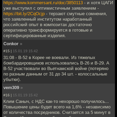
https://www.kommersant.ru/doc/3850113
- и хотя ЦАГИ
уже выступил с оптимистичным заявлением -
https://bit.ly/2CqOcjp
- терзают смутные сомнения,
что заявленный институтом наработанный
российский опыт в композитах достаточно
оперативно трансформируется в готовые и
сертифицированные изделия.
Conkor
»
#15 |
15.01.19 15:42
31:08 - В-52 в Корее не воевали. Из тяжелых
бомбардировщиков использовались В-26 и В-29. А
В-52 участвовали во Вьетнамской войне (потеряно
по разным данным от 31 до 34 шт. - колоссальные
убытки).
vem309
»
#16 |
15.01.19 15:42
Клим Саныч, с НДС как-то нехорошо получилось...
Повышение цены будет всего на 1,6% - независимо
от количества посредников. Считается за 5 минут в