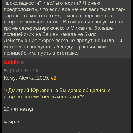
"шоколадности" и воЛьготности? Я смею
предположить, что если все начнет валиться в тар-
тарары, то коего-кого ждет масса сюрпризов в
вопросе лояльности л\с. Возможно я пропустил, но
кроме североамериканского Михаила, больше
полицейских на Вашем канале не было.
Действующие скорее всего не придут, но было бы
интересно послушать беседу с российским
полицейским, пусть в отставке.
Goblin
»
#3 |
15.01.19 14:06
Кому: AlexKap2015,
#2
> Дмитрий Юрьевич, а Вы давно общались с
современными "цепными псами"?
20 лет назад
камрад