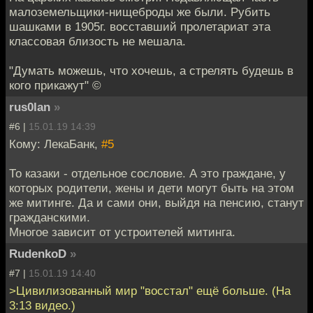
малоземельщики-нищеброды же были. Рубить
шашками в 1905г. восставший пролетариат эта
классовая близость не мешала.
"Думать можешь, что хочешь, а стрелять будешь в
кого прикажут" ©
rus0lan
»
#6 |
15.01.19 14:39
Кому: ЛекаБанк,
#5
То казаки - отдельное сословие. А это граждане, у
которых родители, жены и дети могут быть на этом
же митинге. Да и сами они, выйдя на пенсию, станут
гражданскими.
Многое зависит от устроителей митинга.
RudenkoD
»
#7 |
15.01.19 14:40
>Цивилизованный мир "восстал" ещё больше. (На
3:13 видео.)