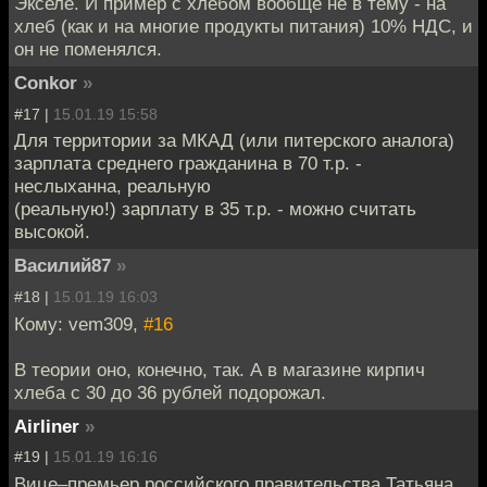
Экселе. И пример с хлебом вообще не в тему - на
хлеб (как и на многие продукты питания) 10% НДС, и
он не поменялся.
Conkor
»
#17 |
15.01.19 15:58
Для территории за МКАД (или питерского аналога)
зарплата среднего гражданина в 70 т.р. -
неслыханна, реальную
(реальную!) зарплату в 35 т.р. - можно считать
высокой.
Василий87
»
#18 |
15.01.19 16:03
Кому: vem309,
#16
В теории оно, конечно, так. А в магазине кирпич
хлеба с 30 до 36 рублей подорожал.
Airliner
»
#19 |
15.01.19 16:16
Вице–премьер российского правительства Татьяна