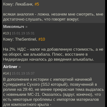
Кому: ЛекаБанк,
#5
всякая аналогия - ложна. незачем мне смотреть, мне
достаточно слушать, что говорят вокруг.
Микояныч
»
#13 |
15.01.19 15:31
Кому: TheSentinel,
#10
На 2%. НДС - налог на добавленную стоимость, а не
на оборот, как алькабала. Плюс, восстание в
Нидерландах началось до введения алькабалы.
Airliner
»
#14 |
15.01.19 15:37
В дополнение к истории с импортной начинкой
Суперджета Сухого (SSJ который), позвученной в
ролике на 29:40, не менее прекрасная тема выдалась
с новеньким МС-21. Оказалось (вдруг, конечно), что
есть некоторые проблемы с импортом материалов
для композитного крыла -