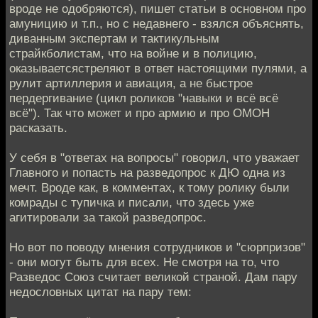
вроде не одобряются), пишет статьи в основном про
амуницию и т.п., но с недавнего - взялся объяснять,
диванным экспертам и тактикульным
страйкболистам, что на войне и в полицию,
оказываетсястреляют в ответ настоящими пулями, а
рулит артиллерия и авиация, а не быстрое
пердергивание (цикл роликов "навыки и всё всё
всё"). Так что может и про армию и про ОМОН
расказать.
У себя в "ответах на вопросы" говорил, что уважает
Главного и попасть на разведопрос к ДЮ одна из
мечт. Вроде как, в комментах, к тому ролику были
комрады с тупичка и писали, что здесь уже
агитировали за такой разведопрос.
Но вот по поводу мнения сотрудников и "сюрпризов"
- они могут быть для всех. Не смотря на то, что
Разведос Союз считает великой страной. Дам пару
недословных цитат на пару тем: