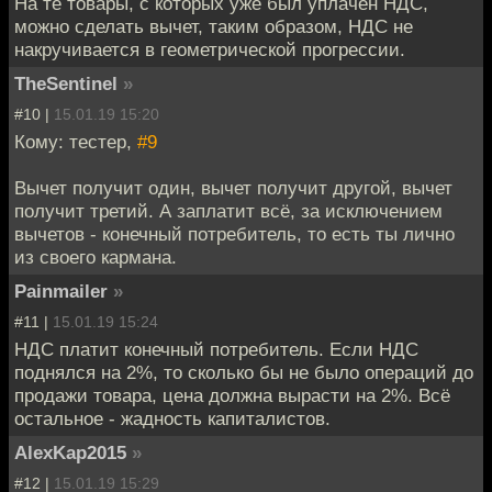
На те товары, с которых уже был уплачен НДС,
можно сделать вычет, таким образом, НДС не
накручивается в геометрической прогрессии.
TheSentinel
»
#10 |
15.01.19 15:20
Кому: тестер,
#9
Вычет получит один, вычет получит другой, вычет
получит третий. А заплатит всё, за исключением
вычетов - конечный потребитель, то есть ты лично
из своего кармана.
Painmailer
»
#11 |
15.01.19 15:24
НДС платит конечный потребитель. Если НДС
поднялся на 2%, то сколько бы не было операций до
продажи товара, цена должна вырасти на 2%. Всё
остальное - жадность капиталистов.
AlexKap2015
»
#12 |
15.01.19 15:29