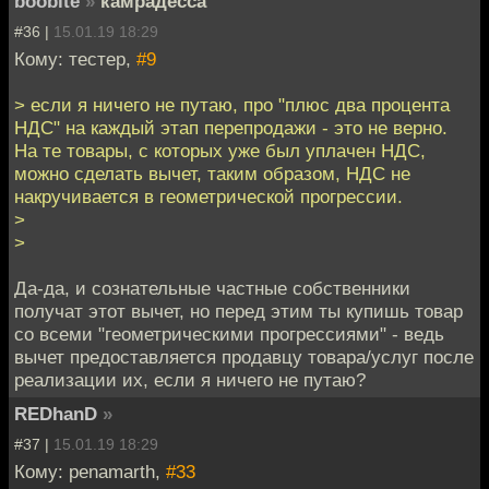
boobite
»
камрадесса
#36 |
15.01.19 18:29
Кому: тестер,
#9
> если я ничего не путаю, про "плюс два процента
НДС" на каждый этап перепродажи - это не верно.
На те товары, с которых уже был уплачен НДС,
можно сделать вычет, таким образом, НДС не
накручивается в геометрической прогрессии.
>
>
Да-да, и сознательные частные собственники
получат этот вычет, но перед этим ты купишь товар
со всеми "геометрическими прогрессиями" - ведь
вычет предоставляется продавцу товара/услуг после
реализации их, если я ничего не путаю?
REDhanD
»
#37 |
15.01.19 18:29
Кому: penamarth,
#33