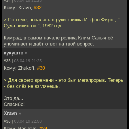
#34 |
03.04.19 21:25
Кому: Xravn,
#32
> По теме, попалась в руки книжка И. фон Фиркс, "
Суда викингов ", 1982 год.
Камрад, в самом начале ролика Клим Саныч её
упоминает и даёт ответ на твой вопрос.
кукуштв
»
#35 |
03.04.19 21:25
Кому: Zhukoff,
#30
> Для своего времени - это был мегапрорыв. Теперь
- без слёз не взглянешь.
Это да...
Спасибо!
Xravn
»
#36 |
03.04.19 22:58
Кому: Basilevs,
#34