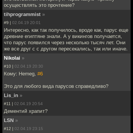
осуществлять это прочтение?
tihprogrammist
»
#9 |
02.04.19 20:01
Интересно, как так получилось, вроде как, парус еще
древние египтяне знали. А у викингов получается,
что парус появился через несколько тысяч лет. Они
же все друг с с другом пересекались, так или иначе.
Nikolai
»
#10 |
02.04.19 20:30
Кому: Hemeg,
#6
Это для любого вида парусов справедливо?
Lis_in
»
#11 |
02.04.19 20:54
Дементий храпит?
LSN
»
#12 |
02.04.19 23:15