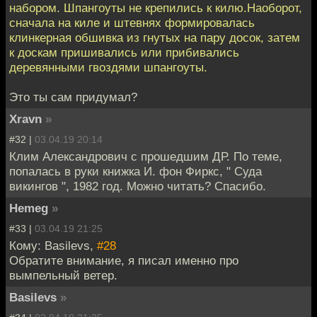
набором. Шпангоуты не крепились к килю.Наоборот,
сначала на киле и штевнях формировалась
клинкерная обшивка из гнутых на пару досок, затем
к доскам пришивались или прибивались
деревянными гвоздями шпангоуты.
Это ты сам придумал?
Xravn
»
#32 |
03.04.19 20:14
Клим Александрович с прошедшим ДР. По теме,
попалась в руки книжка И. фон Фиркс, " Суда
викингов ", 1982 год. Можно читать? Спасибо.
Hemeg
»
#33 |
03.04.19 21:25
Кому: Basilevs,
#28
Обратите внимание, я писал именно про
вымпельный ветер.
Basilevs
»