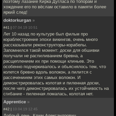
поэтому лазание Кирка Дугласа по топорам и
хождение его по вёслам оставило в памяти более
яркий след!
doktorkurgan
»
#41 |
07.04.19 10:51
Лет 10 назад по культуре был фильм про
кораблестроение эпохи викингов, очень много
рассказывали реконструкторы-корабелы.
Запомнился такой момент: доски для обшивки
получали не распиливанием бревна, а
расщеплением их при помощи клиньев. Это
особенно подчеркивалось и обьяснялось тем, что
колется бревно вдоль волокон, а пилится с
рассечениием этих самых волокон. И
демонстрировалась колотая и пиленная доски,
после чего демонстрировалась их устойчивость на
сгибание - пиленная ломалась, колотая нет.
Apprentice
»
#42 |
10.04.19 12:45
Добрый день, Клим Александрович.