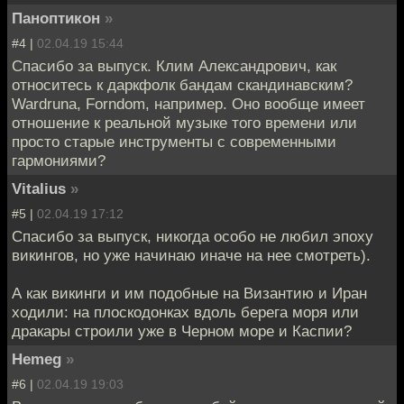
Паноптикон
»
#4 |
02.04.19 15:44
Спасибо за выпуск. Клим Александрович, как
относитесь к даркфолк бандам скандинавским?
Wardruna, Forndom, например. Оно вообще имеет
отношение к реальной музыке того времени или
просто старые инструменты с современными
гармониями?
Vitalius
»
#5 |
02.04.19 17:12
Спасибо за выпуск, никогда особо не любил эпоху
викингов, но уже начинаю иначе на нее смотреть).
А как викинги и им подобные на Византию и Иран
ходили: на плоскодонках вдоль берега моря или
дракары строили уже в Черном море и Каспии?
Hemeg
»
#6 |
02.04.19 19:03