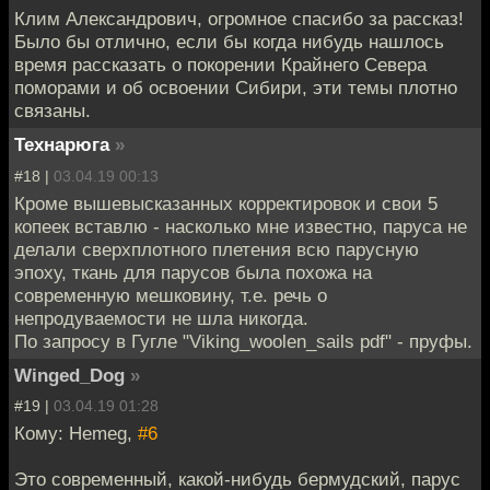
Клим Александрович, огромное спасибо за рассказ!
Было бы отлично, если бы когда нибудь нашлось
время рассказать о покорении Крайнего Севера
поморами и об освоении Сибири, эти темы плотно
связаны.
Технарюга
»
#18 |
03.04.19 00:13
Кроме вышевысказанных корректировок и свои 5
копеек вставлю - насколько мне известно, паруса не
делали сверхплотного плетения всю парусную
эпоху, ткань для парусов была похожа на
современную мешковину, т.е. речь о
непродуваемости не шла никогда.
По запросу в Гугле "Viking_woolen_sails pdf" - пруфы.
Winged_Dog
»
#19 |
03.04.19 01:28
Кому: Hemeg,
#6
Это современный, какой-нибудь бермудский, парус