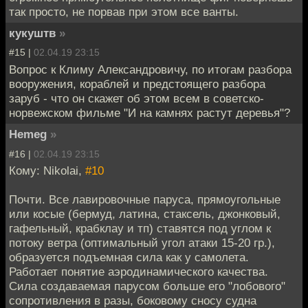
так просто, не порвав при этом все ванты.
кукуштв
»
#15 |
02.04.19 23:15
Вопрос к Климу Александровичу, по итогам разбора
вооружения, кораблей и предстоящего разбора
заруб - что он скажет об этом всем в советско-
норвежском фильме "И на камнях растут деревья"?
Hemeg
»
#16 |
02.04.19 23:15
Кому: Nikolai,
#10
Почти. Все лавировочные паруса, прямоугольные
или косые (бермуд, латина, стаксель, джонковый,
гафельный, крабклау и тп) ставятся под углом к
потоку ветра (оптимальный угол атаки 15-20 гр.),
образуется подъемная сила как у самолета.
Работает понятие аэродинамического качества.
Сила создаваемая парусом больше его "лобового"
сопротивления в разы, боковому сносу судна