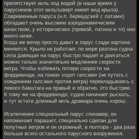
препятствует киль под водой (в наше время у
парусников этот киль/шверт имеет вид крыла).
Современные паруса (н.п. бермудский с латами)
обладают очень высоким аэродинамическим
качеством, у исторических (прямой, латина и тп) оно
много ниже.
Когда же ветер просто давит в парус сзади картина
меняется. Крыло не работает, по мере разгона судна
сила давящая на парус быстро падает и двигаться
можно только значительно медленнее скорости
ветра. Чтобы избежать потери скорости на
фордевинде, на гонках ходят галсами (не путать с
хождением галсами против ветра) перекладываясь с
левого бакштага на правый и обратно, это быстрее.
К тому же на фордевинде, судно начинает рыскать,
и тут кстати длинный киль драккара очень хорош.
Исключение специальный парус спинакер, он
напоминает парашют, специально сделан для
попутных ветров и он огромный, в полтора - два раза
больше всего остального парусного вооружения.