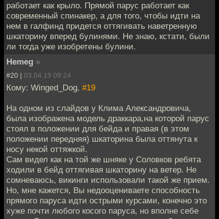
работает как крыло. Прямой парус работает как
современный спинакер, а для того, чтобы идти на
нем в галфинд придется оттягивать наветренную
шкаторину вперед булинями. Не знаю, кстати, были
ли тогда уже изобретены булини.
Hemeg
»
#20 |
03.04.19 09:24
Кому: Winged_Dog,
#19
На одном из слайдов у Клима Александровича,
была изображена модель драккара,на которой парус
стоял в положении для бейда и правая (в этом
положении передняя) шкаторина была оттянута к
носу некой оттяжкой.
Сам видел как на той же шняке у Соловков ребята
ходили в бейд оттягивая шкаторину на ветер. Не
сомневаюсь, викинги использовали такой же прием.
Но, мне кажется, Вы недооцениваете способность
прямого паруса идти острыми курсами, конечно это
хуже почти любого косого паруса, но вполне себе