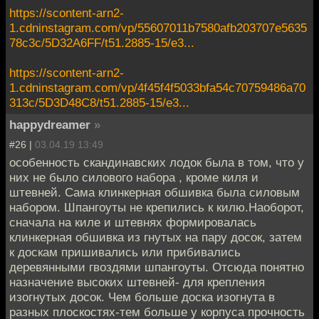
https://scontent-arn2-
1.cdninstagram.com/vp/55607011b7580afb203707e5635
78c3c/5D32A6FF/t51.2885-15/e3...
https://scontent-arn2-
1.cdninstagram.com/vp/4f45f4f5033bfa54c70759486a70
313c/5D3D48C8/t51.2885-15/e3...
happydreamer
»
#26 |
03.04.19 13:49
особенность скандинавских лодок была в том, что у
них не было силового набора , кроме киля и
штевней. Сама клинкерная обшивка была силовым
набором. Шпангоуты не крепились к килю.Наоборот,
сначала на киле и штевнях формировалась
клинкерная обшивка из гнутых на пару досок, затем
к доскам пришивались или прибивались
деревянными гвоздями шпангоуты. Отсюда понятно
назначение высоких штевней- для крепления
изогнутых досок. Чем больше доска изогнута в
разных плоскостях-тем больше у корпуса прочность