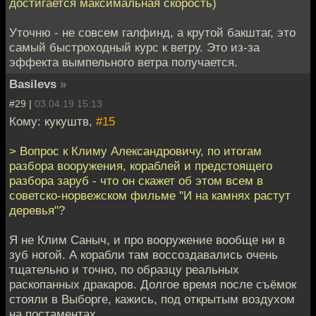
достигается максимальная скорость)
Уточню - не совсем галфинд, а крутой бакштаг, это
самый быстроходный курс к ветру. Это из-за
эффекта вымпельного ветра получается.
Basilevs
»
#29 |
03.04.19 15:13
Кому: кукуштв,
#15
> Вопрос к Климу Александровичу, по итогам
разбора вооружения, кораблей и предстоящего
разбора заруб - что он скажет об этом всем в
советско-норвежском фильме "И на камнях растут
деревья"?
Я не Клим Саныч, и про вооружение вообще ни в
зуб ногой. А корабли там воссоздавались очень
тщательно и точно, по образцу реальных
раскопанных дракаров. Долгое время после съёмок
стояли в Выборге, кажись, под открытым воздухом
на постаментах.