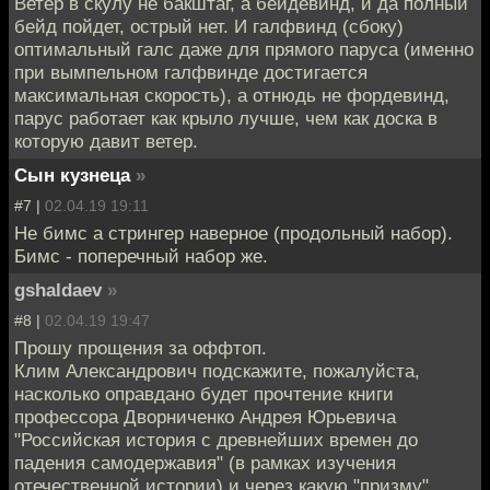
Ветер в скулу не бакштаг, а бейдевинд, и да полный
бейд пойдет, острый нет. И галфвинд (сбоку)
оптимальный галс даже для прямого паруса (именно
при вымпельном галфвинде достигается
максимальная скорость), а отнюдь не фордевинд,
парус работает как крыло лучше, чем как доска в
которую давит ветер.
Сын кузнеца
»
#7 |
02.04.19 19:11
Не бимс а стрингер наверное (продольный набор).
Бимс - поперечный набор же.
gshaldaev
»
#8 |
02.04.19 19:47
Прошу прощения за оффтоп.
Клим Александрович подскажите, пожалуйста,
насколько оправдано будет прочтение книги
профессора Дворниченко Андрея Юрьевича
"Российская история с древнейших времен до
падения самодержавия" (в рамках изучения
отечественной истории) и через какую "призму"