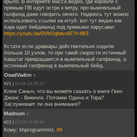
крыло. В интернете масса видео, где корабли с
прямым ПВ идут остро к ветру, про вымпельный
галфинд даже говорить нечего. Надеюсь тут можно
использовать ссылки на ютуб, вот тут видно как
барк идет бейдевинд под прямыми парусами:
https://youtu.be/0VM2qbdvoIE?t=863
Кстати если драккары действительно ходили
больше 10 узлов, то при такой скорости истинный
бакштаг превращается в вымпельный галфвинд, а
истинный галфвинд в вымпельный бейд.
OsadVadim
»
#21 |
03.04.19 09:24
Клим Саныч, что вы можете сказать о книге Гвин
Джонс - Викинги. Потомки Одина и Тора?
Заслуживает ли она внимания?
Madnum
»
#22 |
03.04.19 09:24
Кому: tihprogrammist,
#9