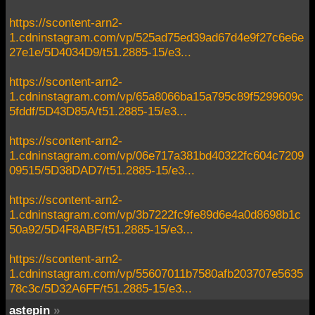
https://scontent-arn2-
1.cdninstagram.com/vp/525ad75ed39ad67d4e9f27c6e6e
27e1e/5D4034D9/t51.2885-15/e3...
https://scontent-arn2-
1.cdninstagram.com/vp/65a8066ba15a795c89f5299609c
5fddf/5D43D85A/t51.2885-15/e3...
https://scontent-arn2-
1.cdninstagram.com/vp/06e717a381bd40322fc604c7209
09515/5D38DAD7/t51.2885-15/e3...
https://scontent-arn2-
1.cdninstagram.com/vp/3b7222fc9fe89d6e4a0d8698b1c
50a92/5D4F8ABF/t51.2885-15/e3...
https://scontent-arn2-
1.cdninstagram.com/vp/55607011b7580afb203707e5635
78c3c/5D32A6FF/t51.2885-15/e3...
astepin
»