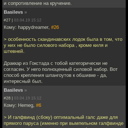
и сопротивление на кручение.
Basilevs
»
#27 |
03.04.19 15:12
Кому: happydreamer,
#26
> особенность скандинавских лодок была в том, что
у них не было силового набора , кроме киля и
штевней.
Драккар из Гокстада с тобой категорически не
согласен. У него полноценный силовой набор. Вот
способ крепления шпангоутов к обшивке - да,
интересный был.
Basilevs
»
#28 |
03.04.19 15:12
Кому: Hemeg,
#6
> И галфвинд (сбоку) оптимальный галс даже для
прямого паруса (именно при вымпельном галфвинде