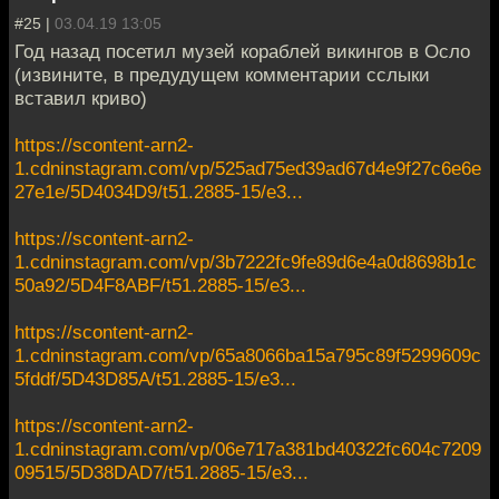
#25 |
03.04.19 13:05
Год назад посетил музей кораблей викингов в Осло
(извините, в предудущем комментарии сслыки
вставил криво)
https://scontent-arn2-
1.cdninstagram.com/vp/525ad75ed39ad67d4e9f27c6e6e
27e1e/5D4034D9/t51.2885-15/e3...
https://scontent-arn2-
1.cdninstagram.com/vp/3b7222fc9fe89d6e4a0d8698b1c
50a92/5D4F8ABF/t51.2885-15/e3...
https://scontent-arn2-
1.cdninstagram.com/vp/65a8066ba15a795c89f5299609c
5fddf/5D43D85A/t51.2885-15/e3...
https://scontent-arn2-
1.cdninstagram.com/vp/06e717a381bd40322fc604c7209
09515/5D38DAD7/t51.2885-15/e3...