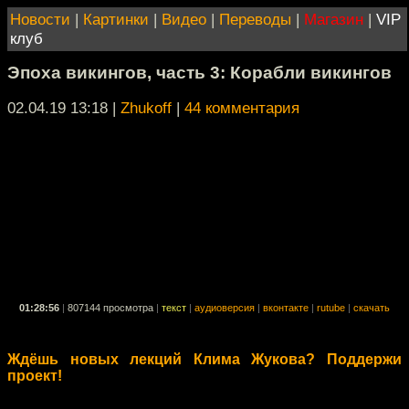
Новости
|
Картинки
|
Видео
|
Переводы
|
Магазин
|
VIP
клуб
Эпоха викингов, часть 3: Корабли викингов
02.04.19 13:18
|
Zhukoff
|
44 комментария
01:28:56
|
807144 просмотра
|
текст
|
аудиоверсия
|
вконтакте
|
rutube
|
скачать
Ждёшь новых лекций Клима Жукова? Поддержи
проект!