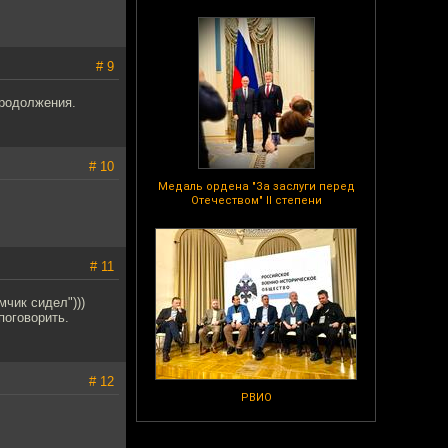
# 9
продолжения.
# 10
Медаль ордена "За заслуги перед
Отечеством" II степени
# 11
мчик сидел")))
поговорить.
# 12
РВИО