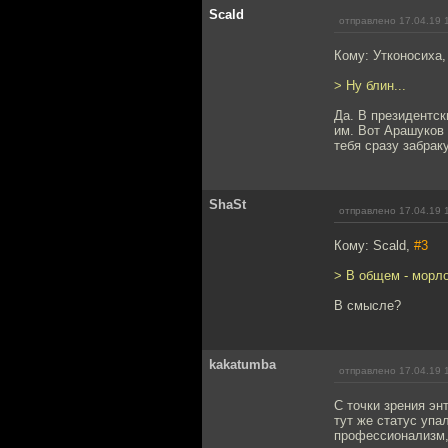
Scald
отправлено 17.04.19 
Кому: Утконосиха
> Ну блин...
Да. В президентск
им. Вот Арашуков 
тебя сразу забрак
ShaSt
отправлено 17.04.19 
Кому: Scald,
#3
> В общем - морл
В смысле?
kakatumba
отправлено 17.04.19 
С точки зрения энт
тут же статус упа
профессионализм, 