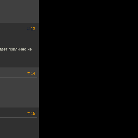
# 13
идёт прилично не
# 14
# 15