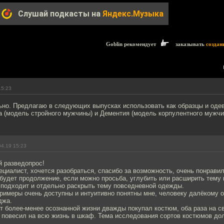
Слушай подкасты на
Яндекс.Музыка
Goblin рекомендует
заказывать
создан
15:23
но. Предлагаю в следующих выпусках использовать как образцы и одев
 (модель стройного мужчины) и Дементия (модель корпулентного мужчи
04.19 15:23
 разведопрос!
ециалист, хочется разобраться, спасибо за возможность, очень понравил
 будет продолжение, если можно просьба, углубить или расширить тему 
 подходит и отдельно раскрыть тему повседневной одежды.
римеры очень доступны и интуитивно понятны мне, человеку далёкому о
джа.
ет более-менее осознанной жизни дважды покупал костюм, оба раза на св
и повесил на всю жизнь в шкаф. Тема исследования сортов костюмов до