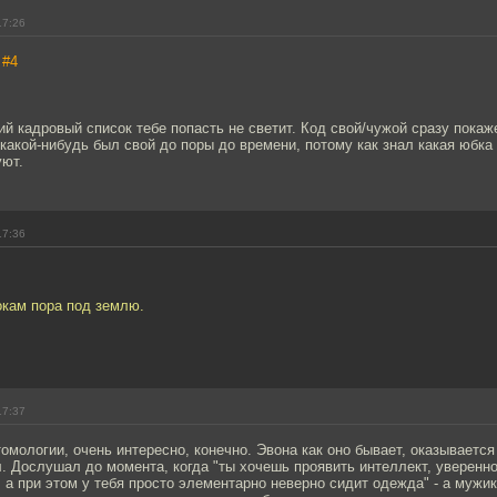
17:26
,
#4
ий кадровый список тебе попасть не светит. Код свой/чужой сразу покаже
какой-нибудь был свой до поры до времени, потому как знал какая юбка
уют.
17:36
окам пора под землю.
17:37
омологии, очень интересно, конечно. Эвона как оно бывает, оказывается 
л. Дослушал до момента, когда "ты хочешь проявить интеллект, уверенно
а при этом у тебя просто элементарно неверно сидит одежда" - а мужики