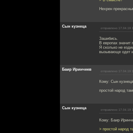
Нехрен прекрасны
Сын кузнеца
отправлено 17.04.19 
Зашибись.
В европах значит 
Я сколько не езди
вызывающе одет и 
Баир Иринчеев
отправлено 17.04.19 
Кому: Сын кузнец
простой народ там
Сын кузнеца
отправлено 17.04.19 
Кому: Баир Иринч
> простой народ т