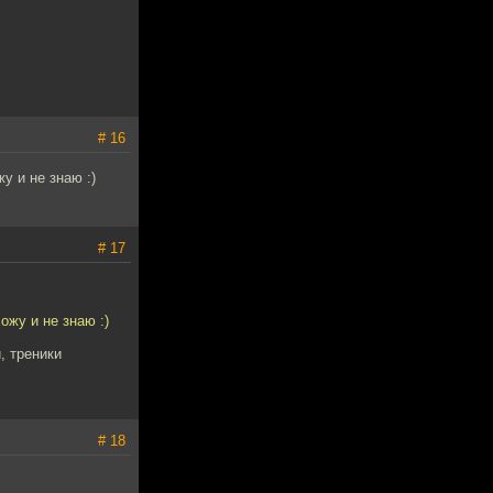
# 16
у и не знаю :)
# 17
ожу и не знаю :)
, треники
# 18