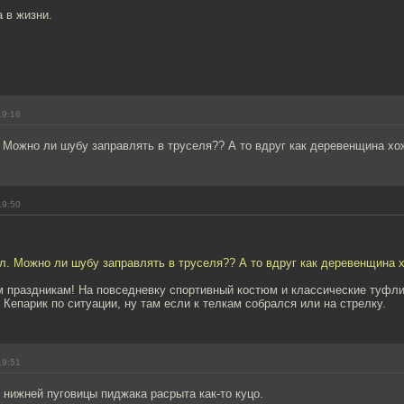
а в жизни.
19:16
 Можно ли шубу заправлять в труселя?? А то вдруг как деревенщина хож
19:50
л. Можно ли шубу заправлять в труселя?? А то вдруг как деревенщина х
м праздникам! На повседневку спортивный костюм и классические туфли
. Кепарик по ситуации, ну там если к телкам собрался или на стрелку.
19:51
 нижней пуговицы пиджака расрыта как-то куцо.