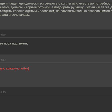
аще и чаще периодически встречаюсь с коллегами, чувствую потребност
олку, джинсы и горные ботинки, а подобрать рубашку, ботинки и те же 
ыглядеть хорошо одетым человеком, не работягой только оторвавшимся о
 шла и сочеталась.
15:25
ам пора под землю.
15:53
мую кожаную юбку]
16:45