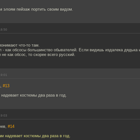
м элоям пейзаж портить своим видом.
18:50
понимают что-то там.
л - как обсосы большинство обывателей. Если видишь издалека дядька 
не как обсос, то скорее всего русский.
19:01
а,
#13
 надевает костюмы два раза в год.
19:03
еев,
#14
ам надевает костюмы два раза в год.