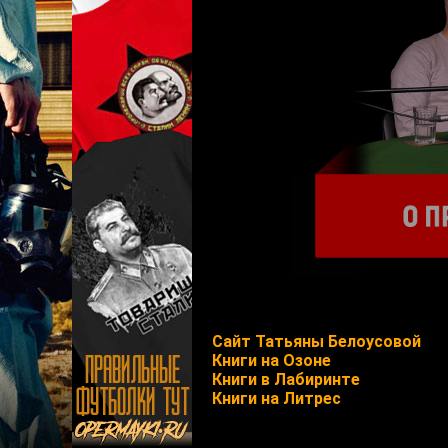
Сайт Татьяны Белоусовой
Книги на Озоне
Книги в Лабиринте
Книги на Литрес