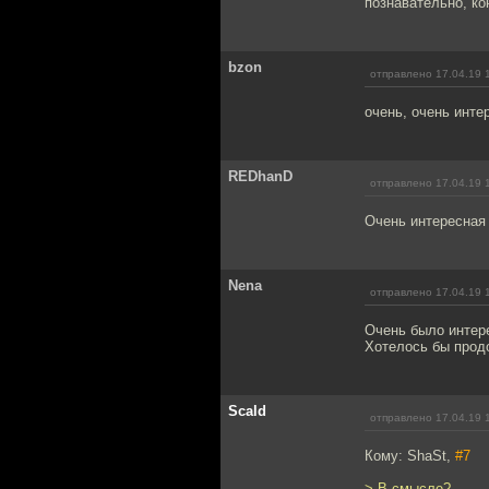
познавательно, ко
bzon
отправлено 17.04.19 
очень, очень инте
REDhanD
отправлено 17.04.19 
Очень интересная
Nena
отправлено 17.04.19 
Очень было интере
Хотелось бы прод
Scald
отправлено 17.04.19 
Кому: ShaSt,
#7
> В смысле?