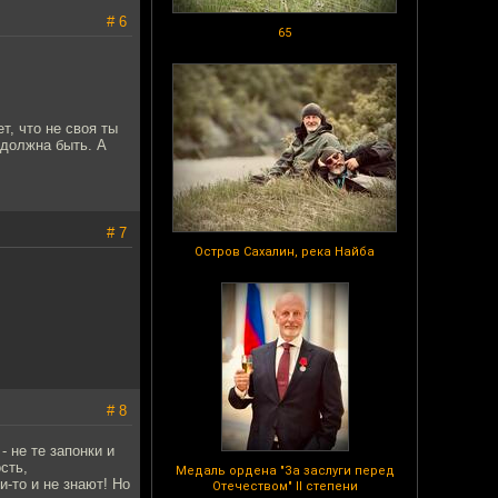
# 6
65
т, что не своя ты
 должна быть. А
# 7
Остров Сахалин, река Найба
# 8
- не те запонки и
сть,
Медаль ордена "За заслуги перед
-то и не знают! Но
Отечеством" II степени