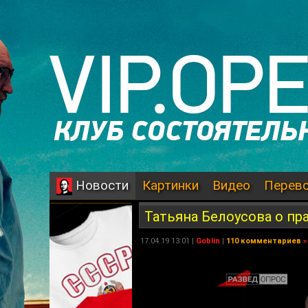
Картинки
Видео
Перев
Новости
Татьяна Белоусова о п
17.04.19 13:01 |
Goblin
|
110 комментариев
»