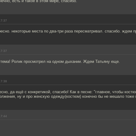
нечно, есть и такое в этом мире, спасибо.
17:37
ресно. некоторые места по два-три раза пересматривал. спасибо. ждем 
17:37
 тема! Ролик просмотрел на одном дыхании. Ждем Татьяну еще.
17:38
сно, да ещё с конкретикой, спасибо! Как в песне: "главное, чтобы костю
олжения, ну и про женскую одежду(костюм) конечно бы не мешало тоже 
17:44