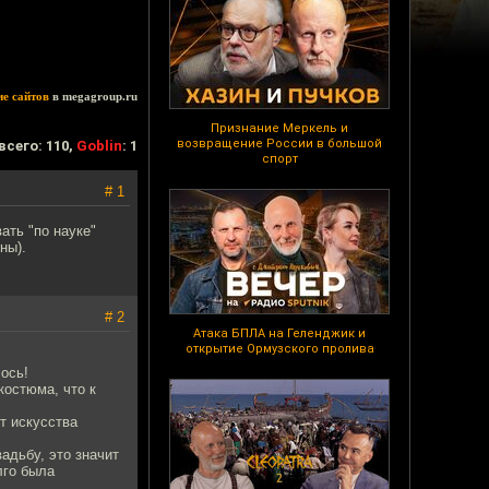
ие сайтов
в megagroup.ru
Признание Меркель и
возвращение России в большой
всего: 110,
Goblin
: 1
спорт
# 1
ать "по науке"
ны).
# 2
Атака БПЛА на Геленджик и
открытие Ормузского пролива
ось!
костюма, что к
т искусства
адьбу, это значит
лго была