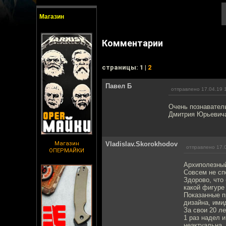
Магазин
Комментарии
cтраницы: 1 |
2
Павел Б
отправлено 17.04.19 
Очень познаватель
Дмитрия Юрьевича
Магазин
Vladislav.Skorokhodov
отправлено 17.
ОПЕРМАЙКИ
Архиполезный
Совсем не сп
Здорово, что
какой фигуре
Показанные п
дизайна, ими
За свои 20 л
1 раз надел 
неактуальна.