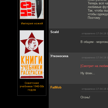
Теперь всё ч
любимые футб
Так, чтобы в
чтобы одежда
Поэтому
Империя ножей
Scald
отправлено 17.04.19 
В общем - морлок
Утконосиха
отправлено 17.04.19 
[Смотрит на люби
Ну блин...
Советские
учебники 1940-50х
FatMob
отправлено 17.04.19 
годов
Огонь!