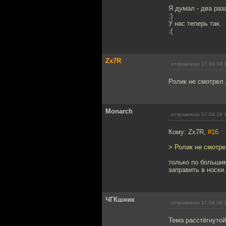
Я думал - два раз
:)
У нас теперь так.
:(
Zx7R
отправлено 17.04.19 
Ролик не смотрел.
Monarch
отправлено 17.04.19 
Кому: Zx7R,
#16
> Ролик не смотре
только по больши
заправить в носки
ЧГКшник
отправлено 17.04.19 
Тема расстёгнутой