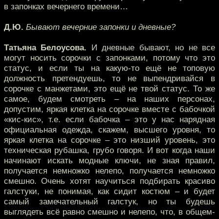
в запонках вечернего времени…
Д.Ю.
Бывают вечерние запонки и дневные?
Татьяна Белоусова.
И дневные бывают, но не все
могут носить сорочки с запонками, потому что это
статус, и если ты на какую-то ещё не топовую
должность претендуешь, то не выпендривайся в
сорочке с манжетами, это ещё не твой статус. То же
самое, будем смотреть – на наших персонах,
допустим, яркая клетка на сорочке вместе с бабочкой
«кис-кис», т.е. если бабочка – это у нас нарядная
официальная одежда, скажем, высшего уровня, то
яркая клетка на сорочке – это низший уровень, это
техническая рубашка, грубо говоря. И вот когда наши
начинают искать модные ключи, не зная правил,
получается немножко нелепо, получается немножко
смешно. Очень хотят научиться подбирать красиво
галстуки, не понимая, как сидит костюм – и будет
самый замечательный галстук, но ты будешь
выглядеть всё равно смешно и нелепо, что, в общем-