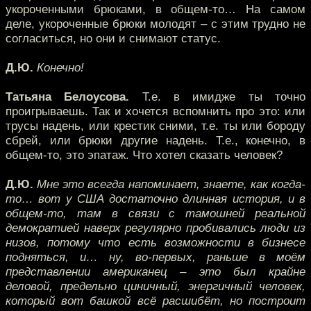
укороченными брюками, в общем-то… На самом
деле, укороченные брюки молодят – с этим трудно не
согласиться, но они и снимают статус.
Д.Ю.
Конечно!
Татьяна Белоусова.
Т.е. в имидже ты точно
проигрываешь. Так и хочется вспомнить про это: или
трусы надень, или крестик сними, т.е. ты или бороду
сбрей, или брюки другие надень. Т.е., конечно, в
общем-то, это эпатаж. Что хотел сказать человек?
Д.Ю.
Мне это всегда напоминает, знаете, как когда-
то… вот у США достаточно длинная история, и в
общем-то, там в связи с тамошней реальной
демократией наверх регулярно пробивались люди из
низов, потому что есть возможности в бизнесе
подняться, и… ну, во-первых, раньше в моём
представлении американец – это был крайне
деловой, предельно циничный, энергичный человек,
который вот башкой всё расшибёт, но построит