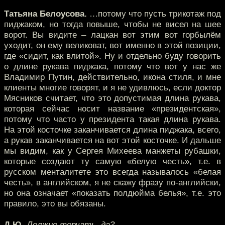
Татьяна Белоусова.
…потому что пусть трикотаж под
пиджаком, но тогда повыше, чтобы не висел на шее
ворот. Вы видите – лацкан вот этим вот горбылём
уходит, он ему великоват, вот именно в этой позиции,
где «сидит, как влитой». Ну и отдельно буду говорить
о длине рукава пиджака, потому что вот у нас же
Владимир Путин, действительно, икона стиля, и мне
клиенты многие говорят, и я не удивлюсь, если доктор
Мясников считает, что это допустимая длина рукава,
которая сейчас носит название «президентская»,
потому что часто у президента такая длина рукава.
На этой косточке заканчивается длина пиджака, всего,
а рукав заканчивается на вот этой косточке. И дальше
мы видим, как у Сергея Михеева манжеты рубашки,
которые создают ту самую «белую честь», т.е. в
русском менталитете это всегда называлось «белая
честь», в английском, я не скажу фразу по-английски,
но она означает «показать полдюйма белья», т.е. это
правило, это вы обязаны.
Д.Ю.
Должно торчать, да?