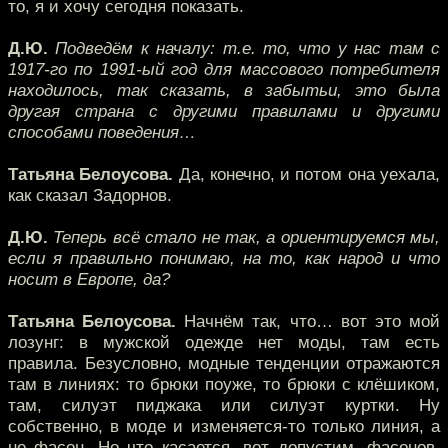
то, я и хочу сегодня показать.
Д.Ю.
Подведём к началу: т.е. то, что у нас там с
1917-го по 1991-ый год для массового потребителя
находилось, так сказать, в забытьи, это была
другая страна с другими правилами и другими
способами поведения…
Татьяна Белоусова.
Да, конечно, и потом она уехала,
как сказал Задорнов.
Д.Ю.
Теперь всё стало не так, а ориентируемся мы,
если я правильно понимаю, на то, как народ и что
носит в Европе, да?
Татьяна Белоусова.
Начнём так, что… вот это мой
лозунг: в мужской одежде нет моды, там есть
правила. Безусловно, модные тенденции отражаются
там в линиях: то брюки поуже, то брюки с клёшиком,
там, силуэт пиджака или силуэт куртки. Ну
собственно, в моде и изменяется-то только линия, а
не фасон. Но что касается, вот допустим, фасонов,