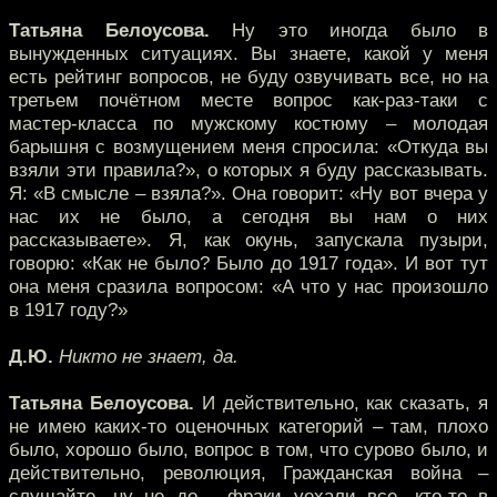
Татьяна Белоусова.
Ну это иногда было в
вынужденных ситуациях. Вы знаете, какой у меня
есть рейтинг вопросов, не буду озвучивать все, но на
третьем почётном месте вопрос как-раз-таки с
мастер-класса по мужскому костюму – молодая
барышня с возмущением меня спросила: «Откуда вы
взяли эти правила?», о которых я буду рассказывать.
Я: «В смысле – взяла?». Она говорит: «Ну вот вчера у
нас их не было, а сегодня вы нам о них
рассказываете». Я, как окунь, запускала пузыри,
говорю: «Как не было? Было до 1917 года». И вот тут
она меня сразила вопросом: «А что у нас произошло
в 1917 году?»
Д.Ю.
Никто не знает, да.
Татьяна Белоусова.
И действительно, как сказать, я
не имею каких-то оценочных категорий – там, плохо
было, хорошо было, вопрос в том, что сурово было, и
действительно, революция, Гражданская война –
слушайте, ну не до… фраки уехали все, кто-то в