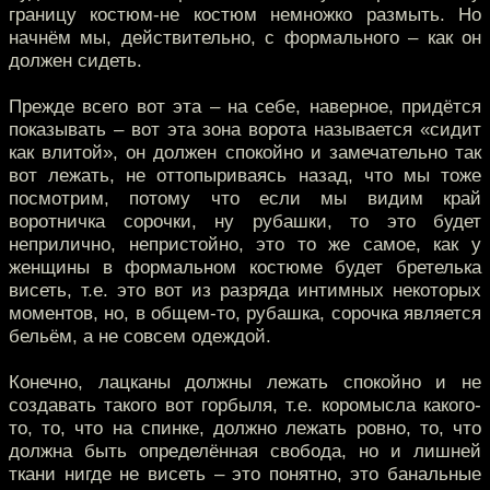
границу костюм-не костюм немножко размыть. Но
начнём мы, действительно, с формального – как он
должен сидеть.
Прежде всего вот эта – на себе, наверное, придётся
показывать – вот эта зона ворота называется «сидит
как влитой», он должен спокойно и замечательно так
вот лежать, не оттопыриваясь назад, что мы тоже
посмотрим, потому что если мы видим край
воротничка сорочки, ну рубашки, то это будет
неприлично, непристойно, это то же самое, как у
женщины в формальном костюме будет бретелька
висеть, т.е. это вот из разряда интимных некоторых
моментов, но, в общем-то, рубашка, сорочка является
бельём, а не совсем одеждой.
Конечно, лацканы должны лежать спокойно и не
создавать такого вот горбыля, т.е. коромысла какого-
то, то, что на спинке, должно лежать ровно, то, что
должна быть определённая свобода, но и лишней
ткани нигде не висеть – это понятно, это банальные