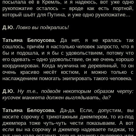
посылала её в Кремль, и я надеюсь, вот уже одно
рукопожатие осталось – вроде как есть портной,
который шьёт для Путина, и уже одно рукопожатие…
Д.Ю.
Ловко вы подкрались!
Татьяна Белоусова.
Да нет, я не кралась так
сошлось, причём я настолько человек запросто, что я
бы и подошла, и я бы с удовольствием, потому что
его одевать – одно удовольствие, он же очень хорошо
координирован. Когда мужчина не деревянный, то он
очень красиво несёт костюм, и можно только с
наслаждением помогать экипировать такого человека.
Д.Ю.
Ну т.е., подводя некоторым образом черту:
кусочек манжета должен выглядывать, да?
Татьяна Белоусова.
Да-да. Если, допустим, вы
носите сорочку с трикотажным джемпером, то из-под
джемпера тоже чуть-чуть чести показываем. А вот
если вы на сорочку и джемпер надеваете пиджак, то
тут уже надо оставить только манжеты пуловера или