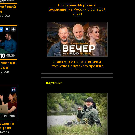
Признание Меркель и
сийской
возвращение России в большой
и
спорт
мотров
45:39
Атака БПЛА на Геленджик и
знеса и
открытие Ормузского пролива
ками
мотров
Картинки
01:01:08
ешение
ациях
смотра