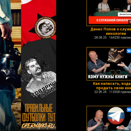
Денис Попов о служ
кинологии
28.08.25 164230 просмо
Как написать, изда
продать свою кн
22.09.24 113358 просмо