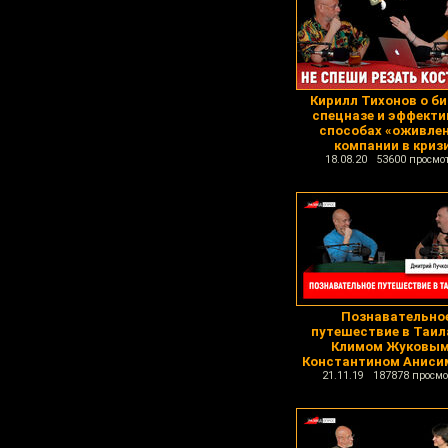
Кирилл Тихонов о би
спецназе и эффект
способах «оживле
компании в криз
18.08.20 53600 просмо
Познавательно
путешествие в Таил
Климом Жуковым
Константином Анис
21.11.19 187878 просмо