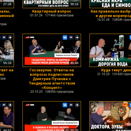
27:26
39:15
налы,
Квартирный вопрос
Как правильно выбр
менный
01.07.24 171466 просмотров
и другие морепро
16.01.24 128549 прос
тров
55:18
45:44
вет на
Госзакупки. Ответы на
Куда текут ден
ос
вопросы подписчиков
21.10.23 131420 прос
тров
Дмитрия Пучкова с
Тендерным агентством
«Концепт»
23.10.23 108356 просмотров
44:51
01:20:33