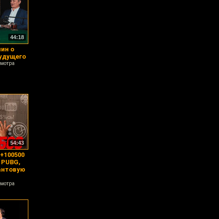
44:18
ин о
удущего
смотра
54:43
 +100500
 PUBG,
иантовую
смотра