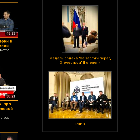
48:23
ерки в
ссии
смотра
Медаль ордена "За заслуги перед
Отечеством" II степени
38:21
. про
олевой
мотров
РВИО