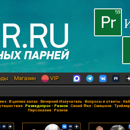
оды
Магазин
VIP
News
|
В цепких лапах
|
Вечерний Излучатель
|
Вопросы и ответы
|
Каб
утешествия
|
Разведопрос
-
Разное
|
Синий Фил
|
Смешное
|
Трейле
Персоналии
|
Разное