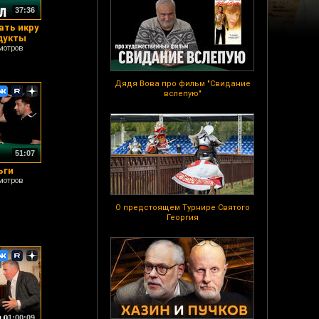
37:36
ать икру
дукты
мотров
Дядя Вова про фильм "Свидание
вслепую"
51:07
ьги
мотров
О предстоящем Турнире Святого
Георгия
01:00:09