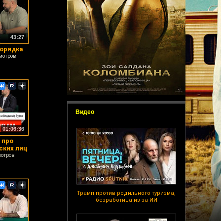
43:27
порядка
мотров
Видео
01:06:36
 про
ских лиц
мотров
Трамп против родильного туризма,
безработица из-за ИИ