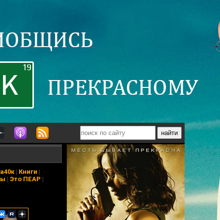
а40к
|
Книги
|
ры
|
Это ПЕАР
|