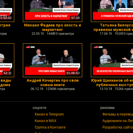
01:52:02
57:19
итрия
Михаил Фадеев про злость и
Татьяна Белоусо
маркетинг
правилах мужской
тров
22.05.19 144893 просмотра
17.04.19 192593 про
52:11
01:06:53
 виды
Андрей Кочергин про свои
Юрий Щелканов об и
 дома
новые книги
публичных высту
тра
06.12.18 123686 просмотров
13.10.18 75266 прос
соцсети
реклама
Канал в Telegram
Фильмы в перево
Канал в MAX
Аудиокниги на Ли
Группа в Контакте
Разработка сайто