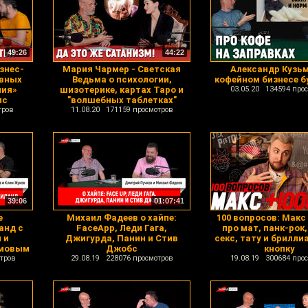
49:26
44:22
знес-
Мария Чармер - Светская
Александр Кузьм
ивных
Ведьма о психологии,
кофейном бизнесе б
ния»
шизотерике, картах Таро и
03.05.20 134594 про
ис
"волшебных таблетках"
тров
11.08.20 171159 просмотров
39:06
01:07:41
е
Михаил Фадеев о хайпе:
100 вопросов: Макс
анд с
FaceApp, Леди Гага,
про мат, панк-рок,
 и
Джигурда, Панин и Стив
секс, тату и брилл
имовым
Джобс
кнопку
тров
29.08.19 228076 просмотров
19.08.19 300684 про