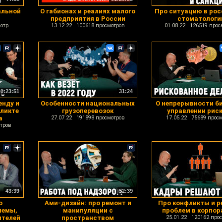
альной
О габионах и реалиях малого
Про ситуацию в рос
предприятия в России
стоматологи
отр
13.12.22 100618 просмотров
01.08.22 126519 прос
01:23:51
31:24
енду и
Особенности национальных
О непрерывности би
ликте
грузоперевозок
управлении рис
а
27.07.22 191898 просмотров
17.05.22 75689 прос
тров
43:39
52:39
о
Ами-дизайн: про ремонт и
Про конфликты и р
лемы,
манипуляции с
проблем в корпор
ителей
пространством
25.01.22 120162 про