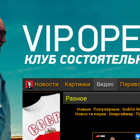
Картинки
Видео
Перев
Новости
Разное
Новые
|
Популярные
|
Goblin 
Новости науки
|
Опергеймер
|
П