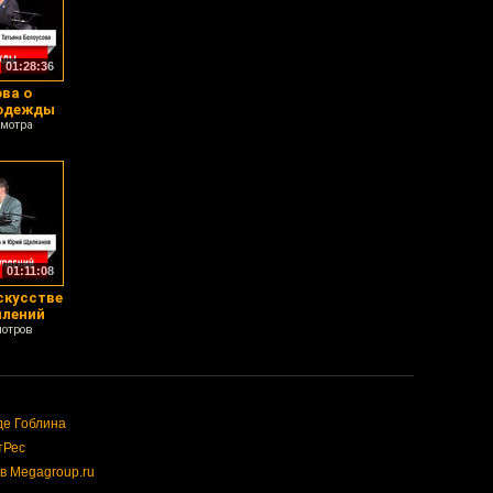
01:28:36
ва о
 одежды
смотра
01:11:08
скусстве
плений
мотров
де Гоблина
тРес
в Megagroup.ru