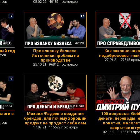
тров
08.02.22 40189 просмотров
46:15
42:28
вый год
Про изнанку бизнеса.
Как законно нак
тров
Источники проблем на
недобросовестный
производстве
27.09.21 79515 прос
25.10.21 96812 просмотров
55:34
01:11:40
алоги в
Михаил Фадеев о создании
100 вопросов: Gobl
брендов, или почему хороший
деньги, переводы, 
тров
продукт не продаст себя сам
понятия, малолет
17.09.21 115522 просмотра
закрытие юту
02.08.21 1135129 про