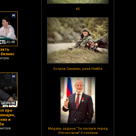
65
31:48
азать
 бизнес
мотров
Остров Сахалин, река Найба
02:06:08
in про
женщин,
них и
ба
смотров
Медаль ордена "За заслуги перед
Отечеством" II степени