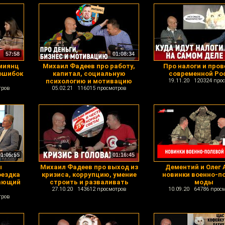
57:58
01:08:34
Амиянц
Михаил Фадеев про работу,
Про налоги и пров
 ошибок
капитал, социальную
современной Ро
психологию и мотивацию
19.11.20 120324 про
тров
05.02.21 116015 просмотров
01:05:55
01:16:45
ы
Михаил Фадеев про выход из
Дементий и Олег А
оездка
кризиса, коррупцию, умение
новинки военно-п
вающий
строить и разваливать
моды
27.10.20 143612 просмотров
10.09.20 64786 прос
тров