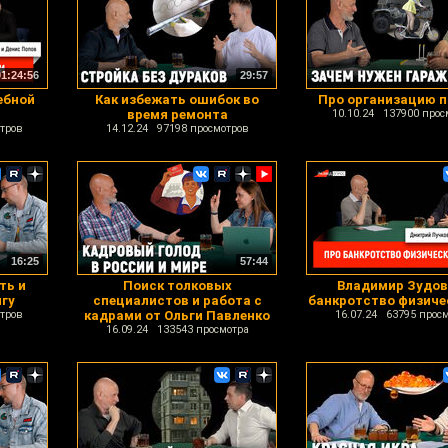
01:24:56
29:57
ебной
Как избежать ошибок во
Про организацию 
время ремонта
10.10.24 137900 прос
тров
14.12.24 97198 просмотров
16:25
57:44
ть и
Поиск толковых
Владимир Зудов
игу
специалистов и работа с
банкротство физиче
тров
кадрами от Ольги Павленко
16.07.24 63795 прос
16.09.24 133543 просмотра