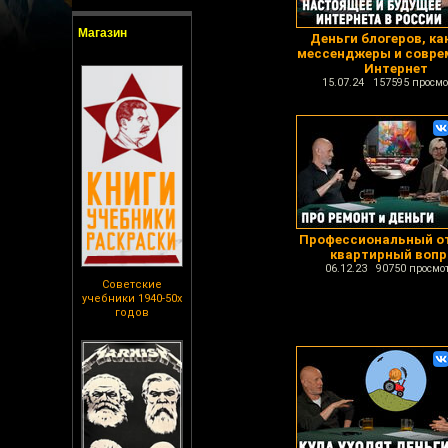
Магазин
Деньги блогеров, ка
мессенджеры и совре
Интернет
15.07.24 157595 просмо
Профессиональный от
квартирный вопр
06.12.23 90750 просмо
Советские
учебники 1940-50х
годов