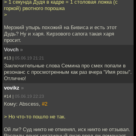
> 1 секунда Дудя в кадре = 1 столовая ложка (с
горкой) рвотного порошка
>
Мерзкий упырь похожий на Бивиса и есть этот
Дудь? Ну и харя. Кирзового сапога такая харя
просит.
Vovch
»
#13 |
05.06.19 21:21
Заключительные слова Семина про смех попали в
резонанс с просмотренным как раз вчера "Имя розы".
Отлично!
vovikz
»
#14 |
05.06.19 22:23
Кому: Abscess,
#2
> Но что-то пошло не так.
Ой ли? Суд никто не отменял, иск никто не отзывал.
Распилу денег негативный пиар вряд ли помешает.