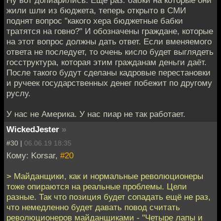
Ну вот допиарились. Ещё раз: бабки на которые они
жили шли из бюджета, теперь открыто в СМИ
поднят вопрос "какого хера бюджетные бабки
тратятся на говно?" И обозначены граждане, которые
на этот вопрос должны дать ответ. Если вменяемого
ответа не последует, то очень кисло будет выглядеть
госструктура, которая этим гражданам деньги даёт.
После такого будут сделаны кадровые перестановки
и ручеек государственных денег побежит по другому
руслу.
У нас не Америка. У нас пиар не так работает.
WickedJester
»
#30 |
06.06.19 18:35
Кому: Korsar,
#20
> Майданщики, как и нормальные революционеры
тоже опираются на реальные проблемы. Цели
разные. Так что позиция будет сопадать ещё не раз,
что немедленно будет давать повод считать
революционеров майданщиками - "Четыре лапы и