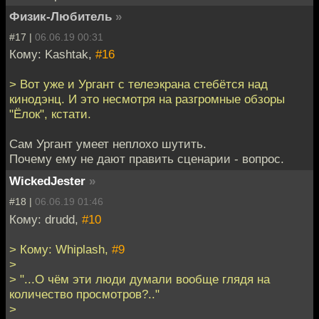
Физик-Любитель
»
#17 |
06.06.19 00:31
Кому: Kashtak,
#16
> Вот уже и Ургант с телеэкрана стебётся над
кинодэнц. И это несмотря на разгромные обзоры
"Ёлок", кстати.
Сам Ургант умеет неплохо шутить.
Почему ему не дают править сценарии - вопрос.
WickedJester
»
#18 |
06.06.19 01:46
Кому: drudd,
#10
> Кому: Whiplash,
#9
>
> "...О чём эти люди думали вообще глядя на
количество просмотров?.."
>