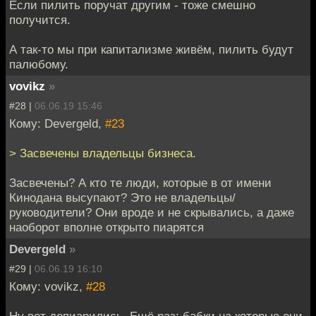
Если пилить поручат другим - тоже смешно
получится.
А так-то мы при капитализме живём, пилить будут
палюбому.
vovikz
»
#28 |
06.06.19 15:46
Кому: Devergeld,
#23
> Засвечены владельцы бизнеса.
Засвечены? А кто те люди, которые в от имени
Кинодана высупают? Это не владельцы/
руководители? Они вроде и не скрывались, а даже
наоборот вполне открыто пиарятся
Devergeld
»
#29 |
06.06.19 16:10
Кому: vovikz,
#28