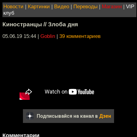
Новости
|
Картинки
|
Видео
|
Переводы
|
Магазин
|
VIP
клуб
Киностранцы // Злоба дня
05.06.19 15:44
|
Goblin
|
39 комментариев
Подписывайся на канал в
Дзен
Комментарии