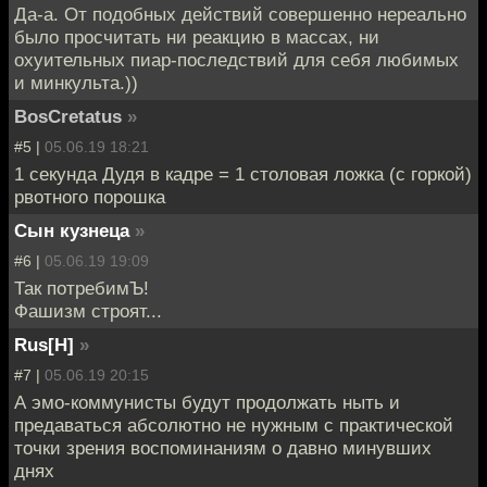
Да-а. От подобных действий совершенно нереально
было просчитать ни реакцию в массах, ни
охуительных пиар-последствий для себя любимых
и минкульта.))
BosCretatus
»
#5 |
05.06.19 18:21
1 секунда Дудя в кадре = 1 столовая ложка (с горкой)
рвотного порошка
Сын кузнеца
»
#6 |
05.06.19 19:09
Так потребимЪ!
Фашизм строят...
Rus[H]
»
#7 |
05.06.19 20:15
А эмо-коммунисты будут продолжать ныть и
предаваться абсолютно не нужным с практической
точки зрения воспоминаниям о давно минувших
днях