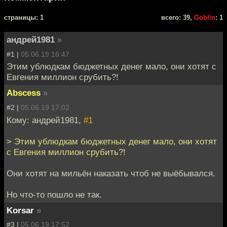
cтраницы: 1
всего: 39,
Goblin
: 1
андрей1981
»
#1 |
05.06.19 16:47
Этим ублюдкам бюджетных денег мало, они хотят с
Евгения миллион срубить?!
Abscess
»
#2 |
05.06.19 17:02
Кому: андрей1981,
#1
> Этим ублюдкам бюджетных денег мало, они хотят
с Евгения миллион срубить?!
Они хотят на мильён наказать чтоб не выёбывался.
Но что-то пошло не так.
Korsar
»
#3 |
05.06.19 17:52