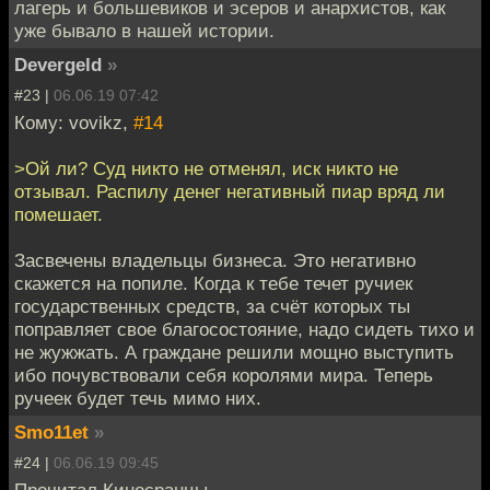
лагерь и большевиков и эсеров и анархистов, как
уже бывало в нашей истории.
Devergeld
»
#23 |
06.06.19 07:42
Кому: vovikz,
#14
>Ой ли? Суд никто не отменял, иск никто не
отзывал. Распилу денег негативный пиар вряд ли
помешает.
Засвечены владельцы бизнеса. Это негативно
скажется на попиле. Когда к тебе течет ручиек
государственных средств, за счёт которых ты
поправляет свое благосостояние, надо сидеть тихо и
не жужжать. А граждане решили мощно выступить
ибо почувствовали себя королями мира. Теперь
ручеек будет течь мимо них.
Smo11et
»
#24 |
06.06.19 09:45
Прочитал Киносранцы.