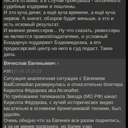
писать отзывы, а в случае проигрыша - оплачивать
судебные издержки и пошлины.
И это куча денег, а ещё куча времени, а ещё куча
нервов. А значит, обзоров будет меньше, а это и
есть искомый результат.
И мнение режиссеров... Ну что сказать, режиссеры
не являются правообладателями, и условный
Бондарчук поддержит Бэдкомедиана, а его
продюсерский центр на него в суд подаст. Такие
дела.
Вячеслав Евгеньевич
»
#38 |
07.06.19 20:23
Ситуация аналогичная ситуации с Евгением
BadComedian развернулась и относительно блоггера
Кирилла Фёдорова aka Alconafter.
По требованию телеканала Звезда (МО РФ) канал
Кирилла Фёдорова, с кучей исторических видео
касательно в основном бронетанковой техники, был
удалён.
Очень обидно что за Евгения все разом поднялись,
а за не менее полезного, но более узко