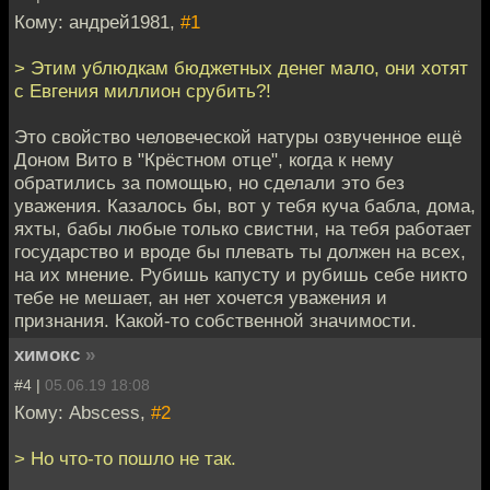
Кому: андрей1981,
#1
> Этим ублюдкам бюджетных денег мало, они хотят
с Евгения миллион срубить?!
Это свойство человеческой натуры озвученное ещё
Доном Вито в "Крёстном отце", когда к нему
обратились за помощью, но сделали это без
уважения. Казалось бы, вот у тебя куча бабла, дома,
яхты, бабы любые только свистни, на тебя работает
государство и вроде бы плевать ты должен на всех,
на их мнение. Рубишь капусту и рубишь себе никто
тебе не мешает, ан нет хочется уважения и
признания. Какой-то собственной значимости.
химокс
»
#4 |
05.06.19 18:08
Кому: Abscess,
#2
> Но что-то пошло не так.