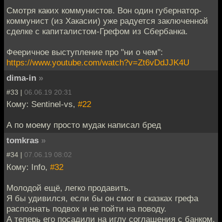
Смотря каких коммунистов. Вон один губернатор-
коммунист (из Хакасии) уже радуется заключенной
сделке с капиталистом-Грефом из Сбербанка.
Фееричное выступление про "ни о чем":
https://www.youtube.com/watch?v=Zt6vDdJJK4U
dima-in
»
#33 |
06.06.19 20:31
Кому: Sentinel-vs,
#22
А по моему просто мудак написал бред
tomkras
»
#34 |
07.06.19 08:02
Кому: Info,
#32
Молодой ещё, легко продавить.
Я бы удивился, если бы он смог в сказках грефа
распознать подвох и не пойти на поводу.
А теперь его посадили на иглу соглашения с банком.