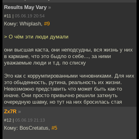
Results May Vary
»
#11 |
05.06.19 20:54
Кому: Whiplash,
#9
> О чём эти люди думали
они высшая каста, они неподсудны, вся жизнь у них
в кармане, что это быдло о себе..., за ними
уважаемые люди и т.д. по списку
Это как с коррумпированными чиновниками. Для них
это обыденность, рутина, реальность их жизни.
Невозможно представить что может быть как-то
иначе. Они просто привычно решили заткнуть
очередную шавку, но тут на них бросилась стая
Zx7R
»
#12 |
05.06.19 21:13
Кому: BosCretatus,
#5