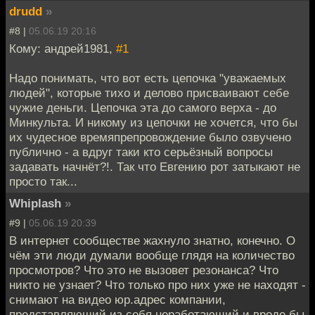
drudd
»
#8 |
05.06.19 20:16
Кому: андрей1981,
#1
Надо понимать, что вот есть цепочка "уважаемых
людей", которые тихо и делово присваивают себе
чужие деньги. Цепочка эта до самого верха - до
Минкульта. И никому из цепочки не хочется, что бы
их чудесное времяпрепровождение было озвучено
публично - а вдруг таки кто серьёзный вопросы
задавать начнёт?!. Так что Евгению рот затыкают не
просто так...
Whiplash
»
#9 |
05.06.19 20:39
В интернет сообществе жахнуло знатно, конечно. О
чём эти люди думали вообще глядя на количество
просмотров? Что это не вызовет резонанса? Что
никто не узнает? Что только про них уже не находят -
снимают на видео юр.адрес компании,
представляющий из себя неработающий и вроде бы