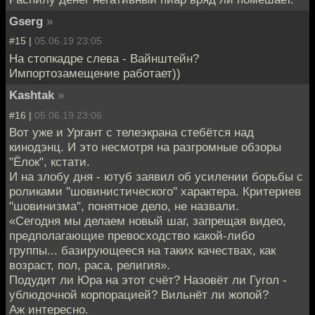
Gserg
»
#15 |
05.06.19 23:05
На стопкадре слева - Вайнштейн?
Импортозамещение работает))
Kashtak
»
#16 |
05.06.19 23:06
Вот уже и Ургант с телеэкрана стебётся над
кинодэнц. И это несмотря на разгромные обзоры
"Ёлок", кстати.
И на злобу дня - ютуб заявил об усилении борьбы с
роликами "шовинистического" характера. Критериев
"шовинизма", понятное дело, не назвали.
«Сегодня мы делаем новый шаг, запрещая видео,
предполагающие превосходство какой-либо
группы... базирующееся на таких качествах, как
возраст, пол, раса, религия».
Подудит ли Юра на этот счёт? Назовёт ли Гугол -
ублюдочной корпорацией? Вильнёт ли жопой?
Аж интересно.