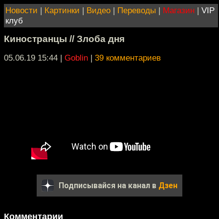
Новости
|
Картинки
|
Видео
|
Переводы
|
Магазин
|
VIP
клуб
Киностранцы // Злоба дня
05.06.19 15:44
|
Goblin
|
39 комментариев
Подписывайся на канал в
Дзен
Комментарии