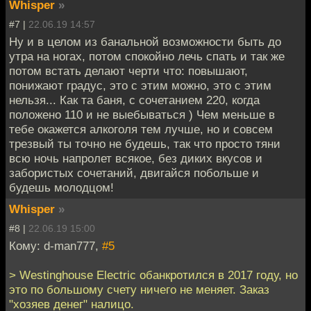
Whisper
»
#7 |
22.06.19 14:57
Ну и в целом из банальной возможности быть до
утра на ногах, потом спокойно лечь спать и так же
потом встать делают черти что: повышают,
понижают градус, это с этим можно, это с этим
нельзя... Как та баня, с сочетанием 220, когда
положено 110 и не выебываться ) Чем меньше в
тебе окажется алкоголя тем лучше, но и совсем
трезвый ты точно не будешь, так что просто тяни
всю ночь напролет всякое, без диких вкусов и
забористых сочетаний, двигайся побольше и
будешь молодцом!
Whisper
»
#8 |
22.06.19 15:00
Кому: d-man777,
#5
> Westinghouse Electric обанкротился в 2017 году, но
это по большому счету ничего не меняет. Заказ
"хозяев денег" налицо.