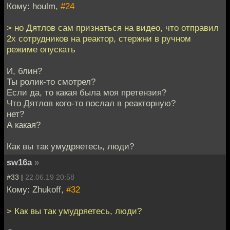
Кому: houlm,
#24
> но Дятлов сам признаться на видео, что отправил
2х сотрудников на реактор, стержни в ручном
режиме опускать
И, блин?
Ты ролик-то смотрел?
Если да, то какая была моя претензия?
Что Дятлов кого-то послал в реакторную?
нет?
А какая?
Как вы так умудряетесь, люди?
sw16a
»
#33 |
22.06.19 20:58
Кому: Zhukoff,
#32
> Как вы так умудряетесь, люди?