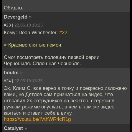
Обидно.
Devergeld
»
#23 |
22.06.19 18:23
Кому: Dean Winchester,
#22
> Красиво снятые помои.
Смог посмотреть половину первой серии
Чернобыля. Сплошная чернобля.
houlm
»
#24 |
22.06.19 18:36
Эх, Клим С. все верно в точку и прекрасно изложено
вами, но Дятлов сам признаться на видео, что
отправил 2х сотрудников на реактор, стержни в
ручном режиме опускать, в чем в том же видео
каяться и ставит себе в вину.
https://youtu.be/IVthWR4cR1g
Catalyst
»