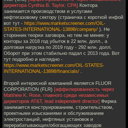
директора Cynthia B. Taylor, CPA]
Контора
занимается производством и услугами
нефтегазовому сектору (страничка с короткой инфой
вот тут -
https://www.marketscreener.com/OIL-
STATES-INTERNATIONAL-13898/company/
). Не
сторонник теории заговора, но тем не менее: у
конторы за 2018 год убыток в 22 млн. долл., а
долговая нагрузка по 2019 году - 292 млн. долл.
Оборот при этом стабильно падал с 2013 года. Вот
тут подробно и наглядно -
https://www.marketscreener.com/OIL-STATES-
INTERNATIONAL-13898/financials/
.
Второй интересной компанией является FLUOR
CORPORATION (FLR)
[аффилированность через
Matthew K. Rose, главного среди независимых
директоров AT&T, lead independent director]
Фирма
занимается конструированием, строительством,
проектными изысканиями и обслуживанием
электростанций, нефтяных установок и
перерабатывающих/обогащающих заводов