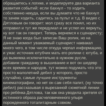
обращаетесь к логике, и моделируете два варианта
развития событий: если бахнул - то ходить
собственно некуда, если вы думаете что не бахнул
то зачем ходить, садитесь за пульт и т.д. В видео с
Дятловым он говорит: мол сразу все понял, но их
отправил и тут же передумал и не успел их вернуть,
ну вот так он говорит. Теперь вернемся к сценаристу;
Я не знаю когда был записан Ваш ролик, но на
данный момент уважаемый сценарист наквакал
много чего, в том числе откуда черпал информацию,
и ужас источник ютубчик мать его ролики с ютуба, и
да выжимка исключительно в нужном русле,
добавим гражданку в вышивание и вот он шедевр
всех времен и народов, тут можно подумать что это
просто малолетний дебил у которого, просто
случайно, самые лучшие инструменты
кинематографии, но нет он сам себя палит, (ну точно
дебил) рассказывая о вырезанной сюжетной линии
про ребёнка Дятлова, так как она уводила зрителя от
истинного образа расчеловеченного упыря
порожденного тоталитарным совком.