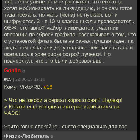
так... А на улице он мне рассказал, что его отца
хотят мобилизовать на ликвидацию, и он сам готов
туда поехать, но мать (жена) не пускает, вот и
шифруются. 3 - в 10-м классе школы преподаватель
ОБЖ, отставной майор, ликвидатор, участник
операции по сбросу графита, рассказывал о том, что
с установкой флага была не самая лучшая идея, т.к.
люди там схватили дозу больше, чем рассчитано и
оказались в зоне риска острой лучевки. Но
подчеркнул, что это были добровольцы.
Goblin
»
#19 |
22.06.19 17:16
Кому: ViktorRB,
#16
> Что не говори а сериал хорошо снят! Шедевр!
> Кстати ещё и поднял интерес к событиям на
ЧАЭС!
жрите говно спокойно - снято специально для вас
Физик-Любитель
»