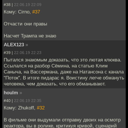
#38 |
22.06.19 22:09
Кому: Cirno,
#37
Отчасти они правы
Насчет Трампа не знаю
ALEX123
»
#39 |
22.06.19 22:23
Пытался знакомым доказать, что это лютая клюква.
Ссылался на разбор Сёмина, на статью Клим
Саныча, на Вассермана, даже на Натансона с канала
"Поток". В итоге пидарас я. Воистину легче обмануть
человека, чем доказать, что его обманывают.
houlm
»
#40 |
22.06.19 22:35
Кому: Zhukoff,
#32
В фильме они выдумали отправку двоих на осмотр
реактора, вы в ролике, критикуя кривой, сценарий