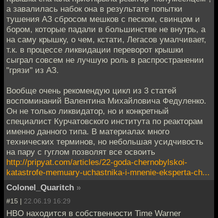
а завалилась набок она в результате попытки
тушения АЗ сбросом мешков с песком, свинцом и
бором, которые падали в большинстве не внутрь, а
на саму крышку, о чем, кстати, Легасов умалчивает,
т.к. в процессе ликвидации переворот крышки
сыграл совсем не лучшую роль в распространении
"грязи" из АЗ.
Вообще очень рекомендую цикл из 3 статей
воспоминаний Валентина Михайловича Федуленко.
Он не только ликвидатор, но и конкретный
специалист Курчатовского института по реакторам
именно данного типа. В материалах много
технических терминов, но небольшая усидчивость
на пару с гуглом позволят все освоить
http://pripyat.com/articles/22-goda-chernobylskoi-
katastrofe-memuary-uchastnika-i-mnenie-eksperta-ch...
Colonel_Quaritch
»
#15 |
22.06.19 16:29
HBO находится в собственности Time Warner