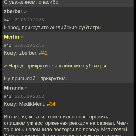
С уважением, спасибо.
zberber
»
#41 |
22.06.19 22:35
Народ, прикрутите английские субтитры
Merlin
»
#42 |
22.06.19 22:36
Кому: zberber,
#41
> Народ, прикрутите английские субтитры
Ну присылай - прикрутим.
Miranda
»
#43 |
22.06.19 23:52
Кому: MedikMent,
#34
Вот меня, кстати, тоже сильно насторожила
слишком уж восторженная реакция на сериал. Чем-
то очень напомнило восторги по поводу Мстителей.
И мне, конечно, было интересно, как это у наших