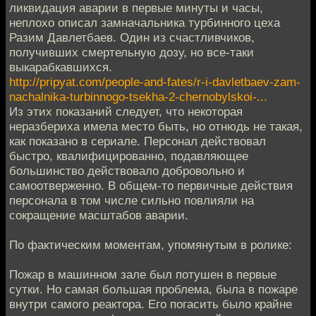
ликвидация аварии в первые минуты и часы,
неплохо описал замначальника турбинного цеха
Разим Давлетбаев. Один из счастливчиков,
получивших смертельную дозу, но все-таки
выкарабкавшихся.
http://pripyat.com/people-and-fates/r-i-davletbaev-zam-
nachalnika-turbinnogo-tsekha-2-chernobylskoi-...
Из этих показаний следует, что некоторая
неразбериха имела место быть, но отнюдь не такая,
как показано в сериале. Персонал действовал
быстро, квалифицированно, подавляющее
большинство действовало добровольно и
самоотверженно. В общем-то первичные действия
персонала в том числе сильно повлияли на
сокращение масштабов аварии.
По фактическим моментам, упомянутым в ролике:
Пожар в машинном зале был потушен в первые
сутки. Но самая большая проблема, была в пожаре
внутри самого реактора. Его погасить было крайне