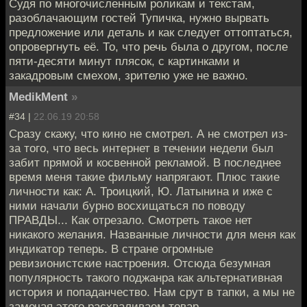
Судя по многочисленным роликам и текстам,
разоблачающим гостей Тупичка, нужно вырвать
предложение или деталь и как следует оттоптаться,
опровергнуть её. То, что речь была о другом, после
пяти-десяти минут плясок, с картинками и
закадровым смехом, зрителю уже не важно.
MedikMent
»
#34 |
22.06.19 20:58
Сразу скажу, что кино не смотрел. А не смотрел из-
за того, что весь интернет в течении недели был
забит прямой и косвенной рекламой. В последнее
время меня такие фильму напрягают. Плюс такие
личности как: А. Троицкий, Ю. Латынина и иже с
ними начали бурно восхищаться по поводу
ПРАВДЫ... Как отрезало. Смотреть такое нет
никакого желания. Названные личности для меня как
индикатор теперь. В стране огромные
ревизионистские настроения. Отсюда безумная
популярность такого поджанра как альтернативная
история и попаданчество. Нам срут в тапки, а мы не
замечая этого расхваливаем товар...