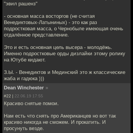
"эвил рашенз"
- основная масса восторгов (не считая
Венедиктовых-Латыниных) - это как раз
подростковая масса, о Чернобыле имеющая очень
отдалённое представление.
Это и есть основная цель высера - молодёжь.
Именно подростковые орды дизлайки этому ролику
на Ютубе кидают.
З.Ы. - Венедиктов и Мединский это ж классические
жаба и гадюка )))
Dean Winchester
»
#22 |
22.06.19 17:55
Красиво снятые помои.
Нам есть что снять про Американцев но вот так
красиво никогда не сможем. И прокатить. И
просунуть везде.