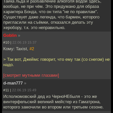
Тайка льда и разбавление алкоголя водой здесь,
вообще, не при чём. Это придумано для образа
характера Бонда, что он типа "не по правилам".
Существует даже легенда, что бармен, которого
пригласили на съёмки, отказался делать эту
херобору, т.к. это неправильно.
Goblin
»
#10 |
22.06.19 15:37
Кому: Taxist,
#2
> Так вот, Джеймс говорит, что ему так (со снегом) не
надо.
[смотрит мутными глазами]
d-man777
»
#11 |
22.06.19 15:49
Исполкомовский дед из ЧерноНЕбыля - это же
винтерфельский великий мейстер из Гаматрона,
которого замочили во втором или третьем сезоне.