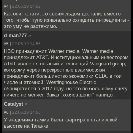
#4 |
22.06.19 14:52
Как они, кстати, со своим льдом достали, вместо
того, чтобы тупо изначально охладить ингредиенты -
это уму не растяжимо.
d-man777
»
#5 |
22.06.19 14:55
HBO принадлежит Warner media. Warner media
принадлежит AT&T. Институциональным инвестором
AT&T является поганый и зловещий Vanguard group,
которому через перекрестные взаимосвязи
принадлежит большинство экономики США, в тои
числе и атомной. Westinghouse Electric
обанкротился в 2017 году, но это по большому счету
ничего не меняет. Заказ "хозяев денег" налицо.
Catalyst
»
#6 |
22.06.19 14:55
У академика тамма была квартира в сталинской
высотке на Таганке