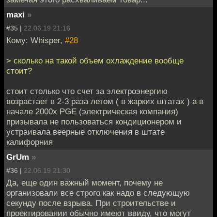
maxi
»
#35 |
22.06.19 21:16
Кому: Whisper,
#28
> сколько на такой объем охлаждение вообще
стоит?
стоит столько что счет за электроэнергию
возрастает в 2-3 раза летом ( в жарких штатах ) а в
начале 2000х PGE (электрическая компания)
призывала не пользоваться кондиционером и
устраивала веерные отключения в штате
калифорния
GrUm
»
#36 |
22.06.19 21:30
Да, еще один важный момент, почему не
организовали все строго как надо в следующую
секунду после взрыва. При строительстве и
проектировании обычно имеют ввиду, что могут