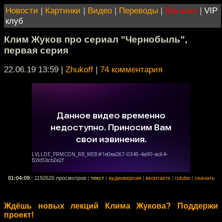
Новости
|
Картинки
|
Видео
|
Переводы
|
Магазин
|
VIP
клуб
Клим Жуков про сериал "Чернобыль",
первая серия
22.06.19 13:59
|
Zhukoff
|
74 комментария
01:04:09
|
1192626 просмотров
|
текст
|
аудиоверсия
|
вконтакте
|
rutube
|
скачать
Ждёшь новых лекций Клима Жукова? Поддержи
проект!