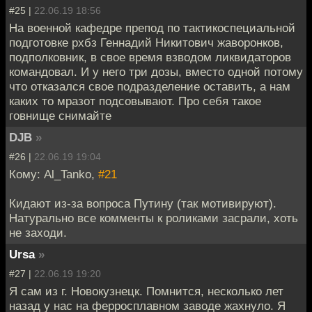
#25 |
22.06.19 18:56
На военной кафедре препод по тактикоспециальной
подготовке рхбз Геннадий Никитович жаворонков,
подполковник, в свое время взводом ликвидаторов
командовал. И у него три дозы, вместо одной потому
что отказался свое подразделение оставить, а нам
каких то мразот подсовывают. Про себя такое
говнище снимайте
DJB
»
#26 |
22.06.19 19:04
Кому: Al_Tanko,
#21
Кидают из-за вопроса Путину (так мотивируют).
Натурально все комменты к роликами засрали, хоть
не заходи.
Ursa
»
#27 |
22.06.19 19:20
Я сам из г. Новокузнецк. Помнится, несколько лет
назад у нас на ферросплавном заводе жахнуло. Я