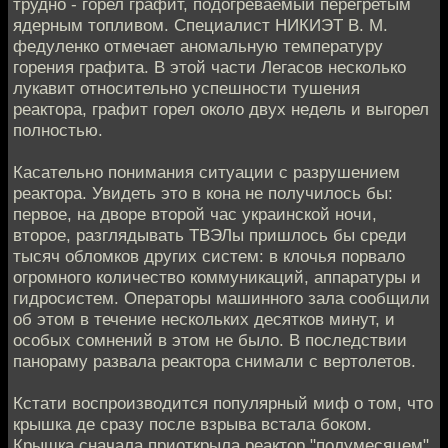
трудно - горел графит, подогреваемый перегретым
ядерным топливом. Специалист НИКИЭТ В. М.
федуленко отмечает аномальную температуру
горения графита. В этой части Легасов несколько
лукавит относительно успешности тушения
реактора, графит горел около двух недель и выгорел
полностью.
Касательно понимания ситуации с разрушением
реактора. Увидеть это в кона не получилось бы:
первое, на дворе второй час украинской ночи,
второе, разглядывать ТВЭЛы пришлось бы среди
тысяч обломков других систем: в клочья порвало
огромного количество коммуникаций, аппаратуры и
гидросистем. Операторы машинного зала сообщили
об этом в течение нескольких десятков минут, и
особых сомнений в этом не было. В последствии
панораму развала реактора снимали с вертолетов.
Кстати воспроизводится популярный миф о том, что
крышка де сразу после взрыва встала боком.
Крышка сначала приоткрыла реактор "полумесяцем",