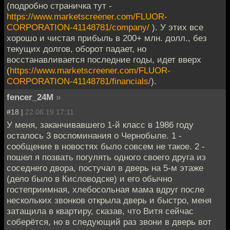
(подробно страничка тут -
https://www.marketscreener.com/FLUOR-
CORPORATION-41148781/company/
). У этих все
хорошо и чистая прибыль в 200+ млн. долл., без
текущих долгов, оборот падает, но
восстанавливается последние годы, идет вверх
(
https://www.marketscreener.com/FLUOR-
CORPORATION-41148781/financials/
).
fencer_24M
»
#18 |
22.06.19 17:11
У меня, заканчивавшего 1-й класс в 1986 году
осталось 3 воспоминания о Чернобыле. 1 -
сообщение в новостях было совсем не такое. 2 -
пошел я позвать погулять одного своего друга из
соседнего двора, постучал в дверь на 5-м этаже
(дело было в Кисловодске) и его обычно
гостеприимная, хлебосольная мама вдруг после
нескольких звонков открыла дверь и быстро, меня
затащила в квартиру, сказав, что Витя сейчас
соберётся, но в следующий раз звони в дверь вот