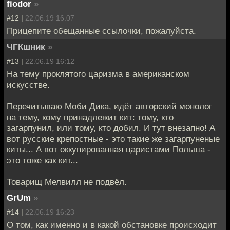
fiodor
»
#12 |
22.06.19 16:07
Прицепите обещанные ссылочки, пожалуйста.
ЧГКшник
»
#13 |
22.06.19 16:12
На тему проклятого царизма в американском
искусстве.
Перечитываю Моби Дика, идёт авторский монолог
на тему, кому принадлежит кит: тому, кто
загарпунил, или тому, кто добил. И тут внезапно! А
вот русские крепостные - это такие же загарпуненые
киты... А вот оккупированная царистами Польша -
это тоже как кит...
Товарищ Мелвилл не подвёл.
GrUm
»
#14 |
22.06.19 16:23
О том, как именно и в какой обстановке происходит