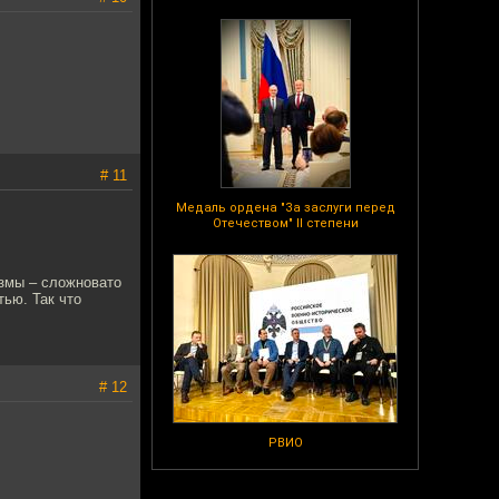
# 11
Медаль ордена "За заслуги перед
Отечеством" II степени
измы – сложновато
тью. Так что
# 12
РВИО