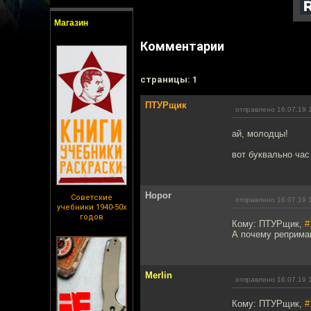
Магазин
Комментарии
cтраницы: 1
ПТУРщик
отправлено 16.07.19 
ай, молодцы!
вот буквально час
Hopor
Советские
отправлено 16.07.19 
учебники 1940-50х
годов
Кому: ПТУРщик,
#
А почему реприма
Merlin
отправлено 16.07.19 
Кому: ПТУРщик,
#