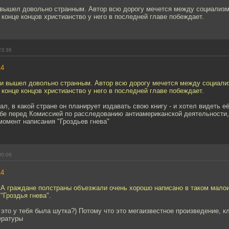
 вышел довольно странным. Автор всю дорогу мечется между социализ
 конце концов христианство у него в последней главе побеждает.
23:36
14
ги вышел довольно странным. Автор всю дорогу мечется между социали
 конце концов христианство у него в последней главе побеждает.
нал, в какой стране он планирует издавать свою книгу - и хотел видеть е
ебе перед Комиссией по расследованию антиамериканской деятельности,
омент написания "Гроздьев гнева"
00:06
14
США граждане полстраны объезжали очень хорошо написано в таком мало
"Гроздья гнева".
 это у тебя была шутка?) Потому что это мегаизвестное произведение, к
ературы