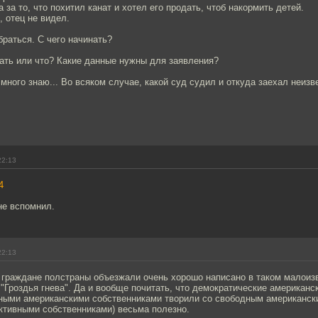
 за то, что похитил канат и хотел его продать, чтоб накормить детей.
, отец не видел.
браться. С чего начинать?
ать или что? Какие данные нужны для заявления?
 много знаю... Во всяком случае, какой суд судил и откуда заехал неизв
22:13
4
не вспомнил.
22:13
А граждане полстраны объезжали очень хорошо написано в таком малоиз
 "Гроздья гнева". Да и вообще почитать, что демократические американс
ными американскими собственниками творили со свободным американск
ктивными собственниками) весьма полезно.