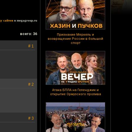
ку сайтов
в megagroup.ru
всего: 36
Признание Меркель и
возвращение России в большой
спорт
# 1
# 2
Атака БПЛА на Геленджик и
открытие Ормузского пролива
# 3