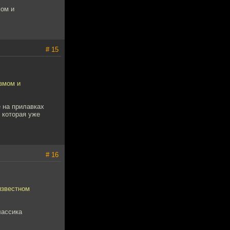
мом и
# 15
змом и
ё на прилавках
 которая уже
# 16
известном
лассика