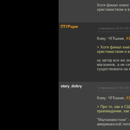
Хотя финал книги
христианством и в
ПТУРщик
отправлено 16.07.19 
Кому: ЧГКшник,
#
> Хотя финал кни
христианством и в
ну автор все же з
магазинов, а не с
существовала на м
stary_dobry
отправлено 17.07.19 
Кому: ЧГКшник,
#
> Про то, как в 
произведении, как 
"Малоизвестное" -
американской лит