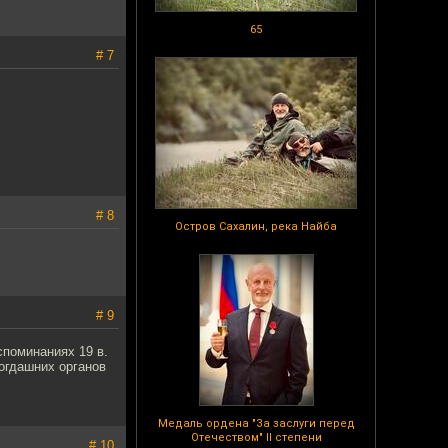
65
# 7
# 8
Остров Сахалин, река Найба
# 9
споминаниях 19 в.
тогдашних органов
Медаль ордена "За заслуги перед
Отечеством" II степени
# 10