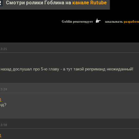
Смотри ролики Гоблина на
канале Rutube
Goblin рекомендует
заказывать
разработ
13:21
 назад дослушал про 5-ю главу - а тут такой реприманд неожиданный!
13:29
1
нд?
13:58
1