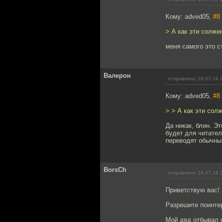
Кому: adved05,
#8
> А как эти солже
меня самого это с
Валерон
отправлено 16.07.19 
Кому: adved05,
#8
> > А как эти сол
Да никак, блин. Э
будет для читател
переводят обычны
BorsCh
отправлено 16.07.19 
Приветствую вас!
Разрешите поинтер
Мой дед отбывал 