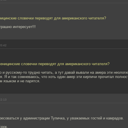
ницинские словечки переводят для американского читателя?
трашно интересует!!!
20:42
женицинские словечки переводят для американского читателя?
то и русскому-то трудно читать, а тут давай вывали на амера эти неолог
я. Я и так сомневаюсь, что хоть один амер эти кирпичи прочитал полнос
м языком и не парятся.
22:13
есоваться у администрации Тупичка, у уважаемых гостей и камрадов.
срок.