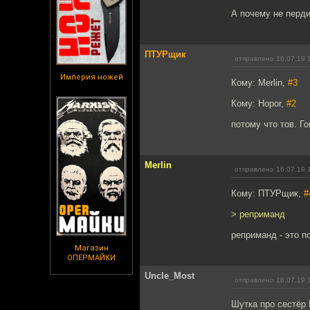
А почему не перд
ПТУРщик
отправлено 16.07.19 
Империя ножей
Кому: Merlin,
#3
Кому: Hopor,
#2
потому что тов. Г
Merlin
отправлено 16.07.19 
Кому: ПТУРщик,
#
> реприманд
реприманд - это п
Магазин
ОПЕРМАЙКИ
Uncle_Most
отправлено 16.07.19 
Шутка про сестёр Р