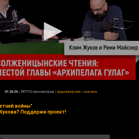
01:26:26
|
397715 просмотров
|
аудиоверсия
|
скачать
етней войны"
Жукова? Поддержи проект!