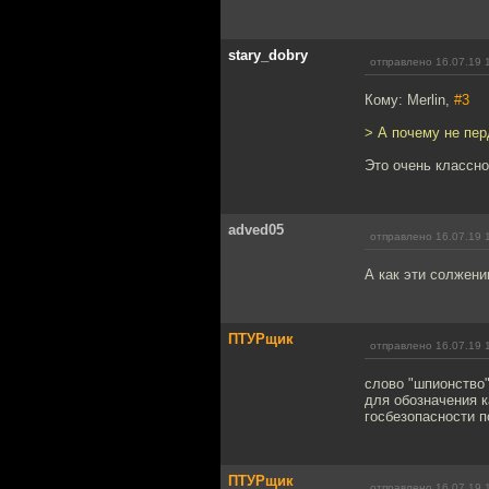
stary_dobry
отправлено 16.07.19 
Кому: Merlin,
#3
> А почему не пе
Это очень классно
adved05
отправлено 16.07.19 
А как эти солжени
ПТУРщик
отправлено 16.07.19 
слово "шпионство"
для обозначения к
госбезопасности 
ПТУРщик
отправлено 16.07.19 