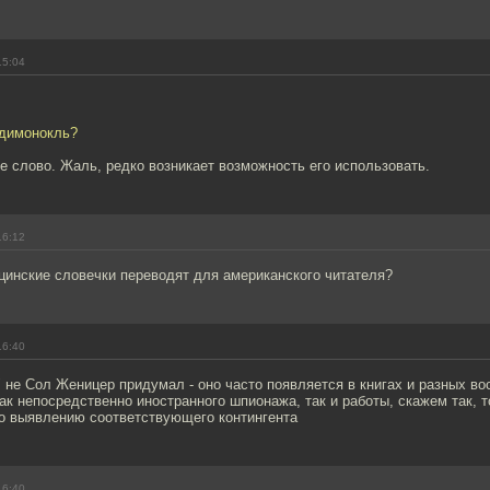
15:04
рдимонокль?
е слово. Жаль, редко возникает возможность его использовать.
16:12
цинские словечки переводят для американского читателя?
16:40
 не Сол Женицер придумал - оно часто появляется в книгах и разных во
ак непосредственно иностранного шпионажа, так и работы, скажем так, 
по выявлению соответствующего контингента
16:40