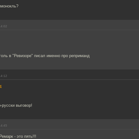
имонокль?
14:02
оголь в "Ревизоре" писал именно про реприманд
14:12
4
о-русски выговор!
14:45
емарк - это пять!!!