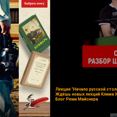
Лекция "Начало русской стол
Ждёшь новых лекций Клима 
Блог Реми Майснера