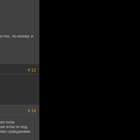
естно, по-моему и
# 13
# 14
вестном
кие власти под
ими гражданами