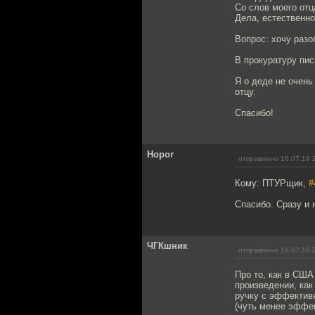
Со слов моего отца
Дела, естественно
Вопрос: хочу разо
В прокуратуру пис
Я о деде не очень
отцу.
Спасибо!
Hopor
отправлено 16.07.19 
Кому: ПТУРщик,
#
Спасибо. Сразу и 
ЧГКшник
отправлено 16.07.19 
Про то, как в СШ
произведении, как
ручку с эффектив
(чуть менее эффе