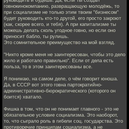
руководить и будешь. Да, если ты создал
говнокинокомпанию, развращающую молодёжь, то
при социализме не только этим твоим "бизнесом"
будет руководить кто-то другой, его просто закроют
(как, скорее всего, и тебя). А при капитализме ты
можешь делать сколь угодное говно, но если оно
приносит бабло, ты рулишь.
Это сомнительное преимущество на мой взгляд.
"Никто кроме меня не заинтересован, чтобы это дело
жило и работало правильно". Если от дела есть
польза, то в этом заинтересованы все.
Я понимаю, на самом деле, о чём говорит юноша.
Да, в СССР вот этого говна партократийно-
административно-бюрократического (которого он
боится) хватало.
Фишка в том, что он не понимает главного - это не
обязательное условие социализма. Это наоборот,
то, что сыграло роль в гибели соц. государства. Это
противоречие принципам социализма, а не