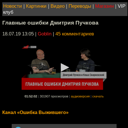
Новости
|
Картинки
|
Видео
|
Переводы
|
Магазин
|
VIP
клуб
Главные ошибки Дмитрия Пучкова
18.07.19 13:05
|
Goblin
|
45 комментариев
01:52:02
|
301907 просмотров
|
аудиоверсия
|
скачать
Канал «Ошибка Выжившего»