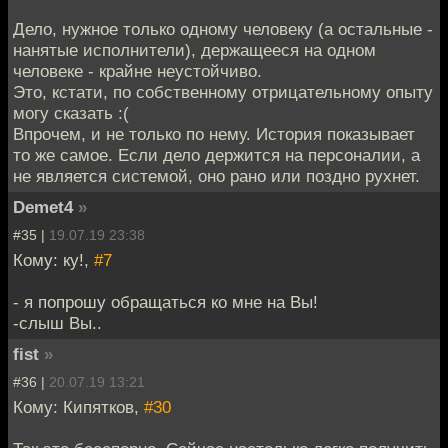
Дело, нужное только одному человеку (а остальные -
нанятые исполнители), держащееся на одном
человеке - крайне неустойчиво.
Это, кстати, по собственному отрицательному опыту
могу сказать :(
Впрочем, и не только по нему. История показывает
то же самое. Если дело держится на персоналии, а
не является системой, оно рано или поздно рухнет.
Demet4
»
#35 |
19.07.19 23:38
Кому: ку!,
#7
- я попрошу обращаться ко мне на Вы!
-слыш Вы..
fist
»
#36 |
20.07.19 13:21
Кому: Кипятков,
#30