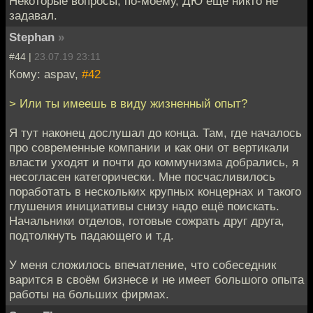
Некоторые вопросы, по-моему, ДЮ еще никто не
задавал.
Stephan
»
#44 |
23.07.19 23:11
Кому: aspav,
#42
> Или ты имеешь в виду жизненный опыт?
Я тут наконец дослушал до конца. Там, где началось
про современные компании и как они от вертикали
власти уходят и почти до коммунизма добрались, я
несогласен категорически. Мне посчасливилось
поработать в нескольких крупных концернах и такого
глушения инициативы снизу надо ещё поискать.
Начальники отделов, готовые сожрать друг друга,
подтолкнуть падающего и т.д.
У меня сложилось впечатление, что собеседник
варится в своём бизнесе и не имеет большого опыта
работы на больших фирмах.