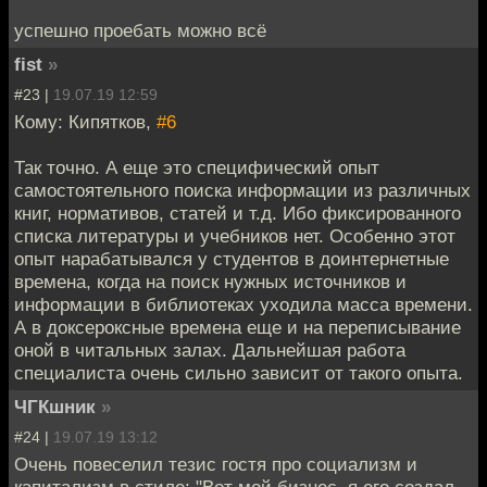
успешно проебать можно всё
fist
»
#23 |
19.07.19 12:59
Кому: Кипятков,
#6
Так точно. А еще это специфический опыт
самостоятельного поиска информации из различных
книг, нормативов, статей и т.д. Ибо фиксированного
списка литературы и учебников нет. Особенно этот
опыт нарабатывался у студентов в доинтернетные
времена, когда на поиск нужных источников и
информации в библиотеках уходила масса времени.
А в доксероксные времена еще и на переписывание
оной в читальных залах. Дальнейшая работа
специалиста очень сильно зависит от такого опыта.
ЧГКшник
»
#24 |
19.07.19 13:12
Очень повеселил тезис гостя про социализм и
капитализм в стиле: "Вот мой бизнес, я его создал,