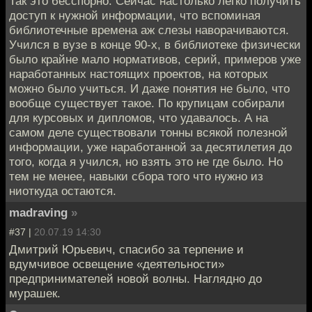
Так это бесспорно. Сейчас настолько легко получить
доступ к нужной информации, что вспоминая
библиотечные времена аж слезы наворачиваются.
Учился в вузе в конце 90-х, в библиотеке физически
было крайне мало нормативов, серий, примеров уже
наработанных настоящих проектов, на которых
можно было учиться. И даже понятия не было, что
вообще существует такое. По крупицам собирали
для курсовых и дипломов, что удавалось. А на
самом деле существовали тонны всякой полезной
информации, уже наработанной за десятилетия до
того, когда я учился, но взять это не где было. Но
тем не менее, навыки сбора того что нужно из
ниоткуда остаются.
madraving
»
#37 |
20.07.19 14:30
Дмитрий Юрьевич, спасибо за терпение и
вдумчивое освещение «деятельности»
предпринимателей новой волны. Наглядно до
мурашек.