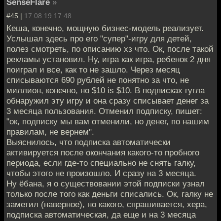
SenseFlare
»
#45 |
17.08.19 17:48
Кеша, конечно, мощную бизнес-модель реализует.
Услышал здесь про его "супер"-игру для детей,
полез смотреть, по описанию хз что. Ок, после такой
рекламы установил. Ну, игра как игра, ребенок 2 дня
поиграл и все, как то не зашло. Через месяц
списываются 690 рублей не понятно за что, не
миллион, конечно, но $10 is $10. В подписках гугла
обнаружил эту игру и она сразу списывает денег за
3 месяца пользования. Отменил подписку, пишет:
"ок, подписку мы вам отменили, но денег, по нашим
правилам, не вернем".
Выяснилось, что подписка автоматически
активируется после окончания какого-то пробного
периода, если где-то специально не снять галку,
чтобы этого не произошло. И сразу на 3 месяца.
Ну ёбана, я о существовании этой подписки узнал
только после того как деньги списались. Ок, галку не
заметил (наверное), но какого, спрашивается, хера,
подписка автоматическая, да еще и на 3 месяца