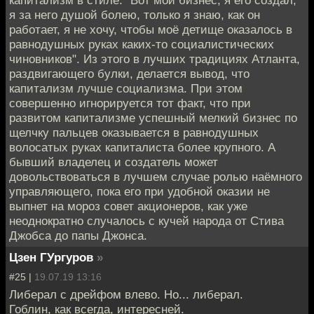
я за него душой болею, только я знаю, как он
работает, я не хочу, чтобы моё детище оказалось в
равнодушных руках каких-то социалистических
чиновников". Из этого в лучших традициях Атланта,
раздвигающего булки, делается вывод, что
капитализм лучше социализма. При этом
совершенно игнорируется тот факт, что при
развитом капитализме успешный мелкий бизнес по
щелчку пальцев оказывается в равнодушных
волосатых руках капиталиста более крупного. А
бывший владелец и создатель может
довольствоваться в лучшем случае ролью наёмного
управляющего, пока его при удобной оказии не
выпнет на мороз совет акционеров, как уже
неоднократно случалось с кучей народа от Стива
Джобса до папы Джонса.
Цзен ГУргуров
»
#25 |
19.07.19 13:16
Либерал с дрейфом влево. Но... либерал.
Гоблин, как всегда, интересней.