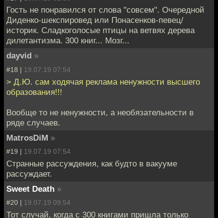
Гость не понравился от слова "совсем". Очередной
Диденко-шекспировед или Понасенков-певец/
историк. Сладкоголосые птицы на ветвях дерева
дилетантизма. 300 книг... Мозг...
dayvid
»
#18 |
19.07.19 07:54
> Д.Ю. сам ходячая реклама ненужности высшего
образования!!!
Вообще то не ненужности, а необязательности в
ряде случаев.
MatrosDiM
»
#19 |
19.07.19 07:54
Странные рассуждения, как будто в вакууме
рассуждает.
Sweet Death
»
#20 |
19.07.19 09:54
Тот случай, когда с 300 книгами пришла только