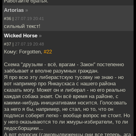
Работайте братья.
Artorias
»
#36 |
27.07.19 20:41
сильный текст!
Wicked Horse
»
#37 |
27.07.19 20:48
Кому: Forgotten,
#22
Схема "друзьям - всё, врагам - Закон" постепенно
заёбывает и вполне разумных граждан.
Я про всю эту либерастскую тусовку не знаю - но
вот например про Янкаускаса с нашего района
сказать могу. Может он и либерал - но его реально
каждая собака знает. Он всё время на районе, с
какими-нибудь инициативами носится. Голосовать
за него я бы, например, не стал, но то, что он
подписи соберет легко - вообще вопрос не стоит. Но
у него оказываются то ли жмуры-избиратели, то ли
педосборщики...
А вот едросик (самовыдвиженцы они все теперь, ага