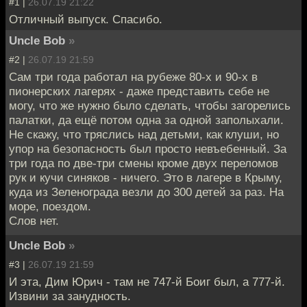
#1 |
26.07.19 21:22
Отличный выпуск. Спасибо.
Uncle Bob
»
#2 |
26.07.19 21:59
Сам три года работал на рубеже 80-х и 90-х в
пионерских лагерях - даже представить себе не
могу, что же нужно было сделать, чтобы загорелись
палатки, да ещё потом одна за одной заполыхали.
Не скажу, что тряслись над детьми, как клуши, но
упор на безопасность был просто невъебенный. За
три года по две-три смены кроме двух переломов
рук и кучи синяков - ничего. Это в лагере в Крыму,
куда из Зеленограда везли до 300 детей за раз. На
море, поездом.
Слов нет.
Uncle Bob
»
#3 |
26.07.19 21:59
И эта, Дим Юрич - там не 747-й Боиг был, а 777-й.
Извини за занудность.