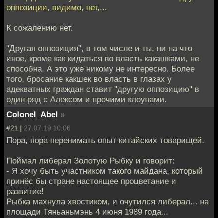
оппозиции, видимо, нет,...
К сожалению нет.
"Другая оппозиция", в том числе и ты, ни на что
иное, кроме как кидаться во власть какашками, не
способна. А это уже никому не интересно. Более
того, бросание какшек во власть в глазах у
адекватных граждан ставит "другую оппозицию" в
один ряд с Алексом и прочими клоунами.
Colonel_Abel
»
#21 |
27.07.19 10:06
Пора, пора перенимать опыт китайских товарищей.
Поймал либерал Золотую Рыбку и говорит:
- Я хочу быть участником такого майдана, который
принёс бы стране настоящее процветание и
развитие!
Рыбка махнула хвостиком, и очутился либерал... на
площади Тяньаньмэнь 4 июня 1989 года...