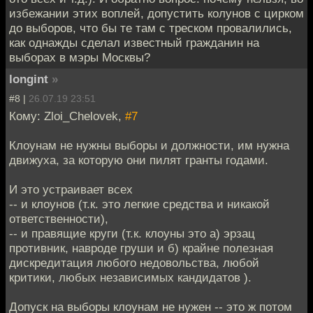
избежании этих воплей, допустить колунов с цирком
до выборов, что бы те там с треском провалились,
как однажды сделал известный гражданин на
выборах в мэры Москвы?
longint
»
#8 |
26.07.19 23:51
Кому: Zloi_Chelovek,
#7
Клоунам не нужны выборы и должности, им нужна
движуха, за которую они пилят гранты годами.
И это устраивает всех
-- и клоунов (т.к. это легкие средства и никакой
ответственности),
-- и правящие круги (т.к. клоуны это а) эрзац
противник, навроде груши и б) крайне полезная
дискредитация любого недовольства, любой
критики, любых независимых кандидатов ).
Допуск на выборы клоунам не нужен -- это ж потом