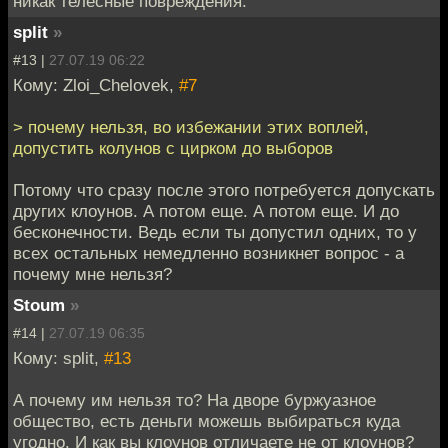
никак телесные повреждения.
split
»
#13 |
27.07.19 06:22
Кому: Zloi_Chelovek,
#7
> почему нельзя, во избежании этих воплей,
допустить колунов с цирком до выборов
Потому что сразу после этого потребуется допускать
других клоунов. А потом еще. А потом еще. И до
бесконечности. Ведь если ты допустил одних, то у
всех остальных немедленно возникнет вопрос - а
почему мне нельзя?
Stoum
»
#14 |
27.07.19 06:35
Кому: split,
#13
А почему им нельзя то? На дворе буржуазное
общество, есть деньги можешь выбираться куда
угодно. И как вы клоунов отличаете не от клоунов?