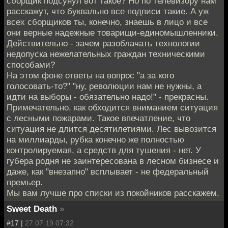
сборщик подсунул вот такое? Но по телевизору нам
расскажут, что буквально все подписи такие. А уж
всех сборщиков ты, конечно, знаешь в лицо и все
они верные надежные товарищи-единомышленники.
Действительно - зачем разоблачать технологии
недопуска нежелательных граждан техническими
способами?
На этом фоне ответы на вопрос "а за кого
голосовать-то?" "ну, революции нам не нужны, а
идти на выборы - обязательно надо!" - прекрасны.
Примечательно, как обходится вниманием ситуация
с лесными пожарами. Такое впечатление, что
ситуация не длится десятилетиями. Лес вывозится
на миллиарды, рубка конечно же полностью
контролируемая, а средств для тушения - нет. У
губера родня не заинтересована в лесном бизнесе и
даже, как "внезапно" всплывает - не федеральный
премьер.
Мы вам лучше про списки из покойников расскажем.
Sweet Death
»
#17 |
27.07.19 07:32