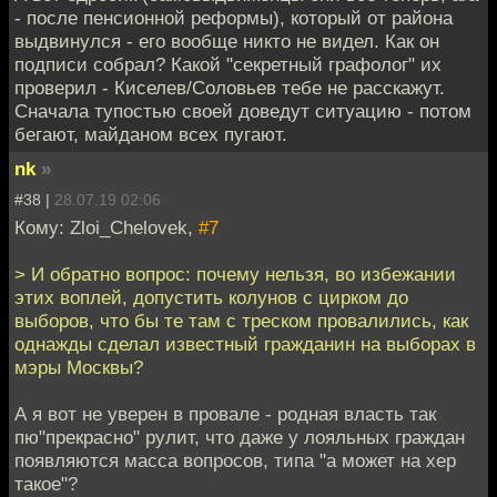
- после пенсионной реформы), который от района
выдвинулся - его вообще никто не видел. Как он
подписи собрал? Какой "секретный графолог" их
проверил - Киселев/Соловьев тебе не расскажут.
Сначала тупостью своей доведут ситуацию - потом
бегают, майданом всех пугают.
nk
»
#38 |
28.07.19 02:06
Кому: Zloi_Chelovek,
#7
> И обратно вопрос: почему нельзя, во избежании
этих воплей, допустить колунов с цирком до
выборов, что бы те там с треском провалились, как
однажды сделал известный гражданин на выборах в
мэры Москвы?
А я вот не уверен в провале - родная власть так
пю"прекрасно" рулит, что даже у лояльных граждан
появляются масса вопросов, типа "а может на хер
такое"?