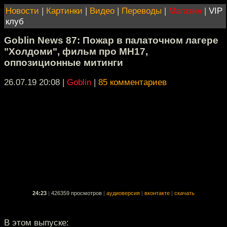
Новости
|
Картинки
|
Видео
|
Переводы
|
Магазин
|
VIP
клуб
Goblin News 87: Пожар в палаточном лагере
"Холдоми", фильм про MH17,
оппозиционные митинги
26.07.19 20:08
|
Goblin
|
85 комментариев
24:23
|
426359 просмотров
|
аудиоверсия
|
вконтакте
|
скачать
В этом выпуске: