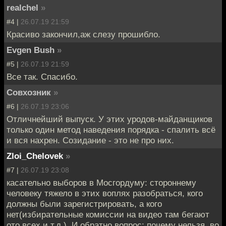
realchel
»
#4 |
26.07.19 21:59
Красиво закончил,аж слезу прошибло.
Evgen Bush
»
#5 |
26.07.19 21:59
Все так. Спасибо.
Совхозник
»
#6 |
26.07.19 23:06
Отличнейший выпуск. У этих уродов-майданщиков
только один метод наведения порядка - спалить всё
и вся нахрен. Созидание - это не про них.
Zloi_Chelovek
»
#7 |
26.07.19 23:08
касательно выборов в Мосгордуму: стороннему
человеку тяжело в этих воплях разобраться, кого
должны были зарегистрировать, а кого
нет(избирательные комиссии на видео там бегают
ото всех и т.д.). И обратно вопрос: почему нельзя, во