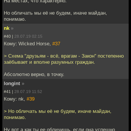
На местах, что характерно.
Но обличать мы её не будем, иначе майдан,
понимаю.
nk
»
#40 |
28.07.19 02:15
Кому: Wicked Horse,
#37
> Схема "друзьям - всё, врагам - Закон" постепенно
заёбывает и вполне разумных граждан.
Абсолютно верно, в точку.
longint
»
#41 |
28.07.19 11:52
Кому: nk,
#39
> Но обличать мы её не будем, иначе майдан,
понимаю.
Ну вот а как ты ее обличишь, если она успешно