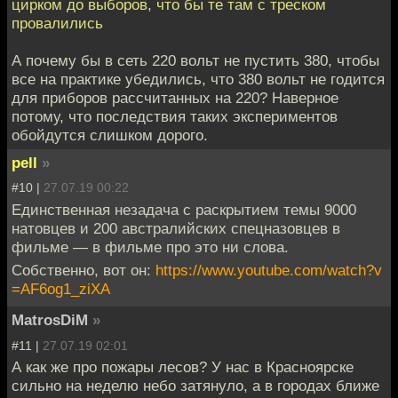
цирком до выборов, что бы те там с треском
провалились
А почему бы в сеть 220 вольт не пустить 380, чтобы
все на практике убедились, что 380 вольт не годится
для приборов рассчитанных на 220? Наверное
потому, что последствия таких экспериментов
обойдутся слишком дорого.
pell
»
#10 |
27.07.19 00:22
Единственная незадача с раскрытием темы 9000
натовцев и 200 австралийских спецназовцев в
фильме — в фильме про это ни слова.
Собственно, вот он:
https://www.youtube.com/watch?v
=AF6og1_ziXA
MatrosDiM
»
#11 |
27.07.19 02:01
А как же про пожары лесов? У нас в Красноярске
сильно на неделю небо затянуло, а в городах ближе