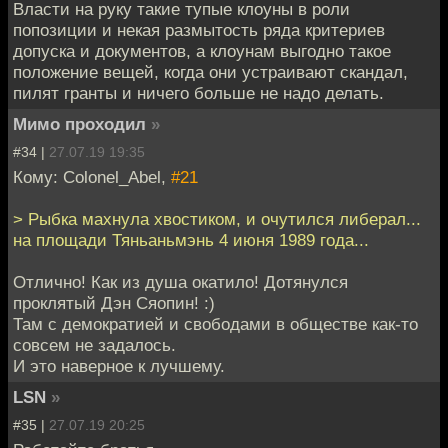
Власти на руку такие тупые клоуны в роли
попозиции и некая размытость ряда критериев
допуска и документов, а клоунам выгодно такое
положение вещей, когда они устраивают скандал,
пилят гранты и ничего больше не надо делать.
Мимо проходил
»
#34 |
27.07.19 19:35
Кому: Colonel_Abel,
#21
> Рыбка махнула хвостиком, и очутился либерал...
на площади Тяньаньмэнь 4 июня 1989 года...
Отлично! Как из душа окатило! Дотянулся
проклятый Дэн Сяопин! :)
Там с демократией и свободами в обществе как-то
совсем не задалось.
И это наверное к лучшему.
LSN
»
#35 |
27.07.19 20:25