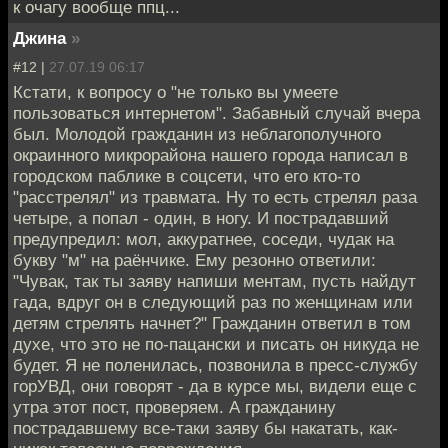
к очагу вообще ппц...
Джина
»
#12 |
27.07.19 06:17
Кстати, к вопросу о "не только вы умеете
пользоваться интернетом". Забавный случай вчера
был. Молодой гражданин из неблагополучного
окраинного микрорайона нашего города написал в
городском паблике в соцсети, что его кто-то
"расстрелял" из травмата. Ну то есть стрелял раза
четыре, а попал - один, в ногу. И пострадавший
предупредил: мол, аккуратнее, соседи, чудак на
букву "м" на раёнчике. Ему резонно ответили:
"Чувак, так ты заяву напиши ментам, пусть найдут
гада, вдруг он в следующий раз по женщинам или
детям стрелять начнет?" Гражданин ответил в том
духе, что это не по-пацански и писать он никуда не
будет. Я не поленилась, позвонила в пресс-службу
горУВД, они говорят - да в курсе мы, видели еще с
утра этот пост, проверяем. А гражданину
пострадавшему все-таки заяву бы накатать, как-