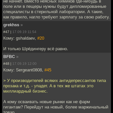
не начнет. Вместо неясных химиков где-нибудь в
поле или в пещеры нужны будут дипломированные
специалисты в стерильной лаборатории. А такие,
как правило, нагло требуют зарплату за свою работу.
grekhss
»
#47 |
17.09.19 11:54
Кому: gshaldaev,
#20
И только Шрёдингеру всё равно.
BFBC
»
#48 |
17.09.19 12:00
Кому: Sergeant0808,
#45
> У производителей всяких антидепрессантов типа
прозака и т.д. - упадет. А в тех же штатах это
миллиардный бизнес.
А кому осваивать новые рынки как не фарм
гигантам? Перейдут на новый, более маржинальный
товар.