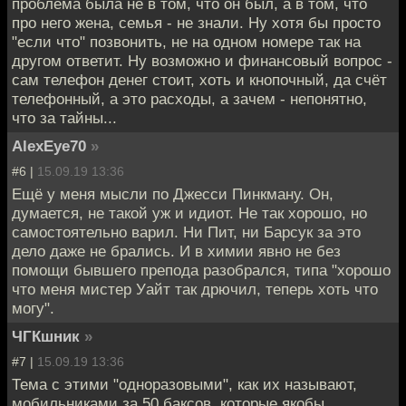
проблема была не в том, что он был, а в том, что
про него жена, семья - не знали. Ну хотя бы просто
"если что" позвонить, не на одном номере так на
другом ответит. Ну возможно и финансовый вопрос -
сам телефон денег стоит, хоть и кнопочный, да счёт
телефонный, а это расходы, а зачем - непонятно,
что за тайны...
AlexEye70
»
#6 |
15.09.19 13:36
Ещё у меня мысли по Джесси Пинкману. Он,
думается, не такой уж и идиот. Не так хорошо, но
самостоятельно варил. Ни Пит, ни Барсук за это
дело даже не брались. И в химии явно не без
помощи бывшего препода разобрался, типа "хорошо
что меня мистер Уайт так дрючил, теперь хоть что
могу".
ЧГКшник
»
#7 |
15.09.19 13:36
Тема с этими "одноразовыми", как их называют,
мобильниками за 50 баксов, которые якобы