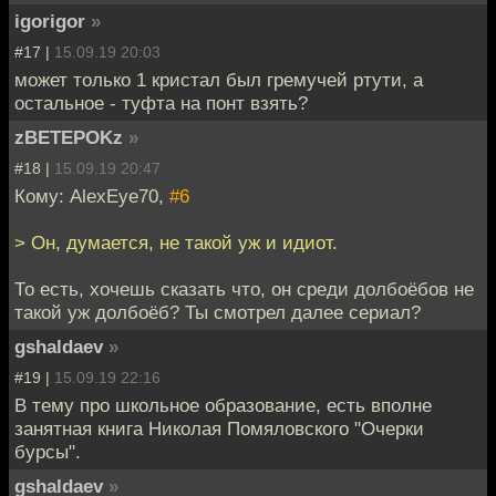
igorigor
»
#17 |
15.09.19 20:03
может только 1 кристал был гремучей ртути, а
остальное - туфта на понт взять?
zBETEPOKz
»
#18 |
15.09.19 20:47
Кому: AlexEye70,
#6
> Он, думается, не такой уж и идиот.
То есть, хочешь сказать что, он среди долбоёбов не
такой уж долбоёб? Ты смотрел далее сериал?
gshaldaev
»
#19 |
15.09.19 22:16
В тему про школьное образование, есть вполне
занятная книга Николая Помяловского "Очерки
бурсы".
gshaldaev
»