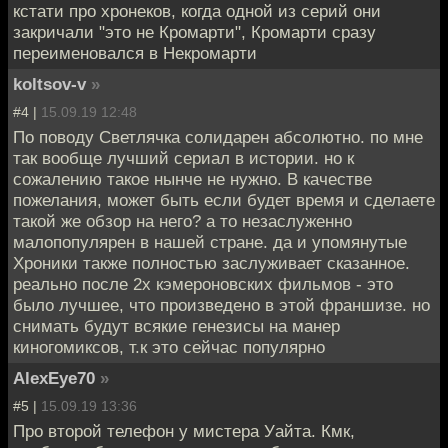
кстати про хронеков, когда одной из серий они
закричали "это не Кромарти", Кромарти сразу
переименовался в Некромарти
koltsov-v
»
#4 |
15.09.19 12:48
По поводу Светлячка солидарен абсолютно. по мне
так вообще лучший сериал в истории. но к
сожалению такое нынче не нужно. В качестве
пожелания, может быть если будет время и сделаете
такой же обзор на него? а то незаслуженно
малопопулярен в нашей стране. да и упомянутые
Хроники также полностью заслуживает сказанное.
реально после 2х кэмероновских фильмов - это
было лучшее, что произведено в этой франшизе. но
снимать будут всякие генезисы на манер
киногомиксов, т.к это сейчас популярно
AlexEye70
»
#5 |
15.09.19 13:36
Про второй телефон у мистера Уайта. Кмк,