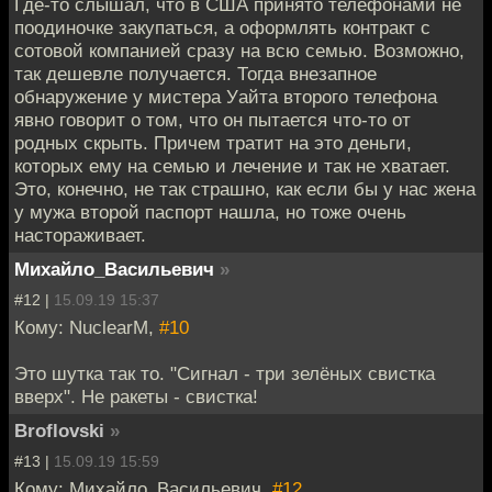
Где-то слышал, что в США принято телефонами не
поодиночке закупаться, а оформлять контракт с
сотовой компанией сразу на всю семью. Возможно,
так дешевле получается. Тогда внезапное
обнаружение у мистера Уайта второго телефона
явно говорит о том, что он пытается что-то от
родных скрыть. Причем тратит на это деньги,
которых ему на семью и лечение и так не хватает.
Это, конечно, не так страшно, как если бы у нас жена
у мужа второй паспорт нашла, но тоже очень
настораживает.
Михайло_Васильевич
»
#12 |
15.09.19 15:37
Кому: NuclearM,
#10
Это шутка так то. "Сигнал - три зелёных свистка
вверх". Не ракеты - свистка!
Broflovski
»
#13 |
15.09.19 15:59
Кому: Михайло_Васильевич,
#12