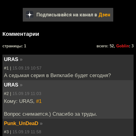
Подписывайся на канал в
Дзен
Комментарии
cтраницы: 1
всего: 52,
Goblin
: 3
URAS
»
#1 |
15.09.19 10:57
А седьмая серия в Випклабе будет сегодня?
URAS
»
#2 |
15.09.19 11:03
Кому: URAS,
#1
Вопрос снимается.) Спасибо за труды.
Punk_UnDeaD
»
#3 |
15.09.19 11:58