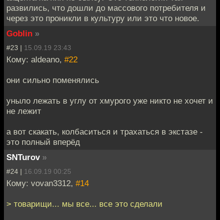
развились, что дошли до массового потребителя и
через это проникли в культуру или это что новое.
Goblin
»
#23 |
15.09.19 23:43
Кому: aldeano,
#22
они сильно поменялись
уныло лежать в углу от хмурого уже никто не хочет и
не лежит
а вот скакать, колбаситься и трахаться в экстазе -
это полный вперёд
SNTurov
»
#24 |
16.09.19 00:25
Кому: vovan3312,
#14
> товарищи... мы все... все это сделали