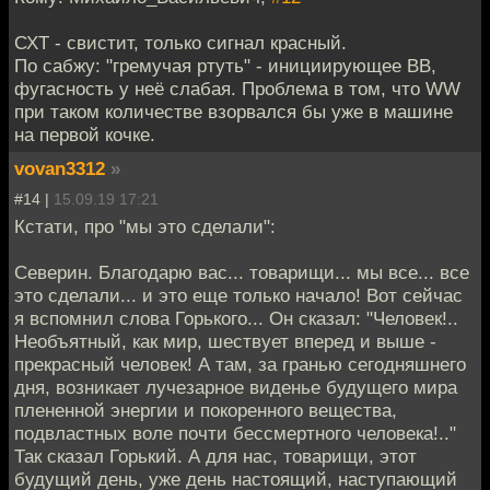
СХТ - свистит, только сигнал красный.
По сабжу: "гремучая ртуть" - инициирующее ВВ,
фугасность у неё слабая. Проблема в том, что WW
при таком количестве взорвался бы уже в машине
на первой кочке.
vovan3312
»
#14 |
15.09.19 17:21
Кстати, про "мы это сделали":
Северин. Благодарю вас... товарищи... мы все... все
это сделали... и это еще только начало! Вот сейчас
я вспомнил слова Горького... Он сказал: "Человек!..
Необъятный, как мир, шествует вперед и выше -
прекрасный человек! А там, за гранью сегодняшнего
дня, возникает лучезарное виденье будущего мира
плененной энергии и покоренного вещества,
подвластных воле почти бессмертного человека!.."
Так сказал Горький. А для нас, товарищи, этот
будущий день, уже день настоящий, наступающий