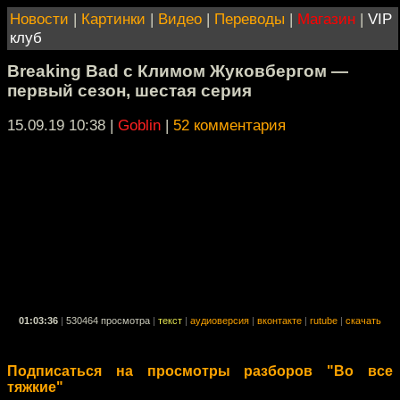
Новости
|
Картинки
|
Видео
|
Переводы
|
Магазин
|
VIP
клуб
Breaking Bad с Климом Жуковбергом —
первый сезон, шестая серия
15.09.19 10:38
|
Goblin
|
52 комментария
01:03:36
|
530464 просмотра
|
текст
|
аудиоверсия
|
вконтакте
|
rutube
|
скачать
Подписаться на просмотры разборов "Во все
тяжкие"