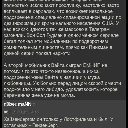
полностью исключают прослушку, настолько часто
всплывает в сериалах, что возникает невольное
подозрение в специально спланированной акции по
дезинформации криминального населения США. У
нас всяких идиотов так же массово в Телеграм
загоняли. Вон Сол Гудман в одноимённом сериале
бегал толкал эти мобильники по подворотням
сомнительным личностям, прямо как Пинкман в
данной серии толкал наркоту.
А второй мобильник Вайта сыграл ЕМНИП не
потому, что это что-то незаконное, а из-за
подозрений жены Вайта в наличии у мужа
любовницы. Уж больно перед лицом скорой смерти
подскочило у него либидо, удовлетворить которое
беременная жена уже не могла.
d0ber.maNN
»
#8 |
15.09.19 14:45
Хайзенбергом он только у Лостфильма и был. У
остальных - Гейзенберг.