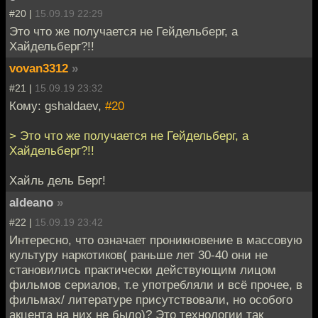
#20 |
15.09.19 22:29
Это что же получается не Гейдельберг, а
Хайдельберг?!!
vovan3312
»
#21 |
15.09.19 23:32
Кому: gshaldaev,
#20
> Это что же получается не Гейдельберг, а
Хайдельберг?!!
Хайль дель Берг!
aldeano
»
#22 |
15.09.19 23:42
Интересно, что означает проникновение в массовую
культуру наркотиков( раньше лет 30-40 они не
становились практически действующим лицом
фильмов сериалов, т.е употребляли и всё прочее, в
фильмах/ литературе присутствовали, но особого
акцента на них не было)? Это технологии так