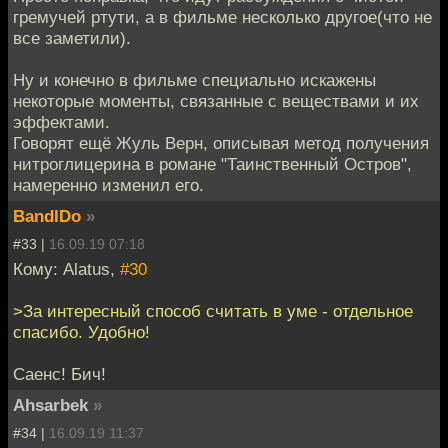
гремучей ртути, а в фильме несколько другое(что не
все заметили).
Ну и конечно в фильме специально искажены
некоторые моменты, связанные с веществами и их
эффектами.
Говорят ещё Жуль Верн, описывая метод получения
нитроглицерина в романе "Таинственный Остров",
намеренно изменил его.
BandIDo
»
#33 |
16.09.19 07:18
Кому: Alatus,
#30
>За интересный способ считать в уме - отдельное
спасибо. Удобно!
Саенс! Бич!
Ahsarbek
»
#34 |
16.09.19 11:37