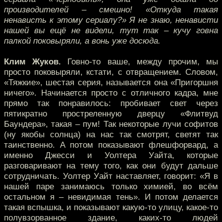
производителей – смешно! «Откуда такая
ненависть к этому сериалу?» Я не знаю, ненависти
нашей вы ещё не видели, тут так – кучу говна
палкой поковыряли, а вонь уже досюда.
Клим Жуков.
Говно-то ваше, между прочим, мы
просто поковыряли, кстати, с отвращением. Словом,
«Тяжкие», шестая серия, называется она «Пригоршня
ничего». Начинается просто с отличного кадра, мне
прямо так понравилось: пробивает свет через
пятикратно простреленную дверцу «Флитвуд
Баундера», такая – пум! Так некоторые лучи софитов
(ну якобы солнца) на нас так смотрят, светят так
таинственно. А потом показывают флешфорвард, а
именно Джесси и Уолтера Уайта, которые
разговаривают на тему того, как они будут дальше
сотрудничать. Уолтер Уайт наставляет, говорит: «Я в
нашей паре занимаюсь только химией, во всём
остальном я – невидимая тень». И потом делается
такая вспышка, и показывают какую-то улицу, какое-то
полувзорванное здание, каких-то людей