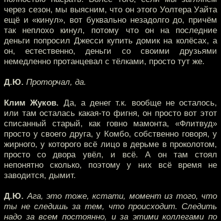
через сезон, мы выясним, что он этого Уолтера Уайта
ещё и «кинул», вот буквально незадолго до, причём
так неплохо кинул, потому что он на последние
деньги попросил Джесси купить домик на колёсах, а
он, естественно, деньги со своими друзьями
немедленно протанцевал с тёлками, просто тут же.
Д.Ю.
Проторчал, да.
Клим Жуков.
Да, а денег т.к. вообще не осталось,
или там осталась какая-то фигня, он просто вот этот
списанный старый, как говно мамонта, «Флитвуд»
просто у своего друга, у Комбо, собственно говоря, у
жирного, у которого всё лицо в дерьме в проколотом,
просто со двора увёл, и всё. А он там стоял
непонятно сколько, поэтому у них всё время не
заводится, дымит.
Д.Ю.
Ага, это тоже, кстати, момент из того, что
ты не следишь за тем, что происходит. Следить
надо за всем постоянно, и за этими коллегами по