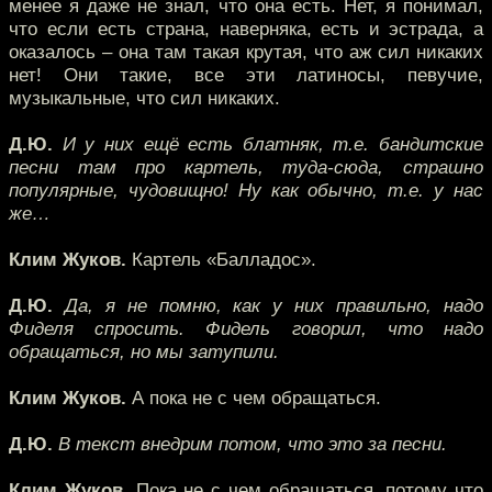
менее я даже не знал, что она есть. Нет, я понимал,
что если есть страна, наверняка, есть и эстрада, а
оказалось – она там такая крутая, что аж сил никаких
нет! Они такие, все эти латиносы, певучие,
музыкальные, что сил никаких.
Д.Ю.
И у них ещё есть блатняк, т.е. бандитские
песни там про картель, туда-сюда, страшно
популярные, чудовищно! Ну как обычно, т.е. у нас
же…
Клим Жуков.
Картель «Балладос».
Д.Ю.
Да, я не помню, как у них правильно, надо
Фиделя спросить. Фидель говорил, что надо
обращаться, но мы затупили.
Клим Жуков.
А пока не с чем обращаться.
Д.Ю.
В текст внедрим потом, что это за песни.
Клим Жуков.
Пока не с чем обращаться, потому что