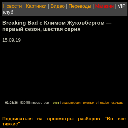
Новости
|
Картинки
|
Видео
|
Переводы
|
Магазин
|
VIP
клуб
Breaking Bad с Климом Жуковбергом —
первый сезон, шестая серия
15.09.19
01:03:36
|
530458 просмотров
|
текст
|
аудиоверсия
|
вконтакте
|
rutube
|
скачать
Подписаться на просмотры разборов "Во все
тяжкие"