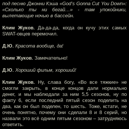
под песню Джонни Кэша «God’s Gonna Cut You Down»:
«Сколько ты ни бегай…» - там упокойники,
вылетающие ночью в бассейн.
Клим Жуков.
Да-да-да, когда он кучу этих самых
SWAT-овцев перемочил.
Д.Ю.
Красота вообще, да!
Клим Жуков.
Замечательно!
Д.Ю.
Хороший фильм, хороший!
Клим Жуков.
Ну, слава богу, «Во все тяжкие» не
смогли закрыть, в конце концов дали нормально
денег, и мы наблюдали за ним 5,5 сезонов, ну по
факту 6, если последний пятый сезон поделить на
два, как он был поделен, то шесть. Тоже, кстати, не
очень понятно, почему они сделали 8 и 8 серий, но
назвали это всё одним пятым сезоном – затрудняюсь
ответить.