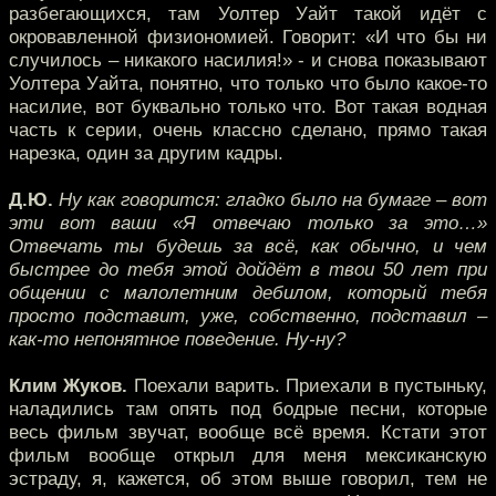
разбегающихся, там Уолтер Уайт такой идёт с
окровавленной физиономией. Говорит: «И что бы ни
случилось – никакого насилия!» - и снова показывают
Уолтера Уайта, понятно, что только что было какое-то
насилие, вот буквально только что. Вот такая водная
часть к серии, очень классно сделано, прямо такая
нарезка, один за другим кадры.
Д.Ю.
Ну как говорится: гладко было на бумаге – вот
эти вот ваши «Я отвечаю только за это…»
Отвечать ты будешь за всё, как обычно, и чем
быстрее до тебя этой дойдёт в твои 50 лет при
общении с малолетним дебилом, который тебя
просто подставит, уже, собственно, подставил –
как-то непонятное поведение. Ну-ну?
Клим Жуков.
Поехали варить. Приехали в пустыньку,
наладились там опять под бодрые песни, которые
весь фильм звучат, вообще всё время. Кстати этот
фильм вообще открыл для меня мексиканскую
эстраду, я, кажется, об этом выше говорил, тем не