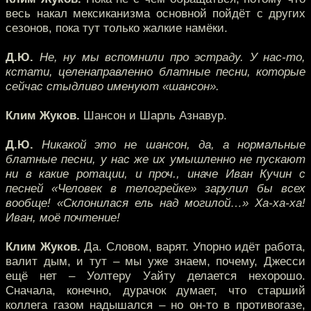
весь накал мексиканизма основной пойдёт с других
сезонов, пока тут только жалкие намёки.
Д.Ю.
Не, ну мы вспомнили про эстраду. У нас-то,
кстати, целенаправленно блатные песни, которые
сейчас стыдливо именуют «шансон».
Клим Жуков.
Шансон и Шарль Азнавур.
Д.Ю.
Никакой это не шансон, да, а нормальные
блатные песни, у нас же их умышленно не пускают
ни в какие ротации, и проч., иначе Иван Кучин с
песней «Человек в телогрейке» зарулил бы всех
вообще! «Склонилася ель над могилой…» Ха-ха-ха!
Иван, моё почтение!
Клим Жуков.
Да. Словом, варят. Упорно идёт работа,
валит дым, и тут – мы уже знаем, почему, Джесси
ещё нет – Уолтеру Уайту делается нехорошо.
Сначала, конечно, дурачок думает, что старший
коллега газом надышался – но он-то в противогазе,