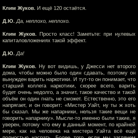
Клим Жуков.
И ещё 120 остаётся.
Д.Ю.
Да, неплохо, неплохо.
Клим Жуков.
Просто класс! Заметьте: при нулевых
капиталовложениях такой эффект.
Д.Ю.
Да!
Клим Жуков.
Ну вот видишь, у Джесси нет второго
дома, чтобы можно было один сдавать, поэтому он
вынужден варить наркотики. И тут-то он понимает, что
старший коллега наркотики, скорее всего, варить
будет очень недолго, а значит, такое качество и такой
объём он один гнать не сможет. Естественно, это его
напрягает, и он говорит: «Мистер Уайт, ну ты ж хоть
бы сказал. Мы же напарники, нельзя такие вещи не
говорить напарнику». Мысли-то именно были такие, я
уверен, потому что ему в данный момент, по крайней
мере, как на человека на мистера Уайта всё ещё
полностью насрать. Более того, если мы заглянем