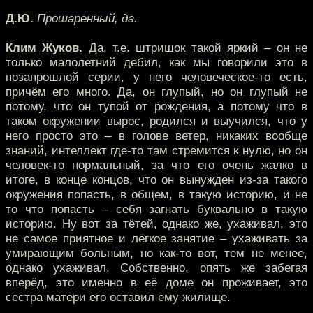
Д.Ю.
Прошаренный, да.
Клим Жуков.
Да, т.е. штришок такой яркий – он не
только малолетний дебил, как мы говорили это в
позапрошлой серии, у него человеческое-то есть,
причём его много. Да, он глупый, но он глупый не
потому, что он тупой от рождения, а потому что в
таком окружении вырос, родился и выучился, что у
него просто это – в голове ветер, никаких вообще
знаний, интеллект где-то там стремится к нулю, но он
человек-то нормальный, за что его очень жалко в
итоге, в конце концов, что он вынужден из-за такого
окружения попасть, в общем, в такую историю, и не
то что попасть – себя загнать буквально в такую
историю. Ну вот за тётей, однако же, ухаживал, это
не самое приятное и лёгкое занятие – ухаживать за
умирающим больным, но как-то вот, тем не менее,
однако ухаживал. Собственно, опять же забегая
вперёд, это именно в её доме он проживает, это
сестра матери его оставил ему жилище.