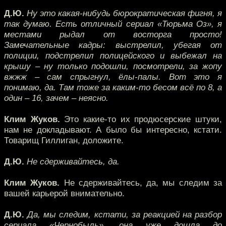
Д.Ю.
Ну это какая-нибудь бюрократическая фигня, я
так думаю. Есть отличный сериал «Тюрьма Оз», я
местами рыдал от восторга просто!
Замечательные кадры: выстрелил, убегая от
полиции, подстрелил полицейского и выбежал на
крышу – ну только подошли, посмотрели, за жопу
вжжж – сам спрыгнул, ёлы-палы. Вот это я
понимаю, да. Там тоже за каким-то бесом всё по 8, а
один – 16, зачем – неясно.
Клим Жуков.
Это какие-то их продюсерские штуки,
нам не докладывают. А было бы интересно, кстати.
Товарищ Гиллиган, доложите.
Д.Ю.
Не сдерживайтесь, да.
Клим Жуков.
Не сдерживайтесь, да, мы следим за
вашей карьерой внимательно.
Д.Ю.
Да, мы следим, кстати, за реакцией на разбор
сериала «Чернобыль», она уже дошла до