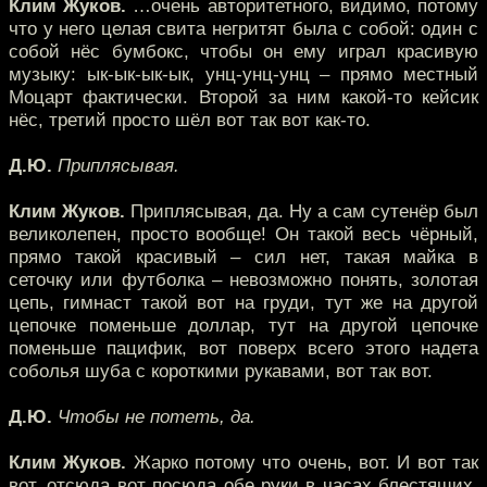
Клим Жуков.
…очень авторитетного, видимо, потому
что у него целая свита негритят была с собой: один с
собой нёс бумбокс, чтобы он ему играл красивую
музыку: ык-ык-ык-ык, унц-унц-унц – прямо местный
Моцарт фактически. Второй за ним какой-то кейсик
нёс, третий просто шёл вот так вот как-то.
Д.Ю.
Приплясывая.
Клим Жуков.
Приплясывая, да. Ну а сам сутенёр был
великолепен, просто вообще! Он такой весь чёрный,
прямо такой красивый – сил нет, такая майка в
сеточку или футболка – невозможно понять, золотая
цепь, гимнаст такой вот на груди, тут же на другой
цепочке поменьше доллар, тут на другой цепочке
поменьше пацифик, вот поверх всего этого надета
соболья шуба с короткими рукавами, вот так вот.
Д.Ю.
Чтобы не потеть, да.
Клим Жуков.
Жарко потому что очень, вот. И вот так
вот, отсюда вот посюда обе руки в часах блестящих.