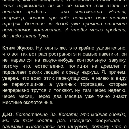
этих наркоманов, он же не может так взять и
полкило продать – это невозможно. Нельзя,
например, носить при себе полкило, один только
трафик, беготня за дозой уже времени отнимет
немыслимое количество. А чтобы много продать,
да, надо знать Тука.
Клим Жуков.
Ну, опять же, это крайне удивительно,
что вот так вот распространяя эти самые пакетики, он
не нарвался на какую-нибудь контрольную закупку,
потому что, естественно, полиция не дремлет и
подсылает своих людей в среду наркуш. Я, причём,
уверен, что всех этих перекупщиков, я имею в виду
не перекупщиков, а уличных торговцев, которые
непрерывно трутся и толкают, ну там через неделю,
через месяц, через два месяца уже точно знают
местные околоточные.
Д.Ю.
Естественно, да. Кстати, эта модная одежда,
мы уж там десять раз, наверное, обсуждали –
башмаки «Timberland» без шнурков, потому что в