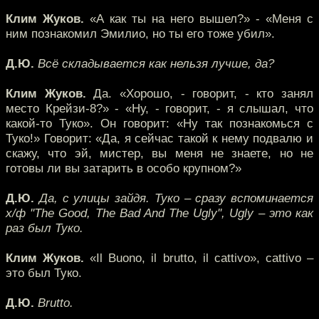
Клим Жуков.
«А как ты на него вышел?» - «Меня с
ним познакомил Эмилио, но ты его тоже убил».
Д.Ю.
Всё складывается как нельзя лучше, да?
Клим Жуков.
Да. «Хорошо, - говорит, - кто занял
место Крейзи-8?» - «Ну, - говорит, - я слышал, что
какой-то Туко». Он говорит: «Ну так познакомься с
Туко!» Говорит: «Да, я сейчас такой к нему подвалю и
скажу, что эй, мистер, вы меня не знаете, но не
готовы ли вы затарить в особо крупном?»
Д.Ю.
Да, с улицы зайдя. Туко – сразу вспоминается
х/ф ''The Good, The Bad And The Ugly'', Ugly – это как
раз был Туко.
Клим Жуков.
«Il Buono, il brutto, il cattivo», cattivo –
это был Туко.
Д.Ю.
Brutto.