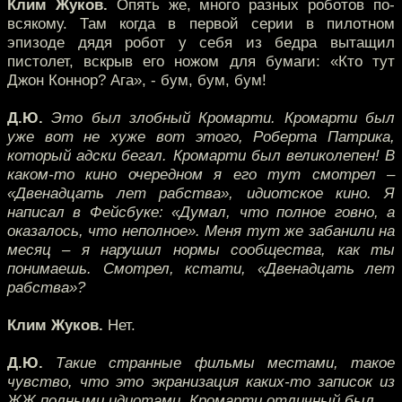
Клим Жуков.
Опять же, много разных роботов по-
всякому. Там когда в первой серии в пилотном
эпизоде дядя робот у себя из бедра вытащил
пистолет, вскрыв его ножом для бумаги: «Кто тут
Джон Коннор? Ага», - бум, бум, бум!
Д.Ю.
Это был злобный Кромарти. Кромарти был
уже вот не хуже вот этого, Роберта Патрика,
который адски бегал. Кромарти был великолепен! В
каком-то кино очередном я его тут смотрел –
«Двенадцать лет рабства», идиотское кино. Я
написал в Фейсбуке: «Думал, что полное говно, а
оказалось, что неполное». Меня тут же забанили на
месяц – я нарушил нормы сообщества, как ты
понимаешь. Смотрел, кстати, «Двенадцать лет
рабства»?
Клим Жуков.
Нет.
Д.Ю.
Такие странные фильмы местами, такое
чувство, что это экранизация каких-то записок из
ЖЖ полными идиотами. Кромарти отличный был.