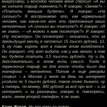
микросимку, и молодой человек меня спросил: «А вы
не хотите тариф поменять?» Я говорю: «Зачем?» -
«Платить меньше будете». Я говорю: «На
сколько?» Я воспринимаю это, как нормальный
человек, как какие-то вот эти предложения ваши
непонятные. «А сколько вы платите?» Я говорю: «Я
не знаю». – «А можно я вам посмотрю?» Я говорю:
«Ну посмотри». Он посмотрел – оказалось, что за
предыдущий месяц я заплатил 15 тысяч рублей, 12,
9, ну там, короче, вот в таком этом колеблется.
Он говорит: «Ну вот видите, как у вас много, а так
вы будете платить 3,5 тысячи рублей». Ну и да,
действительно, в этом есть смысл. Тогда я
переключил тариф, но для этого чтобы было два
телефона – непонятно. Потом я ещё рекорды
ставил – в Москве у меня за день на интернет
уходило по 5 тысяч рублей, такое тоже бывало, ну
а теперь, по-моему, 900 рублей за всё про всё – и за
интернет, и за разговоры, говорю я, повторюсь,
мало, зачем второй телефон, я не знаю.
Клим Жуков.
Ну вот кому-то нужно.