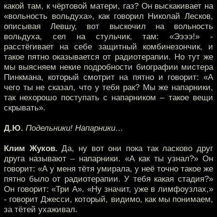
какой там, к чёртовой матери, газ? Он выскакивает на
«вольность вольдуха», как говорил Николай Лесков,
описывая Левшу, вот выскочил на вольность
вольдуха, сел на стульчик, там: «Ээээ!» -
расстёгивает на себе защитный комбинезончик, и
такое пятно оказывается от радиотерапии. Но тут же
мы выясняем некие подробности биографии мистера
Пинкмана, который смотрит на пятно и говорит: «А
чего ты не сказал, что у тебя рак? Мы же напарники,
так нехорошо поступать с напарником – такое вещи
скрывать».
Д.Ю.
Подельники! Напарники…
Клим Жуков.
Да, ну вот они пока так ласково друг
друга называют – напарники. «А как ты узнал?» Он
говорит: «А у меня тётя умирала, у неё точно такое же
пятно было от радиотерапии. У тебя какая стадия?»
Он говорит: «Три А». «Ну значит, уже в лимфоузлах,»
- говорит Джесси, который, видимо, как мы понимаем,
за тётей ухаживал.