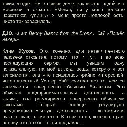
таких людях. Ну в самом деле, как можно подойти к
мафиози и сказать: «Может, ты у меня полкило
наркотиков купишь? У меня просто неплохой есть,
чисто так заварился».
Д.Ю.
«I am Benny Blanco from the Bronx», да? «Пошёл
нахер!»
Клим Жуков.
Это, конечно, для интеллигентного
человека открытие, потому что и тут, и во всех
последующих сериях мы увидим одну
показательную, на мой взгляд, вещь, которую я вот
заприметил, она мне показалась крайне интересной:
интеллигентный Уолтер Уайт считает вот то, чем он
занимается, совершенно обычным бизнесом. Это
обычная предпринимательская деятельность, а
значит, она регулируется совершенно обычными
законами, которые вообще регулируют
предпринимательскую деятельность – «невидимая
рука рынка», разумеется. В этом-то он, конечно, прав,
потому что что бы ты ни продавал…