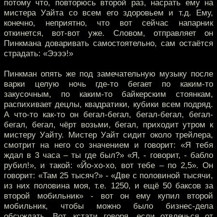
потому что, повторюсь второй раз, насрать ему на
мистера Уайта со всем его здоровьем и т.д. Ему,
конечно, неприятно, что вот сейчас напарник
откинется, вот-вот уже. Словом, отправляет он
Пинкмана доваривать самостоятельно, сам остаётся
страдать: «Ээээ!»
Пинкман опять же под замечательную музыку после
варки целую ночь где-то бегает по каким-то
закусочным, по каким-то байкерским стоянкам,
распихивает децлы, квадратики, кубики всем подряд.
А что-то как-то он бегал-бегал, бегал-бегал, бегал-
бегал, бегал, чёрт возьми, бегал, приходит утром к
мистеру Уайту. Мистер Уайт сидит около трейлера,
смотрит на него со значением и говорит: «Я тебя
ждал в 3 часа – ты где был?» «Я, - говорит, - бабло
рубил!», и такой: «Йо-хо-хо, вот тебе – по 2,5». Он
говорит: «Там 25 тысяч?» - «Две с половиной тысячи,
из них половина моя, т.е. 1250, и ещё 50 баксов за
второй мобильник» - вот он ему купил второй
мобильник, чтобы можно было бизнес-дела
обсуждать. Вот, кстати говоря, если отвлечься от