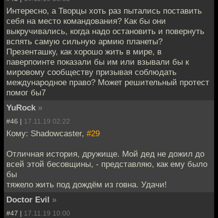
Интересно, а Творцы хоть раз пытались поставить
себя на место командования? Как бы они
выкручивались, когда надо остановить и повернуть
вспять самую сильную армию планеты?
Презенташку, как хорошо жить в мире, в
паверпоинте показали бы им или взывали бы к
мировому сообществу призывая соблюдать
международное право? Может решительный протест
помог бы7
YuRock
»
#46 |
17.11.19 02:22
Кому: Shadowcaster,
#29
Отличная история, дружище. Мой дед не дожил до
всей этой бесовщины, - представляю, как ему было
бы
тяжело жить под дождём из говна. Удачи!
Doctor Evil
»
#47 |
17.11.19 10:00