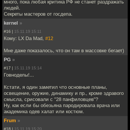
много, пока любая критика РФ не станет раздражать
людей.
Секреты мастеров от госдепа.
kernel
»
#16 |
15.11.19 15:11
Кому: LX Da Mad,
#12
Мне даже показалось, что он там в массовке бегает)
PG
»
#17 |
15.11.19 15:14
Говноделы!...
Кстати, я один заметил что основные планы,
освещение, оружие, динамику и пр., кроме здравого
смысла, срисовали с "28 панфиловцев"?
Ну, как если бы обезьяна пародировала врача или
академика одев халат или костюм.
Frum
»
#18 |
15.11.19 15:20