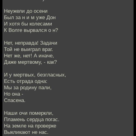
Неужели до осени
Был за н и м уже Дон
И хотя бы колесами
К Волге вырвался о н?
Нет, неправда! Задачи
Той не выиграл враг.
Нет же, нет! А иначе,
Даже мертвому, - как?
И у мертвых, безгласных,
Есть отрада одна:
Мы за родину пали,
Но она -
Спасена.
Наши очи померкли,
Пламень сердца погас.
На земле на проверке
Выкликают не нас.