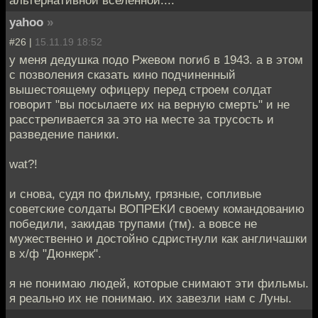
yahoo
»
#26 |
15.11.19 18:52
у меня дедушка подо Ржевом погиб в 1943. а в этом
с позволения сказать кино подчиненный
вышестоящему офицеру перед строем солдат
говорит "вы посылаете их на верную смерть" и не
расстреливается за это на месте за трусость и
разведение паники.
wat?!
и снова, судя по фильму, грязные, сопливые
советские солдаты ВОПРЕКИ своему командованию
победили, закидав трупами (тм). а вовсе не
мужественно и достойно сдристнули как англичашки
в х/ф "Дюнкерк".
я не понимаю людей, которые снимают эти фильмы.
я реально их не понимаю. их завезли нам с Луны.