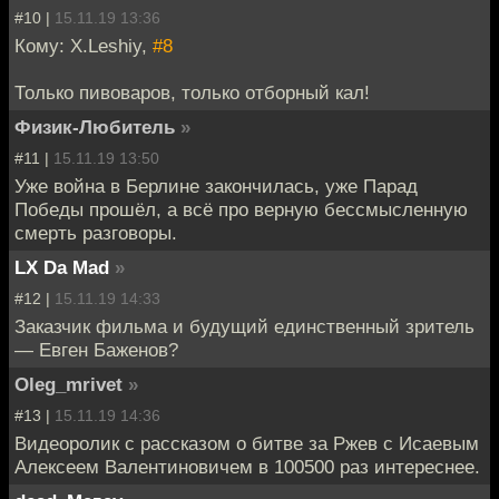
#10 |
15.11.19 13:36
Кому: X.Leshiy,
#8
Только пивоваров, только отборный кал!
Физик-Любитель
»
#11 |
15.11.19 13:50
Уже война в Берлине закончилась, уже Парад
Победы прошёл, а всё про верную бессмысленную
смерть разговоры.
LX Da Mad
»
#12 |
15.11.19 14:33
Заказчик фильма и будущий единственный зритель
— Евген Баженов?
Oleg_mrivet
»
#13 |
15.11.19 14:36
Видеоролик с рассказом о битве за Ржев с Исаевым
Алексеем Валентиновичем в 100500 раз интереснее.