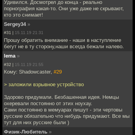
Удивился. Досмотрел до конца - реально
порнография какая-то. Они уже даже не скрывают,
кто это снимает!
Sergey34
»
#31 |
15.11.19 21:31
Прошу обратить внимание - наши в наступление
бегут не в ту сторону,наши всегда бежали налево.
lema
»
#32 |
15.11.19 21:55
Кому: Shadowcaster,
#29
> заложили взрывное устройство
Здорово придумали. Безбашенная идея. Немцы
охеревали постоянно от этих ноухау.
Сами постоянно в мемуарах пишут - эти чертовы
русские обязательно что нибудь придумают. Все мы
тут для них русские были )
Физик-Любитель
»