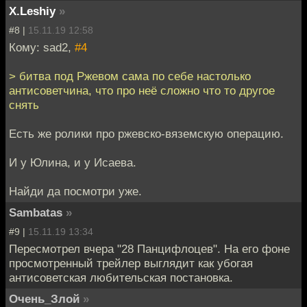
X.Leshiy
»
#8 |
15.11.19 12:58
Кому: sad2,
#4
> битва под Ржевом сама по себе настолько
антисоветчина, что про неё сложно что то другое
снять
Есть же ролики про ржевско-вяземскую операцию.
И у Юлина, и у Исаева.
Найди да посмотри уже.
Sambatas
»
#9 |
15.11.19 13:34
Пересмотрел вчера "28 Панцифлоцев". На его фоне
просмотренный трейлер выглядит как убогая
антисоветская любительская постановка.
Очень_Злой
»