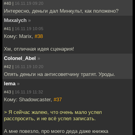
#40 |
16.11.19 09:20
Интересно, деньги дал Минкульт, как положено?
Миxalych
»
#41 |
16.11.19 10:05
Кому: Marix,
#38
Хм, отличная идея сценария!
Colonel_Abel
»
#42 |
16.11.19 10:20
Опять деньги на антисоветчину тратят. Уроды.
lema
»
#43 |
16.11.19 11:32
Кому: Shadowcaster,
#37
> Я сейчас жалею, что очень мало успел
расспросить, и не всё успел записать.
А мне повезло, про моего деда даже книжка