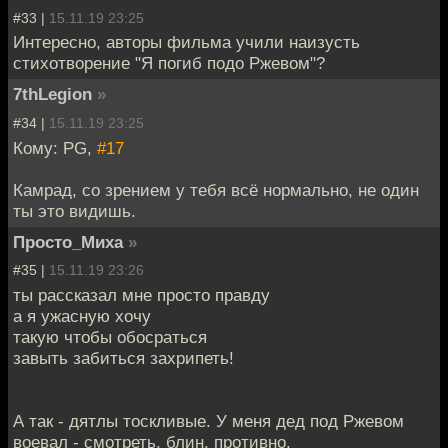
#33 |
15.11.19 23:25
Интересно, авторы фильма учили наизусть
стихотворение "Я погиб подо Ржевом"?
7thLegion
»
#34 |
15.11.19 23:25
Кому: PG,
#17
Камрад, со зрением у тебя всё нормально, не один
ты это видишь.
Просто_Миха
»
#35 |
15.11.19 23:26
ты рассказал мне просто правду
а я ужасную хочу
такую чтобы обосраться
завыть забиться захрипеть!
А так - дятлы тоскливые. У меня дед под Ржевом
воевал - смотреть, блин, противно.