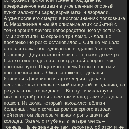
осторожно) прокопали тоннель под здание,
превращенное немцами в укрепленный опорный
пункт, заложили заряд взрывчатки и взорвали.
А уже после его смерти в воспоминаниях полковника
Б. Мерзликина я нашёл описание этих событий с
точки зрения другого непосредственного участника.
"Мы захватили на окраине три дома. А дальше
продвижение резко остановилось. Сильно мешала
огневая точка, оборудованная в здании бывшей
больницы. Двухэтажный дом со стенами до метра
был хорошо подготовлен к круговой обороне как
опорный пункт. Подступы к нему были открыты и
простреливались. Окна заложены, сделаны
бойницы. Дивизионная артиллерия сделала
несколько выстрелов прямой наводкой по зданию, но
результатов это не дало… Вот тут и мелькнула
мысль подобраться к немцам из-под земли, сделав
подкоп. Из дома, который находился вблизи
больницы, мы с командиром саперного взвода
лейтенантом Ивановым начали рыть шахтный
колодец. Затем, с глубины в четыре метра –
тоннель. Ныне живущие там, вероятно, об этом и не