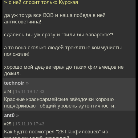
> с ней спорит только Курская
да уж тогда вся ВОВ и наша победа в ней
антисоветчина!
сдались бы уж сразу и "пили бы баварское"!
а то вона сколько людей треклятые коммунисты
положили!
хорошо мой дед-ветеран до таких фильмецов не
дожил.
technoir
»
#24 |
15.11.19 17:33
Красные красноармейские звёздочки хорошо
подчёркивают общий уровень аутентичности.
ant0
»
#25 |
15.11.19 17:43
Как будто посмотрел "28 Панфиловцев" из
альтернативной вселенной....