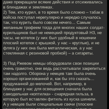
даже прекращали всякие действия и отсиживались
в блиндажах и землянках.
2) Тем, кто курил, в то время было сложно – табак в
войска поступал нерегулярно и нередко случалось
так, что курить было совсем нечего… Самым
желанным трофеем тогда для многих наших солдат-
курильщиков был не немецкий продуктовый НЗ, не
часы, не котелок (у них был удобный в ношении
плоский котелок с крышкой, у нас – круглые), и не
фляга (у них она была металлическая, а у нас
стеклянная с резиновой пробкой) – а сигареты.
3) Под Ржевом немцы оборудовали свои позиции
очень грамотно, они ведь рассчитывали закрепиться
там надолго. Оборона у немцев там была очень
хорошо организованной и, как бы это сказать…
продуманной до мелочей. Вот, например, в
блиндаже у нас для освещения сначала была
самодельная «коптилка» - снарядная гильза, в
которую был вставлен фитиль из куска шинели.
А у немцев были специальные свечи (плоские