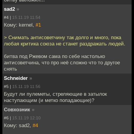
sad2
»
#4 |
15.11.19 11:54
Кому: kernel,
#1
> Снимать антисоветчину так долго и много, пока
любая критика союза не станет раздражать людей.
битва под Ржевом сама по себе настолько
антисоветчина, что про неё сложно что то другое
снять
Schneider
»
#5 |
15.11.19 11:56
Будут ли пулеметы, стреляющие в затылок
наступающим (и метко попадающие)?
Совхозник
»
#6 |
15.11.19 12:10
Кому: sad2,
#4