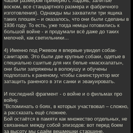
чашки размером примерно с ладонь, залитые
воском, все стандартного размера и фабричного
изготовления). Однажды мы захватили три ящика
таких плошек – и оказалось, что они были сделаны в
1936 году. То есть, уже тогда немцы готовились к
большой войне - и продумали всё даже до таких
мелочей, как светильники...
4) Именно под Ржевом я впервые увидел собак-
санитаров. Это были две крупные собаки, одетые в
специально сшитые для них белые «маскхалаты»,
они были запряжены в волокушу и обучены
подползать к раненому, чтобы санинструктор мог
затащить раненого в эти санки и эвакуировать.
И последний фрагмент - о войне и о фильмах про
войну.
"Вспоминать о боях, в которых участвовал – сложно,
а рассказать ещё сложнее.
Бой остаётся в памяти как множество отдельных, не
связанных между собой эпизодов: вот перед боем
за высоту мы сдаём вещмешки старшине,