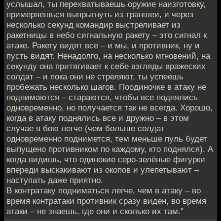
услышал, ты перехватываешь оружие наизготовку,
примеряешься выпрыгнуть из траншеи, и через
несколько секунд командир выстреливает из
ракетницы в небо сигнальную ракету – это сигнал к
атаке. Ракету видят все – и мы, и противник, ну и
пусть видят. Ненадолго, на несколько мгновений, на
секунду она притягивает к себе взгляды вражеских
солдат – и пока они не стреляют, ты успеешь
пробежать несколько шагов. Поодиночке в атаку не
поднимаются – стараются, чтобы все поднялись
одновременно, но получается так не всегда. Хорошо,
когда в атаку поднялись все и дружно – в этом
случае в бою легче (чем больше солдат
одновременно поднимется, тем меньше пуль будет
выпущено противником по каждому, кто поднялся). А
когда видишь, что одинокие серо-зелёные фигурки
впереди выскакивают из окопов и улепетывают –
наступать даже приятно.
В контратаку подниматься легче, чем в атаку – во
время контратаки противник сразу виден, во время
атаки – не знаешь, где они и сколько их там."