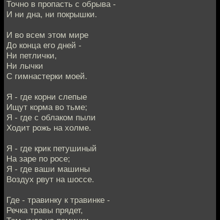
Точно в пропасть с обрыва -
И ни дна, ни покрышки.
И во всем этом мире
До конца его дней -
Ни петлички,
Ни лычки
С гимнастерки моей.
Я - где корни слепые
Ищут корма во тьме;
Я - где с облаком пыли
Ходит рожь на холме.
Я - где крик петушиный
На заре по росе;
Я - где ваши машины
Воздух рвут на шоссе.
Где - травинку к травинке -
Речка травы прядет,