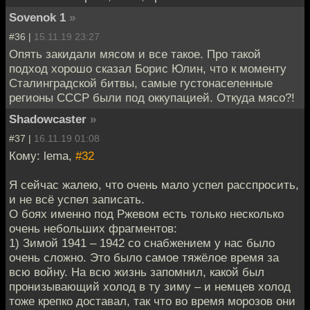
Sovenok 1
»
#36 |
15.11.19 23:27
Опять закидали мясом и все такое. Про такой
подход хорошо сказал Борис Юлин, что к моменту
Сталинградской битвы, самые густонаселенные
регионы СССР были под оккупацией. Откуда мясо?!
Shadowcaster
»
#37 |
16.11.19 01:08
Кому: lema,
#32
Я сейчас жалею, что очень мало успел расспросить,
и не всё успел записать.
О боях именно под Ржевом есть только несколько
очень небольших фрагментов:
1) Зимой 1941 – 1942 со снабжением у нас было
очень сложно. Это было самое тяжёлое время за
всю войну. На всю жизнь запомнил, какой был
пронизывающий холод в ту зиму – и немцев холод
тоже крепко доставал, так что во время морозов они