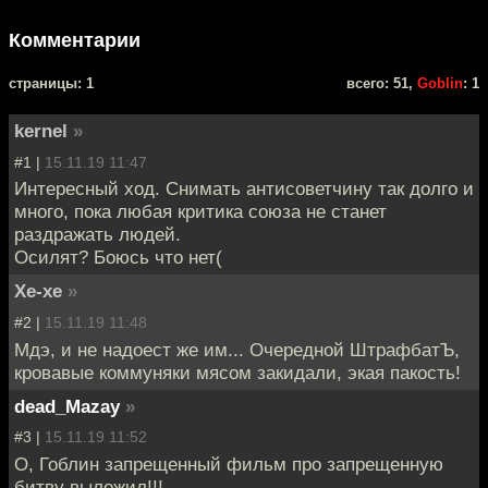
Комментарии
cтраницы: 1
всего: 51,
Goblin
: 1
kernel
»
#1 |
15.11.19 11:47
Интересный ход. Снимать антисоветчину так долго и
много, пока любая критика союза не станет
раздражать людей.
Осилят? Боюсь что нет(
Хе-хе
»
#2 |
15.11.19 11:48
Мдэ, и не надоест же им... Очередной ШтрафбатЪ,
кровавые коммуняки мясом закидали, экая пакость!
dead_Mazay
»
#3 |
15.11.19 11:52
О, Гоблин запрещенный фильм про запрещенную
битву выложил!!!