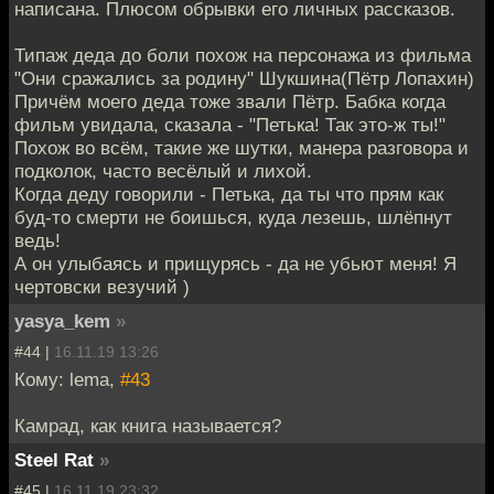
написана. Плюсом обрывки его личных рассказов.
Типаж деда до боли похож на персонажа из фильма
"Они сражались за родину" Шукшина(Пётр Лопахин)
Причём моего деда тоже звали Пётр. Бабка когда
фильм увидала, сказала - "Петька! Так это-ж ты!"
Похож во всём, такие же шутки, манера разговора и
подколок, часто весёлый и лихой.
Когда деду говорили - Петька, да ты что прям как
буд-то смерти не боишься, куда лезешь, шлёпнут
ведь!
А он улыбаясь и прищурясь - да не убьют меня! Я
чертовски везучий )
yasya_kem
»
#44 |
16.11.19 13:26
Кому: lema,
#43
Камрад, как книга называется?
Steel Rat
»
#45 |
16.11.19 23:32