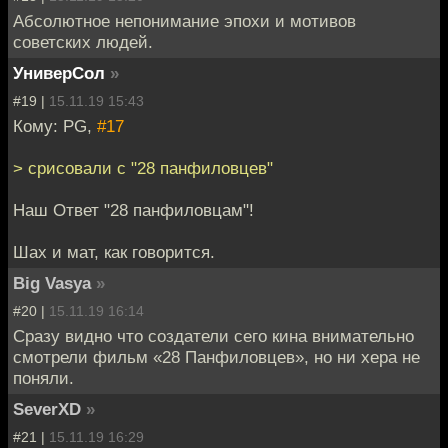
Абсолютное непонимание эпохи и мотивов
советских людей.
УниверСол
»
#19 |
15.11.19 15:43
Кому: PG,
#17
> срисовали с "28 панфиловцев"
Наш Ответ "28 панфиловцам"!
Шах и мат, как говорится.
Big Vasya
»
#20 |
15.11.19 16:14
Сразу видно что создатели сего кина внимательно
смотрели фильм «28 Панфиловцев», но ни хера не
поняли.
SeverXD
»
#21 |
15.11.19 16:29