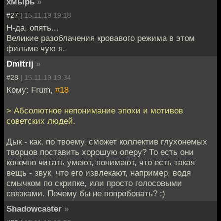
хмырь
»
#27 |
15.11.19 19:18
Н-да, опять...
Великие разоблачения кровавого режима в этом
фильме чую я.
Dmitrij
»
#28 |
15.11.19 19:34
Кому: Frum,
#18
> Абсолютное непонимание эпохи и мотивов
советских людей.
Дык - как, по твоему, сможет коллектив глухонемых
творцов поставить хорошую оперу? То есть они
конечно читать умеют, понимают, что есть такая
вещь - звук, что его извлекают, например, водя
смычком по скрипке, или просто голосовыми
связками. Почему бы не попробовать? :)
Shadowcaster
»