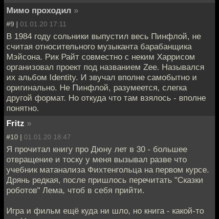
Мимо проходил
»
#9 |
01.01.20 17:11
В 1984 году сольники выпустил весь Пинфлой, не
считая относительного музыканта барабанщика
Мэйсона. Рик Райт совместно с неким Харрисом
организовал проект под названием Zee. Назывался
их альбом Identity. И звучал вполне самобытно и
оригинально. Не Пинфлой, разумеется, слегка
другой формат. Но откуда что там взялось - вполне
понятно.
Fritz
»
#10 |
01.01.20 18:47
Я прочитал книгу про Дюну лет в 30 - большее
отвращение и тоску у меня вызывал разве что
учебник матанализа Фихтенгольца на первом курсе.
Дрянь редкая, после пришлось перечитать "Сказки
роботов" Лема, чтоб в себя прийти.
Игра и фильм ещё куда ни шло, но книга - какой-то