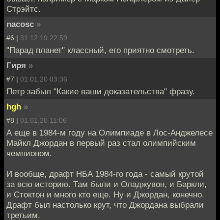
Стрэйтс.
nacosc
»
#6 |
31.12.19 22:59
"Парад планет" классный, его приятно смотреть.
Гиря
»
#7 |
01.01.20 03:36
Петр забыл "Какие ваши доказательства" фразу.
hgh
»
#8 |
01.01.20 11:06
А еще в 1984-м году на Олимпиаде в Лос-Анджелесе
Майкл Джордан в первый раз стал олимпийским
чемпионом.
И вообще, драфт НБА 1984-го года - самый крутой
за всю историю. Там были и Оладжувон, и Баркли,
и Стоктон и много кто еще. Ну и Джордан, конечно.
Драфт был настолько крут, что Джордана выбрали
третьим.