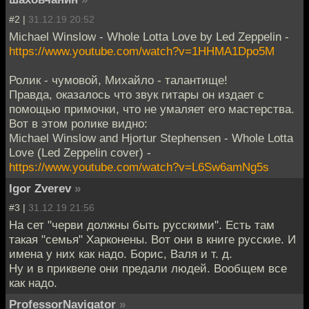
#2 |
31.12.19 20:52
Michael Winslow - Whole Lotta Love by Led Zeppelin -
https://www.youtube.com/watch?v=1HHMA1Dpo5M
Ролик - чумовой, Михайло - талантище!
Правда, оказалось что звук гитары он издает с
помощью примочки, что не умаляет его мастерства.
Вот в этом ролике видно:
Michael Winslow and Hjortur Stephensen - Whole Lotta
Love (Led Zeppelin cover) -
https://www.youtube.com/watch?v=L6Sw6amNg5s
Igor Zverev
»
#3 |
31.12.19 21:56
На сет "черви должны быть русскими". Есть там
такая "семья" Харконены. Вот они в книге русские. И
имена у них как надо. Борис, Валя и т. д.
Ну и в приквеле они предали людей. Вообщем все
как надо.
ProfessorNavigator
»