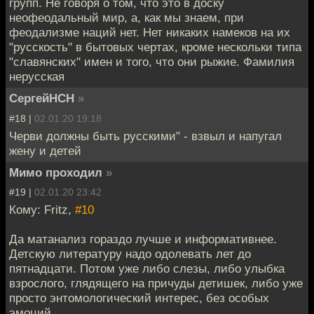
групп. Не говоря о том, что это в доску
неофеодальный мир, а, как мы знаем, при
феодализме наций нет. Нет никаких намеков на их
"русскость" в бытовых чертах, кроме нескольки типа
"славянских" имен и того, что они рыжие. Фамилия
нерусская
СергейНСН
»
#18 |
02.01.20 19:18
Черви должны быть русскими" - взвыл и напугал
жену и детей
Мимо проходил
»
#19 |
02.01.20 23:42
Кому: Fritz,
#10
Да матанализ гораздо лучше и информативнее.
Детскую литературу надо одолевать лет до
пятнадцати. Потом уже либо слезы, либо улыбка
взрослого, глядящего на причуды детишек, либо уже
просто энтомологический интерес, без особых
эмоций.