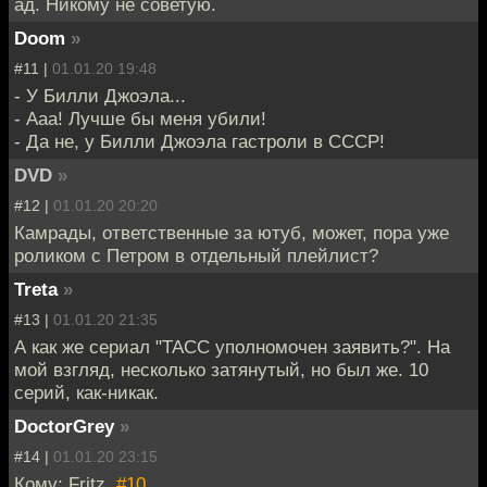
ад. Никому не советую.
Doom
»
#11 |
01.01.20 19:48
- У Билли Джоэла...
- Ааа! Лучше бы меня убили!
- Да не, у Билли Джоэла гастроли в СССР!
DVD
»
#12 |
01.01.20 20:20
Камрады, ответственные за ютуб, может, пора уже
роликом с Петром в отдельный плейлист?
Treta
»
#13 |
01.01.20 21:35
А как же сериал "ТАСС уполномочен заявить?". На
мой взгляд, несколько затянутый, но был же. 10
серий, как-никак.
DoctorGrey
»
#14 |
01.01.20 23:15
Кому: Fritz,
#10