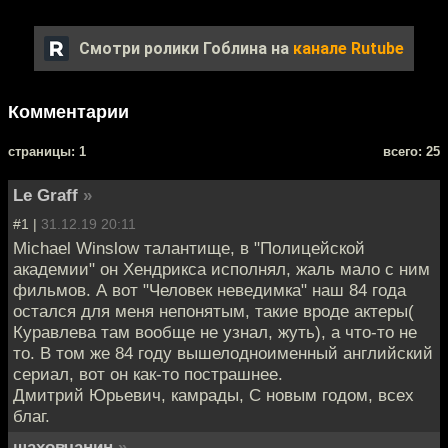
Смотри ролики Гоблина на
канале Rutube
Комментарии
cтраницы: 1
всего: 25
Le Graff
»
#1 |
31.12.19 20:11
Michael Winslow талантище, в "Полицейской
академии" он Хендрикса исполнял, жаль мало с ним
фильмов. А вот "Человек неведимка" наш 84 года
остался для меня непонятым, такие вроде актеры(
Куравлева там вообще не узнал, жуть), а что-то не
то. В том же 84 году вышелодноименный английский
сериал, вот он как-то пострашнее.
Дмитрий Юрьевич, камрады, С новым годом, всех
благ.
шаховчанин
»