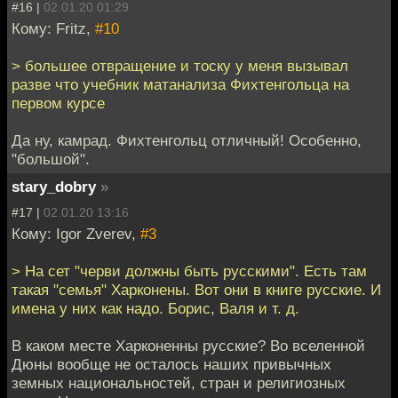
#16 |
02.01.20 01:29
Кому: Fritz,
#10
> большее отвращение и тоску у меня вызывал
разве что учебник матанализа Фихтенгольца на
первом курсе
Да ну, камрад. Фихтенгольц отличный! Особенно,
"большой".
stary_dobry
»
#17 |
02.01.20 13:16
Кому: Igor Zverev,
#3
> На сет "черви должны быть русскими". Есть там
такая "семья" Харконены. Вот они в книге русские. И
имена у них как надо. Борис, Валя и т. д.
В каком месте Харконенны русские? Во вселенной
Дюны вообще не осталось наших привычных
земных национальностей, стран и религиозных