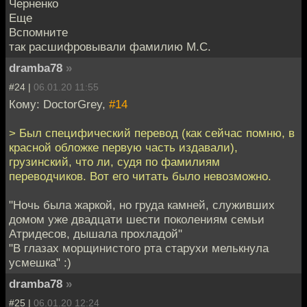
Черненко
Еще
Вспомните
так расшифровывали фамилию М.С.
dramba78
»
#24 |
06.01.20 11:55
Кому: DoctorGrey,
#14
> Был специфический перевод (как сейчас помню, в
красной обложке первую часть издавали),
грузинский, что ли, судя по фамилиям
переводчиков. Вот его читать было невозможно.
"Hочь была жаркой, но груда камней, служивших
домом уже двадцати шести поколениям семьи
Атридесов, дышала прохладой"
"В глазах морщинистого рта старухи мелькнула
усмешка" :)
dramba78
»
#25 |
06.01.20 12:24