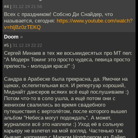
#4 |
31.12.19 21:56
Всех с праздником! Собсно Ди Снайдер, что
называется, сегодня:
https://www.youtube.com/watch?
v=hljBz0zTEKQ
Doom
»
#5 |
31.12.19 22:22
Сергей Минаев в тех же восьмидесятых про МТ пел:
"А Модерн Токинг это просто чудеса, певица просто
прелесть - молодая краса!" :)
Сандра в Арабеске была прекрасна, да. Ямочки на
щеках, ослепительная вся. И репертуар хороший,
Миднайт дансеров всяких всё ещё послушиваем :)
Потом что-то в соло ушла, а ещё потом они с
женихом свалились во время свадебного
путешествия с вертолётом, после которого вышел
альбом "Небеса могут подождать". А может,
журналюги всё это наплели :) Уход её в сольную
карьеру не взлетел на мой взгляд. Частенько так
бывает, например с Марком Нопфлером из Дайер