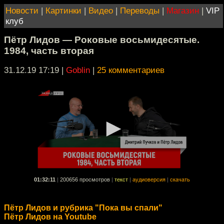
Новости
|
Картинки
|
Видео
|
Переводы
|
Магазин
|
VIP
клуб
Пётр Лидов — Роковые восьмидесятые.
1984, часть вторая
31.12.19 17:19
|
Goblin
|
25 комментариев
01:32:11
|
200656 просмотров
|
текст
|
аудиоверсия
|
скачать
Пётр Лидов и рубрика "Пока вы спали"
Пётр Лидов на Youtube