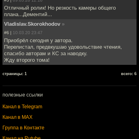
Отличный ролик! Но резкость камеры общего
плана...Дементий...
Vladislav.Skorokhodov
»
#6 |
10.03.20 23:47
Приобрёл сегодня у автора.
Перелистал, предвкушаю удовольствие чтения,
спасибо авторам и КС за наводку.
Жду второго тома!
cтраницы: 1
всего: 6
полезные ссылки
Канал в Telegram
Канал в MAX
Группа в Контакте
Канал на Rutube