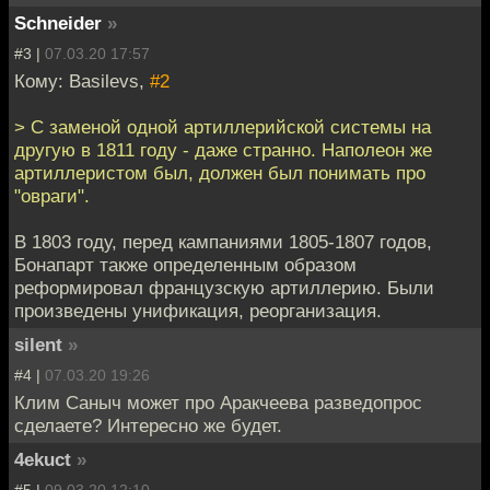
Schneider
»
#3 |
07.03.20 17:57
Кому: Basilevs,
#2
> С заменой одной артиллерийской системы на
другую в 1811 году - даже странно. Наполеон же
артиллеристом был, должен был понимать про
"овраги".
В 1803 году, перед кампаниями 1805-1807 годов,
Бонапарт также определенным образом
реформировал французскую артиллерию. Были
произведены унификация, реорганизация.
silent
»
#4 |
07.03.20 19:26
Клим Саныч может про Аракчеева разведопрос
сделаете? Интересно же будет.
4ekuct
»
#5 |
09.03.20 12:10