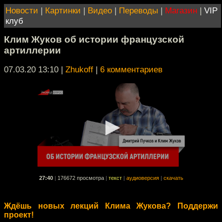
Новости
|
Картинки
|
Видео
|
Переводы
|
Магазин
|
VIP
клуб
Клим Жуков об истории французской
артиллерии
07.03.20 13:10
|
Zhukoff
|
6 комментариев
27:40
|
176672 просмотра
|
текст
|
аудиоверсия
|
скачать
Ждёшь новых лекций Клима Жукова? Поддержи
проект!