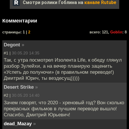
Смотри ролики Гоблина на
канале Rutube
Комментарии
cтраницы: 1 |
2
всего: 121,
Goblin
: 8
Degont
»
#1 |
30.05.20 14:35
Так, с утра посмотрел Изолента Life, к обеду глянул
разбор Зулейхи, а на вечер планирую заценить
«Успеть до полуночи» (в правильном переводе!)
Дмитрий Юрич, ты вездесущ)))))
Desert Strike
»
#2 |
30.05.20 14:40
Зачем говорят, что 2020 - хреновый год? Вон сколько
прекрасных фильмов в лучшем переводе вышло!
Спасибо, Дмитрий Юрьевич!
dead_Mazay
»