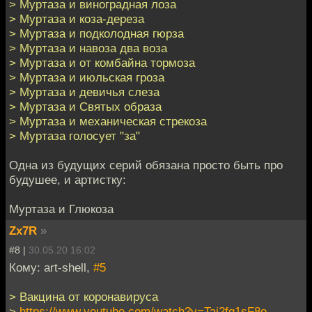
> Муртаза и виноградная лоза
> Муртаза и коза-дереза
> Муртаза и подколодная гюрза
> Муртаза и навоза два воза
> Муртаза и от комбайна тормоза
> Муртаза и июльская гроза
> Муртаза и девичья слеза
> Муртаза и Святых образа
> Муртаза и механическая стрекоза
> Муртаза голосует "за"
Одна из будущих серий обязана просто быть про
будушее, и артистку:
Муртаза и Глюкоза
Zx7R
»
#8 |
30.05.20 16:02
Кому: art-shell,
#5
> Вакцина от коронавируса
>
https://www.youtube.com/watch?v=Taj2fq1sF8o