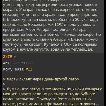
у меня друг-охотник периодически угощает мясом
марала. У марала мясо очень жирное, есть можно
пока жир кипит, иначе сразу в сало превращается.
В Енисее купаться можно, особенно в 30-ых, тогда
ещё не было Красноярской ГЭС и вода успевала
прогреться. А вот Ангара - холодная. Ангара
вытекает из Байкала, а Байкал - холодное озеро. Но
купаться в месте слияния Ангары и Енисея можно,
тестикулы не сводит. Купался в Оби за полярным
кругом в начале августа, вода была теплейшая.
Zx7R
»
#29 |
30.05.20 20:09
Кому: sasa,
#21
> Ласты склеят через день-другой летом
>
> Думаю, что летом в тех местах их к ночи комары с
мошкой заедят если не до смерти, то до буйного
помешательства. Почему-то (хотя оно понятно,
почему) этот момент в фильме никак не отражен --