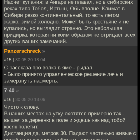
Насчет купания: в Ангаре не плавал, но в сибирских
реках типа Тобол, Иртыш, Обь вполне. Климат в
Сибири резко континентальный, то есть летом
жарко, зимой холодно. Может быть крестьяне и не
купались, но выглядит странно. Это небольшая
придирка, которая ни коим образом не отрицает всех
других ваших замечаний.
Panzerschreck
»
#15 |
30.05.20 18:04
С рассказа про волка в яме - рыдал.
- Было принято управленческое решение лечь и
замёрзнуть насмерть.
7-40
»
#16 |
30.05.20 18:06
Чисто к слову.
В наших местах на утку охотятся примерно так -
вышел за деревню в поле и ждешь как над тобой
косяк полетит.
Дистанция да, метров 30. Падают частенько живые с
перебитым крылом, добивать приходится.