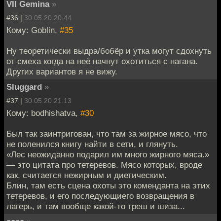
VII Gemina
»
#36 |
30.05.20 20:44
Кому: Goblin,
#35
Ну теоретически выдра/бобёр и утка могут сдохнуть
от смеха когда на неё начнут охотиться с нагана.
Других вариантов я не вижу.
Sluggard
»
#37 |
30.05.20 21:13
Кому: bodhishatva,
#30
Был так заинтригован, что там за жирное мясо, что
не поленился книгу найти в сети, и глянуть.
«Лес неожиданно подарил им много жирного мяса.»
— это цитата про тетеревов. Мясо которых, вроде
как, считается нежирным и диетическим.
Блин, там есть сцена охоты это коменданта на этих
тетеревов, и его последующиего возвращения в
лагерь, и там вообще какой-то треш и шиза...