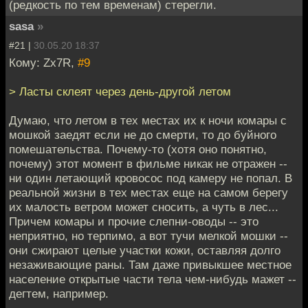
(редкость по тем временам) стерегли.
sasa
»
#21 |
30.05.20 18:37
Кому: Zx7R,
#9
> Ласты склеят через день-другой летом
Думаю, что летом в тех местах их к ночи комары с
мошкой заедят если не до смерти, то до буйного
помешательства. Почему-то (хотя оно понятно,
почему) этот момент в фильме никак не отражен --
ни один летающий кровосос под камеру не попал. В
реальной жизни в тех местах еще на самом берегу
их малость ветром может сносить, а чуть в лес...
Причем комары и прочие слепни-оводы -- это
неприятно, но терпимо, а вот тучи мелкой мошки --
они сжирают целые участки кожи, оставляя долго
незаживающие раны. Там даже привыкшее местное
население открытые части тела чем-нибудь мажет --
дегтем, например.