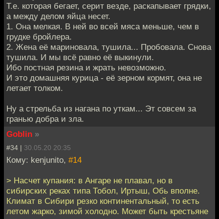
Т.е. которая бегает, серит везде, раскапывает грядки,
а между делом яйца несет.
1. Она мелкая. В ней во всей мяса меньше, чем в
грудке бройлера.
2. Жена её мариновала, тушила... Пробовала. Снова
тушила. И мы всё равно её выкинули.
Ибо постная резина и жрать невозможно.
И это домашняя курица - её зерном кормят, она не
летает толком.
Ну а стрельба из нагана по уткам... Эт совсем за
гранью добра и зла.
Goblin
»
#34 |
30.05.20 20:35
Кому: kenjunito,
#14
> Насчет купания: в Ангаре не плавал, но в
сибирских реках типа Тобол, Иртыш, Обь вполне.
Климат в Сибири резко континентальный, то есть
летом жарко, зимой холодно. Может быть крестьяне