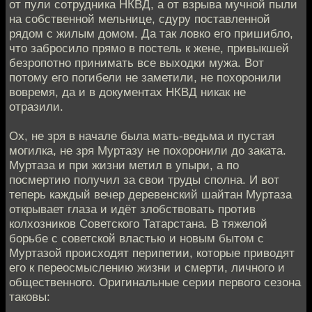
от пули сотрудника НКВД, а от взрыва мучной пыли
на собственной мельнице, сдуру поставленной
рядом с жилым домом. Да так ловко его пришибло,
что забросило прямо в постель к жене, привыкшей
безропотно принимать все выходки мужа. Вот
потому его погибели не заметили, не похоронили
вовремя, да и в документах НКВД никак не
отразили.
Ох, не зря в начале была мать-ведьма и пустая
могилка, не зря Муртазу не похоронили до заката.
Муртаза и при жизни метил в упыри, а по
посмертию получил за свои труды сполна. И вот
теперь каждый вечер деревенский шайтан Муртаза
открывает глаза и идёт злобствовать против
колхозников Советского Татарстана. В тяжелой
борьбе с советской властью и новым бытом с
Муртазой происходят перипетии, которые приводят
его к переосмыслению жизни и смерти, личного и
общественного. Оригинальные серии первого сезона
таковы: