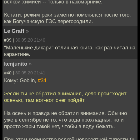
всякой химией -- только в накомарнике.
Кстати, режим реки заметно поменялся после того,
как Богучанскую ГЭС перегородили.
Le Graff
»
#39 |
30.05.20 21:40
"Маленькие дикари" отличная книга, как раз читал на
карантине.
kenjunito
»
#40 |
30.05.20 21:41
Кому: Goblin,
#34
>если ты не обратил внимания, дело происходит
осенью, там вот-вот снег пойдёт
На осень и правда не обратил внимания. Обычно
уже в сентябре не то, что вода прохладная, но и
просто жары такой нет, чтобы в воду бежать.
При этом количество всякой невероятной тупости (и