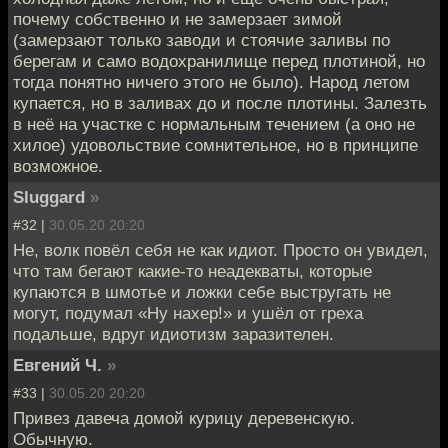
почему собственно и не замерзает зимой
(замерзают только заводи и стоячие заливы по
берегам и само водохранилище перед плотиной, но
тогда понятно ничего этого не было). Народ летом
купается, но в заливах до и после плотины. Залезть
в неё на участке с нормальным течением (а оно не
хилое) удовольствие сомнительное, но в принципе
возможное.
Sluggard
»
#32 |
30.05.20 20:20
Не, волк повёл себя не как идиот. Просто он увидел,
что там бегают какие-то неадекваты, которые
купаются в шмотье и ложки себе выстругать не
могут, подумал «Ну нахер!» и ушёл от греха
подальше, вдруг идиотизм заразителен.
Евгений Ч.
»
#33 |
30.05.20 20:20
Привез давеча домой курицу деревенскую.
Обычную.