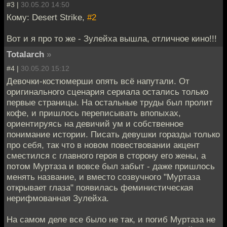
#3 |
30.05.20 14:50
Кому: Desert Strike,
#2
Вот и я про то же - Зулейха вышла, отличное кино!!!
Totalarch
»
#4 |
30.05.20 15:12
Девочки-костюмерши опять всё напутали. От
оригинального сценария сериала остались только
первые страницы. На остальные труды был пролит
кофе, и пришлось переписывать впопыхах,
ориентируясь на девичий ум и собственное
понимание истории. Писать девушки горазды только
про себя, так что в новом повествовании акцент
сместился с главного героя в сторону его жены, а
потом Муртаза и вовсе был забыт - даже пришлось
менять название, и вместо созвучного "Муртаза
открывает глаза" появилась феминистическая
нерифмованная Зулейха.
На самом деле все было не так, и погиб Муртаза не