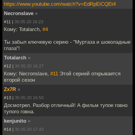
https://www.youtube.com/watch?v=EdRpEiCQEt4
Necronslave
»
#11 |
30.05.20 16:23
Кому: Totalarch,
#4
Ты забыл ключевую серию - "Муртаза и шоколадные
глаза"!
Totalarch
»
#12 |
30.05.20 16:27
Кому: Necronslave,
#11
Этой серией открывается
второй сезон
Zx7R
»
#13 |
30.05.20 16:50
Досмотрел. Разбор отличный! А фильм тупое говно
тупого говна.
kenjunito
»
#14 |
30.05.20 17:43