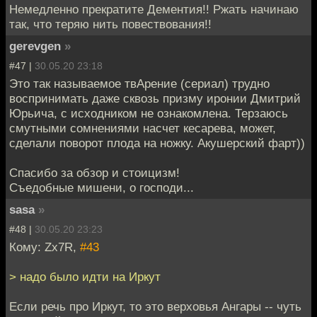
Немедленно прекратите Дементия!! Ржать начинаю
так, что теряю нить повествования!!
gerevgen
»
#47 |
30.05.20 23:18
Это так называемое твАрение (сериал) трудно
воспринимать даже сквозь призму иронии Дмитрий
Юрьича, с исходником не ознакомлена. Терзаюсь
смутными сомнениями насчет кесарева, может,
сделали поворот плода на ножку. Акушерский фарт))
Спасибо за обзор и стоицизм!
Съедобные мишени, о господи...
sasa
»
#48 |
30.05.20 23:23
Кому: Zx7R,
#43
> надо было идти на Иркут
Если речь про Иркут, то это верховья Ангары -- чуть