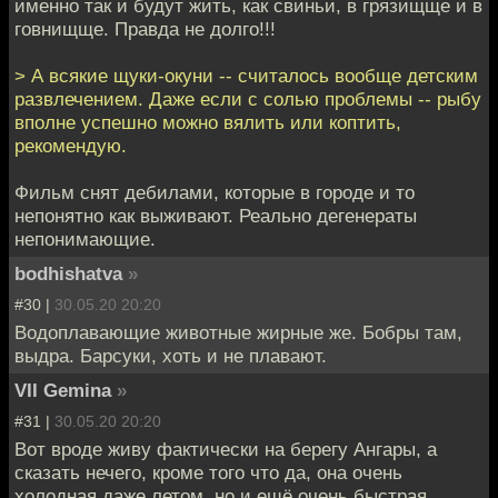
именно так и будут жить, как свиньи, в грязищще и в
говнищще. Правда не долго!!!
> А всякие щуки-окуни -- считалось вообще детским
развлечением. Даже если с солью проблемы -- рыбу
вполне успешно можно вялить или коптить,
рекомендую.
Фильм снят дебилами, которые в городе и то
непонятно как выживают. Реально дегенераты
непонимающие.
bodhishatva
»
#30 |
30.05.20 20:20
Водоплавающие животные жирные же. Бобры там,
выдра. Барсуки, хоть и не плавают.
VII Gemina
»
#31 |
30.05.20 20:20
Вот вроде живу фактически на берегу Ангары, а
сказать нечего, кроме того что да, она очень
холодная даже летом, но и ещё очень быстрая,