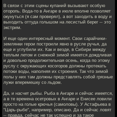
В связи с этим сцены купаний вызывают особую
оторопь. Вода-то в Ангаре в июле вполне позволяет
окунуться (я сам проверял), а вот заходить в воду и
выходить оттуда голышом на лесистый берег -- это
экстрим.
И еще один интересный момент. Свои сарайчики-
землянки герои построили явно в русле ручья, да
еще и углубили их. Как и везде, в Сибири между
теплым летом и снежной зимой имеется дождливая
и довольно продолжительная осень, когда по этому
руслу с окружающих косогоров должны протекать
потоки воды, наполняя их строения. Так что зимой
полы у них там должны представлять собой грязные
лужи вперемешку со льдом.
Да, и насчет рыбы. Рыба в Ангаре и сейчас имеется,
а в те времена осетровых в Ангаре и Енисее ловили
просто на голые крючья (самоловы). У Астафьева в
"Царь-рыбе", например, описано. Да и сейчас ловят
-- правда, сейчас не так успешно и за такое