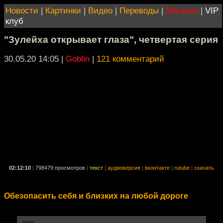
Новости
|
Картинки
|
Видео
|
Переводы
|
Магазин
|
VIP
клуб
"Зулейха открывает глаза", четвертая серия
30.05.20 14:05
|
Goblin
|
121 комментарий
02:12:10
|
798479 просмотров
|
текст
|
аудиоверсия
|
вконтакте
|
rutube
|
скачать
Обезопасить себя и близких на любой дороге