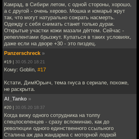
Камрад, в Сибири летом, с одной стороны, хорошо,
а с другой - очень херово. Мошка и комарьё жрут
так, что могут натурально сожрать насмерть.
Одежду с себя снимать станет только дурак.
Открытые участки кожи мазали дёгтем. Сейчас -
репеллентами брызжут. Купаться в таких условиях,
даже если на дворе +30 - это пиздец.
Panzerschreck
»
#19 |
30.05.20 18:21
Кому: Goblin,
#17
Кстати, ДимЮрьич, тема гнуса в сериале, похоже,
не раскрыта.
Al_Tanko
»
#20 |
30.05.20 18:37
Когда вижу одного сотрудника на толпу
спецпоселенцев - сразу вспоминаю, как до
революции одного единственного ссыльного
Сталина аж два жандарма с моторной лодкой