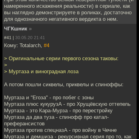
намеренного искажения реальности) в сериале, как
вы наглядно демонстрируете в роликах, достаточно
для однозначного негативного вердикта о нем.
ЧГКшник
»
#41 |
30.05.20 21:41
Кому: Totalarch,
#4
> Оригинальные серии первого сезона таковы:
>
> Муртаза и виноградная лоза
А потом пошли сиквелы, приквелы и спиноффы:
Муртаза и "Егоза" - про побег с зоны
Муртаза плюс кукурузА - про Хрущёвскую оттепель
Муртаза - это Кара-Мурза - про перестройку
Муртаза да два туза - спинофф про катал-
преферансистов
Муртаза против спецназА - про войну в Чечне
Муртаза и демшиза - рекурсивная серия про то, как