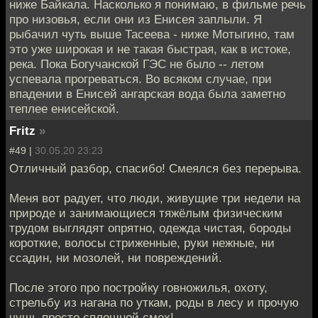
ниже Байкала. Насколько я понимаю, в фильме речь
про низовья, если они из Енисея заплыли. Я
рыбачил чуть выше Тасеева - ниже Мотыгино, там
это уже широкая и не такая быстрая, как в истоке,
река. Пока Богучанской ГЭС не было -- летом
успевала прогреваться. Во всяком случае, при
впадении в Енисей ангарская вода была заметно
теплее енисейской.
Fritz
»
#49 |
30.05.20 23:23
Отличный разбор, спасибо! Смеялся без перерыва.
Меня вот радует, что люди, живущие три недели на
природе и занимающиеся тяжёлым физическим
трудом выглядят опрятно, одежда чистая, бороды
короткие, волосы стриженные, руки нежные, ни
ссадин, ни мозолей, ни повреждений.
После этого про постройку говножилья, охоту,
стрельбу из нагана по уткам, роды в лесу и прочую
чушь просто сплошной смех!