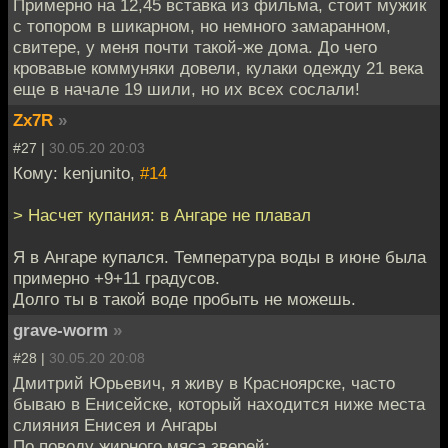
Примерно на 12,45 вставка из фильма, стоит мужик
с топором в шикарном, но немного замаранном,
свитере, у меня почти такой-же дома. До чего
кровавые коммуняки довели, кулаки одежду 21 века
еще в начале 19 шили, но их всех сослали!
Zx7R
»
#27 |
30.05.20 20:03
Кому: kenjunito,
#14
> Насчет купания: в Ангаре не плавал
Я в Ангаре купался. Температура воды в июне была
примерно +9+11 градусов.
Долго ты в такой воде пробыть не можешь.
grave-worm
»
#28 |
30.05.20 20:08
Дмитрий Юрьевич, я живу в Красноярске, часто
бываю в Енисейске, который находится ниже места
слияния Енисея и Ангары
По поводу жирного мяса зверей: