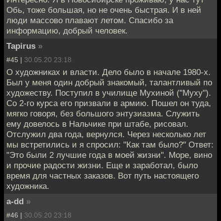
Обь, тоже большая, но не очень быстрая. И в ней
люди массово плавают летом. Спасибо за
информацию, добрый человек.
Tapirus
»
#45 |
30.05.20 23:18
О художниках и власти. Дело было в начале 1980-х.
Был у меня один добрый знакомый, талантливый по
художеству. Поступил в училище Мухиной ("Муху").
Со 2-го курса его призвали в армию. Пошел он туда,
мягко говоря, без большого энтузиазма. Служить
ему довелось в Нальчике при штабе, рисовал.
Отслужил два года, вернулся. Через несколько лет
мы встретились и я спросил: "Как там было?" Ответ:
"Это были 2 лучшие года в моей жизни". Море, вино
и прочие радости жизни. Еще и заработал, было
время для частных заказов. Вот путь настоящего
художника.
a-dd
»
#46 |
30.05.20 23:18