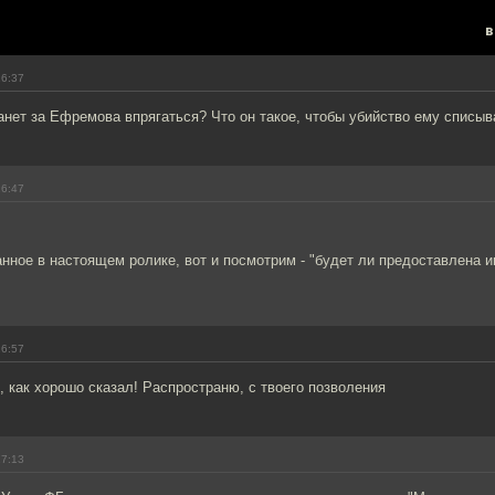
в
16:37
анет за Ефремова впрягаться? Что он такое, чтобы убийство ему списыв
16:47
нное в настоящем ролике, вот и посмотрим - "будет ли предоставлена 
16:57
 как хорошо сказал! Распространю, с твоего позволения
17:13