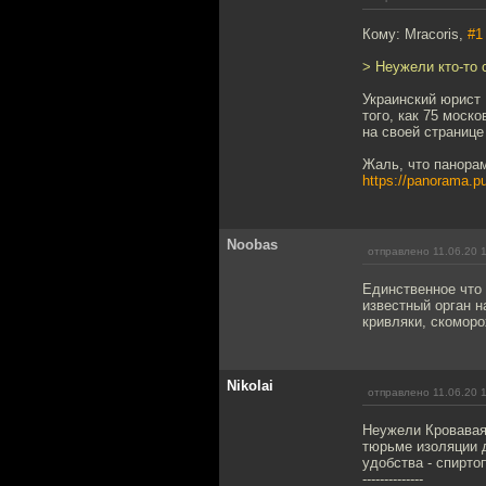
Кому: Mracoris,
#1
> Неужели кто-то 
Украинский юрист
того, как 75 моск
на своей странице
Жаль, что панорам
https://panorama.p
Noobas
отправлено 11.06.20 
Единственное что
известный орган н
кривляки, скоморо
Nikolai
отправлено 11.06.20 
Неужели Кровавая
тюрьме изоляции д
удобства - спирто
--------------