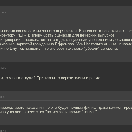
17:39
ем всеми конечностями за него впрягаются. Вон соцсети неполживых св
иректору РЕН-ТВ впору брать сценарии для вечерних выпусков.
 и диверсии с перехватом авто и дистанционным управлением до спецоп
зыванию наркотой гражданина Ефремова. Ухъ Настолько он был ненави
лично Ему-темнейшему, что его ооот-так ловко "убрали" со сцены.
18:00
ги-то у него откуда? При таком-то образе жизни и ролях.
18:00
праведливого наказания, то это будет полный финиш, даже комментиров
з ху из числа всех этих "артистов" и прочих "гениев".
18:11