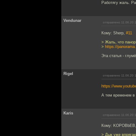
Работягу жаль. Ра
Vendunar
отправлено 11.06.20 
Кому: Sherp,
#11
> Жаль, что панор
>
https://panorama
Эта статья - глум
Rigel
отправлено 11.06.20 
https://www.yout
А тем временем в
Karis
отправлено 11.06.20 
Кому: KOPOBbEB
> Дык уже впрягаю