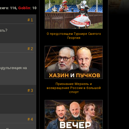
сего: 116,
Goblin
: 10
# 1
ать?
О предстоящем Турнире Святого
Георгия
# 2
индульгенция на
Признание Меркель и
возвращение России в большой
# 3
спорт
# 4