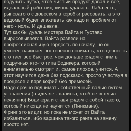
подучить чутка, чтоб чистый продукт давал и всё,
идеальный работник, жизнь удалась. Лаба есть,
рыповатого с довеском в коробки рассовать, а этот
ведомый будет впахивать как надо и проблем от
него - ноль. И дешевле.
Тут как бы дуэль мистера Вайта и Густаво
вырисовывается. Вайта развели на
профессиональную гордость по началу, но он
умнеет, начинает постепенно понимать, что ценность
его тает все быстрее, чем дольше рядом с ним в
подручных кто-то типа Бодикера, который
внимательно смотрит и, самое плохое, учится. А
этот научится даже без подсказок, просто участвуя в
процессе и варя кофий без примесей.
Надо срочно поднимать собственный вэлью путем
устранения (в идеале - валинга, чтоб не всплыл
нечаянно) Бодикера и ставя рядом с собой такого,
который никогда не научится (Пинкмана).
Фринг это видит, но пока не может от Вайта
избавиться, ибо варщика такого ранга на замену
просто нет.