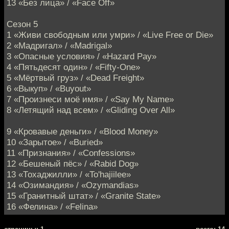
13 «Без лица» / «Face Off»
Сезон 5
1 «Живи свободным или умри» / «Live Free or Die»
2 «Мадригал» / «Madrigal»
3 «Опасные условия» / «Hazard Pay»
4 «Пятьдесят один» / «Fifty-One»
5 «Мёртвый груз» / «Dead Freight»
6 «Выкуп» / «Buyout»
7 «Произнеси моё имя» / «Say My Name»
8 «Летящий над всем» / «Gliding Over All»
9 «Кровавые деньги» / «Blood Money»
10 «Зарытое» / «Buried»
11 «Признания» / «Confessions»
12 «Бешеный пёс» / «Rabid Dog»
13 «Тохаджилли» / «To'hajiilee»
14 «Озимандия» / «Ozymandias»
15 «Гранитный штат» / «Granite State»
16 «Фелина» / «Felina»