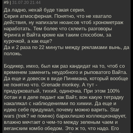
#9 |
31.07.20 21:44
Да ладно, нехай буде такая серия.
Серия атмосферная. Понятно, что не хватало
действия, ну напихали нюансов чтоб хронометраж
наработать. Тем более что склеить разговоры
Фринга и Вайта кроме как таким способом, за
курочкой, а как еще?
Да и 2 раза по 22 минуты между рекламами вынь, да
положь.
Бодикер, имхо, был как раз кандидат на то, чтоб со
временем заменить неудобного и рыповатого Вайта.
Да еще и довесок в виде Пинкмана, который вообще
не понятно что. Grenade monkey. А тут -
придурковатый, тихий, одиночка. При этом 100%
ботан и в деле педант как Вайт, вон какую тетрадку
накалякал с наблюдениями по химии. Да еще и
идею себе придумал, почему можно варить. Star
wars (trek? не помню) барахлишко коллекционарует,
влажно мечтает о чем-то между зеленым чаем и
веганским комбо обедом. Это ж то, что надо. Его