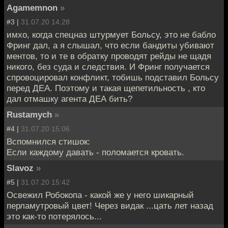
Agamemnon
»
#3 |
31.07.20 14:28
имхо, когда спецназ штурмует Больсу, это не бабло
Фринг дал, а я слышал, что если бандиты убивают
ментов, то и те в обратку проводят рейды не щадя
никого, без суда и следствия. И Фринг получается
спровоцировал конфликт, тобишь подставил Больсу
перед ДЕА. Поэтому и такая щепетильность , кто
дал отмашку агента ДЕА бить?
Rustamych
»
#4 |
31.07.20 15:06
Вспомнился стишок:
Если каждому давать - поломается кровать.
Slavoz
»
#5 |
31.07.20 15:42
Освежил Робокопа - какой же у него шикарный
перламутровый цвет! Через видак ...цать лет назад
это как-то потерялось...