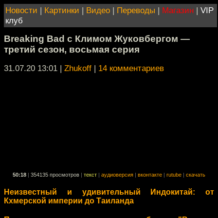
Новости
|
Картинки
|
Видео
|
Переводы
|
Магазин
|
VIP
клуб
Breaking Bad с Климом Жуковбергом —
третий сезон, восьмая серия
31.07.20 13:01
|
Zhukoff
|
14 комментариев
50:18
|
354135 просмотров
|
текст
|
аудиоверсия
|
вконтакте
|
rutube
|
скачать
Неизвестный и удивительный Индокитай: от
Кхмерской империи до Таиланда