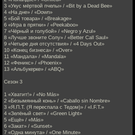
3 «Укус мёртвой пчелы» / «Bit by a Dead Bee»
4 «На дне» / «Down»
5 «Бой товара» / «Breakage»
6 «Игра в прятки» / «Peekaboo»
7 «Чёрный и голубой» / «Negro y Azul»
8 «Лучше звоните Солу» / «Better Call Saul»
9 «Четыре дня отсутствия» / «4 Days Out»
10 «Конец бизнеса» / «Over»
11 «Мандала» / «Mandala»
12 «Феникс» / «Phoenix»
13 «Альбукерке» / «ABQ»
Сезон 3
1 «Хватит!» / «No Más»
2 «Безымянный конь» / «Caballo sin Nombre»
3 «Я.П.Т. (Я переспала с Тедом)» / «I.F.T.»
4 «Зелёный свет» / «Green Light»
5 «Ещё» / «Más»
6 «Закат» / «Sunset»
7 «Одна минута» / «One Minute»