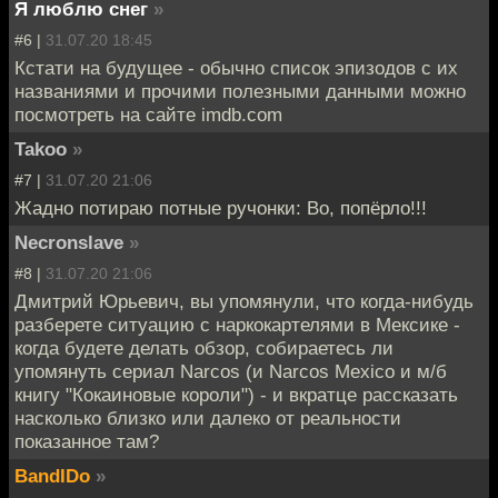
Я люблю снег
»
#6 |
31.07.20 18:45
Кстати на будущее - обычно список эпизодов с их
названиями и прочими полезными данными можно
посмотреть на сайте imdb.com
Takoo
»
#7 |
31.07.20 21:06
Жадно потираю потные ручонки: Во, попёрло!!!
Necronslave
»
#8 |
31.07.20 21:06
Дмитрий Юрьевич, вы упомянули, что когда-нибудь
разберете ситуацию с наркокартелями в Мексике -
когда будете делать обзор, собираетесь ли
упомянуть сериал Narcos (и Narcos Mexico и м/б
книгу "Кокаиновые короли") - и вкратце рассказать
насколько близко или далеко от реальности
показанное там?
BandIDo
»