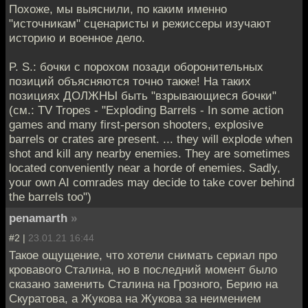
Похоже, мы выяснили, по каким именно
"источникам" сценаристы и режиссеры изучают
историю и военное дело.
P. S.: бочки с порохом позади оборонительных
позиций объясняются точно также! На таких
позициях ДОЛЖНЫ быть "взрывающиеся бочки"
(см.: TV Tropes - "Exploding Barrels - In some action
games and many first-person shooters, explosive
barrels or crates are present. ... they will explode when
shot and kill any nearby enemies. They are sometimes
located conveniently near a horde of enemies. Sadly,
your own AI comrades may decide to take cover behind
the barrels too")
penamarth
»
#2 |
23.01.21 16:44
Такое ощущение, что хотели снимать сериал про
кровавого Сталина, но в последний момент было
сказано заменить Сталина на Грозного, Берию на
Скуратова, а Жукова на Жукова за неимением