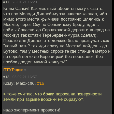
#17 |
26.01.21 16:29
Клим Саныч! Как местный абориген могу сказать,
что про Молоди Дивлей-мурза наверняка знал, ибо
мимо этого места крымчаки постоянно шлялись к
Москве, через Оку по Сенькиному броду, вдоль
поймы Лопасни до Серпуховской дороги и вперед на
Москву( так кстати Теребердей-мурза сделал).
Просто для Дивлея это должно было прозвучать как
"новый путь? так иди сразу на Москву! дойдешь до
Бутово, там у местных спросите где станция метро и
по серой ветке до Боровицкой без пересадок, без
пробок доедет, мамой клянусь!"
ПТУРщик
»
#18 |
03.02.21 16:57
Кому: Макс-спб,
#16
> тоже считаю, что бочки пороха на поверхности
земли при взрыве воронки не образуют.
надо эксперимент провести!