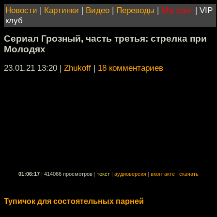
Новости
|
Картинки
|
Видео
|
Переводы
|
Магазин
|
VIP
клуб
Сериал Грозный, часть третья: стрелка при
Молодях
23.01.21 13:20
|
Zhukoff
|
18 комментариев
01:06:17
|
414066 просмотров
|
текст
|
аудиоверсия
|
вконтакте
|
скачать
Тупичок для состоятельных парней