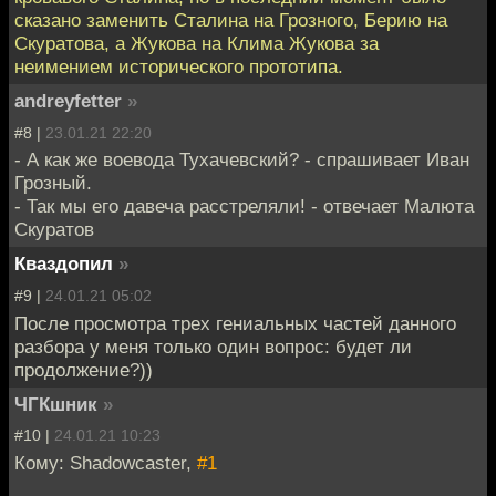
сказано заменить Сталина на Грозного, Берию на
Скуратова, а Жукова на Клима Жукова за
неимением исторического прототипа.
andreyfetter
»
#8 |
23.01.21 22:20
- А как же воевода Тухачевский? - спрашивает Иван
Грозный.
- Так мы его давеча расстреляли! - отвечает Малюта
Скуратов
Кваздопил
»
#9 |
24.01.21 05:02
После просмотра трех гениальных частей данного
разбора у меня только один вопрос: будет ли
продолжение?))
ЧГКшник
»
#10 |
24.01.21 10:23
Кому: Shadowcaster,
#1