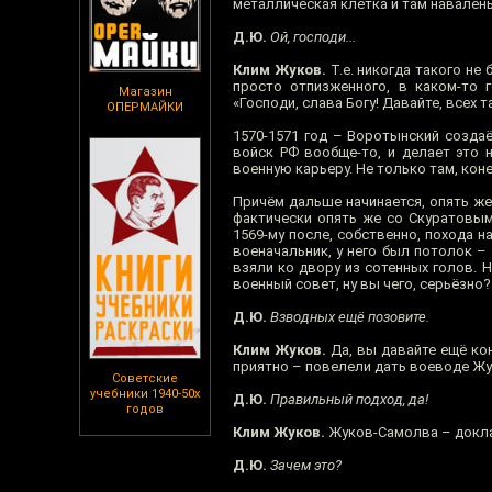
металлическая клетка и там навален
Д.Ю.
Ой, господи...
Клим Жуков.
Т.е. никогда такого не 
просто отпизженного, в каком-то г
Магазин
«Господи, слава Богу! Давайте, всех т
ОПЕРМАЙКИ
1570-1571 год – Воротынский созда
войск РФ вообще-то, и делает это 
военную карьеру. Не только там, коне
Причём дальше начинается, опять же
фактически опять же со Скуратовым
1569-му после, собственно, похода на
военачальник, у него был потолок – 
взяли ко двору из сотенных голов. Н
военный совет, ну вы чего, серьёзно?
Д.Ю.
Взводных ещё позовите.
Клим Жуков.
Да, вы давайте ещё кон
приятно – повелели дать воеводе Жук
Советские
учебники 1940-50х
Д.Ю.
Правильный подход, да!
годов
Клим Жуков.
Жуков-Самолва – докла
Д.Ю.
Зачем это?