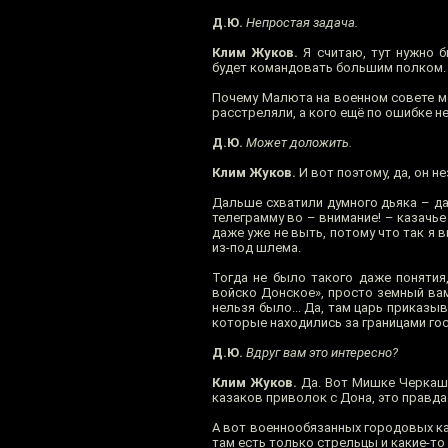
Д.Ю.
Непростая задача.
Клим Жуков.
Я считаю, тут нужно б
будет командовать большим полком. 
Почему Малюта на военном совете мо
расстреляли, а кого ещё по ошибке н
Д.Ю.
Может доложить.
Клим Жуков.
И вот поэтому, да, он 
Дальше схватили думного дьяка – да
телеграмму во – внимание! – казачье 
даже уже не выть, потому что так я 
из-под шлема.
Тогда не было такого даже понятия
войско Донское», просто земный вам
нельзя было... Да, там царь приказы
которые находились за границами го
Д.Ю.
Вдруг вам это интересно?
Клим Жуков.
Да. Вот Мишке Черкашен
казаков приволок с Дона, это правда
А вот военнообязанных городовых каз
там есть только стрельцы и какие-то 