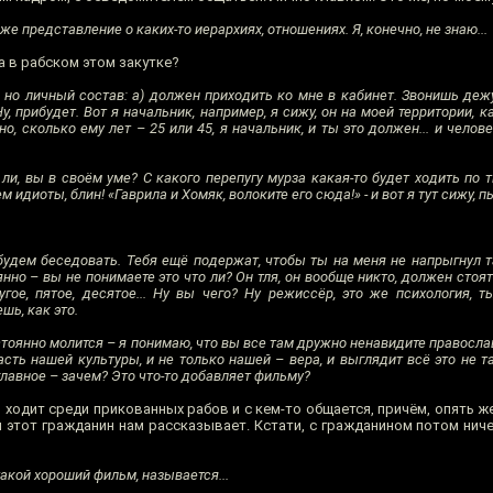
же представление о каких-то иерархиях, отношениях. Я, конечно, не знаю...
 в рабском этом закутке?
 но личный состав: а) должен приходить ко мне в кабинет. Звонишь деж
у, прибудет. Вот я начальник, например, я сижу, он на моей территории, 
но, сколько ему лет – 25 или 45, я начальник, и ты это должен... и челов
о ли, вы в своём уме? С какого перепугу мурза какая-то будет ходить по
 идиоты, блин! «Гаврила и Хомяк, волоките его сюда!» - и вот я тут сижу, п
й будем беседовать. Тебя ещё подержат, чтобы ты на меня не напрыгнул т
нно – вы не понимаете это что ли? Он тля, он вообще никто, должен стоят
ругое, пятое, десятое... Ну вы чего? Ну режиссёр, это же психология, 
шь, как это.
остоянно молится – я понимаю, что вы все там дружно ненавидите православи
асть нашей культуры, и не только нашей – вера, и выглядит всё это не т
 главное – зачем? Это что-то добавляет фильму?
 ходит среди прикованных рабов и с кем-то общается, причём, опять же
 этот гражданин нам рассказывает. Кстати, с гражданином потом ничег
акой хороший фильм, называется...