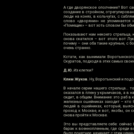
А где дворянское ополчение? Вот са
создание в стройном, отрегулирован
люди на конях, в кольчугах, с сабля
слово «дворянин» не упоминается н
«Помещик» – вот хоть словом бы обм
Показывают нам некоего стрельца, 
снова скатился – вот этого вот Лук
почему – они оба такие крупные, с б
очень странно.
Кстати, как вынимали Воротынского
Скуратов, подходя в этих самых свои
Д.Ю.
Из клетки?
Клим Жуков.
Ну, Воротынский и подош
В начале серии нашего стрельца... 
оказался в плену у крымчаков, а в на
сидит, в общем. Внимание: это раб в 
железных ошейниках заходит – кто б
людей в ошейниках, который, выясн
проход к Москве, и вот, якобы, он 
снова пройти к Москве.
Это вы представляете себе: сейчас
барак к военнопленным, где среди в
было понятнее, начинает с этим ценн