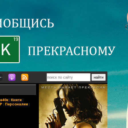
а40к
|
Книги
|
АР
|
Персоналии
|