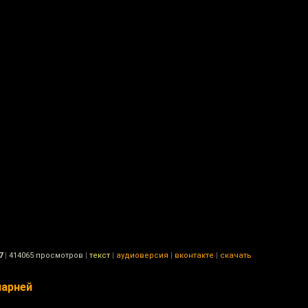
7
|
414065 просмотров
|
текст
|
аудиоверсия
|
вконтакте
|
скачать
парней