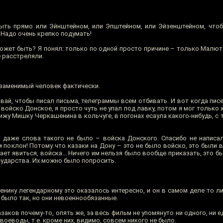
ыть прямо или Эйнштейном, или Эпштейном, или Эйзенштейном, чтоб
Надо очень крепко подумать!
жет быть? Я понял: только по одной просто причине – только Малюта
е расстреляли.
незаменимый человек фактически.
вай, чтобы писал письма, телеграммы всем отбивать. И вот когда пис
войско Донское, я просто чуть не упал под лавку, потом я мог только х
вижу Мишку Черкашенина в кольчуге, в погонах есаула какого-нибудь, с 
, даже слова такого не было – войска Донского. Спасибо не написа
 поклон! Потому что казаки на Дону – это не было войско, это были 
вает явиться, войска... Ничего им нельзя было вообще приказать, это 
сударства. Их можно было попросить.
ину легендарному это оказалось интересно, и он в самом деле то ли
 было так, но они невоеннообязанные.
аков почему-то, опять же, за весь фильм не упомянуто ни одного, ни е
воеводы, т.е. кроме них, видимо, совсем никого не было.