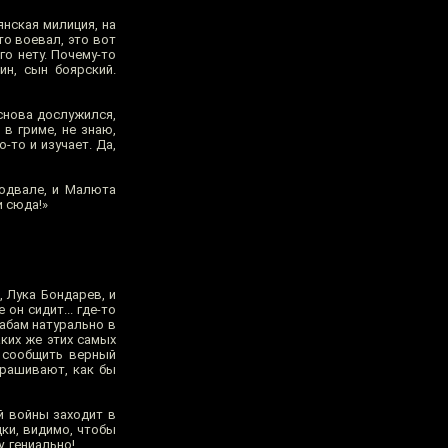
нская милиция, на
о воевал, это вот
го нету. Почему-то
ин, сын боярский.
снова дослужился,
в гриме, не знаю,
-то и изучает. Да,
подвале, и Малюта
и сюда!»
 Лука Бондарев, и
он сидит... где-то
рабам натурально в
ких же этих самых
у сообщить верный
спрашивают, как бы
й войны заходит в
цки, видимо, чтобы
, гениально!