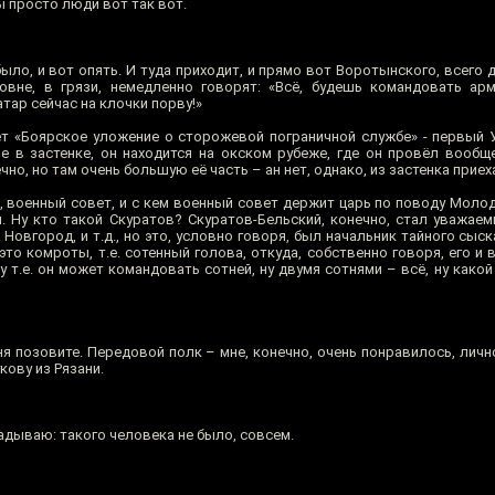
ы просто люди вот так вот.
было, и вот опять. И туда приходит, и прямо вот Воротынского, всего д
овне, в грязи, немедленно говорят: «Всё, будешь командовать арм
атар сейчас на клочки порву!»
ёт «Боярское уложение о сторожевой пограничной службе» - первый 
не в застенке, он находится на окском рубеже, где он провёл вооб
чно, но там очень большую её часть – ан нет, однако, из застенка приех
, военный совет, и с кем военный совет держит царь по поводу Моло
. Ну кто такой Скуратов? Скуратов-Бельский, конечно, стал уважаем
 Новгород, и т.д., но это, условно говоря, был начальник тайного сыск
это комроты, т.е. сотенный голова, откуда, собственно говоря, его и
у т.е. он может командовать сотней, ну двумя сотнями – всё, ну како
я позовите. Передовой полк – мне, конечно, очень понравилось, лич
ову из Рязани.
дываю: такого человека не было, совсем.