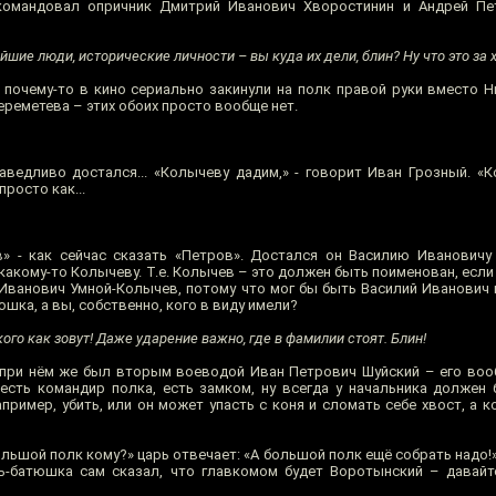
мандовал опричник Дмитрий Иванович Хворостинин и Андрей Пе
йшие люди, исторические личности – вы куда их дели, блин? Ну что это за 
 почему-то в кино сериально закинули на полк правой руки вместо 
реметева – этих обоих просто вообще нет.
едливо достался... «Колычеву дадим,» - говорит Иван Грозный. «К
росто как...
в» - как сейчас сказать «Петров». Достался он Василию Ивановичу
о какому-то Колычеву. Т.е. Колычев – это должен быть поименован, есл
й Иванович Умной-Колычев, потому что мог бы быть Василий Иванович
юшка, а вы, собственно, кого в виду имели?
кого как зовут! Даже ударение важно, где в фамилии стоят. Блин!
 при нём же был вторым воеводой Иван Петрович Шуйский – его вооб
есть командир полка, есть замком, ну всегда у начальника должен 
апример, убить, или он может упасть с коня и сломать себе хвост, а 
ьшой полк кому?» царь отвечает: «А большой полк ещё собрать надо!»
ь-батюшка сам сказал, что главкомом будет Воротынский – давайт