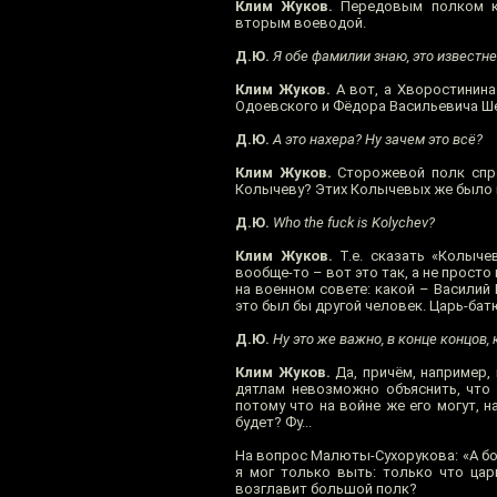
Клим Жуков.
Передовым полком ко
вторым воеводой.
Д.Ю.
Я обе фамилии знаю, это известне
Клим Жуков.
А вот, а Хворостинина
Одоевского и Фёдора Васильевича Ше
Д.Ю.
А это нахера? Ну зачем это всё?
Клим Жуков.
Сторожевой полк справ
Колычеву? Этих Колычевых же было п
Д.Ю.
Who the fuck is Kolychev?
Клим Жуков.
Т.е. сказать «Колыче
вообще-то – вот это так, а не прост
на военном совете: какой – Васили
это был бы другой человек. Царь-бат
Д.Ю.
Ну это же важно, в конце концов, 
Клим Жуков.
Да, причём, например,
дятлам невозможно объяснить, что 
потому что на войне же его могут, н
будет? Фу...
На вопрос Малюты-Сухорукова: «А бол
я мог только выть: только что цар
возглавит большой полк?