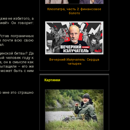
Клеопатра, часть 2: финансовое
болото
аже не избитого, а
ией!» Он говорит:
Устав пограничных
ще почти всю свою
ал.
динской битвы? Да
ый человек году к
Вечерний Излучатель: Сердца
а, он в смысле как
четырех
 вытащили – его же
й может быть с ним
Картинки
но мне это страшно