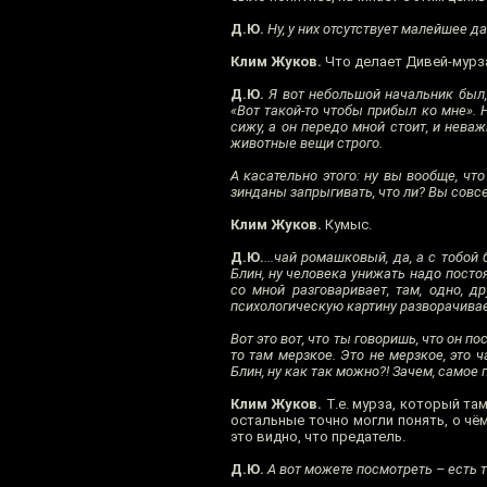
Д.Ю.
Ну, у них отсутствует малейшее да
Клим Жуков.
Что делает Дивей-мурза
Д.Ю.
Я вот небольшой начальник был,
«Вот такой-то чтобы прибыл ко мне». Н
сижу, а он передо мной стоит, и неваж
животные вещи строго.
А касательно этого: ну вы вообще, чт
зинданы запрыгивать, что ли? Вы совсем
Клим Жуков.
Кумыс.
Д.Ю.
...чай ромашковый, да, а с тобо
Блин, ну человека унижать надо постоя
со мной разговаривает, там, одно, д
психологическую картину разворачивае
Вот это вот, что ты говоришь, что он п
то там мерзкое. Это не мерзкое, это ч
Блин, ну как так можно?! Зачем, самое
Клим Жуков.
Т.е. мурза, который там
остальные точно могли понять, о чём
это видно, что предатель.
Д.Ю.
А вот можете посмотреть – есть т