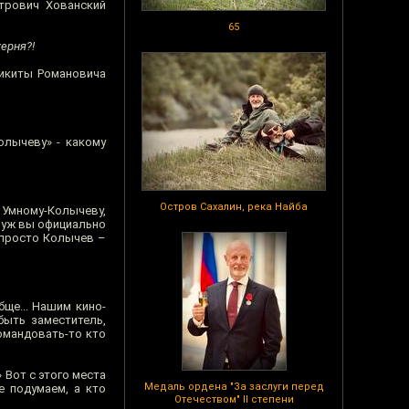
трович Хованский
65
херня?!
Никиты Романовича
олычеву» - какому
Остров Сахалин, река Найба
 Умному-Колычеву,
и уж вы официально
 просто Колычев –
ще... Нашим кино-
быть заместитель,
командовать-то кто
 Вот с этого места
Медаль ордена "За заслуги перед
е подумаем, а кто
Отечеством" II степени