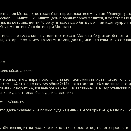
итва при Молодях, которая будет продолжаться – ну, там 20 минут, усл
асекал: 55 минут – 7,5 минут царь в разных позах молится, и собственно
нда, из которых почти 40 секунд через всю битву вот так идёт сумрачн
убнит молитвы. Это битва при Молодях.
 внезапно выяснил... ну понятно, вокруг Малюта Скуратов бегает, а 
ы, которые хоть чем-то могут командовать, или казнены, или сосланы
ось!
рмия обезглавлена.
 мощно, что... царь просто начинает вспоминать хоть какие-то з
 тоже». - «А этого-то почему убили?» Малюта говорит: «А я не знаю, это 
ич!» Говорит: «А, измена же на нём – в застенке». Т.е. Воротынский п
нка, куда он попал без суда и следствия.
». – «Ведите».
то даже сказано: «Не помню суда над ним». Он говорит: «Ну, мало ли – суд
ичём выглядит натурально как клетка в околотке, т.е. это просто в