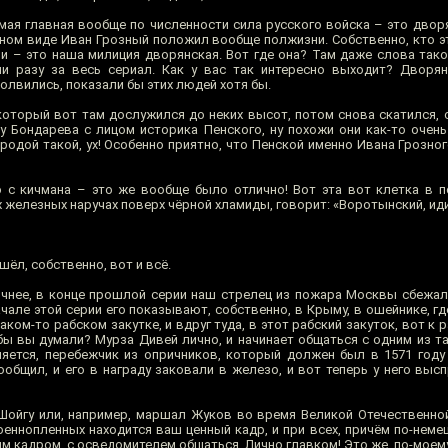
мая главная вообще по численности сила русского войска – это дворя
ном виде Иван Грозный положил вообще полжизни. Собственно, кто эт
ми – это наша милиция дворянская. Вот где она? Там даже слова тако
и разу за весь сериал. Как у вас так интересно выходит? Дворян
олвились, показали бы этих людей хотя бы.
который вот там дослужился до неких высот, потом снова скатился, 
у Бондарева с лицом историка Пенского, ну похожи они как-то очень 
ородой такой, ух! Особенно приятно, что Пенской именно Ивана Грозного
 с кичмана – это же вообще было отлично! Вот эта вот клетка в 
х железных наручах поверх чёрной хламиды, говорит: «Воротынский, ид
ёл, собственно, вот и всё.
точнее, в конце прошлой серии наш стрелец из пожара Москвы сбежал,
чале этой серии его показывают, собственно, в Крыму, в ошейнике, где 
каком-то рабском закутке, и вдруг туда, в этот рабский закуток, вот к 
ы вы думали? Мурза Дивей лично, и начинает общаться с одним из та
яется, перебежчик из опричников, который должен был в 1571 год
сообщил, и его в награду заковали в железо, и вот теперь у него вы
 Шойгу или, например, маршал Жуков во время Великой Отечественно
оеннопленных находится ваш ценный кадр, и при всех, причём по-неме
ым кадром, с осведомителем общаться. Лично главком! Это же, по-моему