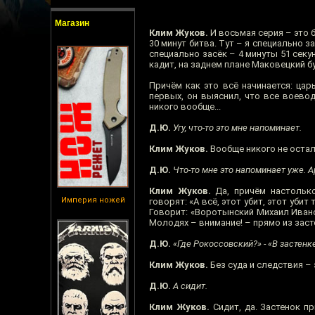
Магазин
Клим Жуков.
И восьмая серия – это б
30 минут битва. Тут – я специально з
специально засёк – 4 минуты 51 секу
кадит, на заднем плане Маковецкий б
Причём как это всё начинается: царь
первых, он выяснил, что все воевод
никого вообще...
Д.Ю.
Угу, что-то это мне напоминает.
Клим Жуков.
Вообще никого не остал
Д.Ю.
Что-то мне это напоминает уже. А
Клим Жуков.
Да, причём настолько
Империя ножей
говорят: «А всё, этот убит, этот убит
Говорит: «Воротынский Михаил Иванов
Молодях – внимание! – прямо из засте
Д.Ю.
«Где Рокоссовский?» - «В застенке
Клим Жуков.
Без суда и следствия – э
Д.Ю.
А сидит.
Клим Жуков.
Сидит, да. Застенок пр