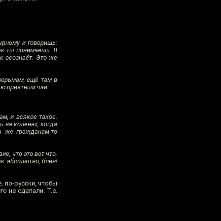
урному и говоришь:
как ты понимаешь. Я
ек осознаёт. Это же
 тюрьмам, ещё там в
ью приятный чай...
ам, и всякое такое.
ь на коленях, когда
ты же гражданам-то
е, что это вот что-
ак абсолютно, блин!
, по-русски, чтобы
о не сделали. Т.е.