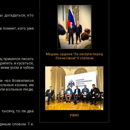
ы догадаться, кто
 помнит, кого уже
Медаль ордена "За заслуги перед
Отечеством" II степени
ец принялся писать
рипеть и кусаться,
таким усом и чубом
ли «во Всевеликое
вольные казаки, им
были вольные люди,
 тысячу, то ли две
РВИО
диным словом. Т.е.