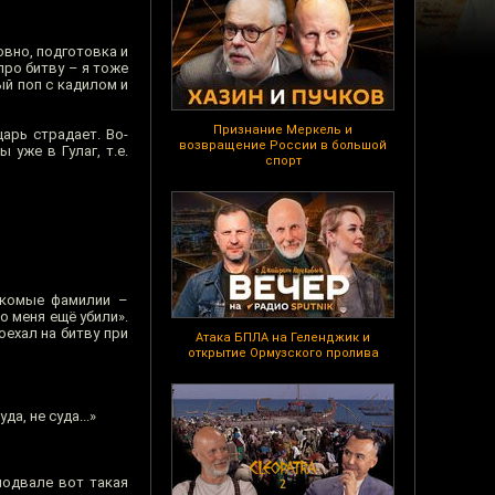
овно, подготовка и
 про битву – я тоже
ый поп с кадилом и
Признание Меркель и
царь страдает. Во-
возвращение России в большой
 уже в Гулаг, т.е.
спорт
накомые фамилии –
до меня ещё убили».
оехал на битву при
Атака БПЛА на Геленджик и
открытие Ормузского пролива
а, не суда...»
 подвале вот такая