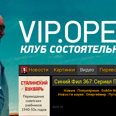
Картинки
Видео
Перев
Новости
Синий Фил 367: Сериал 
Новые
|
Популярные
|
Goblin 
Новости науки
|
Опергеймер
|
Пут
23.01.21