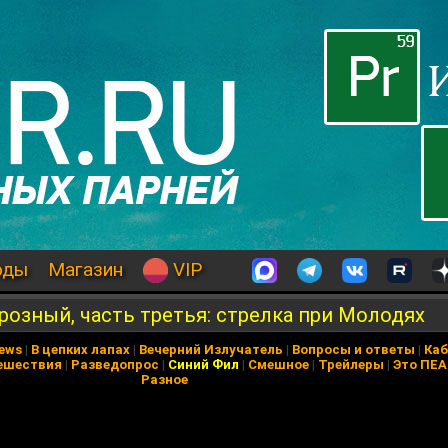
оды
Магазин
VIP
Грозный, часть третья: стрелка при Молодях
News
|
В цепких лапах
|
Вечерний Излучатель
|
Вопросы и ответы
|
Каб
ешествия
|
Разведопрос
|
Синий Фил
|
Смешное
|
Трейлеры
|
Это ПЕ
Разное