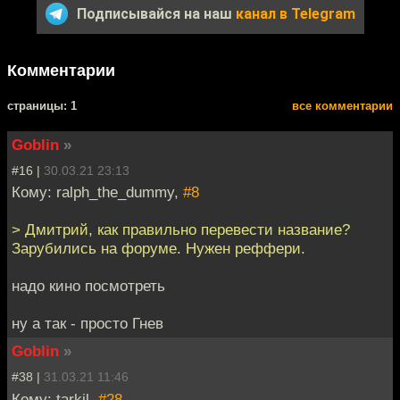
Подписывайся на наш
канал в Telegram
Комментарии
cтраницы: 1
все комментарии
Goblin
»
#16 |
30.03.21 23:13
Кому: ralph_the_dummy,
#8
> Дмитрий, как правильно перевести название?
Зарубились на форуме. Нужен реффери.
надо кино посмотреть
ну а так - просто Гнев
Goblin
»
#38 |
31.03.21 11:46
Кому: tarkil,
#28