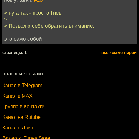
> ну а так - просто Гнев
>
> Позволю себе обратить внимание.
это само собой
cтраницы: 1
все комментарии
полезные ссылки
Канал в Telegram
Канал в MAX
Группа в Контакте
Канал на Rutube
Канал в Дзен
Видео в iTunes Store