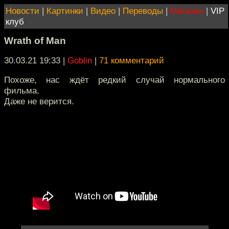
Новости
|
Картинки
|
Видео
|
Переводы
|
Магазин
|
VIP
клуб
Wrath of Man
30.03.21 19:33
|
Goblin
|
71 комментарий
Похоже, нас ждёт редкий случай нормального
фильма.
Даже не верится.